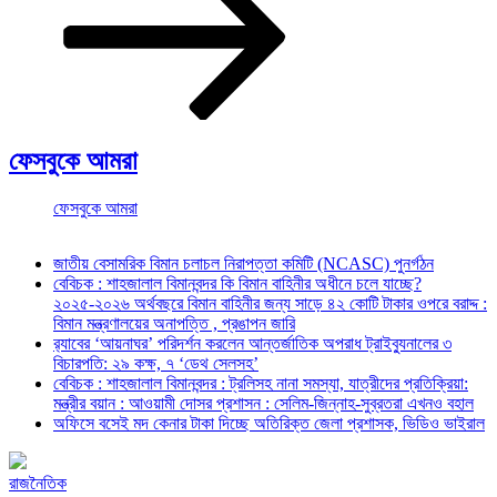
ফেসবুকে আমরা
ফেসবুকে আমরা
জাতীয় বেসামরিক বিমান চলাচল নিরাপত্তা কমিটি (NCASC) পুনর্গঠন
বেবিচক : শাহজালাল বিমানবন্দর কি বিমান বাহিনীর অধীনে চলে যাচ্ছে?
২০২৫-২০২৬ অর্থবছরে বিমান বাহিনীর জন্য সাড়ে ৪২ কোটি টাকার ওপরে বরাদ্দ :
বিমান মন্ত্রণালয়ের অনাপত্তি , প্রঙাপন জারি
র‍্যাবের ‘আয়নাঘর’ পরিদর্শন করলেন আন্তর্জাতিক অপরাধ ট্রাইব্যুনালের ৩
বিচারপতি: ২৯ কক্ষ, ৭ ‘ডেথ সেলসহ’
বেবিচক : শাহজালাল বিমানবন্দর : ট্রলিসহ নানা সমস্যা, যাত্রীদের প্রতিক্রিয়া:
মন্ত্রীর বয়ান : আওয়ামী দোসর প্রশাসন : সেলিম-জিন্নাহ-সুব্রতরা এখনও বহাল
অফিসে বসেই মদ কেনার টাকা দিচ্ছে অতিরিক্ত জেলা প্রশাসক, ভিডিও ভাইরাল
রাজনৈতিক