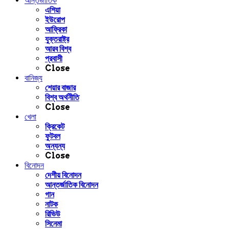
আন্তর্জাতিক
এশিয়া
ইউরোপ
আফ্রিকা
যুক্তরাষ্ট্র
আরব বিশ্ব
প্রবাসী
Close
বানিজ্য
শেয়ার বাজার
বিশ্ব অর্থনীতি
Close
খেলা
ক্রিকেট
ফুটবল
অন্যন্য
Close
বিনোদন
দেশীয় বিনোদন
আন্তর্জাতিক বিনোদন
গান
নাটক
রিভিউ
সিনেমা