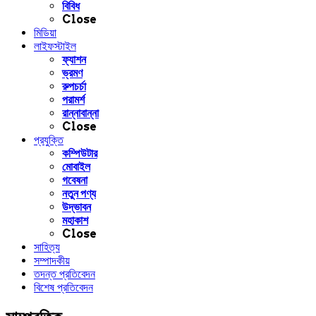
বিবিধ
Close
মিডিয়া
লাইফস্টাইল
ফ্যাশন
ভ্রমণ
রুপচর্চা
পরামর্শ
রান্নাবান্না
Close
প্রযুক্তি
কম্পিউটার
মোবাইল
গবেষনা
নতুন পণ্য
উদ্ভাবন
মহাকাশ
Close
সাহিত্য
সম্পাদকীয়
তদন্ত প্রতিবেদন
বিশেষ প্রতিবেদন