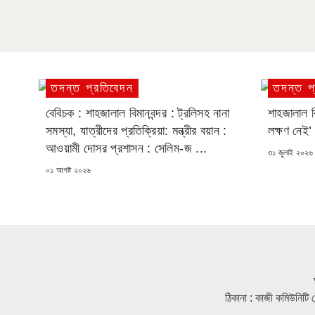
তদন্ত প্রতিবেদন
তদন্ত প
বেবিচক : শাহজালাল বিমানবন্দর : ট্রলিসহ নানা
শাহজালাল ব
সমস্যা, যাত্রীদের প্রতিক্রিয়া: মন্ত্রীর বয়ান :
লক্ষণ নেই’ 
আওয়ামী দোসর প্রশাসন : সেলিম-জ ...
POSTED
৩১ জুলাই ২০২৬
ON
POSTED
০১ আগষ্ট ২০২৬
ON
ঠিকানা : কাজী কমিউনিটি স