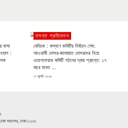
তদন্ত প্রতিবেদন
র বাসা
বেবিচক : কল্যাণ কমিটির নির্বাচন শেষ:
 বহাল :
আওয়ামী দোসর-জামায়াত দোসরদের নিয়ে
ালক
ওয়েলফেয়ার কমিটি গঠনের দ্বার প্রান্তে: ১৭
বছর যাবত ...
POSTED
১৭ জুলাই ২০২৬
ON
ম
ত, ঢাকা মহানগর, ঢাকা-১২৩০