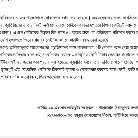
বাদিকদের নামেও শাহজালালে দোকানপাট বরাদ্দ দেয়া হয়েছে। এর মধ্যে জয় বাংলা সংগঠনের
 প্রতিষ্ঠানের ও তার নিকট আত্মীয়দের নামে বেবিচকের সদর দপ্তরে বিশাল রেস্টরেন্ট বরাদ্দ 
ার টাকা। এখানে বেবিচকের বিদ্যুত বিল মাসে ৫০ হাজার টাকা–যা বেবিচককে পরিশোধ করতে
 নামে শাহজালালে জিনের বাদশার সেই ‘কনক’ দোকানটিও বরাদ্দ দেয়া হয়েছে।
নের তালিকাভুক্ত আরেকজনের প্রতিষ্ঠানের নামে শাহজালালে ২টি দোকান বরাদ্দ দেয়া হয়ে
িকের তালিকায় থাকা ওই সাংবাদিকের ব্যাংক একাউন্টে ৩ কোটি টাকার লেনদেন বাংলাদেশ ব
ইউটিউবে ওই ২৮ জনের খবর প্রচার করা হয়েছে, প্রচারিত খবরে তার ছবিও দেখানো হয়েছে, 
নোপুটি এই সাংবাদিক বেবিচকে ঠিকাদারি ব্যবসা ও দোকানপাট ব্যবসার নামে কোটি কোটি ক
র পরিবার নাকি আমেরিকায়, তিনি আমেরিকা যান-আসেন।
কোভিড-১৯-এর সাব ভেরিরেন্টর সংক্রমণ : শাহজালাল বিমানবন্দরে সতর্
০১৭৯৯৪৩০০৩৩ নম্বরে যোগাযোগের নির্দেশ, মনিটরিংয়ে অবহ