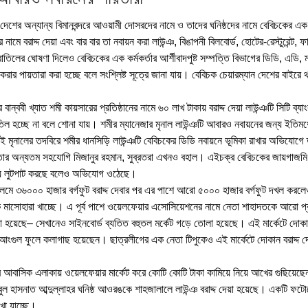
ও দেশের অন্যান্য বিমানবন্দরে আওয়ামী দোসরদের নামে ও তাদের ঘনিষ্ঠদের নামে বেবিচকের এক ক
মে বরাদ্দ দেয়া এবং বার বার তা নবায়ন করা লাউন্ঞ, বিঙাপনী বিলবোর্ড, হোটের-রেস্টুরেন্ট, ফ
াতিলের ঘোষণা দিলেও বেবিচকের এক কর্মকর্তার আর্শীবাদপুষ্ট সম্পত্তি বিভাগের ডিডি, এডি, ম
রার পায়তারা করা হচ্ছে বলে সংশ্লিষ্ট সূত্রে জানা যায়। বেবিচক চেয়ারম্যান দেশের বাইরে
ান্ববী খ্যাত শমী কায়সারের প্রতিষ্ঠানের নামে ৬০ লাখ টাকায় বরাদ্দ দেয়া লাউন্ঞটি সিটি ব্
িল হচ্ছে না বলে শোনা যায়। শমীর ম্যানেজার মৃনাল লাউন্ঞটি আবারও নবায়নের জন্য ইতিমধ
মৃনালের তদবিরে শমীর ধানসিড়ি লাউন্ঞটি বেবিচকের ডিডি নবায়নে ভূমিকা রাখার অভিযোগে 
তার অন্যতম সহযোগি মিজানুর রহমান, সুব্রতরা এখনও বহাল। এইচক্র বেবিচকের জায়গাজমি
দ দিয়ে লুটপাট করছে বলেও অভিযোগ ওঠেছে।
-কলমে ৩৬০০০ হাজার বর্গফুট বরাদ্দ দেবার পর এর পাশে আরো ৫০০০ হাজার বর্গফুট দখল করলেও
মাসোহারা খাচ্ছে। এ পূর্ব পাশে ওয়েলফেয়ার এসোসিয়েশনের নামে নেতা শাহাদতকে আরো প
দেয়া হয়েছে– সেখানেও সাইনবোর্ড ব্যতিত বহুতল মর্কেট গড়ে তোলা হয়েছে। এই মার্কেটে দোকান
ত আংগুল ফুলে কলাগাছ হয়েছেন। ছাত্রলীগের এক নেতা টিপুকেও এই মার্কেটে দোকান বরাদ্দ দ
আবাসিক এলাকায় ওয়েলফেয়ার মার্কেট করে কোটি কোটি টাকা কামিয়ে নিয়ে আখের গুছিয়েছ
ল হাসনাত আব্দুল্লাহর ঘনিষ্ঠ আওরঙকে শাহজালালে লাউন্ঞ বরাদ্দ দেয়া হয়েছে। একটি ফট
খা যাচ্ছে।