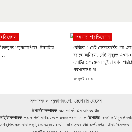
্রতিবেদন
তদন্ত প্রতিবেদন
িমানবন্দর: ক্যানোপিতে ‘উন্নতির
বেবিচক : গেট কেলেংকারির পর এবা
...
বরাদ্দে অনিয়ম: সেই সুব্রত এখনও
এমটির ফোরম্যান ভুইয়া যখন পরিচ
প্রশাসনের গা ...
POSTED
২৮ জুলাই ২০২৬
ON
সম্পাদক ও প্রকাশক:মো: দেলোয়ার হোসেন
উপদেষ্টা সম্পাদক-
এডভোকেট এস আকবর খান,
আইটি সম্পাদক-
প্রকৌশলী সাখাওয়াত পারভেজ পরাগ, স্টাফ
রিপোর্টার:
কাজী আমিনুল ইসলা
েন্টার,খিলক্ষেত নামা পাড়া, ৯৬ নম্বর ওয়ার্ড, ঢাকা উত্তর সিটি কর্পোরেশন, থানা- খিলক্ষে
মোবাইল-০১৭৫৯৮৮৮১১১, ০১৬৭২৬৭০৮২০