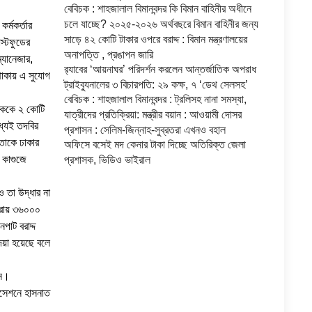
বেবিচক : শাহজালাল বিমানবন্দর কি বিমান বাহিনীর অধীনে
চলে যাচ্ছে? ২০২৫-২০২৬ অর্থবছরে বিমান বাহিনীর জন্য
র্মকর্তার
সাড়ে ৪২ কোটি টাকার ওপরে বরাদ্দ : বিমান মন্ত্রণালয়ের
াস্টফুডের
অনাপত্তি , প্রঙাপন জারি
্যানেজার,
র‍্যাবের ‘আয়নাঘর’ পরিদর্শন করলেন আন্তর্জাতিক অপরাধ
 থাকায় এ সুযোগ
ট্রাইব্যুনালের ৩ বিচারপতি: ২৯ কক্ষ, ৭ ‘ডেথ সেলসহ’
বেবিচক : শাহজালাল বিমানবন্দর : ট্রলিসহ নানা সমস্যা,
যাংককে ২ কোটি
যাত্রীদের প্রতিক্রিয়া: মন্ত্রীর বয়ান : আওয়ামী দোসর
্যেই তদবির
প্রশাসন : সেলিম-জিন্নাহ-সুব্রতরা এখনও বহাল
তাকে ঢাকার
অফিসে বসেই মদ কেনার টাকা দিচ্ছে অতিরিক্ত জেলা
 কাগুজে
প্রশাসক, ভিডিও ভাইরাল
 তা উদ্ধার না
্রায় ৩৬০০০
পাট বরাদ্দ
েয়া হয়েছে বলে
েন।
োসেশনে হাসনাত