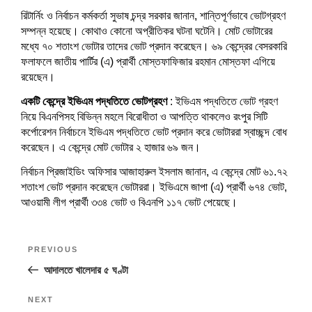
w
i
w
n
w
n
n
w
w
i
n
i
d
w
d
d
i
i
রিটার্নিং ও নির্বাচন কর্মকর্তা সুভাষ চন্দ্র সরকার জানান, শান্তিপূর্ণভাবে ভোটগ্রহণ
n
d
n
o
i
o
o
n
n
d
o
d
w
n
w
w
d
d
সম্পন্ন হয়েছে। কোথাও কোনো অপ্রীতিকর ঘটনা ঘটেনি। মোট ভোটারের
o
w
o
)
d
)
)
o
o
w
)
w
o
w
w
মধ্যে ৭০ শতাংশ ভোটার তাদের ভোট প্রদান করেছেন। ৬৯ কেন্দ্রের বেসরকারি
)
)
w
)
)
ফলাফলে জাতীয় পার্টির (এ) প্রার্থী মোস্তফাফিজার রহমান মোস্তফা এগিয়ে
)
রয়েছেন।
একটি
কেন্দ্রে
ইভিএম
পদ্ধতিতে
ভোটগ্রহণ
: ইভিএম পদ্ধতিতে ভোট গ্রহণ
নিয়ে বিএনপিসহ বিভিন্ন মহলে বিরোধীতা ও আপত্তি থাকলেও রংপুর সিটি
কর্পোরেশন নির্বাচনে ইভিএম পদ্ধতিতে ভোট প্রদান করে ভোটাররা স্বাচ্ছন্দ বোধ
করেছেন। এ কেন্দ্রে মোট ভোটার ২ হাজার ৬৯ জন।
নির্বাচন প্রিজাইডিং অফিসার আজাহারুল ইসলাম জানান, এ কেন্দ্রে মোট ৬১.৭২
শতাংশ ভোট প্রদান করেছেন ভোটাররা। ইভিএমে জাপা (এ) প্রার্থী ৬৭৪ ভোট,
আওয়ামী লীগ প্রার্থী ৩৩৪ ভোট ও বিএনপি ১১৭ ভোট পেয়েছে।
Post
Previous
PREVIOUS
navigation
Post
আদালতে খালেদার ৫ ঘণ্টা
Next
NEXT