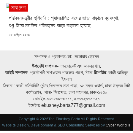
সারাদেশ
পরিবহনমন্ত্রীর হুশিয়ারি : গ্যাসচালিত বাসের ভাড়া বাড়ালে ব্যবস্থা,
শুধু ডিজেলচালিত পরিবহনের ভাড়া বাড়ানো হয়েছে ...
POSTED
২৫ এপ্রিল ২০২৬
ON
সম্পাদক ও প্রকাশক:মো: দেলোয়ার হোসেন
উপদেষ্টা সম্পাদক-
এডভোকেট এস আকবর খান,
আইটি সম্পাদক-
প্রকৌশলী সাখাওয়াত পারভেজ পরাগ, স্টাফ
রিপোর্টার:
কাজী আমিনুল
ইসলাম
ঠিকানা : কাজী কমিউনিটি সেন্টার,খিলক্ষেত নামা পাড়া, ৯৬ নম্বর ওয়ার্ড, ঢাকা উত্তর সিটি
কর্পোরেশন, থানা- খিলক্ষেত, ঢাকা মহানগর, ঢাকা-১২৩০
মোবাইল-০১৭৫৯৮৮৮১১১, ০১৬৭২৬৭০৮২০
ইমেইলঃ ekushey.barta777@gmail.com
Copyright © 2026The Ekushey Barta All Rights Reserved
Website Design, Development & SEO Consulting Services by
Cyber World IT