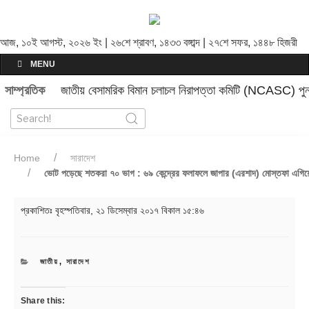
আজ, ১০ই আগস্ট, ২০২৬ ইং | ২৬শে শ্রাবণ, ১৪৩৩ বঙ্গাব্দ | ২৭শে সফর, ১৪৪৮ হিজরী
MENU
সাম্প্রতিক
জাতীয় বেসামরিক বিমান চলাচল নিরাপত্তা কমিটি (NCASC) পুনর
Home
সারাদেশ
ভোট পড়েছে শতকরা ৭০ ভাগ : ৬৯ কেন্দ্রের ফলাফলে জাপার (এরশাদ) মোস্তফা এগিয়
প্রকাশিতঃ
বৃহস্পতিবার, ২১ ডিসেম্বার ২০১৭ বিকাল ১৫:৪৬
CATEGORIES
জাতীয়
,
সারাদেশ
Share this: