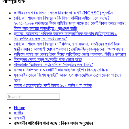
সাম্প্রতিক
জাতীয় বেসামরিক বিমান চলাচল নিরাপত্তা কমিটি (NCASC) পুনর্গঠন
বেবিচক : শাহজালাল বিমানবন্দর কি বিমান বাহিনীর অধীনে চলে যাচ্ছে?
২০২৫-২০২৬ অর্থবছরে বিমান বাহিনীর জন্য সাড়ে ৪২ কোটি টাকার ওপরে বরাদ্দ :
বিমান মন্ত্রণালয়ের অনাপত্তি , প্রঙাপন জারি
র‍্যাবের ‘আয়নাঘর’ পরিদর্শন করলেন আন্তর্জাতিক অপরাধ ট্রাইব্যুনালের ৩
বিচারপতি: ২৯ কক্ষ, ৭ ‘ডেথ সেলসহ’
বেবিচক : শাহজালাল বিমানবন্দর : ট্রলিসহ নানা সমস্যা, যাত্রীদের প্রতিক্রিয়া:
মন্ত্রীর বয়ান : আওয়ামী দোসর প্রশাসন : সেলিম-জিন্নাহ-সুব্রতরা এখনও বহাল
অফিসে বসেই মদ কেনার টাকা দিচ্ছে অতিরিক্ত জেলা প্রশাসক, ভিডিও ভাইরাল
বিমানবন্দর সেবায় নতুন সংস্কৃতি গড়ে তোলা হচ্ছে
শাহজালাল বিমানবন্দর: ক্যানোপিতে ‘উন্নতির লক্ষণ নেই’
রানওয়ে নিরাপত্তায় ৯ কোটি টাকায় আধুনিক সুইপার কিনছে বেবিচক
যুক্তরাষ্ট্র থেকে বিশেষ ফ্লাইটে আরও ২৩ বাংলাদেশিকে দেশে ফেরত পাঠানো
হলো
ঢাকার এয়ারফ্রেইটে কোটি টাকার ১০১ কার্টন পণ্য আটক
Home
জাতীয়
রাজধানী
রাজধানীর হাতিরঝিল থানা হচ্ছে : নিকার সভায় অনুমোদন