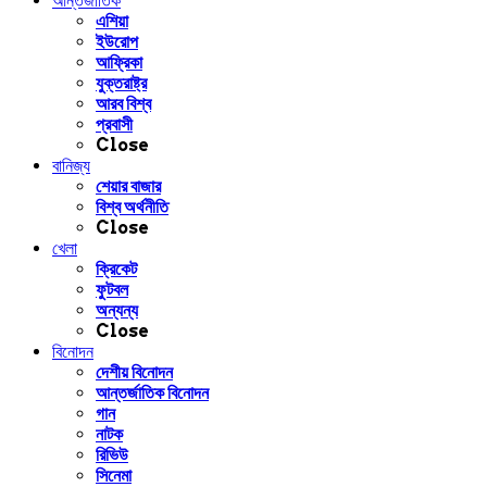
আন্তর্জাতিক
এশিয়া
ইউরোপ
আফ্রিকা
যুক্তরাষ্ট্র
আরব বিশ্ব
প্রবাসী
Close
বানিজ্য
শেয়ার বাজার
বিশ্ব অর্থনীতি
Close
খেলা
ক্রিকেট
ফুটবল
অন্যন্য
Close
বিনোদন
দেশীয় বিনোদন
আন্তর্জাতিক বিনোদন
গান
নাটক
রিভিউ
সিনেমা