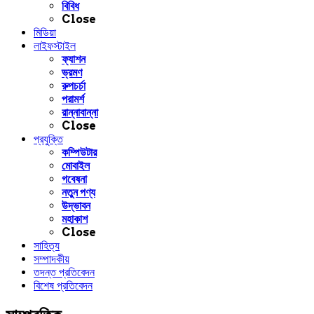
বিবিধ
Close
মিডিয়া
লাইফস্টাইল
ফ্যাশন
ভ্রমণ
রুপচর্চা
পরামর্শ
রান্নাবান্না
Close
প্রযুক্তি
কম্পিউটার
মোবাইল
গবেষনা
নতুন পণ্য
উদ্ভাবন
মহাকাশ
Close
সাহিত্য
সম্পাদকীয়
তদন্ত প্রতিবেদন
বিশেষ প্রতিবেদন