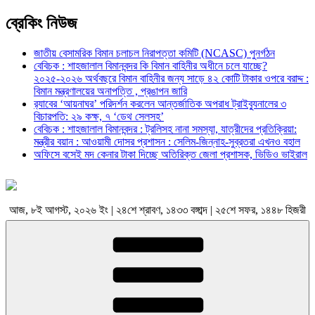
ব্রেকিং নিউজ
জাতীয় বেসামরিক বিমান চলাচল নিরাপত্তা কমিটি (NCASC) পুনর্গঠন
বেবিচক : শাহজালাল বিমানবন্দর কি বিমান বাহিনীর অধীনে চলে যাচ্ছে?
২০২৫-২০২৬ অর্থবছরে বিমান বাহিনীর জন্য সাড়ে ৪২ কোটি টাকার ওপরে বরাদ্দ :
বিমান মন্ত্রণালয়ের অনাপত্তি , প্রঙাপন জারি
র‍্যাবের ‘আয়নাঘর’ পরিদর্শন করলেন আন্তর্জাতিক অপরাধ ট্রাইব্যুনালের ৩
বিচারপতি: ২৯ কক্ষ, ৭ ‘ডেথ সেলসহ’
বেবিচক : শাহজালাল বিমানবন্দর : ট্রলিসহ নানা সমস্যা, যাত্রীদের প্রতিক্রিয়া:
মন্ত্রীর বয়ান : আওয়ামী দোসর প্রশাসন : সেলিম-জিন্নাহ-সুব্রতরা এখনও বহাল
অফিসে বসেই মদ কেনার টাকা দিচ্ছে অতিরিক্ত জেলা প্রশাসক, ভিডিও ভাইরাল
আজ, ৮ই আগস্ট, ২০২৬ ইং | ২৪শে শ্রাবণ, ১৪৩৩ বঙ্গাব্দ | ২৫শে সফর, ১৪৪৮ হিজরী