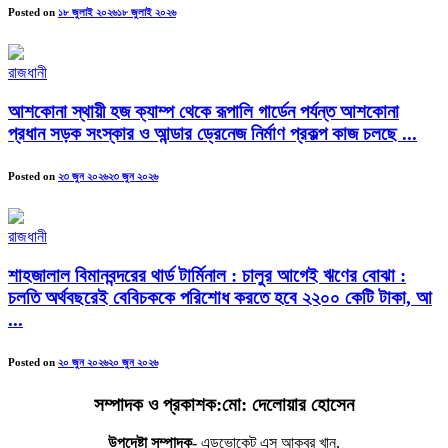
Posted on
১৮ জুলাই ২০২৬
১৮ জুলাই ২০২৬
রাজধানী
আশকোনা স্থায়ী হজ ক্যাম্প থেকে রূপালি গার্ডেন পর্যন্ত আশকোনা
প্রধান সড়ক সংস্কার ও আন্ডার ড্রেনেজ নির্মাণ প্রকল্প কাজ চলছে ...
Posted on
২৩ জুন ২০২৬
২৩ জুন ২০২৬
রাজধানী
শাহজালাল বিমানবন্দরের থার্ড টার্মিনাল : চালুর আগেই ঋণের বোঝা :
চলতি অর্থবছরেই বেবিচককে পরিশোধ করতে হবে ২২০০ কেটি টাকা, আ
...
Posted on
২০ জুন ২০২৬
২০ জুন ২০২৬
সম্পাদক ও প্রকাশক:মো: দেলোয়ার হোসেন
উপদেষ্টা সম্পাদক-
এডভোকেট এস আকবর খান,