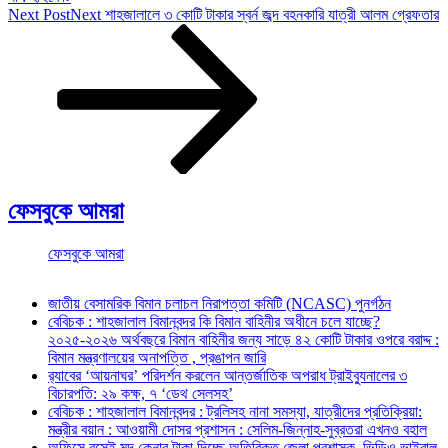
Next Post
Next
শাহজালালে ৩ কোটি টাকার স্বর্ন জব্দ বহনকারি যাত্রী আলম গ্রেফতার
ফেসবুকে আমরা
ফেসবুকে আমরা
জাতীয় বেসামরিক বিমান চলাচল নিরাপত্তা কমিটি (NCASC) পুনর্গঠন
বেবিচক : শাহজালাল বিমানবন্দর কি বিমান বাহিনীর অধীনে চলে যাচ্ছে?
২০২৫-২০২৬ অর্থবছরে বিমান বাহিনীর জন্য সাড়ে ৪২ কোটি টাকার ওপরে বরাদ্দ :
বিমান মন্ত্রণালয়ের অনাপত্তি , প্রঙাপন জারি
র‍্যাবের ‘আয়নাঘর’ পরিদর্শন করলেন আন্তর্জাতিক অপরাধ ট্রাইব্যুনালের ৩
বিচারপতি: ২৯ কক্ষ, ৭ ‘ডেথ সেলসহ’
বেবিচক : শাহজালাল বিমানবন্দর : ট্রলিসহ নানা সমস্যা, যাত্রীদের প্রতিক্রিয়া:
মন্ত্রীর বয়ান : আওয়ামী দোসর প্রশাসন : সেলিম-জিন্নাহ-সুব্রতরা এখনও বহাল
অফিসে বসেই মদ কেনার টাকা দিচ্ছে অতিরিক্ত জেলা প্রশাসক, ভিডিও ভাইরাল