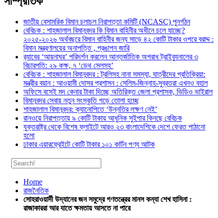
সাম্প্রতিক
জাতীয় বেসামরিক বিমান চলাচল নিরাপত্তা কমিটি (NCASC) পুনর্গঠন
বেবিচক : শাহজালাল বিমানবন্দর কি বিমান বাহিনীর অধীনে চলে যাচ্ছে?
২০২৫-২০২৬ অর্থবছরে বিমান বাহিনীর জন্য সাড়ে ৪২ কোটি টাকার ওপরে বরাদ্দ :
বিমান মন্ত্রণালয়ের অনাপত্তি , প্রঙাপন জারি
র‍্যাবের ‘আয়নাঘর’ পরিদর্শন করলেন আন্তর্জাতিক অপরাধ ট্রাইব্যুনালের ৩
বিচারপতি: ২৯ কক্ষ, ৭ ‘ডেথ সেলসহ’
বেবিচক : শাহজালাল বিমানবন্দর : ট্রলিসহ নানা সমস্যা, যাত্রীদের প্রতিক্রিয়া:
মন্ত্রীর বয়ান : আওয়ামী দোসর প্রশাসন : সেলিম-জিন্নাহ-সুব্রতরা এখনও বহাল
অফিসে বসেই মদ কেনার টাকা দিচ্ছে অতিরিক্ত জেলা প্রশাসক, ভিডিও ভাইরাল
বিমানবন্দর সেবায় নতুন সংস্কৃতি গড়ে তোলা হচ্ছে
শাহজালাল বিমানবন্দর: ক্যানোপিতে ‘উন্নতির লক্ষণ নেই’
রানওয়ে নিরাপত্তায় ৯ কোটি টাকায় আধুনিক সুইপার কিনছে বেবিচক
যুক্তরাষ্ট্র থেকে বিশেষ ফ্লাইটে আরও ২৩ বাংলাদেশিকে দেশে ফেরত পাঠানো
হলো
ঢাকার এয়ারফ্রেইটে কোটি টাকার ১০১ কার্টন পণ্য আটক
Home
রাজনৈতিক
সোহরাওয়ার্দী উদ্যানের জন সমুদ্রে গণতন্ত্রের মানস কন্যা শেখ হাসিনা :
রাজাকাররা আর যাতে ক্ষমতায় আসতে না পারে