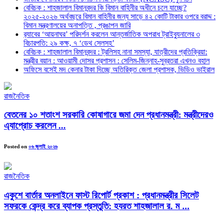
বেবিচক : শাহজালাল বিমানবন্দর কি বিমান বাহিনীর অধীনে চলে যাচ্ছে?
২০২৫-২০২৬ অর্থবছরে বিমান বাহিনীর জন্য সাড়ে ৪২ কোটি টাকার ওপরে বরাদ্দ :
বিমান মন্ত্রণালয়ের অনাপত্তি , প্রঙাপন জারি
র‍্যাবের ‘আয়নাঘর’ পরিদর্শন করলেন আন্তর্জাতিক অপরাধ ট্রাইব্যুনালের ৩
বিচারপতি: ২৯ কক্ষ, ৭ ‘ডেথ সেলসহ’
বেবিচক : শাহজালাল বিমানবন্দর : ট্রলিসহ নানা সমস্যা, যাত্রীদের প্রতিক্রিয়া:
মন্ত্রীর বয়ান : আওয়ামী দোসর প্রশাসন : সেলিম-জিন্নাহ-সুব্রতরা এখনও বহাল
অফিসে বসেই মদ কেনার টাকা দিচ্ছে অতিরিক্ত জেলা প্রশাসক, ভিডিও ভাইরাল
রাজনৈতিক
বেতনের ১০ শতাংশ সরকারি কোষাগারে জমা দেন প্রধানমন্ত্রী: মন্ত্রীদেরও
এ্যাপ্রোচ করলেন ...
Posted on
০৬ জুলাই ২০২৬
রাজনৈতিক
একুশে বার্তার অনলাইনে ফাস্ট রিপোর্ট প্রকাশ : প্রধানমন্ত্রীর সিলেট
সফরকে কেন্দ্র করে ব্যাপক প্রস্তুতি: হযরত শাহজালাল র. ম ...