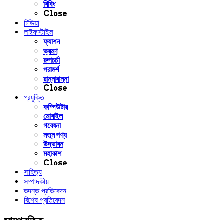
বিবিধ
Close
মিডিয়া
লাইফস্টাইল
ফ্যাশন
ভ্রমণ
রুপচর্চা
পরামর্শ
রান্নাবান্না
Close
প্রযুক্তি
কম্পিউটার
মোবাইল
গবেষনা
নতুন পণ্য
উদ্ভাবন
মহাকাশ
Close
সাহিত্য
সম্পাদকীয়
তদন্ত প্রতিবেদন
বিশেষ প্রতিবেদন