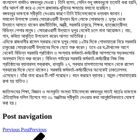
বাংলাদেশ নামটাও বঙ্গবন্ধুর দেওয়া। তিনি বলেন, সেদিন শুধু বঙ্গবন্ধুকে হত্যাই করা হয়নি,
তাঁর আদর্শ নষ্ট করে এ দেশে রাজাকার-খুনিদের ক্ষমতায় বসানো হয়েছিল।
বঙ্গবন্ধুর ভাষণকে স্বীকৃতি দেওয়ার কারণে তিনি ইউনেসকোকে ধন্যবাদ জানান।
সমাবেশ উপলক্ষে ঢাকার সোহরাওয়ার্দী উদ্যান ছিল লোকে লোকারণ্য। দুপুর থেকে
উদ্যানে আসতে থাকেন রাজনীতিবিদ, মন্ত্রী, সরকারি চাকুরে, শিক্ষক, ছাত্রছাত্রীসহ
বিভিন্ন পেশার মানুষ। সোহরাওয়ার্দী উদ্যানে দুপুর থেকেই চলে নানা আয়োজন। নাচ,
গান, কবিতা আবৃত্তি উপভোগ করেন আগত অতিথিরা।
এদিকে রাজধানীর রাসেল স্কয়ার থেকে দুপুর সোয়া ১২টার দিকে শোভাযাত্রা নিয়ে সরকারি
চাকুরেরা সোহরাওয়ার্দী উদ্যানের দিকে যেতে শুরু করেন। তবে এর ঘণ্টাখানেক আগে
থেকেই বিভিন্ন সরকারি প্রতিষ্ঠান ও সংস্থার কর্মকর্তা-কর্মচারীরা আশপাশের সড়কগুলোয়
অবস্থান নিতে শুরু করেন। বিভিন্ন পর্যায়ের সরকারি কর্মকর্তা-কর্মচারীরা নিজ নিজ
প্রতিষ্ঠানের ব্যানারসহ শুক্রাবাদ, ধানমন্ডি ২৭, স্কয়ার হাসপাতালের সামনে থেকে রাসেল
স্কয়ারের দিকে যেতে থাকেন। সরকারি কর্মকর্তা-কর্মচারীদের অনেকেই ঢাকঢোলসহ
এসেছেন। তাঁরা নানা রঙের টি-শার্ট পরেছেন। বহন করছেন ব্যানার। আনন্দ শোভাযাত্রায়
রাখা হয় হাতিও।
জাতিসংঘের শিক্ষা, বিজ্ঞান ও সংস্কৃতি সংস্থা ইউনেসকো বঙ্গবন্ধুর সাতই মার্চের ভাষণকে
ঐতিহাসিক দলিল হিসেবে গত ৩১ অক্টোবর স্বীকৃতি দেওয়ার কথা আনুষ্ঠানিকভাবে ঘোষণা
করা হয়।
Post navigation
Previous Post
Previous