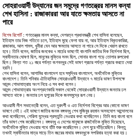
সোহরাওয়ার্দী উদ্যানের জন সমুদ্রে গণতন্ত্রের মানস কন্যা
শেখ হাসিনা : রাজাকাররা আর যাতে ক্ষমতায় আসতে না
পারে
বিশেষ রিপোর্ট
: গণতন্ত্রের মানস কন্যা, দেশরত্ন প্রধানমন্ত্রী শেখ হাসিনা বলেছেন,
ইতিহাস তার নিজ গতিতে চলে, ইতিহাস মুছে ফেলা যায় না, আর ইতিহাস বিকৃতকারিরা,
রাজাকার, আল শামস, খুনীরা যেন আর ক্ষমতায় আসতে না পারে সে দিকে খেয়াল রাখতে
হবে। তিনি বলেন, জাতির জনকের ৭ মার্চের ভাষণেই বাংগালি জাতির দিক নির্দেশনা ছিল,
স্বাধীনতার ঘোষণা ছিল, মানুষের মুক্তির সনদ ছিল, সোনার বাংলা গড়ে তোলার রুপরেখা
ছিল। কিন্ত গত ২১ বছর পর্যন্ত বংগবন্ধুর সেই ভাষণ প্রচার পর্যন্ত প্রচার করতে দেয়া
হয়নি।
শেখ হাসিনা বলেন, আগামির বাংলাদেশ হবে সমৃদ্ধির বাংলাদেশ, অর্থনৈতিক মুক্তির
বাংলাদেশ। তিনি শনিবার এৗতিহাসিক সোহরাওয়ার্দী উদ্যানে ৭ মার্চের ভাষণ উপলক্ষে
আনন্দ শোভাযাত্রায় অংশ নিয়ে এ সব কথা বলেন।
আনন্দ শোভাযাত্রায় অংশগ্রহণকারি সকাল থেকেই সোহরাওয়ার্দী উদ্যানে জনতার ঢল
আসতে থাকে। জনতার ঢল দুপুরের দিকে জনসমুদ্রে রূপ নেয়।
আওয়ামী লীগ সভানেত্রী বলেন, এত দূরদর্শী ও এত নির্দেশনা বিশ্বের আর কোনো ভাষণ
ভাষণে নেই। এই ভাষণে জাতির জনক বঙ্গবন্ধু শেখ মুজিবুর রহমান অসহযোগ আন্দোলনের
কথা বলেছিলেন, গেরিলা যুদ্ধের প্রস্তুতি নেওয়ার কথা বলেছিলেন। তিনি জয় বাংলা বলে
তাঁর ভাষণ শেষ করেছিলেন। বঙ্গবন্ধু এ দেশের মানুষকে রাজনৈতিক মুক্তি দিয়েছেন,
অর্থনৈতিক মুক্তি দেওয়ার পথে হাঁটা শুরু করেছিলেন। দেশ ঘুরে দাঁড়িয়েছিল। কিন্তু
তখনই স্বাধীনতার মাত্র সাড়ে তিন বছরের মাথায় বঙ্গবন্ধুকে সপরিবার হত্যা করা হয়।