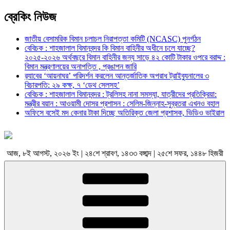
ব্রেকিং নিউজ
জাতীয় বেসামরিক বিমান চলাচল নিরাপত্তা কমিটি (NCASC) পুনর্গঠন
বেবিচক : শাহজালাল বিমানবন্দর কি বিমান বাহিনীর অধীনে চলে যাচ্ছে?
২০২৫-২০২৬ অর্থবছরে বিমান বাহিনীর জন্য সাড়ে ৪২ কোটি টাকার ওপরে বরাদ্দ :
বিমান মন্ত্রণালয়ের অনাপত্তি , প্রঙাপন জারি
র‍্যাবের ‘আয়নাঘর’ পরিদর্শন করলেন আন্তর্জাতিক অপরাধ ট্রাইব্যুনালের ৩
বিচারপতি: ২৯ কক্ষ, ৭ ‘ডেথ সেলসহ’
বেবিচক : শাহজালাল বিমানবন্দর : ট্রলিসহ নানা সমস্যা, যাত্রীদের প্রতিক্রিয়া:
মন্ত্রীর বয়ান : আওয়ামী দোসর প্রশাসন : সেলিম-জিন্নাহ-সুব্রতরা এখনও বহাল
অফিসে বসেই মদ কেনার টাকা দিচ্ছে অতিরিক্ত জেলা প্রশাসক, ভিডিও ভাইরাল
আজ, ৮ই আগস্ট, ২০২৬ ইং | ২৪শে শ্রাবণ, ১৪৩৩ বঙ্গাব্দ | ২৫শে সফর, ১৪৪৮ হিজরী