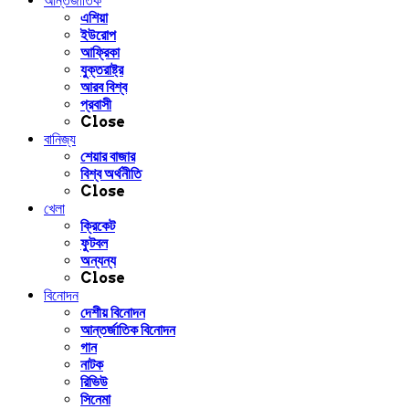
আন্তর্জাতিক
এশিয়া
ইউরোপ
আফ্রিকা
যুক্তরাষ্ট্র
আরব বিশ্ব
প্রবাসী
Close
বানিজ্য
শেয়ার বাজার
বিশ্ব অর্থনীতি
Close
খেলা
ক্রিকেট
ফুটবল
অন্যন্য
Close
বিনোদন
দেশীয় বিনোদন
আন্তর্জাতিক বিনোদন
গান
নাটক
রিভিউ
সিনেমা