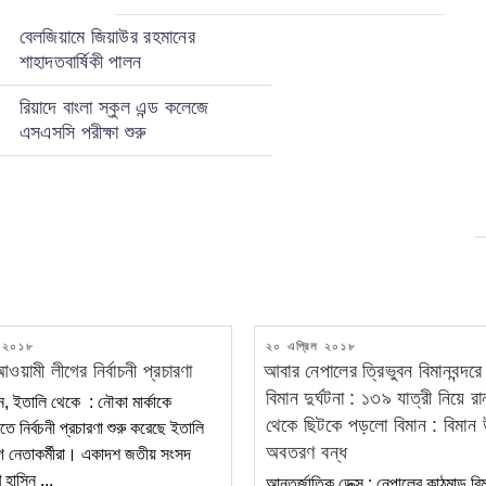
বেলজিয়ামে জিয়াউর রহমানের
শাহাদতবার্ষিকী পালন
রিয়াদে বাংলা স্কুল এন্ড কলেজে
এসএসসি পরীক্ষা শুরু
POSTED
র ২০১৮
২০ এপ্রিল ২০১৮
ON
য়ামী লীগের নির্বাচনী প্রচারণা
আবার নেপালের ত্রিভুবন বিমানবন্দর
বিমান দুর্ঘটনা : ১৩৯ যাত্রী নিয়ে র
, ইতালি থেকে : নৌকা মার্কাকে
থেকে ছিটকে পড়লো বিমান : বিমান 
ে নির্বচনী প্রচারণা শুরু করেছে ইতালি
অবতরণ বন্ধ
 নেতাকর্মীরা। একাদশ জতীয় সংসদ
খ হাসিন ...
আন্তর্জাতিক ডেক্স : নেপালের কাঠমান্ডু বিম