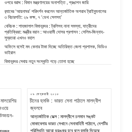
ওপরে বরাদ্দ : বিমান মন্ত্রণালয়ের অনাপত্তি , প্রঙাপন জারি
র‍্যাবের ‘আয়নাঘর’ পরিদর্শন করলেন আন্তর্জাতিক অপরাধ ট্রাইব্যুনালের
৩ বিচারপতি: ২৯ কক্ষ, ৭ ‘ডেথ সেলসহ’
বেবিচক : শাহজালাল বিমানবন্দর : ট্রলিসহ নানা সমস্যা, যাত্রীদের
প্রতিক্রিয়া: মন্ত্রীর বয়ান : আওয়ামী দোসর প্রশাসন : সেলিম-জিন্নাহ-
সুব্রতরা এখনও বহাল
অফিসে বসেই মদ কেনার টাকা দিচ্ছে অতিরিক্ত জেলা প্রশাসক, ভিডিও
ভাইরাল
বিমানবন্দর সেবায় নতুন সংস্কৃতি গড়ে তোলা হচ্ছে
শাহজালাল বিমানবন্দর: ক্যানোপিতে ‘উন্নতির লক্ষণ নেই’
রানওয়ে নিরাপত্তায় ৯ কোটি টাকায় আধুনিক সুইপার কিনছে বেবিচক
যুক্তরাষ্ট্র থেকে বিশেষ ফ্লাইটে আরও ২৩ বাংলাদেশিকে দেশে ফেরত
পাঠানো হলো
POSTED
০৯ ফেব্রুয়ারী ২০১৮
ON
ে মালয়েশিয়
চীনের হুমকি : ভারত সেনা পাঠালে মালদ্বীপ
ঢাকার এয়ারফ্রেইটে কোটি টাকার ১০১ কার্টন পণ্য আটক
ানওয়ে
জ্বলবে
হযরত শাহজালাল আন্তর্জাতিক বিমানবন্দরে গোয়েন্দা সংস্থা কর্তৃক বিশেষ
উড্ডয়ন-
আন্তর্জাতিক ডেক্স : মালদ্বীপে চলমান সঙ্কট
কায়দায় লুকানো ০৪ টি স্বর্ণের বার (৪৩২ গ্রাম) উদ্ধার করা প্রসঙ্গে।
মোকাবেলায় ভারত সেখানে সেনাবাহিনী পাঠালে, দেশটির
বেবিচক : গেট কেলেংকারির পর এবার বাসা বরাদ্দে অনিয়ম: সেই সুব্রত
পরিস্থিতি আরো ভয়ঙ্কর হবে বলে হুমকি দিয়েছে
ানবন্দর