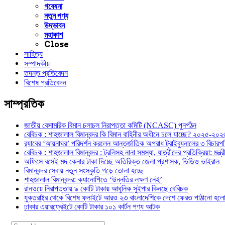
গবেষনা
নতুন পণ্য
উদ্ভাবন
মহাকাশ
Close
সাহিত্য
সম্পাদকীয়
তদন্ত প্রতিবেদন
বিশেষ প্রতিবেদন
সাম্প্রতিক
জাতীয় বেসামরিক বিমান চলাচল নিরাপত্তা কমিটি (NCASC) পুনর্গঠন
বেবিচক : শাহজালাল বিমানবন্দর কি বিমান বাহিনীর অধীনে চলে যাচ্ছে? ২০২৫-২০২৬ 
র‍্যাবের ‘আয়নাঘর’ পরিদর্শন করলেন আন্তর্জাতিক অপরাধ ট্রাইব্যুনালের ৩ বিচা
বেবিচক : শাহজালাল বিমানবন্দর : ট্রলিসহ নানা সমস্যা, যাত্রীদের প্রতিক্রিয়া: ম
অফিসে বসেই মদ কেনার টাকা দিচ্ছে অতিরিক্ত জেলা প্রশাসক, ভিডিও ভাইরাল
বিমানবন্দর সেবায় নতুন সংস্কৃতি গড়ে তোলা হচ্ছে
শাহজালাল বিমানবন্দর: ক্যানোপিতে ‘উন্নতির লক্ষণ নেই’
রানওয়ে নিরাপত্তায় ৯ কোটি টাকায় আধুনিক সুইপার কিনছে বেবিচক
যুক্তরাষ্ট্র থেকে বিশেষ ফ্লাইটে আরও ২৩ বাংলাদেশিকে দেশে ফেরত পাঠানো হল
ঢাকার এয়ারফ্রেইটে কোটি টাকার ১০১ কার্টন পণ্য আটক