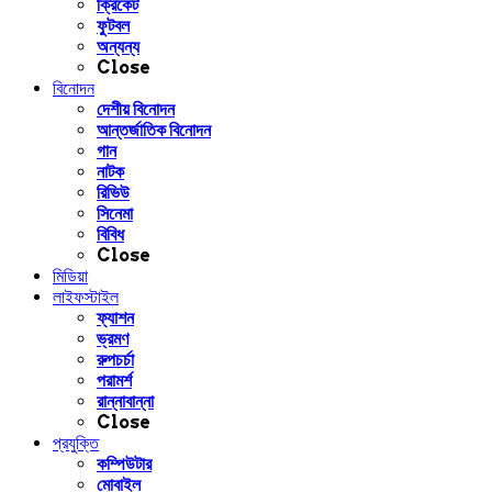
ক্রিকেট
ফুটবল
অন্যন্য
Close
বিনোদন
দেশীয় বিনোদন
আন্তর্জাতিক বিনোদন
গান
নাটক
রিভিউ
সিনেমা
বিবিধ
Close
মিডিয়া
লাইফস্টাইল
ফ্যাশন
ভ্রমণ
রুপচর্চা
পরামর্শ
রান্নাবান্না
Close
প্রযুক্তি
কম্পিউটার
মোবাইল