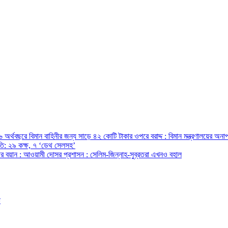
অর্থবছরে বিমান বাহিনীর জন্য সাড়ে ৪২ কোটি টাকার ওপরে বরাদ্দ : বিমান মন্ত্রণালয়ের অনাপ
রপতি: ২৯ কক্ষ, ৭ ‘ডেথ সেলসহ’
ন্ত্রীর বয়ান : আওয়ামী দোসর প্রশাসন : সেলিম-জিন্নাহ-সুব্রতরা এখনও বহাল
ো