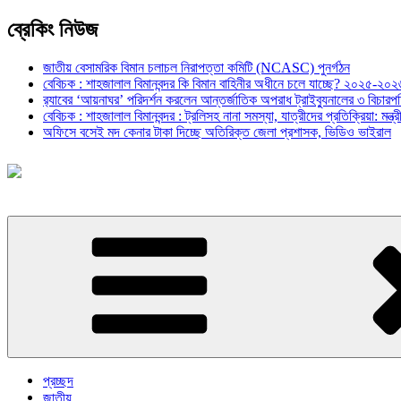
ব্রেকিং নিউজ
জাতীয় বেসামরিক বিমান চলাচল নিরাপত্তা কমিটি (NCASC) পুনর্গঠন
বেবিচক : শাহজালাল বিমানবন্দর কি বিমান বাহিনীর অধীনে চলে যাচ্ছে? ২০২৫-২০২৬ 
র‍্যাবের ‘আয়নাঘর’ পরিদর্শন করলেন আন্তর্জাতিক অপরাধ ট্রাইব্যুনালের ৩ বিচা
বেবিচক : শাহজালাল বিমানবন্দর : ট্রলিসহ নানা সমস্যা, যাত্রীদের প্রতিক্রিয়া: ম
অফিসে বসেই মদ কেনার টাকা দিচ্ছে অতিরিক্ত জেলা প্রশাসক, ভিডিও ভাইরাল
প্রচ্ছদ
জাতীয়