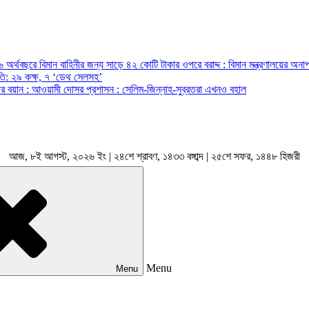
অর্থবছরে বিমান বাহিনীর জন্য সাড়ে ৪২ কোটি টাকার ওপরে বরাদ্দ : বিমান মন্ত্রণালয়ের অনাপ
রপতি: ২৯ কক্ষ, ৭ ‘ডেথ সেলসহ’
ন্ত্রীর বয়ান : আওয়ামী দোসর প্রশাসন : সেলিম-জিন্নাহ-সুব্রতরা এখনও বহাল
আজ, ৮ই আগস্ট, ২০২৬ ইং | ২৪শে শ্রাবণ, ১৪৩৩ বঙ্গাব্দ | ২৫শে সফর, ১৪৪৮ হিজরী
Menu
Menu