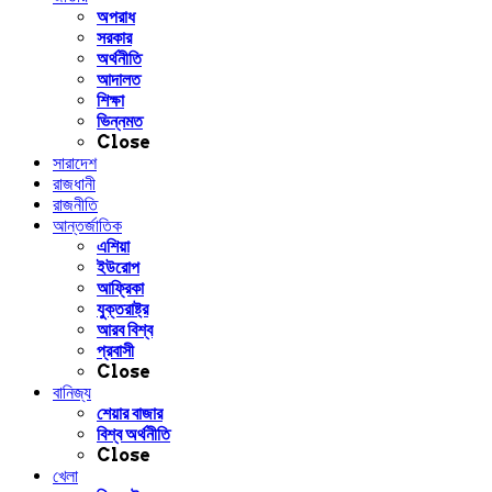
অপরাধ
সরকার
অর্থনীতি
আদালত
শিক্ষা
ভিন্নমত
Close
সারাদেশ
রাজধানী
রাজনীতি
আন্তর্জাতিক
এশিয়া
ইউরোপ
আফ্রিকা
যুক্তরাষ্ট্র
আরব বিশ্ব
প্রবাসী
Close
বানিজ্য
শেয়ার বাজার
বিশ্ব অর্থনীতি
Close
খেলা