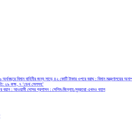
অর্থবছরে বিমান বাহিনীর জন্য সাড়ে ৪২ কোটি টাকার ওপরে বরাদ্দ : বিমান মন্ত্রণালয়ের অনাপ
রপতি: ২৯ কক্ষ, ৭ ‘ডেথ সেলসহ’
ন্ত্রীর বয়ান : আওয়ামী দোসর প্রশাসন : সেলিম-জিন্নাহ-সুব্রতরা এখনও বহাল
ো