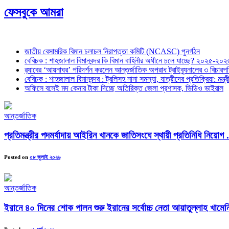
ফেসবুকে আমরা
জাতীয় বেসামরিক বিমান চলাচল নিরাপত্তা কমিটি (NCASC) পুনর্গঠন
বেবিচক : শাহজালাল বিমানবন্দর কি বিমান বাহিনীর অধীনে চলে যাচ্ছে? ২০২৫-২০২৬ 
র‍্যাবের ‘আয়নাঘর’ পরিদর্শন করলেন আন্তর্জাতিক অপরাধ ট্রাইব্যুনালের ৩ বিচা
বেবিচক : শাহজালাল বিমানবন্দর : ট্রলিসহ নানা সমস্যা, যাত্রীদের প্রতিক্রিয়া: ম
অফিসে বসেই মদ কেনার টাকা দিচ্ছে অতিরিক্ত জেলা প্রশাসক, ভিডিও ভাইরাল
আন্তর্জাতিক
প্রতিমন্ত্রীর পদমর্যাদায় আইরিন খানকে জাতিসংঘে স্থায়ী প্রতিনিধি নিয়োগ .
Posted on
০৮ জুলাই ২০২৬
আন্তর্জাতিক
ইরানে ৪০ দিনের শোক পালন শুরু ইরানের সর্বোচ্চ নেতা আয়াতুল্লাহ খামেনি