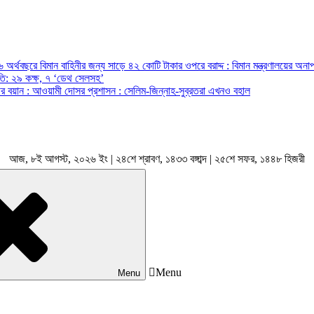
অর্থবছরে বিমান বাহিনীর জন্য সাড়ে ৪২ কোটি টাকার ওপরে বরাদ্দ : বিমান মন্ত্রণালয়ের অনাপ
রপতি: ২৯ কক্ষ, ৭ ‘ডেথ সেলসহ’
ন্ত্রীর বয়ান : আওয়ামী দোসর প্রশাসন : সেলিম-জিন্নাহ-সুব্রতরা এখনও বহাল
আজ, ৮ই আগস্ট, ২০২৬ ইং | ২৪শে শ্রাবণ, ১৪৩৩ বঙ্গাব্দ | ২৫শে সফর, ১৪৪৮ হিজরী
Menu
Menu