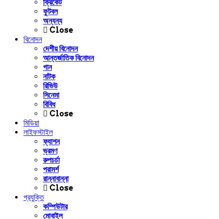
ক্রিকেট
ফুটবল
অন্যন্য
Close
বিনোদন
দেশীয় বিনোদন
আন্তর্জাতিক বিনোদন
গান
নাটক
রিভিউ
সিনেমা
বিবিধ
Close
মিডিয়া
লাইফস্টাইল
ফ্যাশন
ভ্রমণ
রুপচর্চা
পরামর্শ
রান্নাবান্না
Close
প্রযুক্তি
কম্পিউটার
মোবাইল