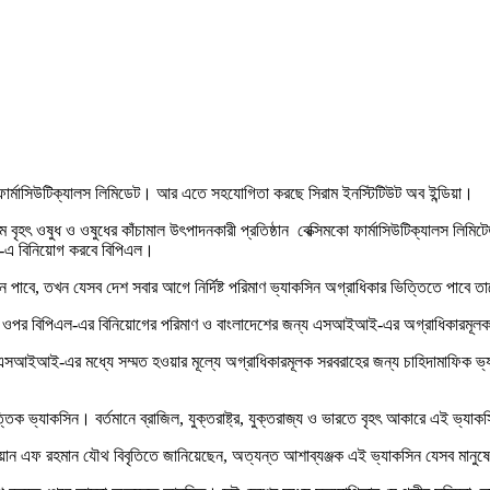
ো ফার্মাসিউটিক্যালস লিমিডেট। আর এতে সহযোগিতা করছে সিরাম ইনস্টিটিউট অব ইন্ডিয়া।
ম বৃহৎ ওষুধ ও ওষুধের কাঁচামাল উৎপাদনকারী প্রতিষ্ঠান বেক্সিমকো ফার্মাসিউটিক্যালস লিমি
-এ বিনিয়োগ করবে বিপিএল।
োদন পাবে, তখন যেসব দেশ সবার আগে নির্দিষ্ট পরিমাণ ভ্যাকসিন অগ্রাধিকার ভিত্তিতে পা
কারের ওপর বিপিএল-এর বিনিয়োগের পরিমাণ ও বাংলাদেশের জন্য এসআইআই-এর অগ্রাধিকারমূলক
এসআইআই-এর মধ্যে সম্মত হওয়ার মূল্যে অগ্রাধিকারমূলক সরবরাহের জন্য চাহিদামাফিক ভ্য
ক ভ্যাকসিন। বর্তমানে ব্রাজিল, যুক্তরাষ্ট্র, যুক্তরাজ্য ও ভারতে বৃহৎ আকারে এই ভ্যাক
শায়ান এফ রহমান যৌথ বিবৃতিতে জানিয়েছেন, অত্যন্ত আশাব্যঞ্জক এই ভ্যাকসিন যেসব মানুষ