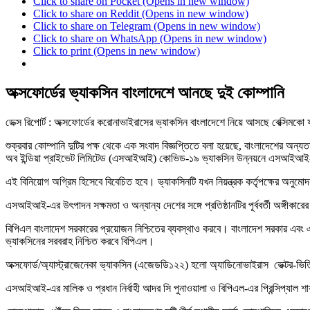
Click to share on Pocket (Opens in new window)
Click to share on Reddit (Opens in new window)
Click to share on Telegram (Opens in new window)
Click to share on WhatsApp (Opens in new window)
Click to print (Opens in new window)
অক্সফোর্ডের ভ্যাকসিন বাংলাদেশে আনছে দুই কোম্পানি
ডেক্স রিপোর্ট : অক্সফোর্ডের করোনাভাইরাসের ভ্যাকসিন বাংলাদেশে নিয়ে আসছে বেক্সিমক
শুক্রবার কোম্পানি দুটির পক্ষ থেকে এক সংবাদ বিজ্ঞপ্তিতে বলা হয়েছে, বাংলাদেশের অন্যত
অব ইন্ডিয়া প্রাইভেট লিমিটেড (এসআইআই) কোভিড-১৯ ভ্যাকসিন উন্নয়নে এসআইআই
এই বিনিয়োগ অগ্রিম হিসেবে বিবেচিত হবে। ভ্যাকসিনটি যখন নিয়ন্ত্রক কর্তৃপক্ষের অনুম
এসআইআই-এর উৎপাদন সক্ষমতা ও অন্যান্য দেশের সঙ্গে প্রতিষ্ঠানটির পূর্ববর্তী অঙ্গী
বিপিএল বাংলাদেশ সরকারের প্রয়োজন নিশ্চিতের ব্যবস্থাও করবে। বাংলাদেশ সরকার এবং 
ভ্যাকসিনের সরবরাহ নিশ্চিত করবে বিপিএল।
অক্সফোর্ড/অ্যাস্ট্রাজেনেকা ভ্যাকসিন (এজেডডি১২২) হলো অ্যাডিনোভাইরাস ভেক্টর-ভিত্তি
এসআইআই-এর মালিক ও প্রধান নির্বাহী আদর সি পুনাওয়ালা ও বিপিএল-এর প্রিন্সিপ্যাল 