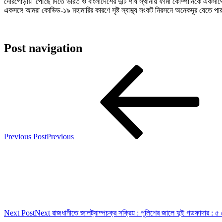
দোরগোড়ায় পৌঁছে দিতে ভারত ও বাংলাদেশের দুটি শীর্ষ স্থানীয় ফার্মা কোম্পানিকে এক
একসঙ্গে আমরা কোভিড-১৯ মহামারির কারণে সৃষ্ট স্বাস্থ্য সংকট নিরসনে অনেকদূর যেতে প
Post navigation
Previous Post
Previous
Next Post
Next
রাজধানীতে জালট্যাম্পচক্র সক্রিয় : পুলিশের জালে দুই গডফাদার : ৫ ক