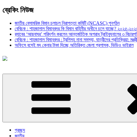
ব্রেকিং নিউজ
জাতীয় বেসামরিক বিমান চলাচল নিরাপত্তা কমিটি (NCASC) পুনর্গঠন
বেবিচক : শাহজালাল বিমানবন্দর কি বিমান বাহিনীর অধীনে চলে যাচ্ছে? ২০২৫-২০২৬ 
র‍্যাবের ‘আয়নাঘর’ পরিদর্শন করলেন আন্তর্জাতিক অপরাধ ট্রাইব্যুনালের ৩ বিচা
বেবিচক : শাহজালাল বিমানবন্দর : ট্রলিসহ নানা সমস্যা, যাত্রীদের প্রতিক্রিয়া: ম
অফিসে বসেই মদ কেনার টাকা দিচ্ছে অতিরিক্ত জেলা প্রশাসক, ভিডিও ভাইরাল
প্রচ্ছদ
জাতীয়