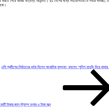
সাথে করতে পেরে আমরা অত্যন্ত আনন্দিত। দুই দেশের মধ্যে সহযোগিতার যে গভীর সদিচ্ছা,
ারবো।
ওসি প্রদীপের নির্যাতনের বর্ননা দিলেন সাংবাদিক মুস্তফা, বললেন ‘পুলিশ হাতুড়ি দিয়ে মাথ
োটি টাকার জাল স্ট্যাম্প ডলার ও টাকা জব্দ