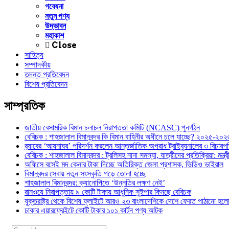
গবেষনা
নতুন পণ্য
উদ্ভাবন
মহাকাশ
Close
সাহিত্য
সম্পাদকীয়
তদন্ত প্রতিবেদন
বিশেষ প্রতিবেদন
সাম্প্রতিক
জাতীয় বেসামরিক বিমান চলাচল নিরাপত্তা কমিটি (NCASC) পুনর্গঠন
বেবিচক : শাহজালাল বিমানবন্দর কি বিমান বাহিনীর অধীনে চলে যাচ্ছে? ২০২৫-২০২৬ 
র‍্যাবের ‘আয়নাঘর’ পরিদর্শন করলেন আন্তর্জাতিক অপরাধ ট্রাইব্যুনালের ৩ বিচা
বেবিচক : শাহজালাল বিমানবন্দর : ট্রলিসহ নানা সমস্যা, যাত্রীদের প্রতিক্রিয়া: ম
অফিসে বসেই মদ কেনার টাকা দিচ্ছে অতিরিক্ত জেলা প্রশাসক, ভিডিও ভাইরাল
বিমানবন্দর সেবায় নতুন সংস্কৃতি গড়ে তোলা হচ্ছে
শাহজালাল বিমানবন্দর: ক্যানোপিতে ‘উন্নতির লক্ষণ নেই’
রানওয়ে নিরাপত্তায় ৯ কোটি টাকায় আধুনিক সুইপার কিনছে বেবিচক
যুক্তরাষ্ট্র থেকে বিশেষ ফ্লাইটে আরও ২৩ বাংলাদেশিকে দেশে ফেরত পাঠানো হল
ঢাকার এয়ারফ্রেইটে কোটি টাকার ১০১ কার্টন পণ্য আটক