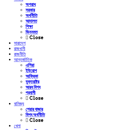
অপরাধ
সরকার
অর্থনীতি
আদালত
শিক্ষা
ভিন্নমত
Close
সারাদেশ
রাজধানী
রাজনীতি
আন্তর্জাতিক
এশিয়া
ইউরোপ
আফ্রিকা
যুক্তরাষ্ট্র
আরব বিশ্ব
প্রবাসী
Close
বানিজ্য
শেয়ার বাজার
বিশ্ব অর্থনীতি
Close
খেলা