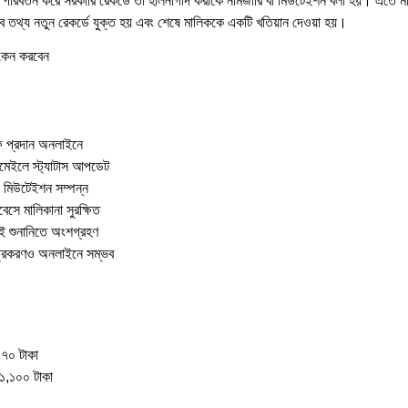
া পরিবর্তন করে সরকারি রেকর্ডে তা হালনাগাদ করাকে নামজারি বা মিউটেইশন বলা হয়। এতে ম
ব তথ্য নতুন রেকর্ডে যুক্ত হয় এবং শেষে মালিককে একটি খতিয়ান দেওয়া হয়।
কেন করবেন
ি প্রদান অনলাইনে
ইমেইলে স্ট্যাটাস আপডেট
 মিউটেইশন সম্পন্ন
েসে মালিকানা সুরক্ষিত
ই শুনানিতে অংশগ্রহণ
্রিকরণও অনলাইনে সম্ভব
 ৭০ টাকা
১,১০০ টাকা