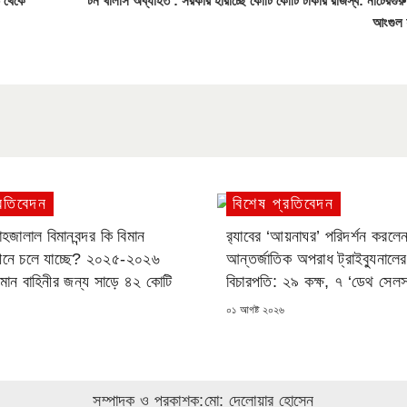
ত থেকে
টন খালাস অব্যাহত : সরকার হারাচ্ছে কোটি কোটি টাকার রাজস্ব: নাটেরগুরু 
আংগুল 
রতিবেদন
বিশেষ প্রতিবেদন
াহজালাল বিমানবন্দর কি বিমান
র‍্যাবের ‘আয়নাঘর’ পরিদর্শন করলে
ধীনে চলে যাচ্ছে? ২০২৫-২০২৬
আন্তর্জাতিক অপরাধ ট্রাইব্যুনালে
িমান বাহিনীর জন্য সাড়ে ৪২ কোটি
বিচারপতি: ২৯ কক্ষ, ৭ ‘ডেথ সেলস
POSTED
০১ আগষ্ট ২০২৬
ON
সম্পাদক ও প্রকাশক:মো: দেলোয়ার হোসেন