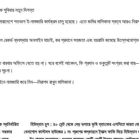
িক সুবিধার নতুন দিগন্ত
রাদেশে শতভাগ ই-নামজারি কার্যক্রম চালু হয়েছে। এতে জমির মালিকানা স্বত্ব আরও নিরা
টাল রেকর্ড ব্যবস্থায় অনলাইন যাচাই, কর প্রদানে সহজতা এবং হয়রানি কমেছে উল্লেখযোগ্
বারবার অফিসে যেতে হয় না। ঘরে বসেই আবেদন, ফি প্রদান ও ডকুমেন্ট সংগ্রহ করা যায়—
র সূচনা।
 নামজারি করে নিন—নিরাপদ রাখুন মালিকানা।
স্বনির্ধারিত
হিউম্যান চুল : ৪০ সেন্ট থেকে দেড় ডলারে কৃষি ব্যাংকের এলসিতে ভারত থ
 : সরকার
বেনাপোল কাস্টমস হাউজের ১ নং গ্রুপের শুল্কায়নে ট্যাক্স ফাকি দিয়ে হিউম্যান 