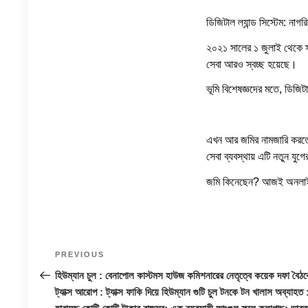
ডিজিটাল ল্যান্ড সিস্টেম: নাগর
২০২১ সালের ১ জুলাই থেকে সা
সেবা আরও স্বচ্ছ হয়েছে।
ভূমি বিশেষজ্ঞদের মতে, ডিজি
এখন আর জমির নামজারি করতে 
সেবা ব্যবস্থায় এটি নতুন যুগে
জমি কিনেছেন? আজই অনলাইনে
Post
Previous
PREVIOUS
navigation
Post
হিউম্যান চুল : বেনাপোল কাস্টমস হাউজ কমিশনারের নেতৃত্বে কয়েক দফা বৈঠকে 
ট্যাক্স আরোপ : ট্যাক্স ফাকি দিয়ে হিউম্যান গুটি চুল টনকে টন খালাস অব্যাহত