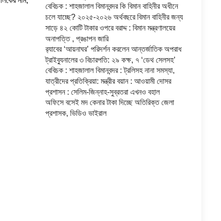
ালিকের নাম,
বেবিচক : শাহজালাল বিমানবন্দর কি বিমান বাহিনীর অধীনে
চলে যাচ্ছে? ২০২৫-২০২৬ অর্থবছরে বিমান বাহিনীর জন্য
সাড়ে ৪২ কোটি টাকার ওপরে বরাদ্দ : বিমান মন্ত্রণালয়ের
অনাপত্তি , প্রঙাপন জারি
র‍্যাবের ‘আয়নাঘর’ পরিদর্শন করলেন আন্তর্জাতিক অপরাধ
ট্রাইব্যুনালের ৩ বিচারপতি: ২৯ কক্ষ, ৭ ‘ডেথ সেলসহ’
বেবিচক : শাহজালাল বিমানবন্দর : ট্রলিসহ নানা সমস্যা,
যাত্রীদের প্রতিক্রিয়া: মন্ত্রীর বয়ান : আওয়ামী দোসর
প্রশাসন : সেলিম-জিন্নাহ-সুব্রতরা এখনও বহাল
অফিসে বসেই মদ কেনার টাকা দিচ্ছে অতিরিক্ত জেলা
প্রশাসক, ভিডিও ভাইরাল