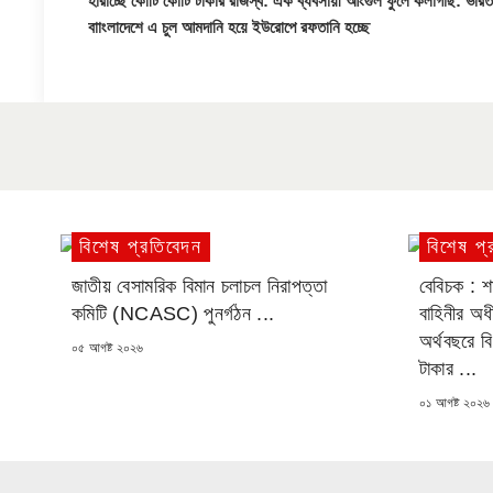
হারাচ্ছে কোটি কোটি টাকার রাজস্ব: এক ব্যবসায়ী আংগুল ফুলে কলাগাছ: ভার
বাাংলাদেশে এ চুল আমদানি হয়ে ইউরোপে রফতানি হচ্ছে
বিশেষ প্রতিবেদন
বিশেষ প্
জাতীয় বেসামরিক বিমান চলাচল নিরাপত্তা
বেবিচক : শ
কমিটি (NCASC) পুনর্গঠন ...
বাহিনীর অ
অর্থবছরে ব
POSTED
০৫ আগষ্ট ২০২৬
ON
টাকার ...
POSTED
০১ আগষ্ট ২০২৬
ON