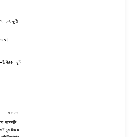
পদ এবং ভূমি
যভাবে।
ডিজিটাল ভূমি
NEXT
Next
Post
েকে আমদানি :
গুটি চুল টনকে