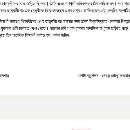
ান ছাত্রলীগের সঙ্গে জড়িত ছিলেন। তিনি এখন গণপূর্ত অধিদপ্তরে ঠিকাদারি করেন। তার গ্রা
েজ ছাত্রলীগের এক নেত্রীকে বিয়ে করেছেন এমন তথ্যও জানিয়েছেন ওই নেত্রীর সহপাঠী
রোধী সাধারণ শিক্ষার্থীদের ওপর ছাত্রলীগের হামলার সময় ঢাকা বিশ্ববিদ্যালয় এলাকায় পিস্ত
যুবককে গুলি চালাতে দেখা গেছে। হামলার ছবি গণমাধ্যমসহ সামাজিক মাধ্যমে ছড়িয়ে পড়ে
রায় তিন শতাধিক শিক্ষার্থী আহত হয়।মানব জমিন
তোলপাড়
কোটা আন্দোলন : মোড়ে মোড়ে অবরোধ,