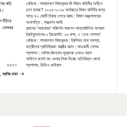
মের বাড়ি
বেবিচক : শাহজালাল বিমানবন্দর কি বিমান বাহিনীর অধীনে
চলে যাচ্ছে? ২০২৫-২০২৬ অর্থবছরে বিমান বাহিনীর জন্য
রা।
সাড়ে ৪২ কোটি টাকার ওপরে বরাদ্দ : বিমান মন্ত্রণালয়ের
ল উঁচিয়ে
অনাপত্তি , প্রঙাপন জারি
। সোমবার
র‍্যাবের ‘আয়নাঘর’ পরিদর্শন করলেন আন্তর্জাতিক অপরাধ
ট্রাইব্যুনালের ৩ বিচারপতি: ২৯ কক্ষ, ৭ ‘ডেথ সেলসহ’
বেবিচক : শাহজালাল বিমানবন্দর : ট্রলিসহ নানা সমস্যা,
যাত্রীদের প্রতিক্রিয়া: মন্ত্রীর বয়ান : আওয়ামী দোসর
প্রশাসন : সেলিম-জিন্নাহ-সুব্রতরা এখনও বহাল
অফিসে বসেই মদ কেনার টাকা দিচ্ছে অতিরিক্ত জেলা
প্রশাসক, ভিডিও ভাইরাল
NEXT
Next
Post
 স্থবির ঢাকা