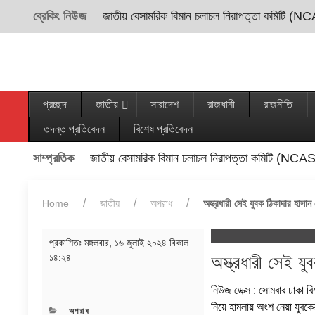
ব্রেকিং নিউজ
জাতীয় বেসামরিক বিমান চলাচল নিরাপত্তা কমিটি (NC
প্রচ্ছদ
জাতীয়
সারাদেশ
রাজধানী
রাজনীতি
তদন্ত প্রতিবেদন
বিশেষ প্রতিবেদন
সাম্প্রতিক
জাতীয় বেসামরিক বিমান চলাচল নিরাপত্তা কমিটি (NCAS
Home
জাতীয়
অপরাধ
অস্ত্রধারী সেই যুবক ঠিকাদার হাসান
প্রকাশিতঃ
মঙ্গলবার, ১৬ জুলাই ২০২৪ বিকাল
১৪:২৪
অস্ত্রধারী সেই য
নিউজ ডেক্স : সোমবার ঢাকা বিশ
নিয়ে হামলায় অংশ নেয়া যুবকে
CATEGORIES
অপরাধ