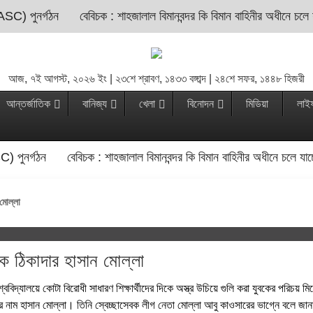
ASC) পুনর্গঠন
বেবিচক : শাহজালাল বিমানবন্দর কি বিমান বাহিনীর অধীনে চলে
আজ, ৭ই আগস্ট, ২০২৬ ইং | ২৩শে শ্রাবণ, ১৪৩৩ বঙ্গাব্দ | ২৪শে সফর, ১৪৪৮ হিজরী
আন্তর্জাতিক
বানিজ্য
খেলা
বিনোদন
মিডিয়া
লাই
C) পুনর্গঠন
বেবিচক : শাহজালাল বিমানবন্দর কি বিমান বাহিনীর অধীনে চলে যা
 মোল্লা
ুবক ঠিকাদার হাসান মোল্লা
্ববিদ্যালয়ে কোটা বিরোধী সাধারণ শিক্ষার্থীদের দিকে অস্ত্র উচিয়ে গুলি করা যুবকের পরিচয় 
র নাম হাসান মোল্লা। তিনি স্বেচ্ছাসেবক লীগ নেতা মোল্লা আবু কাওসারের ভাগ্নে বলে জা