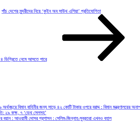
পাঁচ দেশের সুন্দরীদের নিয়ে ‘কুইন অব সাউথ এশিয়া’ প্রতিযোগিতা
রা ৪ ডিগ্রিতে নেমে আসতে পারে
অর্থবছরে বিমান বাহিনীর জন্য সাড়ে ৪২ কোটি টাকার ওপরে বরাদ্দ : বিমান মন্ত্রণালয়ের অনাপ
রপতি: ২৯ কক্ষ, ৭ ‘ডেথ সেলসহ’
ন্ত্রীর বয়ান : আওয়ামী দোসর প্রশাসন : সেলিম-জিন্নাহ-সুব্রতরা এখনও বহাল