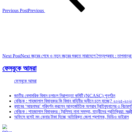
Previous Post
Previous
Next Post
Next
বছরের শেষে ও নতুন বছরের শুরুতে সারাদেশে শৈত্যপ্রবাহ : তাপমাত্
ফেসবুকে আমরা
ফেসবুকে আমরা
জাতীয় বেসামরিক বিমান চলাচল নিরাপত্তা কমিটি (NCASC) পুনর্গঠন
বেবিচক : শাহজালাল বিমানবন্দর কি বিমান বাহিনীর অধীনে চলে যাচ্ছে? ২০২৫-২০২৬ 
র‍্যাবের ‘আয়নাঘর’ পরিদর্শন করলেন আন্তর্জাতিক অপরাধ ট্রাইব্যুনালের ৩ বিচা
বেবিচক : শাহজালাল বিমানবন্দর : ট্রলিসহ নানা সমস্যা, যাত্রীদের প্রতিক্রিয়া: ম
অফিসে বসেই মদ কেনার টাকা দিচ্ছে অতিরিক্ত জেলা প্রশাসক, ভিডিও ভাইরাল