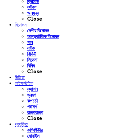
ক্রিকেট
ফুটবল
অন্যন্য
Close
বিনোদন
দেশীয় বিনোদন
আন্তর্জাতিক বিনোদন
গান
নাটক
রিভিউ
সিনেমা
বিবিধ
Close
মিডিয়া
লাইফস্টাইল
ফ্যাশন
ভ্রমণ
রুপচর্চা
পরামর্শ
রান্নাবান্না
Close
প্রযুক্তি
কম্পিউটার
মোবাইল