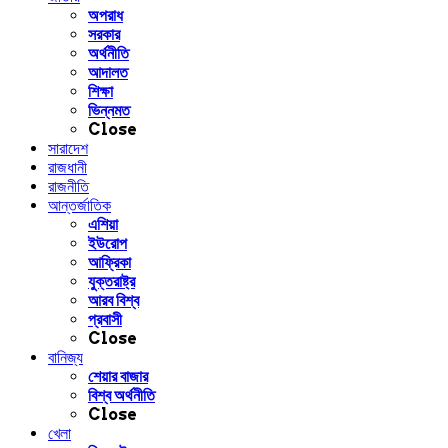
অপরাধ
সরকার
অর্থনীতি
আদালত
শিক্ষা
ভিন্নমত
Close
সারাদেশ
রাজধানী
রাজনীতি
আন্তর্জাতিক
এশিয়া
ইউরোপ
আফ্রিকা
যুক্তরাষ্ট্র
আরব বিশ্ব
প্রবাসী
Close
বানিজ্য
শেয়ার বাজার
বিশ্ব অর্থনীতি
Close
খেলা