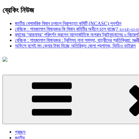
ব্রেকিং নিউজ
জাতীয় বেসামরিক বিমান চলাচল নিরাপত্তা কমিটি (NCASC) পুনর্গঠন
বেবিচক : শাহজালাল বিমানবন্দর কি বিমান বাহিনীর অধীনে চলে যাচ্ছে? ২০২৫-২০২৬ 
র‍্যাবের ‘আয়নাঘর’ পরিদর্শন করলেন আন্তর্জাতিক অপরাধ ট্রাইব্যুনালের ৩ বিচা
বেবিচক : শাহজালাল বিমানবন্দর : ট্রলিসহ নানা সমস্যা, যাত্রীদের প্রতিক্রিয়া: ম
অফিসে বসেই মদ কেনার টাকা দিচ্ছে অতিরিক্ত জেলা প্রশাসক, ভিডিও ভাইরাল
প্রচ্ছদ
জাতীয়