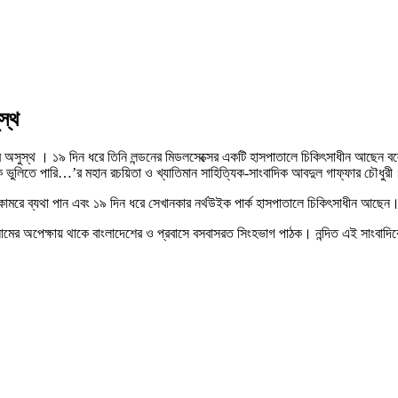
স্থ
 অসুস্থ । ১৯ দিন ধরে তিনি লন্ডনের মিডলসেক্সের একটি হাসপাতালে চিকিৎসাধীন আছেন বলে
ভুলিতে পারি…’র মহান রচয়িতা ও খ্যাতিমান সাহিত্যিক-সাংবাদিক আবদুল গাফ্ফার চৌধুরী।
য়ে কোমরে ব্যথা পান এবং ১৯ দিন ধরে সেখানকার নর্থউইক পার্ক হাসপাতালে চিকিৎসাধীন
ধার কলামের অপেক্ষায় থাকে বাংলাদেশের ও প্রবাসে বসবাসরত সিংহভাগ পাঠক। নন্দিত এই সাংবা