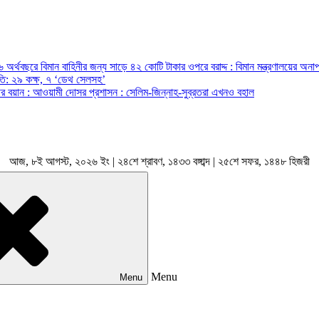
অর্থবছরে বিমান বাহিনীর জন্য সাড়ে ৪২ কোটি টাকার ওপরে বরাদ্দ : বিমান মন্ত্রণালয়ের অনাপ
রপতি: ২৯ কক্ষ, ৭ ‘ডেথ সেলসহ’
ন্ত্রীর বয়ান : আওয়ামী দোসর প্রশাসন : সেলিম-জিন্নাহ-সুব্রতরা এখনও বহাল
আজ, ৮ই আগস্ট, ২০২৬ ইং | ২৪শে শ্রাবণ, ১৪৩৩ বঙ্গাব্দ | ২৫শে সফর, ১৪৪৮ হিজরী
Menu
Menu