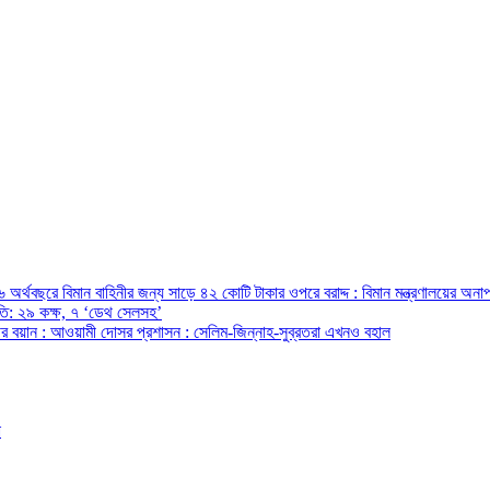
অর্থবছরে বিমান বাহিনীর জন্য সাড়ে ৪২ কোটি টাকার ওপরে বরাদ্দ : বিমান মন্ত্রণালয়ের অনাপ
রপতি: ২৯ কক্ষ, ৭ ‘ডেথ সেলসহ’
ন্ত্রীর বয়ান : আওয়ামী দোসর প্রশাসন : সেলিম-জিন্নাহ-সুব্রতরা এখনও বহাল
ো