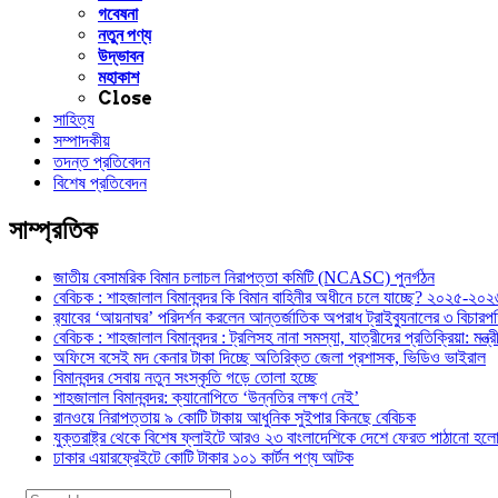
গবেষনা
নতুন পণ্য
উদ্ভাবন
মহাকাশ
Close
সাহিত্য
সম্পাদকীয়
তদন্ত প্রতিবেদন
বিশেষ প্রতিবেদন
সাম্প্রতিক
জাতীয় বেসামরিক বিমান চলাচল নিরাপত্তা কমিটি (NCASC) পুনর্গঠন
বেবিচক : শাহজালাল বিমানবন্দর কি বিমান বাহিনীর অধীনে চলে যাচ্ছে? ২০২৫-২০২৬ 
র‍্যাবের ‘আয়নাঘর’ পরিদর্শন করলেন আন্তর্জাতিক অপরাধ ট্রাইব্যুনালের ৩ বিচা
বেবিচক : শাহজালাল বিমানবন্দর : ট্রলিসহ নানা সমস্যা, যাত্রীদের প্রতিক্রিয়া: ম
অফিসে বসেই মদ কেনার টাকা দিচ্ছে অতিরিক্ত জেলা প্রশাসক, ভিডিও ভাইরাল
বিমানবন্দর সেবায় নতুন সংস্কৃতি গড়ে তোলা হচ্ছে
শাহজালাল বিমানবন্দর: ক্যানোপিতে ‘উন্নতির লক্ষণ নেই’
রানওয়ে নিরাপত্তায় ৯ কোটি টাকায় আধুনিক সুইপার কিনছে বেবিচক
যুক্তরাষ্ট্র থেকে বিশেষ ফ্লাইটে আরও ২৩ বাংলাদেশিকে দেশে ফেরত পাঠানো হল
ঢাকার এয়ারফ্রেইটে কোটি টাকার ১০১ কার্টন পণ্য আটক