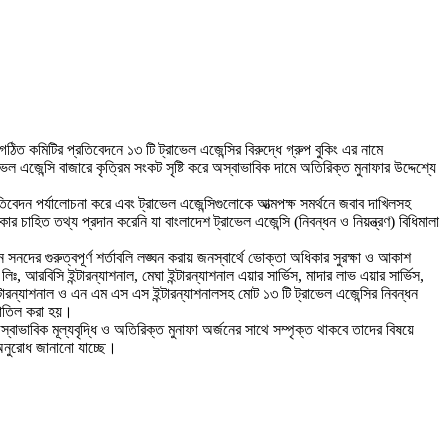
 গঠিত কমিটির প্রতিবেদনে ১৩ টি ট্রাভেল এজেন্সির বিরুদ্ধে গ্রুপ বুকিং এর নামে
ভেল এজেন্সি বাজারে কৃত্রিম সংকট সৃষ্টি করে অস্বাভাবিক দামে অতিরিক্ত মুনাফার উদ্দেশ্যে
্রতিবেদন পর্যালোচনা করে এবং ট্রাভেল এজেন্সিগুলোকে আত্মপক্ষ সমর্থনে জবাব দাখিলসহ
 চাহিত তথ্য প্রদান করেনি যা বাংলাদেশ ট্রাভেল এজেন্সি (নিবন্ধন ও নিয়ন্ত্রণ) বিধিমালা
সনদের গুরুত্বপূর্ণ শর্তাবলি লঙ্ঘন করায় জনস্বার্থে ভোক্তা অধিকার সুরক্ষা ও আকাশ
লিঃ, আরবিসি ইন্টারন্যাশনাল, মেঘা ইন্টারন্যাশনাল এয়ার সার্ভিস, মাদার লাভ এয়ার সার্ভিস,
ন্টারন্যাশনাল ও এন এম এস এস ইন্টারন্যাশনালসহ মোট ১৩ টি ট্রাভেল এজেন্সির নিবন্ধন
 বাতিল করা হয়।
অস্বাভাবিক মূল্যবৃদ্ধি ও অতিরিক্ত মুনাফা অর্জনের সাথে সম্পৃক্ত থাকবে তাদের বিষয়ে
 অনুরোধ জানানো যাচ্ছে।