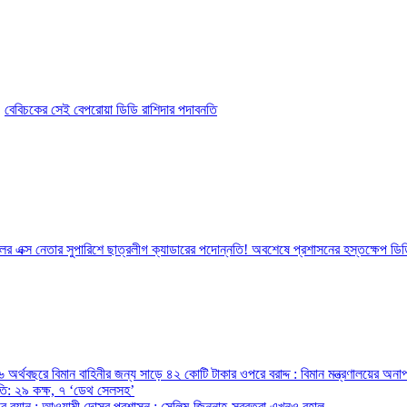
বেবিচকের সেই বেপরোয়া ডিডি রাশিদার পদাবনতি
দলের এক্স নেতার সুপারিশে ছাত্রলীগ ক্যাডারের পদোন্নতি! অবশেষে প্রশাসনের হস্তক্ষেপ ডিডি
অর্থবছরে বিমান বাহিনীর জন্য সাড়ে ৪২ কোটি টাকার ওপরে বরাদ্দ : বিমান মন্ত্রণালয়ের অনাপ
রপতি: ২৯ কক্ষ, ৭ ‘ডেথ সেলসহ’
ন্ত্রীর বয়ান : আওয়ামী দোসর প্রশাসন : সেলিম-জিন্নাহ-সুব্রতরা এখনও বহাল