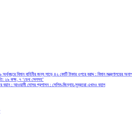
অর্থবছরে বিমান বাহিনীর জন্য সাড়ে ৪২ কোটি টাকার ওপরে বরাদ্দ : বিমান মন্ত্রণালয়ের অনাপ
রপতি: ২৯ কক্ষ, ৭ ‘ডেথ সেলসহ’
ন্ত্রীর বয়ান : আওয়ামী দোসর প্রশাসন : সেলিম-জিন্নাহ-সুব্রতরা এখনও বহাল
ো