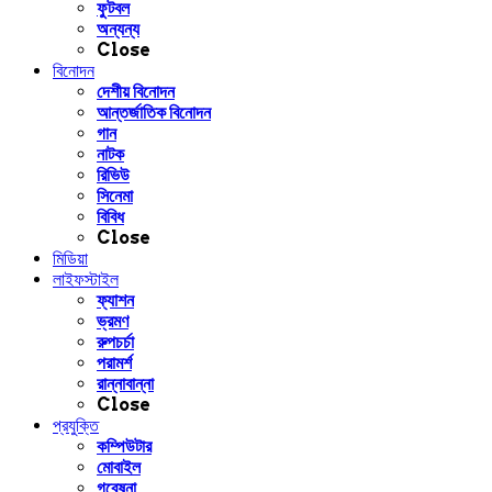
ফুটবল
অন্যন্য
Close
বিনোদন
দেশীয় বিনোদন
আন্তর্জাতিক বিনোদন
গান
নাটক
রিভিউ
সিনেমা
বিবিধ
Close
মিডিয়া
লাইফস্টাইল
ফ্যাশন
ভ্রমণ
রুপচর্চা
পরামর্শ
রান্নাবান্না
Close
প্রযুক্তি
কম্পিউটার
মোবাইল
গবেষনা