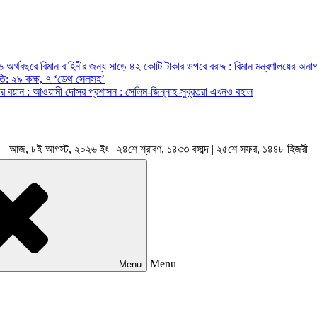
অর্থবছরে বিমান বাহিনীর জন্য সাড়ে ৪২ কোটি টাকার ওপরে বরাদ্দ : বিমান মন্ত্রণালয়ের অনাপ
রপতি: ২৯ কক্ষ, ৭ ‘ডেথ সেলসহ’
ন্ত্রীর বয়ান : আওয়ামী দোসর প্রশাসন : সেলিম-জিন্নাহ-সুব্রতরা এখনও বহাল
আজ, ৮ই আগস্ট, ২০২৬ ইং | ২৪শে শ্রাবণ, ১৪৩৩ বঙ্গাব্দ | ২৫শে সফর, ১৪৪৮ হিজরী
Menu
Menu