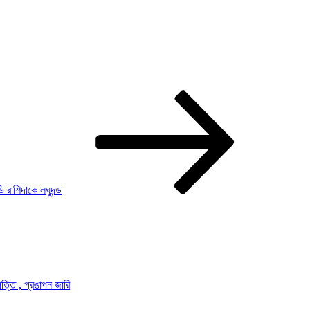
 রাশিদাকে লঘুদন্ড
ত্তি , প্রঙাপন জারি