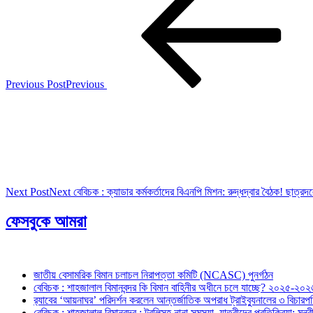
Previous Post
Previous
Next Post
Next
বেবিচক : ক্যাডার কর্মকর্তাদের বিএনপি মিশন: রুদ্ধদ্বার বৈঠক! ছাত্র
ফেসবুকে আমরা
জাতীয় বেসামরিক বিমান চলাচল নিরাপত্তা কমিটি (NCASC) পুনর্গঠন
বেবিচক : শাহজালাল বিমানবন্দর কি বিমান বাহিনীর অধীনে চলে যাচ্ছে? ২০২৫-২০২৬ 
র‍্যাবের ‘আয়নাঘর’ পরিদর্শন করলেন আন্তর্জাতিক অপরাধ ট্রাইব্যুনালের ৩ বিচা
বেবিচক : শাহজালাল বিমানবন্দর : ট্রলিসহ নানা সমস্যা, যাত্রীদের প্রতিক্রিয়া: ম