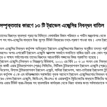
ে সম্পৃক্ততার কারণে ১৩ টি ট্রাভেল এজেন্সির নিবন্ধন বাতিল
তাদের বিরুদ্ধে ব্যবস্থা গ্রহণের নিমিত্ত বেসামরিক বিমান পরিবহন ও পর্যটন মন্ত্রণালয় থেকে
 সহ সাব-এজেন্টের মাধ্যমে উচ্চ মূল্যে টিকিট বিক্রয়ের তথ্য-প্রমাণ পাওয়া যায়। এসব ট্রা
েল এজেন্সির নিবন্ধন কর্তৃপক্ষ অভিযুক্ত ট্রাভেল এজেন্সিগুলোর বিরুদ্ধে অনুষ্ঠিত তদন্ত প
রলেও অপর এগারোটি ট্রাভেল এজেন্সি আত্মপক্ষ সমর্থনে শুনানিতে হাজির হয়নি এবং কোন প্রকার
 ও সাক্ষ্য পর্যালোচনায় তাদের বিরুদ্ধে আচরণবিধি লঙ্ঘনের বিষয় প্রমাণিত হয়েছে।
রাভেল এজেন্সি (নিবন্ধন ও নিয়ন্ত্রণ) বিধিমালা, ২০২২ এর বিধি ১০ ও ১৫ লংঘন এবং নিবন্ধন 
 কাজী এয়ার ইন্টারন্যাশনাল (প্রাঃ) লিমিটেড, সিটিকম ইন্টারন্যাশনাল ট্রাভেল এজেন্সি (প্রাঃ) 
এভিয়েশন, বিপ্লব ইন্টারন্যাশনাল ট্রাভেল এজেন্ট, সাদিয়া ট্রাভেলস, আত-তাইয়ারা ট্রাভেলস ই
্ধন কর্তৃপক্ষ এ কে এম মনিরুজ্জামান স্বাক্ষরিত পৃথক আদেশে ট্রাভেল এজেন্সিগুলোর নিবন্ধন
র পরেও যেসব ট্রাভেল এজেন্সি, জিডিএস, জিএসএ বা এয়ারলাইন্স সিন্ডিকেটের মাধ্যমে টিকিটের 
 এয়ার টিকিট ক্রয়-বিক্রয় সহ ব্যবসায়িক কার্যক্রম থেকে বিরত থাকার জন্য সর্বসাধারণকে