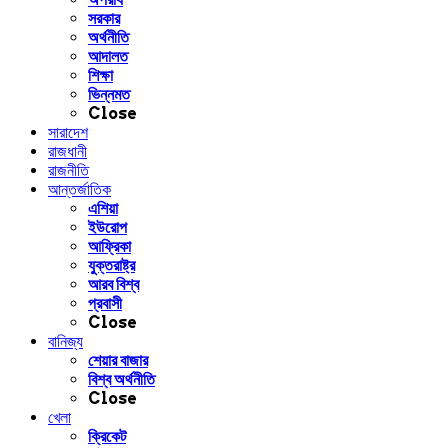
সরকার
অর্থনীতি
আদালত
শিক্ষা
ভিন্নমত
Close
সারাদেশ
রাজধানী
রাজনীতি
আন্তর্জাতিক
এশিয়া
ইউরোপ
আফ্রিকা
যুক্তরাষ্ট্র
আরব বিশ্ব
প্রবাসী
Close
বানিজ্য
শেয়ার বাজার
বিশ্ব অর্থনীতি
Close
খেলা
ক্রিকেট