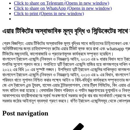
Click to share on Telegram (Opens in new window)
Click to share on WhatsApp (Opens in new window)
Click to print (Opens in new window)
এয়ার টিকিটের অস্বাভাবিক মূল্য বৃদ্ধি ও সিন্ডিকেটের সাথ
প্রেস বিজ্ঞপ্তি: এয়ার টিকিটের অস্বাভাবিক মূল্য বৃদ্ধির সাথে জড়িতদের চিহ্নিতকরণ এবং 
অনির্দিষ্টকালের জন্য চাহিদাসম্পন্ন রুটের এয়ার টিকিট ব্লক করে রাখা এবং whatsapp গ্রুপ
টিকিটের মজুতদারি, কালোবাজারি ও প্রতারণামূলক কার্যক্রমে সম্পৃক্ত হয়েছিল।
বাংলাদেশ ট্রাভেল এজেন্সি (নিবন্ধন ও নিয়ন্ত্রণ) আইন, ২০১৩ এর ৯ ধারার বিধান মতে ট্রাভ
শুনানির সুযোগ প্রদান করে। শুনানিতে দুটি ট্রাভেল এজেন্সি হাজির হয়ে কাগজপত্র দাখিল ক
২০২২ এর বিধি ১০ এর সুস্পষ্ট লঙ্ঘন। উপস্থিত দুটি ট্রাভেল এজেন্সির দাখিলকৃত কাগজপত্র
বাংলাদেশ ট্রাভেল এজেন্সি (নিবন্ধন ও নিয়ন্ত্রণ) আইন, ২০১৩ এর ৯ এর বিধান, বাংলাদেশ ট্
পরিবহন খাতে সুশাসন নিশ্চিত করার লক্ষ্যে আইন ও বিধি-বহির্ভূত কার্যক্রমে সম্পৃক্ততার জন্য
জে এস ট্রাভেল এন্ড ট্যুরস, হাসেম এয়ার ইন্টারন্যাশনাল, ফোর ট্রিপ লিমিটেড, কিং এয়ার 
সনদ বাতিল করা হয়েছে। বেসামরিক বিমান পরিবহন ও পর্যটন মন্ত্রণালয়ের যুগ্মসচিব ও নিবন
আকাশপথের যাত্রীসাধারণের স্বার্থ সংরক্ষণার্থে সরকার কর্তৃক বার বার সতর্কবার্তা প্রেরণে
সরকার কঠোর আইনানুগ ব্যবস্থা গ্রহণ করবে। বর্ণিত ট্রাভেল এজেন্সিসমূহ থেকে কোনপ্রকার
Post navigation