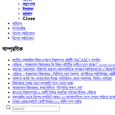
নতুন পণ্য
উদ্ভাবন
মহাকাশ
Close
সাহিত্য
সম্পাদকীয়
তদন্ত প্রতিবেদন
বিশেষ প্রতিবেদন
সাম্প্রতিক
জাতীয় বেসামরিক বিমান চলাচল নিরাপত্তা কমিটি (NCASC) পুনর্গঠন
বেবিচক : শাহজালাল বিমানবন্দর কি বিমান বাহিনীর অধীনে চলে যাচ্ছে? ২০২৫-২০২৬ 
র‍্যাবের ‘আয়নাঘর’ পরিদর্শন করলেন আন্তর্জাতিক অপরাধ ট্রাইব্যুনালের ৩ বিচা
বেবিচক : শাহজালাল বিমানবন্দর : ট্রলিসহ নানা সমস্যা, যাত্রীদের প্রতিক্রিয়া: ম
অফিসে বসেই মদ কেনার টাকা দিচ্ছে অতিরিক্ত জেলা প্রশাসক, ভিডিও ভাইরাল
বিমানবন্দর সেবায় নতুন সংস্কৃতি গড়ে তোলা হচ্ছে
শাহজালাল বিমানবন্দর: ক্যানোপিতে ‘উন্নতির লক্ষণ নেই’
রানওয়ে নিরাপত্তায় ৯ কোটি টাকায় আধুনিক সুইপার কিনছে বেবিচক
যুক্তরাষ্ট্র থেকে বিশেষ ফ্লাইটে আরও ২৩ বাংলাদেশিকে দেশে ফেরত পাঠানো হল
ঢাকার এয়ারফ্রেইটে কোটি টাকার ১০১ কার্টন পণ্য আটক