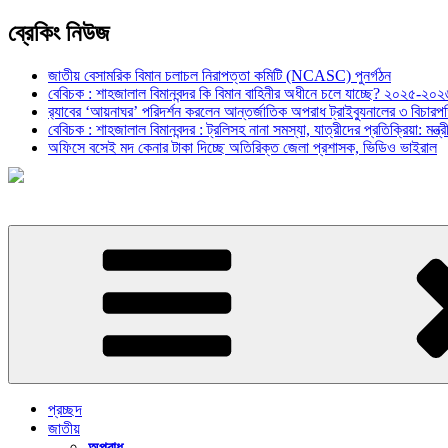
ব্রেকিং নিউজ
জাতীয় বেসামরিক বিমান চলাচল নিরাপত্তা কমিটি (NCASC) পুনর্গঠন
বেবিচক : শাহজালাল বিমানবন্দর কি বিমান বাহিনীর অধীনে চলে যাচ্ছে? ২০২৫-২০২৬ 
র‍্যাবের ‘আয়নাঘর’ পরিদর্শন করলেন আন্তর্জাতিক অপরাধ ট্রাইব্যুনালের ৩ বিচা
বেবিচক : শাহজালাল বিমানবন্দর : ট্রলিসহ নানা সমস্যা, যাত্রীদের প্রতিক্রিয়া: ম
অফিসে বসেই মদ কেনার টাকা দিচ্ছে অতিরিক্ত জেলা প্রশাসক, ভিডিও ভাইরাল
প্রচ্ছদ
জাতীয়
অপরাধ