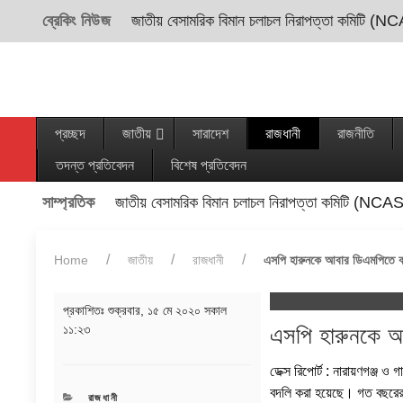
ব্রেকিং নিউজ
জাতীয় বেসামরিক বিমান চলাচল নিরাপত্তা কমিটি (NC
প্রচ্ছদ
জাতীয়
সারাদেশ
রাজধানী
রাজনীতি
তদন্ত প্রতিবেদন
বিশেষ প্রতিবেদন
সাম্প্রতিক
জাতীয় বেসামরিক বিমান চলাচল নিরাপত্তা কমিটি (NCAS
Home
জাতীয়
রাজধানী
এসপি হারুনকে আবার ডিএমপিতে 
প্রকাশিতঃ
শুক্রবার, ১৫ মে ২০২০ সকাল
১১:২৩
এসপি হারুনকে আ
ডেক্স রিপোর্ট : নারায়ণগঞ্জ 
বদলি করা হয়েছে। গত বছরের ৩
CATEGORIES
রাজধানী