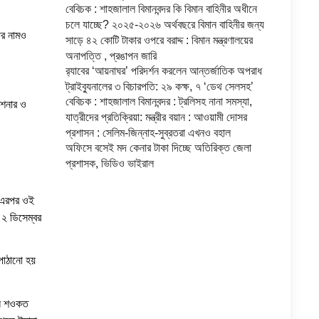
বেবিচক : শাহজালাল বিমানবন্দর কি বিমান বাহিনীর অধীনে
চলে যাচ্ছে? ২০২৫-২০২৬ অর্থবছরে বিমান বাহিনীর জন্য
ের নামও
সাড়ে ৪২ কোটি টাকার ওপরে বরাদ্দ : বিমান মন্ত্রণালয়ের
অনাপত্তি , প্রঙাপন জারি
র‍্যাবের ‘আয়নাঘর’ পরিদর্শন করলেন আন্তর্জাতিক অপরাধ
ট্রাইব্যুনালের ৩ বিচারপতি: ২৯ কক্ষ, ৭ ‘ডেথ সেলসহ’
বেবিচক : শাহজালাল বিমানবন্দর : ট্রলিসহ নানা সমস্যা,
িশনার ও
যাত্রীদের প্রতিক্রিয়া: মন্ত্রীর বয়ান : আওয়ামী দোসর
প্রশাসন : সেলিম-জিন্নাহ-সুব্রতরা এখনও বহাল
অফিসে বসেই মদ কেনার টাকা দিচ্ছে অতিরিক্ত জেলা
প্রশাসক, ভিডিও ভাইরাল
। এরপর ওই
২ ডিসেম্বর
পাঠানো হয়
যান শওকত