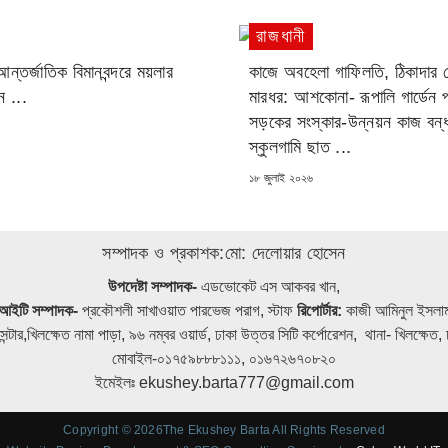
রাজধানী
ন্তর্জাতিক বিমানবন্দরে ময়লার
কাজে অবহেলা গাফিলতি, ঠিকাদা
ন ...
মারধর: আশকোনা- রূপালি গার্ডেন পর
সড়কের সংস্কার-উন্নয়ন কাজ বন্ধ
স্কুলগামি ছাত ...
POSTED
১৮ জুলাই ২০২৬
ON
সম্পাদক ও প্রকাশক:মো: দেলোয়ার হোসেন
উপদেষ্টা সম্পাদক-
এডভোকেট এস আকবর খান,
আইটি সম্পাদক-
প্রকৌশলী সাখাওয়াত পারভেজ পরাগ, স্টাফ
রিপোর্টার:
কাজী আমিনুল ইসলা
েন্টার,খিলক্ষেত নামা পাড়া, ৯৬ নম্বর ওয়ার্ড, ঢাকা উত্তর সিটি কর্পোরেশন, থানা- খিলক্ষে
মোবাইল-০১৭৫৯৮৮৮১১১, ০১৬৭২৬৭০৮২০
ইমেইলঃ ekushey.barta777@gmail.com
Copyright © 2026The Ekushey Barta All Rights Reserved