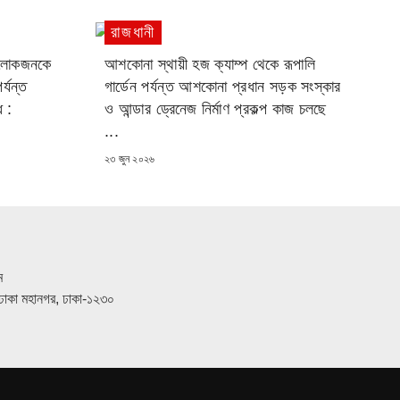
রাজধানী
র লোকজনকে
আশকোনা স্থায়ী হজ ক্যাম্প থেকে রূপালি
্যন্ত
গার্ডেন পর্যন্ত আশকোনা প্রধান সড়ক সংস্কার
 :
ও আন্ডার ড্রেনেজ নির্মাণ প্রকল্প কাজ চলছে
...
POSTED
২৩ জুন ২০২৬
ON
ম
ত, ঢাকা মহানগর, ঢাকা-১২৩০