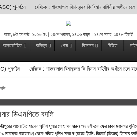
ASC) পুনর্গঠন
বেবিচক : শাহজালাল বিমানবন্দর কি বিমান বাহিনীর অধীনে চলে
আজ, ৮ই আগস্ট, ২০২৬ ইং | ২৪শে শ্রাবণ, ১৪৩৩ বঙ্গাব্দ | ২৪শে সফর, ১৪৪৮ হিজরী
আন্তর্জাতিক
বানিজ্য
খেলা
বিনোদন
মিডিয়া
লাই
C) পুনর্গঠন
বেবিচক : শাহজালাল বিমানবন্দর কি বিমান বাহিনীর অধীনে চলে যা
বদলি
বার ডিএমপিতে বদলি
ও গাজীপুরের আলোচিত সাবেক পুলিশ সুপার মোহাম্মদ হারুন অর রশীদকে ফের ঢাকা মহানগর পুলি
 নভেম্বর নারায়ণগঞ্জ থেকে সরিয়ে পুলিশ সদর দপ্তরের ট্রিনিং রিজার্ভ (টিআর) হিসেবে বদ