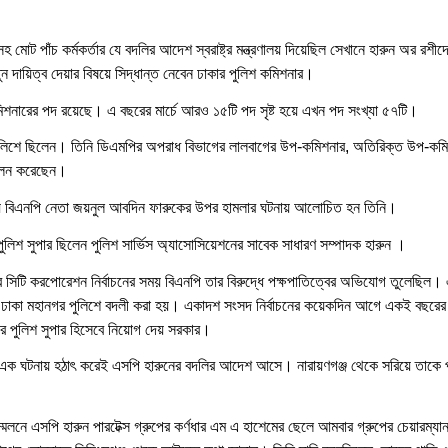
োট পাঁচ কর্মকর্তার যে বদলির আদেশ স্বরাষ্ট্র মন্ত্রণালয় দিয়েছিল সেখানে হারুন অর রশীদ
দায়িত্ব দেয়ার বিষয়ে সিদ্ধান্ত নেবেন ঢাকার পুলিশ কমিশনার।
নারের পদ রয়েছে। এ বছরের মার্চে আরও ১৫টি পদ সৃষ্ট হয়ে এখন পদ সংখ্যা ৫৭টি।
ুলিশে ছিলেন। তিনি ডিএমপির অপরাধ বিভাগের লালবাগের উপ-কমিশনার, অতিরিক্ত উপ-কম
পালন করেছেন।
য় বিএনপি নেতা জয়নুল আবদিন ফারুকের উপর হামলার ঘটনায় আলোচিত হন তিনি।
লিশ সুপার ছিলেন পুলিশ সার্ভিস অ্যাসোসিয়েশনের সাবেক সাধারণ সম্পাদক হারুন ।
 সিটি করপোরেশন নির্বাচনের সময় বিএনপি তার বিরুদ্ধে পক্ষপাতিত্বের অভিযোগ তুলেছিল
ে ঢাকা মহানগর পুলিশে বদলী করা হয়। একাদশ সংসদ নির্বাচনের কয়েকদিন আগে একই বছরের 
ের পুলিশ সুপার হিসেবে নিয়োগ দেয় সরকার।
 এক ঘটনায় হঠাৎ করেই এসপি হারুনের বদলির আদেশ আসে। নারায়ণগঞ্জ থেকে সরিয়ে তাকে 
েলনে এসপি হারুন পারটেক্স গ্রুপের কর্ণধার এম এ হাশেমের ছেলে আমবার গ্রুপের চেয়ারম্