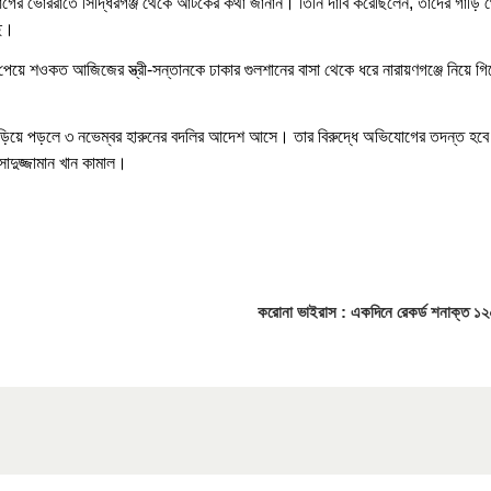
আগের ভোররাতে সিদ্ধিরগঞ্জ থেকে আটকের কথা জানান। তিনি দাবি করেছিলেন, তাদের গাড়ি থ
ছে।
েয়ে শওকত আজিজের স্ত্রী-সন্তানকে ঢাকার গুলশানের বাসা থেকে ধরে নারায়ণগঞ্জে নিয়ে গ
ছড়িয়ে পড়লে ৩ নভেম্বর হারুনের বদলির আদেশ আসে। তার বিরুদ্ধে অভিযোগের তদন্ত হব
 আসাদুজ্জামান খান কামাল।
করোনা ভাইরাস : একদিনে রেকর্ড শনাক্ত ১২০