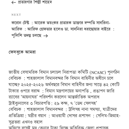
Post
w
w
w
i
e
i
i
প্রতারণার শিল্পী শাহেদ
n
n
)
w
i
w
n
w
n
n
n
n
i
n
i
d
w
d
d
e
e
n
d
n
o
i
o
o
w
w
Next
NEXT
d
o
d
w
n
w
w
w
w
o
w
o
)
d
)
)
Post
i
i
করোন টেস্ট : আরেক ভয়ংকর প্রতারক ডাক্তার দম্পতি সাবরিনা-
w
)
w
o
n
n
)
)
w
আরিফ : আরিফ গ্রেফতার হলেও ডা. সাবনিরা ধরাছোয়ার বাইরে :
d
d
)
o
o
পুলিশি তদন্ত চলছে
w
w
)
)
ফেসবুকে আমরা
জাতীয় বেসামরিক বিমান চলাচল নিরাপত্তা কমিটি (NCASC) পুনর্গঠন
বেবিচক : শাহজালাল বিমানবন্দর কি বিমান বাহিনীর অধীনে চলে
যাচ্ছে? ২০২৫-২০২৬ অর্থবছরে বিমান বাহিনীর জন্য সাড়ে ৪২ কোটি
টাকার ওপরে বরাদ্দ : বিমান মন্ত্রণালয়ের অনাপত্তি , প্রঙাপন জারি
র‍্যাবের ‘আয়নাঘর’ পরিদর্শন করলেন আন্তর্জাতিক অপরাধ
ট্রাইব্যুনালের ৩ বিচারপতি: ২৯ কক্ষ, ৭ ‘ডেথ সেলসহ’
বেবিচক : শাহজালাল বিমানবন্দর : ট্রলিসহ নানা সমস্যা, যাত্রীদের
প্রতিক্রিয়া: মন্ত্রীর বয়ান : আওয়ামী দোসর প্রশাসন : সেলিম-জিন্নাহ-
সুব্রতরা এখনও বহাল
অফিসে বসেই মদ কেনার টাকা দিচ্ছে অতিরিক্ত জেলা প্রশাসক,