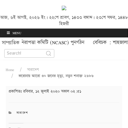
আজ, ৬ই আগস্ট, ২০২৬ ইং | ২২শে শ্রাবণ, ১৪৩৩ বঙ্গাব্দ | ২৩শে সফর, ১৪৪৮
হিজরী
MENU
ন চলাচল নিরাপত্তা কমিটি (NCASC) পুনর্গঠন
বেবিচক : শাহজালাল 
সাম্প্রতিক
Home
সারাদেশ
করোনায় আরো ৩০ জনের মৃত্যু, নতুন শনাক্ত ২৬৮৬
প্রকাশিতঃ
রবিবার, ১২ জুলাই ২০২০ সকাল ০২:৫১
CATEGORIES
সারাদেশ