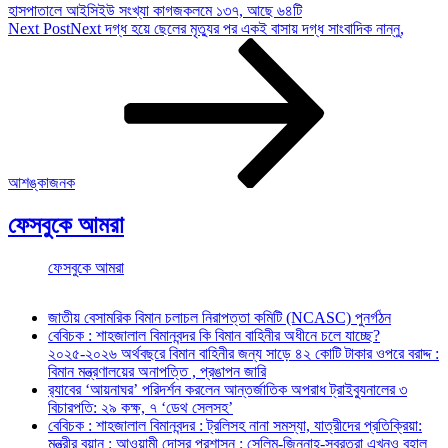
হাসপাতালে আইসিইউ সংখ্যা কাগজকলমে ১৩৭, আছে ৬৪টি
Next Post
Next
দগ্ধ হয়ে ছেলের মৃত্যুর পর একই বাসায় দগ্ধ সাংবাদিক নান্নু,
আশঙ্কাজনক
ফেসবুকে আমরা
ফেসবুকে আমরা
জাতীয় বেসামরিক বিমান চলাচল নিরাপত্তা কমিটি (NCASC) পুনর্গঠন
বেবিচক : শাহজালাল বিমানবন্দর কি বিমান বাহিনীর অধীনে চলে যাচ্ছে?
২০২৫-২০২৬ অর্থবছরে বিমান বাহিনীর জন্য সাড়ে ৪২ কোটি টাকার ওপরে বরাদ্দ :
বিমান মন্ত্রণালয়ের অনাপত্তি , প্রঙাপন জারি
র‍্যাবের ‘আয়নাঘর’ পরিদর্শন করলেন আন্তর্জাতিক অপরাধ ট্রাইব্যুনালের ৩
বিচারপতি: ২৯ কক্ষ, ৭ ‘ডেথ সেলসহ’
বেবিচক : শাহজালাল বিমানবন্দর : ট্রলিসহ নানা সমস্যা, যাত্রীদের প্রতিক্রিয়া:
মন্ত্রীর বয়ান : আওয়ামী দোসর প্রশাসন : সেলিম-জিন্নাহ-সুব্রতরা এখনও বহাল