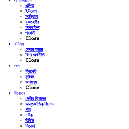
আন্তর্জাতিক
এশিয়া
ইউরোপ
আফ্রিকা
যুক্তরাষ্ট্র
আরব বিশ্ব
প্রবাসী
Close
বানিজ্য
শেয়ার বাজার
বিশ্ব অর্থনীতি
Close
খেলা
ক্রিকেট
ফুটবল
অন্যন্য
Close
বিনোদন
দেশীয় বিনোদন
আন্তর্জাতিক বিনোদন
গান
নাটক
রিভিউ
সিনেমা