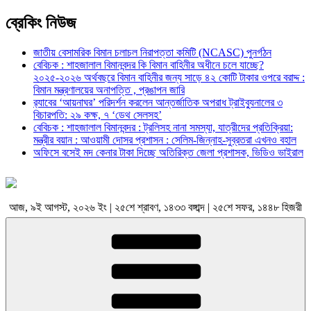
ব্রেকিং নিউজ
জাতীয় বেসামরিক বিমান চলাচল নিরাপত্তা কমিটি (NCASC) পুনর্গঠন
বেবিচক : শাহজালাল বিমানবন্দর কি বিমান বাহিনীর অধীনে চলে যাচ্ছে?
২০২৫-২০২৬ অর্থবছরে বিমান বাহিনীর জন্য সাড়ে ৪২ কোটি টাকার ওপরে বরাদ্দ :
বিমান মন্ত্রণালয়ের অনাপত্তি , প্রঙাপন জারি
র‍্যাবের ‘আয়নাঘর’ পরিদর্শন করলেন আন্তর্জাতিক অপরাধ ট্রাইব্যুনালের ৩
বিচারপতি: ২৯ কক্ষ, ৭ ‘ডেথ সেলসহ’
বেবিচক : শাহজালাল বিমানবন্দর : ট্রলিসহ নানা সমস্যা, যাত্রীদের প্রতিক্রিয়া:
মন্ত্রীর বয়ান : আওয়ামী দোসর প্রশাসন : সেলিম-জিন্নাহ-সুব্রতরা এখনও বহাল
অফিসে বসেই মদ কেনার টাকা দিচ্ছে অতিরিক্ত জেলা প্রশাসক, ভিডিও ভাইরাল
আজ, ৯ই আগস্ট, ২০২৬ ইং | ২৫শে শ্রাবণ, ১৪৩৩ বঙ্গাব্দ | ২৫শে সফর, ১৪৪৮ হিজরী