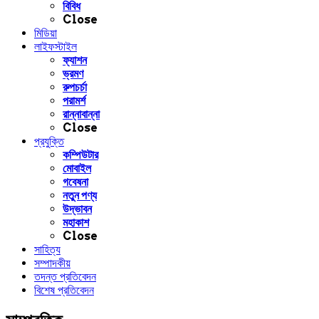
বিবিধ
Close
মিডিয়া
লাইফস্টাইল
ফ্যাশন
ভ্রমণ
রুপচর্চা
পরামর্শ
রান্নাবান্না
Close
প্রযুক্তি
কম্পিউটার
মোবাইল
গবেষনা
নতুন পণ্য
উদ্ভাবন
মহাকাশ
Close
সাহিত্য
সম্পাদকীয়
তদন্ত প্রতিবেদন
বিশেষ প্রতিবেদন