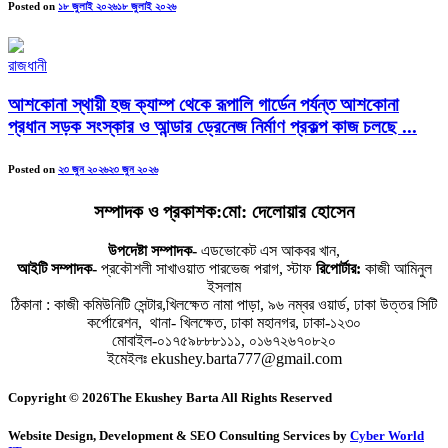
Posted on
১৮ জুলাই ২০২৬
১৮ জুলাই ২০২৬
রাজধানী
আশকোনা স্থায়ী হজ ক্যাম্প থেকে রূপালি গার্ডেন পর্যন্ত আশকোনা
প্রধান সড়ক সংস্কার ও আন্ডার ড্রেনেজ নির্মাণ প্রকল্প কাজ চলছে ...
Posted on
২৩ জুন ২০২৬
২৩ জুন ২০২৬
সম্পাদক ও প্রকাশক:মো: দেলোয়ার হোসেন
উপদেষ্টা সম্পাদক-
এডভোকেট এস আকবর খান,
আইটি সম্পাদক-
প্রকৌশলী সাখাওয়াত পারভেজ পরাগ, স্টাফ
রিপোর্টার:
কাজী আমিনুল
ইসলাম
ঠিকানা : কাজী কমিউনিটি সেন্টার,খিলক্ষেত নামা পাড়া, ৯৬ নম্বর ওয়ার্ড, ঢাকা উত্তর সিটি
কর্পোরেশন, থানা- খিলক্ষেত, ঢাকা মহানগর, ঢাকা-১২৩০
মোবাইল-০১৭৫৯৮৮৮১১১, ০১৬৭২৬৭০৮২০
ইমেইলঃ ekushey.barta777@gmail.com
Copyright © 2026The Ekushey Barta All Rights Reserved
Website Design, Development & SEO Consulting Services by
Cyber World