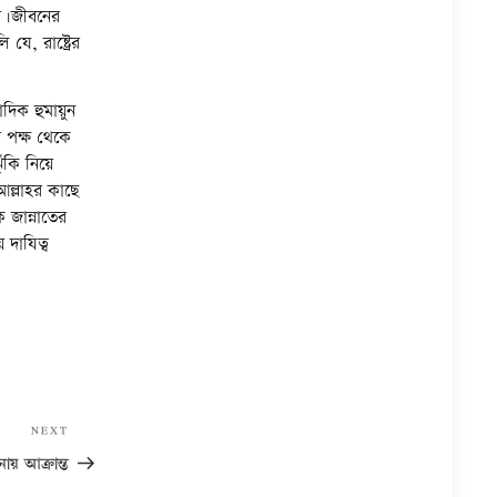
বে।জীবনের
ে, রাষ্ট্রের
দিক হুমায়ুন
 পক্ষ থেকে
ঁকি নিয়ে
ল্লাহর কাছে
 জান্নাতের
 দাযিত্ব
Next
NEXT
Post
ায় আক্রান্ত