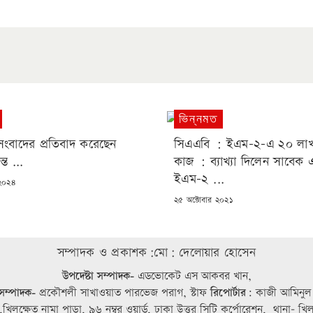
ভিন্নমত
সংবাদের প্রতিবাদ করেছেন
সিএএবি : ইএম-২-এ ২০ লাখ
্ত ...
কাজ : ব্যাখ্যা দিলেন সাবেক 
ইএম-২ ...
 ২০২৪
POSTED
২৫ অক্টোবার ২০২১
ON
সম্পাদক ও প্রকাশক:মো: দেলোয়ার হোসেন
উপদেষ্টা সম্পাদক-
এডভোকেট এস আকবর খান,
ম্পাদক-
প্রকৌশলী সাখাওয়াত পারভেজ পরাগ, স্টাফ
রিপোর্টার:
কাজী আমিনুল
,খিলক্ষেত নামা পাড়া, ৯৬ নম্বর ওয়ার্ড, ঢাকা উত্তর সিটি কর্পোরেশন, থানা- খ