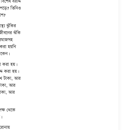
বিশেষ বরাদ্দ
ে পড়ে? তিনিও
াশ?
থ্য ঝুঁকির
 জীবনের ঝঁকি
 সমাজসহ
 করা হয়নি
থাকেন।
ণা করা হয়।
দ্দ করা হয়।
লাখ টাকা, আর
 টাকা, আর
টাকা, আর
পক্ষ থেকে
ন।
করোনায়