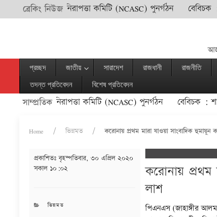
ক বিমান চলাচল নিরাপত্তা কমিটি (NCASC) পুনর্গঠন
বেবিচক : শাহ
ব্রেকিং নিউজ
আজ
প্রচ্ছদ
জাতীয়
সারাদেশ
রাজধানী
রাজনীতি
তদন্ত প্রতিবেদন
বিশেষ প্রতিবেদন
িমান চলাচল নিরাপত্তা কমিটি (NCASC) পুনর্গঠন
বেবিচক : শাহজাল
সাম্প্রতিক
Home
ভিন্নমত
করোনায় প্রথম মারা যাওয়া সাংবাদিক হুমায়ুন 
প্রকাশিতঃ
বৃহস্পতিবার, ৩০ এপ্রিল ২০২০
করোনায় প্রথম 
সকাল ১০:০২
লাশ
CATEGORIES
ভিন্নমত
পিএনএস (জাহাঙ্গীর আলম 