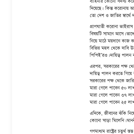
i
i
n
n
d
বাহিনীর কোনো সদস্য করোন
n
e
n
w
n
n
n
s
s
o
e
w
e
w
n
দিয়েছে। কিন্তু করোনায় আ
n
n
i
i
w
w
w
w
i
e
e
e
n
n
)
w
i
w
n
w
তো দেশ ও জাতির স্বার্থে
w
w
n
n
i
n
i
d
w
w
w
e
e
n
d
n
o
i
i
i
w
w
d
o
d
w
n
প্রাণঘাতী করোনা ভাইরাস যখ
n
n
w
w
o
w
o
)
d
d
d
i
i
w
)
w
o
বিষয়টি সামনে আসে।তাদের 
o
o
n
n
)
)
w
w
w
d
d
নিয়ে মাঠে ময়দানে কাজ ক
)
)
)
o
o
w
w
বিভিন্ন মহল থেকে দাবি উঠ
)
)
পিপিই’রও।দায়িত্ব পালন 
এরপর, সরকারের পক্ষ থেক
দায়িত্ব পালন করতে গিয়ে ক
সরকারের পক্ষ থেকে জারি ক
মারা গেলে পাবেন ৫০ লাখ 
মারা গেলে পাবেন ৩৭ লাখ
মারা গেলে পাবেন ২৫ লা
এদিকে, জীবনের ঝঁকি নিয়
কোনো সাড়া মিলেনি।মাননীয় 
গণমাধ্যম রাষ্ট্রের চতুর্থ