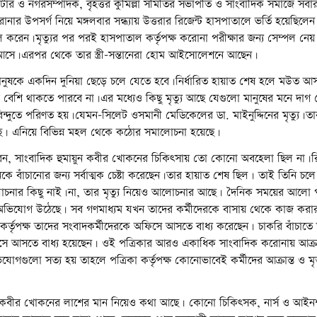
টার ও নগরসম্পাদক, বৃহত্তর কুমিল্লা সমিতির সভাপতি ও সাংবাদিক সমাজে সবার 
ার উপসর্গ নিয়ে মঙ্গলবার সন্ধ্যায় উত্তরার রিজেন্ট হাসপাতালে ভর্তি হয়েছিলে
ল করেন।মৃত্যুর পর পরই হাসপাতাল কর্তৃপক্ষ করোনা পরীক্ষার জন্য সেম্পল নেয়
আসে।এরপর থেকে তার স্ত্রী-সন্তানেরা হোম আইসোলেশনে আছেন।
মানুষকে একদিন দুনিয়া ছেড়ে চলে যেতে হবে।নির্ধারিত হায়াত শেষ হলে মউত আ
েশি থাকতে পারবে না।এর মধ্যেও কিছু মৃত্যু আছে যেগুলো মানুষের মনে দাগ
বিন্দুতে পরিণত হয়।যেমন-সিলেট ওসমানী মেডিকেলের ডা. মাইনুদ্দিনের মৃত্যু।ত
। এনিয়ে বিভিন্ন মহল থেকে কঠোর সমালোচনা হয়েছে।
, সাংবাদিক হুমায়ুন কবীর খোকনের চিকিৎসায় তো কোনো অবহেলা ছিল না।রি
কে বাঁচানোর জন্য সর্বাত্মক চেষ্টা করেছেন।তার হায়াত শেষ ছিল। তাই তিনি চল
নার কিছু নাই।না, তার মৃত্যু নিয়েও আলোচনার আছে। দৈনিক সময়ের আলো পত
রুতর অভিযোগ উঠেছে। সব গণমাধ্যম যখন তাদের কর্মীদেরকে বাসায় থেকে কাজ করা
কর্তৃপক্ষ তাদের সংবাদকর্মীদেরকে অফিসে আসতে বাধ্য করেছেন। চাকরি বাঁচাতে 
সে আসতে বাধ্য হয়েছেন। ওই পত্রিকার আরও একাধিক সাংবাদিক করোনায় আক্রান
যোগগুলো সত্য হয় তাহলে পত্রিকা কর্তৃপক্ষ কোনোভাবেই কর্মীদের আক্রান্ত ও মৃত
ন কবীর খোকনের লাশের মান নিয়েও কথা আছে। কোনো চিকিৎসক, নার্স ও আইনশ