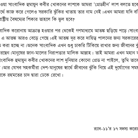
া যাওয়া সাংবাদিক হুমায়ুন কবীর খোকনের লাশকে আমরা ‘গ্রেডহীন’ লাশ বলতে হ
্বার্থে কাজ করে গেলেও সরকারি ঝুঁকির খাতায় তার নাম নেই।এখন আমরা যদি বলি য
 রাষ্ট্রীয় বৈষম্যের শিকার তাহলে কি ভুল হবে?
াদিক করোনায় আক্রান্ত হওয়ার পর থেকেই গণমাধ্যমে আতঙ্ক ছড়িয়ে পড়ে।সাংবা
 এ আতঙ্ক আরও বেড়ে গেছে।এই আতঙ্ক দূর করে দায়িত্ব পালনের জন্য সরকারের
রা হচ্ছে না।অনেক সাংবাদিক এখন শুধু চাকরি টিকিয়ে রাখার জন্য জীবনের ঝু
 করছেন।মানুষের জান-মালের নিরাপত্তার মালিক আল্লাহ। তাই আমরা এখন মহান আ
! সাংবাদিক হুমায়ুন কবীর খোকনের লাশ দুনিয়ার কোনো গ্রেড না পাইলে, তুমি তাকে
ন।আর যেসব সহকর্মীরা দেশ-মানুষের স্বার্থে জীবনের ঝুঁকি নিয়ে এই দুর্যোগের সময়
কে রহমতের চাদ দ্বারা ঢেকে রেখো।
র‌্যাব-১১’র ১৭ সদস্য করোন