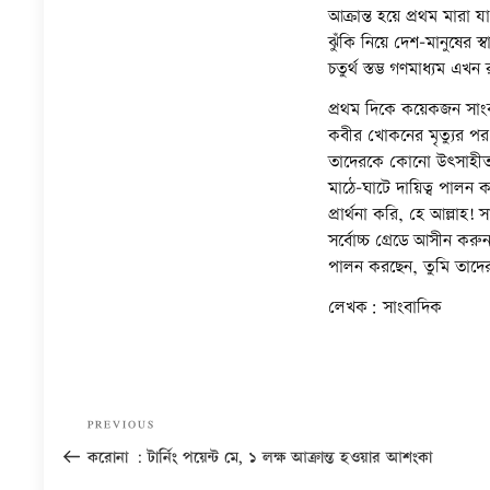
আক্রান্ত হয়ে প্রথম মার
ঝুঁকি নিয়ে দেশ-মানুষের স
চতুর্থ স্তম্ভ গণমাধ্যম এখন
প্রথম দিকে কয়েকজন সাংব
কবীর খোকনের মৃত্যুর পর
তাদেরকে কোনো উৎসাহীত ক
মাঠে-ঘাটে দায়িত্ব পালন
প্রার্থনা করি, হে আল্লাহ
সর্বোচ্চ গ্রেডে আসীন করু
পালন করছেন, তুমি তাদের
লেখক: সাংবাদিক
Post
Previous
PREVIOUS
navigation
Post
করোনা : টার্নিং পয়েন্ট মে, ১ লক্ষ আক্রান্ত হওয়ার আশংকা