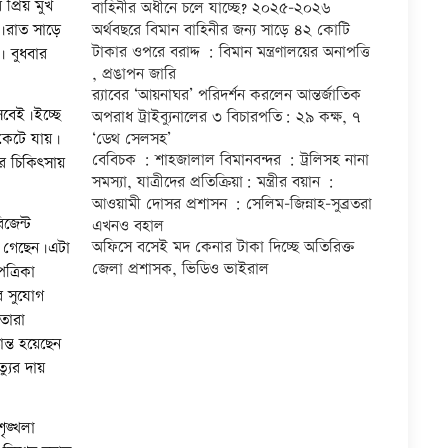
প্রিয় মুখ
বাহিনীর অধীনে চলে যাচ্ছে? ২০২৫-২০২৬
ন।রাত সাড়ে
অর্থবছরে বিমান বাহিনীর জন্য সাড়ে ৪২ কোটি
টাকার ওপরে বরাদ্দ : বিমান মন্ত্রণালয়ের অনাপত্তি
। বুধবার
, প্রঙাপন জারি
র‍্যাবের ‘আয়নাঘর’ পরিদর্শন করলেন আন্তর্জাতিক
সবেই।ইচ্ছে
অপরাধ ট্রাইব্যুনালের ৩ বিচারপতি: ২৯ কক্ষ, ৭
 কেটে যায়।
‘ডেথ সেলসহ’
বেবিচক : শাহজালাল বিমানবন্দর : ট্রলিসহ নানা
ার চিকিৎসায়
সমস্যা, যাত্রীদের প্রতিক্রিয়া: মন্ত্রীর বয়ান :
আওয়ামী দোসর প্রশাসন : সেলিম-জিন্নাহ-সুব্রতরা
জেন্ট
এখনও বহাল
অফিসে বসেই মদ কেনার টাকা দিচ্ছে অতিরিক্ত
ে গেছেন।এটা
জেলা প্রশাসক, ভিডিও ভাইরাল
্রিকা
র সুযোগ
তারা
্ত হয়েছেন
্যুর দায়
ৃঙ্খলা