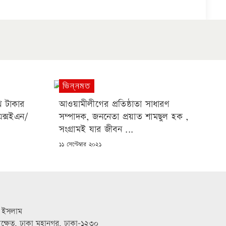
ভিন্নমত
 টাকার
আওয়ামীলীগের প্রতিষ্ঠাতা সাধারণ
এক্সইএন/
সম্পাদক, জননেতা প্রয়াত শামছুল হক ,
সংগ্রামই যার জীবন ...
POSTED
১১ সেপ্টেম্বার ২০২১
ON
 ইসলাম
িলক্ষেত, ঢাকা মহানগর, ঢাকা-১২৩০