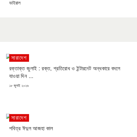
ভাইরাল
সারাদেশ
রক্তাক্ত জুলাই : রক্ত, প্রতিরোধ ও ইন্টারনেট অন্ধকারে বদলে
যাওয়া দিন ...
POSTED
১৮ জুলাই ২০২৬
ON
সারাদেশ
পবিত্র ঈদুল আজহা কাল