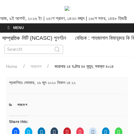
আজ, ৯ই আগস্ট, ২০২৬ ইং | ২৫শে শ্রাবণ, ১৪৩৩ বঙ্গাব্দ | ২৬শে সফর, ১৪৪৮ হিজরী
MENU
 নিরাপত্তা কমিটি (NCASC) পুনর্গঠন
বেবিচক : শাহজালাল বিমানবন্দর কি বি
সাম্প্রতিক
Home
সারাদেশ
করোনায় ২৪ ঘণ্টায় ৪৫ মৃত্যু, শনাক্ত ৪০১৪
প্রকাশিতঃ
সোমবার, ২৯ জুন ২০২০ বিকাল ১৪:২২
CATEGORIES
সারাদেশ
Share this:
C
C
C
C
C
C
C
C
C