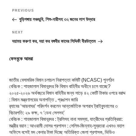
Post
Previous
PREVIOUS
navigation
Post
বুড়িগঙ্গায় লঞ্চডুবি, শিশু-নারীসহ ৩২ জনের লাশ উদ্ধার
Next
NEXT
Post
দয়াময় করুণা কর, দয়া কর বঙ্গবীর কাদের সিদ্দিকী বীরউত্তম
ফেসবুকে আমরা
জাতীয় বেসামরিক বিমান চলাচল নিরাপত্তা কমিটি (NCASC) পুনর্গঠন
বেবিচক : শাহজালাল বিমানবন্দর কি বিমান বাহিনীর অধীনে চলে যাচ্ছে?
২০২৫-২০২৬ অর্থবছরে বিমান বাহিনীর জন্য সাড়ে ৪২ কোটি টাকার ওপরে বরাদ্দ
: বিমান মন্ত্রণালয়ের অনাপত্তি , প্রঙাপন জারি
র‍্যাবের ‘আয়নাঘর’ পরিদর্শন করলেন আন্তর্জাতিক অপরাধ ট্রাইব্যুনালের ৩
বিচারপতি: ২৯ কক্ষ, ৭ ‘ডেথ সেলসহ’
বেবিচক : শাহজালাল বিমানবন্দর : ট্রলিসহ নানা সমস্যা, যাত্রীদের প্রতিক্রিয়া:
মন্ত্রীর বয়ান : আওয়ামী দোসর প্রশাসন : সেলিম-জিন্নাহ-সুব্রতরা এখনও বহাল
অফিসে বসেই মদ কেনার টাকা দিচ্ছে অতিরিক্ত জেলা প্রশাসক, ভিডিও