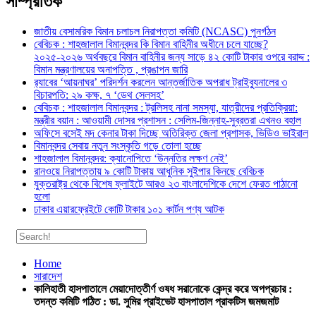
সাম্প্রতিক
জাতীয় বেসামরিক বিমান চলাচল নিরাপত্তা কমিটি (NCASC) পুনর্গঠন
বেবিচক : শাহজালাল বিমানবন্দর কি বিমান বাহিনীর অধীনে চলে যাচ্ছে?
২০২৫-২০২৬ অর্থবছরে বিমান বাহিনীর জন্য সাড়ে ৪২ কোটি টাকার ওপরে বরাদ্দ :
বিমান মন্ত্রণালয়ের অনাপত্তি , প্রঙাপন জারি
র‍্যাবের ‘আয়নাঘর’ পরিদর্শন করলেন আন্তর্জাতিক অপরাধ ট্রাইব্যুনালের ৩
বিচারপতি: ২৯ কক্ষ, ৭ ‘ডেথ সেলসহ’
বেবিচক : শাহজালাল বিমানবন্দর : ট্রলিসহ নানা সমস্যা, যাত্রীদের প্রতিক্রিয়া:
মন্ত্রীর বয়ান : আওয়ামী দোসর প্রশাসন : সেলিম-জিন্নাহ-সুব্রতরা এখনও বহাল
অফিসে বসেই মদ কেনার টাকা দিচ্ছে অতিরিক্ত জেলা প্রশাসক, ভিডিও ভাইরাল
বিমানবন্দর সেবায় নতুন সংস্কৃতি গড়ে তোলা হচ্ছে
শাহজালাল বিমানবন্দর: ক্যানোপিতে ‘উন্নতির লক্ষণ নেই’
রানওয়ে নিরাপত্তায় ৯ কোটি টাকায় আধুনিক সুইপার কিনছে বেবিচক
যুক্তরাষ্ট্র থেকে বিশেষ ফ্লাইটে আরও ২৩ বাংলাদেশিকে দেশে ফেরত পাঠানো
হলো
ঢাকার এয়ারফ্রেইটে কোটি টাকার ১০১ কার্টন পণ্য আটক
Home
সারাদেশ
কালিহাতী হাসপাতালে মেয়াদোত্তীর্ণ ওষধ সরানোকে কেন্দ্র করে অপপ্রচার :
তদন্ত কমিটি গঠিত : ডা. সুমির প্রাইভেট হাসপাতাল প্রাকটিস জমজমাট