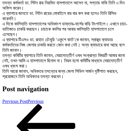
তদন্ত কর্মকর্তা ডা. লিটন রায় নিয়মিত হাসপাতালে আসেন না, সপ্তায় নাকি তিনি ৩ দিন
অফিস করেন।
এ ব্যাপারে জানতে ডা. লিটন রায়ের মোবাইলে বার বার কল করা হলেও তিনি রিসিভ
করেননি।
এ দিকে কালিহাতি হাসপাতালের অধিকাংশ ডাক্তার-নার্সের বাড়ি টাংগাইলে। এখানে চাচা-
ভাতিজাও চাকরি করছেন। চাচাকে বদলির পর আবার কালিহাতি হাসপাতালে চলে
এসেছেন।
এ ব্যাপারে টিএসও ডা. রাহাত চৌধুরি ‘একুশে বার্তা’কে জানান, স্বাস্থ্য ক্যাডার
কর্মকর্তাদের নিজ জেলায় চাকরি করতে কোন বাধা নেই। অন্য ক্যাডারে বাধা আছে বলে
তিনি জানান।
তদন্ত কমিটির ব্যাপারে তিনি জানান, মেয়াদোত্তীর্ণ ওষধ সংক্রান্ত বিষয়টি আমার জানা
নেই, তখন আমি এ হাসপাতালে ছিলাম না। নিয়ম হলো কমিটির মাধ্যমে মেয়াদোত্তীর্ণ
ওষধ ধ্বংস করা।
তিনি আরো জানান, অধিকতর তদন্তের জন্য জেলা সিভিল সার্জন দৃষ্টিপাত করছেন,
প্রয়োজনে তিনি অধিকতর তদন্ত করবেন।
Post navigation
Previous Post
Previous