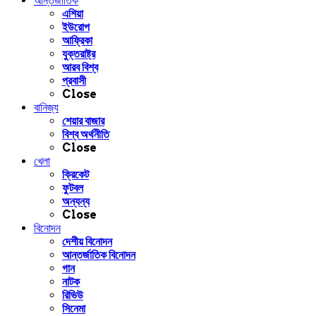
আন্তর্জাতিক
এশিয়া
ইউরোপ
আফ্রিকা
যুক্তরাষ্ট্র
আরব বিশ্ব
প্রবাসী
Close
বানিজ্য
শেয়ার বাজার
বিশ্ব অর্থনীতি
Close
খেলা
ক্রিকেট
ফুটবল
অন্যন্য
Close
বিনোদন
দেশীয় বিনোদন
আন্তর্জাতিক বিনোদন
গান
নাটক
রিভিউ
সিনেমা