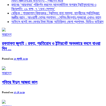
বিমান মন্ত্রণালয়ের অনাপত্তি , প্রঙাপন জারি
র‍্যাবের ‘আয়নাঘর’ পরিদর্শন করলেন আন্তর্জাতিক অপরাধ ট্রাইব্যুনালের ৩
বিচারপতি: ২৯ কক্ষ, ৭ ‘ডেথ সেলসহ’
বেবিচক : শাহজালাল বিমানবন্দর : ট্রলিসহ নানা সমস্যা, যাত্রীদের প্রতিক্রিয়া:
মন্ত্রীর বয়ান : আওয়ামী দোসর প্রশাসন : সেলিম-জিন্নাহ-সুব্রতরা এখনও বহাল
অফিসে বসেই মদ কেনার টাকা দিচ্ছে অতিরিক্ত জেলা প্রশাসক, ভিডিও ভাইরাল
সারাদেশ
রক্তাক্ত জুলাই : রক্ত, প্রতিরোধ ও ইন্টারনেট অন্ধকারে বদলে যাওয়া
দিন ...
Posted on
১৮ জুলাই ২০২৬
সারাদেশ
পবিত্র ঈদুল আজহা কাল
Posted on
২৭ মে ২০২৬