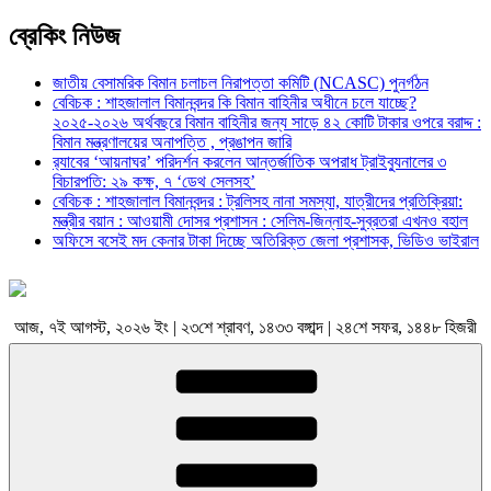
ব্রেকিং নিউজ
জাতীয় বেসামরিক বিমান চলাচল নিরাপত্তা কমিটি (NCASC) পুনর্গঠন
বেবিচক : শাহজালাল বিমানবন্দর কি বিমান বাহিনীর অধীনে চলে যাচ্ছে?
২০২৫-২০২৬ অর্থবছরে বিমান বাহিনীর জন্য সাড়ে ৪২ কোটি টাকার ওপরে বরাদ্দ :
বিমান মন্ত্রণালয়ের অনাপত্তি , প্রঙাপন জারি
র‍্যাবের ‘আয়নাঘর’ পরিদর্শন করলেন আন্তর্জাতিক অপরাধ ট্রাইব্যুনালের ৩
বিচারপতি: ২৯ কক্ষ, ৭ ‘ডেথ সেলসহ’
বেবিচক : শাহজালাল বিমানবন্দর : ট্রলিসহ নানা সমস্যা, যাত্রীদের প্রতিক্রিয়া:
মন্ত্রীর বয়ান : আওয়ামী দোসর প্রশাসন : সেলিম-জিন্নাহ-সুব্রতরা এখনও বহাল
অফিসে বসেই মদ কেনার টাকা দিচ্ছে অতিরিক্ত জেলা প্রশাসক, ভিডিও ভাইরাল
আজ, ৭ই আগস্ট, ২০২৬ ইং | ২৩শে শ্রাবণ, ১৪৩৩ বঙ্গাব্দ | ২৪শে সফর, ১৪৪৮ হিজরী