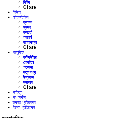
বিবিধ
Close
মিডিয়া
লাইফস্টাইল
ফ্যাশন
ভ্রমণ
রুপচর্চা
পরামর্শ
রান্নাবান্না
Close
প্রযুক্তি
কম্পিউটার
মোবাইল
গবেষনা
নতুন পণ্য
উদ্ভাবন
মহাকাশ
Close
সাহিত্য
সম্পাদকীয়
তদন্ত প্রতিবেদন
বিশেষ প্রতিবেদন