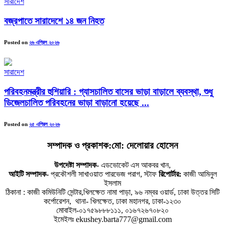
সারাদেশ
বজ্রপাতে সারাদেশে ১৪ জন নিহত
Posted on
২৬ এপ্রিল ২০২৬
সারাদেশ
পরিবহনমন্ত্রীর হুশিয়ারি : গ্যাসচালিত বাসের ভাড়া বাড়ালে ব্যবস্থা, শুধু
ডিজেলচালিত পরিবহনের ভাড়া বাড়ানো হয়েছে ...
Posted on
২৫ এপ্রিল ২০২৬
সম্পাদক ও প্রকাশক:মো: দেলোয়ার হোসেন
উপদেষ্টা সম্পাদক-
এডভোকেট এস আকবর খান,
আইটি সম্পাদক-
প্রকৌশলী সাখাওয়াত পারভেজ পরাগ, স্টাফ
রিপোর্টার:
কাজী আমিনুল
ইসলাম
ঠিকানা : কাজী কমিউনিটি সেন্টার,খিলক্ষেত নামা পাড়া, ৯৬ নম্বর ওয়ার্ড, ঢাকা উত্তর সিটি
কর্পোরেশন, থানা- খিলক্ষেত, ঢাকা মহানগর, ঢাকা-১২৩০
মোবাইল-০১৭৫৯৮৮৮১১১, ০১৬৭২৬৭০৮২০
ইমেইলঃ ekushey.barta777@gmail.com