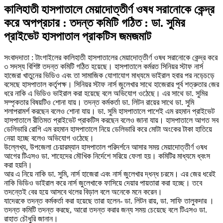
কালিহাতী হাসপাতালে মেয়াদোত্তীর্ণ ওষধ সরানোকে কেন্দ্র
করে অপপ্রচার : তদন্ত কমিটি গঠিত : ডা. সুমির
প্রাইভেট হাসপাতাল প্রাকটিস জমজমাট
সংবাদদাতা : টাংগাইলের কালিহাতী হাসপাতালের মেয়াদোত্তীর্ণ ওষধ সরানোকে কেন্দ্র করে
৩ সদস্য বিশিষ্ট তদন্ত কমিটি গঠিত হয়েছে। হাসপাতালে কর্মরত সিনিয়র স্টাফ নার্স
হাজেরা খাতুনের ভিডিও এবং তা সামাজিক যোগাযোগ মাধ্যমে ভাইরাল হবার পর নড়েচড়ে
বসেছে হাসপাতাল কর্তৃপক্ষ। সিনিয়র স্টাফ নার্স জুলেখার সাথে হাজেরার পূর্ব শত্রুতার জের
ধরে নাকি এ ভিডিও ভাইরাল করা হয়েছে বলে অভিযোগ ওঠেছে। এর সাথে ডা. সুমির
সম্পৃকতার বিষয়টিও শোনা যায়। তদন্ত কর্মকর্তা ডা. লিটন রায়ের সাথে ডা. সুমি
শলাপরামর্শ করছেন বলেও শোনা যায়। ডা. সুমি হাসপাতালে পাশেই এম রহমান প্রাইভেট
হাসপাতালে রীতিমত প্রাইভেট প্রাকটিস করছেন বলেও জানা যায়। হাসপাতালে আগত সব
ডেলিভারি রোগি এম রহমান হাসপাতালে নিয়ে ডেলিভারি করে মোটা অংকের টাকা হাতিয়ে
নেয়া হচ্ছে বলেও অভিযোগ ওঠেছে।
উল্লেখ্য, উপজেলা চেয়ারম্যান হাসপাতাল পরিদর্শনে আসার সময় মেয়াদোত্তীর্ণ ওষধ
আগের টিএসও ডা. শাহেদের মৌখিক নির্দেশে সরিয়ে ফেলা হয়। কমিটির মাধ্যমে ধ্বংস
করা হয়নি।
আর এ নিয়ে নাকি ডা. সুমি, নার্স হাজেরা এবং নার্স জুলেখার দ্ধন্ধ চরমে। এর জের ধরেই
নাকি ভিডিও ভাইরাল করে নার্স জুলেখাকে ফাসিয়ে দেয়ার পায়তারা করা হচ্ছে। তবে
তদন্তেই বের হয়ে আসবে থলের বিড়াল বলে অনেকে মনে করেন।
যাদেরকে তদন্ত কর্মকর্তা করা হয়েছে তারা হলেন- ডা. লিটন রায়, ডা. সাফি তালুকদার ।
তদন্ত কমিটি তদন্ত করছে, আরো তদন্ত করার জন্য সময় চেয়েছে বলে টিএসও ডা.
রাহাত চৌধুরি জানান।