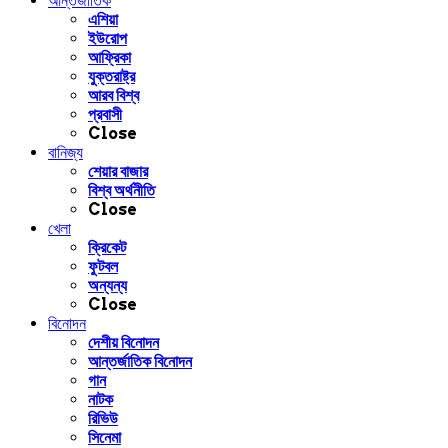
আন্তর্জাতিক
এশিয়া
ইউরোপ
আফ্রিকা
যুক্তরাষ্ট্র
আরব বিশ্ব
প্রবাসী
Close
বানিজ্য
শেয়ার বাজার
বিশ্ব অর্থনীতি
Close
খেলা
ক্রিকেট
ফুটবল
অন্যন্য
Close
বিনোদন
দেশীয় বিনোদন
আন্তর্জাতিক বিনোদন
গান
নাটক
রিভিউ
সিনেমা