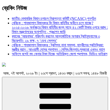
ব্রেকিং নিউজ
জাতীয় বেসামরিক বিমান চলাচল নিরাপত্তা কমিটি (NCASC) পুনর্গঠন
বেবিচক : শাহজালাল বিমানবন্দর কি বিমান বাহিনীর অধীনে চলে যাচ্ছে?
২০২৫-২০২৬ অর্থবছরে বিমান বাহিনীর জন্য সাড়ে ৪২ কোটি টাকার ওপরে বরাদ্দ :
বিমান মন্ত্রণালয়ের অনাপত্তি , প্রঙাপন জারি
র‍্যাবের ‘আয়নাঘর’ পরিদর্শন করলেন আন্তর্জাতিক অপরাধ ট্রাইব্যুনালের ৩
বিচারপতি: ২৯ কক্ষ, ৭ ‘ডেথ সেলসহ’
বেবিচক : শাহজালাল বিমানবন্দর : ট্রলিসহ নানা সমস্যা, যাত্রীদের প্রতিক্রিয়া:
মন্ত্রীর বয়ান : আওয়ামী দোসর প্রশাসন : সেলিম-জিন্নাহ-সুব্রতরা এখনও বহাল
অফিসে বসেই মদ কেনার টাকা দিচ্ছে অতিরিক্ত জেলা প্রশাসক, ভিডিও ভাইরাল
আজ, ৭ই আগস্ট, ২০২৬ ইং | ২৩শে শ্রাবণ, ১৪৩৩ বঙ্গাব্দ | ২৩শে সফর, ১৪৪৮ হিজরী