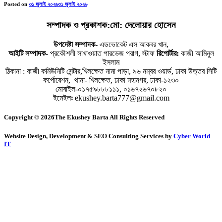
Posted on
৩১ জুলাই ২০২৬
৩১ জুলাই ২০২৬
সম্পাদক ও প্রকাশক:মো: দেলোয়ার হোসেন
উপদেষ্টা সম্পাদক-
এডভোকেট এস আকবর খান,
আইটি সম্পাদক-
প্রকৌশলী সাখাওয়াত পারভেজ পরাগ, স্টাফ
রিপোর্টার:
কাজী আমিনুল
ইসলাম
ঠিকানা : কাজী কমিউনিটি সেন্টার,খিলক্ষেত নামা পাড়া, ৯৬ নম্বর ওয়ার্ড, ঢাকা উত্তর সিটি
কর্পোরেশন, থানা- খিলক্ষেত, ঢাকা মহানগর, ঢাকা-১২৩০
মোবাইল-০১৭৫৯৮৮৮১১১, ০১৬৭২৬৭০৮২০
ইমেইলঃ ekushey.barta777@gmail.com
Copyright © 2026The Ekushey Barta All Rights Reserved
Website Design, Development & SEO Consulting Services by
Cyber World
IT