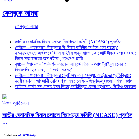
ফেসবুকে আমরা
ফেসবুকে আমরা
জাতীয় বেসামরিক বিমান চলাচল নিরাপত্তা কমিটি (NCASC) পুনর্গঠন
বেবিচক : শাহজালাল বিমানবন্দর কি বিমান বাহিনীর অধীনে চলে যাচ্ছে?
২০২৫-২০২৬ অর্থবছরে বিমান বাহিনীর জন্য সাড়ে ৪২ কোটি টাকার ওপরে বরাদ্দ :
বিমান মন্ত্রণালয়ের অনাপত্তি , প্রঙাপন জারি
র‍্যাবের ‘আয়নাঘর’ পরিদর্শন করলেন আন্তর্জাতিক অপরাধ ট্রাইব্যুনালের ৩
বিচারপতি: ২৯ কক্ষ, ৭ ‘ডেথ সেলসহ’
বেবিচক : শাহজালাল বিমানবন্দর : ট্রলিসহ নানা সমস্যা, যাত্রীদের প্রতিক্রিয়া:
মন্ত্রীর বয়ান : আওয়ামী দোসর প্রশাসন : সেলিম-জিন্নাহ-সুব্রতরা এখনও বহাল
অফিসে বসেই মদ কেনার টাকা দিচ্ছে অতিরিক্ত জেলা প্রশাসক, ভিডিও ভাইরাল
বিশেষ প্রতিবেদন
জাতীয় বেসামরিক বিমান চলাচল নিরাপত্তা কমিটি (NCASC) পুনর্গঠন
...
Posted on
০৫ আগষ্ট ২০২৬