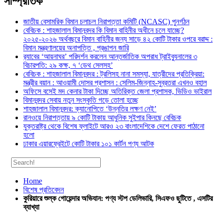
সাম্প্রতিক
জাতীয় বেসামরিক বিমান চলাচল নিরাপত্তা কমিটি (NCASC) পুনর্গঠন
বেবিচক : শাহজালাল বিমানবন্দর কি বিমান বাহিনীর অধীনে চলে যাচ্ছে?
২০২৫-২০২৬ অর্থবছরে বিমান বাহিনীর জন্য সাড়ে ৪২ কোটি টাকার ওপরে বরাদ্দ :
বিমান মন্ত্রণালয়ের অনাপত্তি , প্রঙাপন জারি
র‍্যাবের ‘আয়নাঘর’ পরিদর্শন করলেন আন্তর্জাতিক অপরাধ ট্রাইব্যুনালের ৩
বিচারপতি: ২৯ কক্ষ, ৭ ‘ডেথ সেলসহ’
বেবিচক : শাহজালাল বিমানবন্দর : ট্রলিসহ নানা সমস্যা, যাত্রীদের প্রতিক্রিয়া:
মন্ত্রীর বয়ান : আওয়ামী দোসর প্রশাসন : সেলিম-জিন্নাহ-সুব্রতরা এখনও বহাল
অফিসে বসেই মদ কেনার টাকা দিচ্ছে অতিরিক্ত জেলা প্রশাসক, ভিডিও ভাইরাল
বিমানবন্দর সেবায় নতুন সংস্কৃতি গড়ে তোলা হচ্ছে
শাহজালাল বিমানবন্দর: ক্যানোপিতে ‘উন্নতির লক্ষণ নেই’
রানওয়ে নিরাপত্তায় ৯ কোটি টাকায় আধুনিক সুইপার কিনছে বেবিচক
যুক্তরাষ্ট্র থেকে বিশেষ ফ্লাইটে আরও ২৩ বাংলাদেশিকে দেশে ফেরত পাঠানো
হলো
ঢাকার এয়ারফ্রেইটে কোটি টাকার ১০১ কার্টন পণ্য আটক
Home
বিশেষ প্রতিবেদন
কুরিয়ারে শুল্ক গোয়েন্দার অভিযান: পণ্য স্টপ ডেলিভারি, সিএফও ছুটিতে , এসটির
ব্যাখ্যা