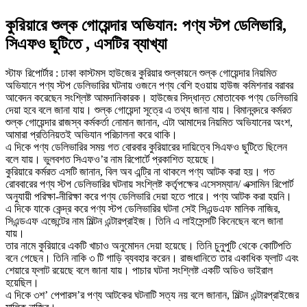
কুরিয়ারে শুল্ক গোয়েন্দার অভিযান: পণ্য স্টপ ডেলিভারি,
সিএফও ছুটিতে , এসটির ব্যাখ্যা
স্টাফ রিপোর্টার : ঢাকা কাস্টমস হাউজের কুরিয়ার শুল্কায়নে শুল্ক গোয়েন্দার নিয়মিত
অভিযানে পণ্য স্টপ ডেলিভারির ঘটনায় ওজনে পণ্য বেশি হওয়ায় হাউজ কমিশনার বরাবর
আবেদন করেছেন সংশ্লিষ্ট আমদানিকারক। হাউজের সিদ্ধান্ত মোতাবেক পণ্য ডেলিভারি
দেয়া হবে বলে জানা যায়। শুল্ক গোয়েন্দা সূত্রে এ তথ্য জানা যায়। বিমানবন্দরে কর্মরত
শুল্ক গোয়েন্দার রাজস্ব কর্মকর্তা নোমান জানান, এটা আমাদের নিয়মিত অভিযানের অংশ,
আমারা প্রতিনিয়তই অভিযান পরিচালনা করে থাকি।
এ দিকে পণ্য ডেলিভারির সময় গত বোরবার কুরিয়ারের দায়িত্বে সিএফও ছুটিতে ছিলেন
বলে যায়। ভুলবশত সিএফও’র নাম রিপোর্টে প্রকাশিত হয়েছে।
কুরিয়ারে কর্মরত এসটি জানান, বিল অব এন্ট্রি না থাকলে পণ্য আটক করা হয়। গত
রোববারের পণ্য স্টপ ডেলিভারির ঘটনায় সংশ্লিষ্ট কর্তৃপক্ষের এসেসম্যান/ এক্সামিন রিপোর্ট
অনুযায়ী পরিক্ষা-নীরিক্ষা করে পণ্য ডেলিভারি দেয়া হতে পারে। পণ্য আটক করা হয়নি।
এ দিকে যাকে কেন্দ্র করে পণ্য স্টপ ডেলিভারির ঘটনা সেই সিএন্ডএফ মালিক নাজির,
সিএন্ডএফ এজেন্টের নাম মিল্টন এন্টারপ্রাইজ। তিনি এ লাইসেন্সটি কিনেছেন বলে জানা
যায়।
তার নামে কুরিয়ারে একটি খাচাও অনুমোদন দেয়া হয়েছে। তিনি চুনুপুটি থেকে কোটিপতি
বনে গেছেন। তিনি নাকি ৩ টি গাড়ি ব্যবহার করেন। রাজধানিতে তার একাধিক ফ্লাট এবং
শেয়ারে ফ্লাট রয়েছে বলে জানা যায়। পাচার ঘটনা সংশ্লিষ্ট একটি অডিও ভাইরাল
হয়েছিল।
এ দিকে ৩শ’ পেপারস’র পণ্য আটকের ঘটনাটি সত্য নয় বলে জানান, মিল্টন এন্টারপ্রাইজের