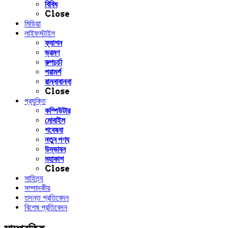
বিবিধ
Close
মিডিয়া
লাইফস্টাইল
ফ্যাশন
ভ্রমণ
রুপচর্চা
পরামর্শ
রান্নাবান্না
Close
প্রযুক্তি
কম্পিউটার
মোবাইল
গবেষনা
নতুন পণ্য
উদ্ভাবন
মহাকাশ
Close
সাহিত্য
সম্পাদকীয়
তদন্ত প্রতিবেদন
বিশেষ প্রতিবেদন