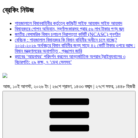
ব্রেকিং নিউজ
শাহজালালে বিমানবাহিনীর কর্তৃত্বে কাটছাঁট সাইফ আহমাদ সাইফ আহমাদ
বিমানবন্দরে গোপন অভিযান, স্বর্ণালংকারসহ প্রায় ৫৬ লাখ টাকার পণ্য জব্দ
জাতীয় বেসামরিক বিমান চলাচল নিরাপত্তা কমিটি (NCASC) পুনর্গঠন
বেবিচক : শাহজালাল বিমানবন্দর কি বিমান বাহিনীর অধীনে চলে যাচ্ছে?
২০২৫-২০২৬ অর্থবছরে বিমান বাহিনীর জন্য সাড়ে ৪২ কোটি টাকার ওপরে বরাদ্দ :
বিমান মন্ত্রণালয়ের অনাপত্তি , প্রঙাপন জারি
র‍্যাবের ‘আয়নাঘর’ পরিদর্শন করলেন আন্তর্জাতিক অপরাধ ট্রাইব্যুনালের ৩
বিচারপতি: ২৯ কক্ষ, ৭ ‘ডেথ সেলসহ’
আজ, ১০ই আগস্ট, ২০২৬ ইং | ২৬শে শ্রাবণ, ১৪৩৩ বঙ্গাব্দ | ২৭শে সফর, ১৪৪৮ হিজরী