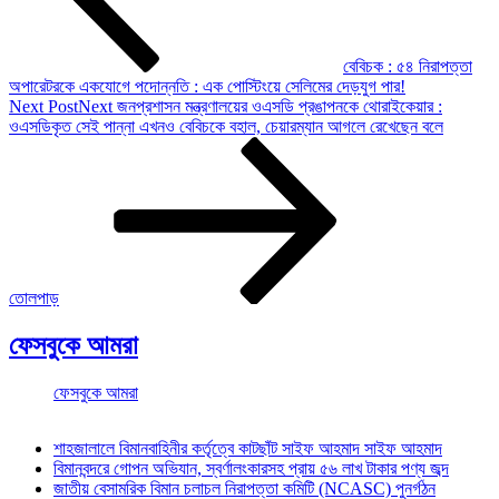
বেবিচক : ৫৪ নিরাপত্তা
অপারেটরকে একযোগে পদোন্নতি : এক পোস্টিংয়ে সেলিমের দেড়যুগ পার!
Next Post
Next
জনপ্রশাসন মন্ত্রণালয়ের ওএসডি প্রঙাপনকে থোরাইকেয়ার :
ওএসডিকৃত সেই পান্না এখনও বেবিচকে বহাল, চেয়ারম্যান আগলে রেখেছেন বলে
তোলপাড়
ফেসবুকে আমরা
ফেসবুকে আমরা
শাহজালালে বিমানবাহিনীর কর্তৃত্বে কাটছাঁট সাইফ আহমাদ সাইফ আহমাদ
বিমানবন্দরে গোপন অভিযান, স্বর্ণালংকারসহ প্রায় ৫৬ লাখ টাকার পণ্য জব্দ
জাতীয় বেসামরিক বিমান চলাচল নিরাপত্তা কমিটি (NCASC) পুনর্গঠন