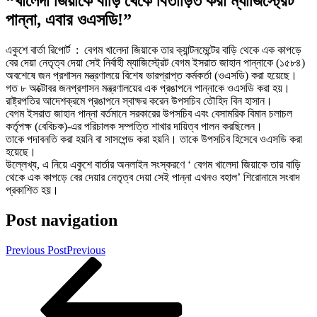
“খালেদা জিয়াকে বাড়ি থেকে বিতাড়িত করা ম্যাজিস্ট্রেট
পান্না, এবার ওএসডি!”
একুশে বার্তা রিপোর্ট : বেগম খালেদা জিয়াকে তার ক্যান্টনমেন্টের বাড়ি থেকে এক কাপড়ে
বের দেয়া নেতৃত্ব দেয়া সেই নির্বাহী ম্যাজিস্ট্রেট বেগম ইসরাত জাহান পান্নাকে (১৫৮৪)
অবশেষে জন প্রশাসন মন্ত্রণালয়ে বিশেষ ভারপ্রাপ্ত কর্মকর্তা (ওএসডি) করা হয়েছে।
গত ৮ অক্টোবর জনপ্রশাসন মন্ত্রণালয়ের এক প্রঙাপনে পান্নাকে ওএসডি করা হয়।
রাষ্ট্রপতির আদেশক্রমে প্রঙাপনে স্বাক্ষর করেন উপসচিব তৌহিদ বিন হাসান।
বেগম ইসরাত জাহান পান্না বর্তমানে সরকারের উপসচিব এবং বেসামরিক বিমান চলাচল
কর্তৃপক্ষ (বেবিচক)-এর পরিচালক সম্পত্তি শাখার দায়িত্ব পালন করছিলেন।
তাকে পদাবনতি করা হয়নি বা সাসপেন্ড করা হয়নি। তাকে উপসচিব হিসেবে ওএসডি করা
হয়েছে।
উল্লেখ্য, এ নিয়ে একুশে বার্তার অনলাইন সংস্করণে ‘ বেগম খালেদা জিয়াকে তার বাড়ি
থেকে এক কাপড়ে বের দেয়ার নেতৃত্ব দেয়া সেই পান্না এখনও বহাল’ শিরোনামে সংবাদ
প্রকাশিত হয়।
Post navigation
Previous Post
Previous