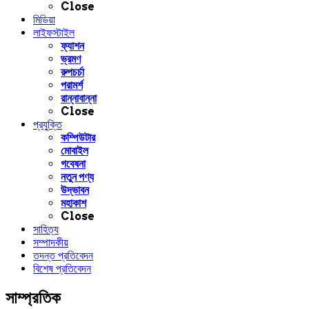
Close
মিডিয়া
লাইফস্টাইল
ফ্যাশন
ভ্রমণ
রুপচর্চা
পরামর্শ
রান্নাবান্না
Close
প্রযুক্তি
কম্পিউটার
মোবাইল
গবেষনা
নতুন পণ্য
উদ্ভাবন
মহাকাশ
Close
সাহিত্য
সম্পাদকীয়
তদন্ত প্রতিবেদন
বিশেষ প্রতিবেদন
সাম্প্রতিক