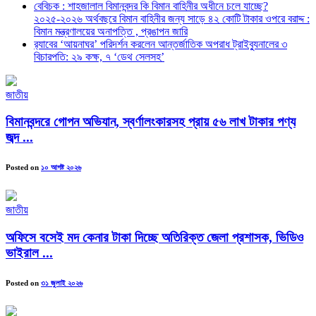
বেবিচক : শাহজালাল বিমানবন্দর কি বিমান বাহিনীর অধীনে চলে যাচ্ছে?
২০২৫-২০২৬ অর্থবছরে বিমান বাহিনীর জন্য সাড়ে ৪২ কোটি টাকার ওপরে বরাদ্দ :
বিমান মন্ত্রণালয়ের অনাপত্তি , প্রঙাপন জারি
র‍্যাবের ‘আয়নাঘর’ পরিদর্শন করলেন আন্তর্জাতিক অপরাধ ট্রাইব্যুনালের ৩
বিচারপতি: ২৯ কক্ষ, ৭ ‘ডেথ সেলসহ’
জাতীয়
বিমানবন্দরে গোপন অভিযান, স্বর্ণালংকারসহ প্রায় ৫৬ লাখ টাকার পণ্য
জব্দ ...
Posted on
১০ আগষ্ট ২০২৬
জাতীয়
অফিসে বসেই মদ কেনার টাকা দিচ্ছে অতিরিক্ত জেলা প্রশাসক, ভিডিও
ভাইরাল ...
Posted on
৩১ জুলাই ২০২৬