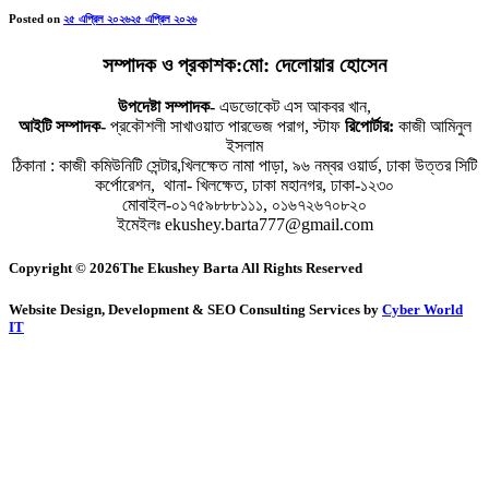
Posted on
২৫ এপ্রিল ২০২৬
২৫ এপ্রিল ২০২৬
সম্পাদক ও প্রকাশক:মো: দেলোয়ার হোসেন
উপদেষ্টা সম্পাদক-
এডভোকেট এস আকবর খান,
আইটি সম্পাদক-
প্রকৌশলী সাখাওয়াত পারভেজ পরাগ, স্টাফ
রিপোর্টার:
কাজী আমিনুল
ইসলাম
ঠিকানা : কাজী কমিউনিটি সেন্টার,খিলক্ষেত নামা পাড়া, ৯৬ নম্বর ওয়ার্ড, ঢাকা উত্তর সিটি
কর্পোরেশন, থানা- খিলক্ষেত, ঢাকা মহানগর, ঢাকা-১২৩০
মোবাইল-০১৭৫৯৮৮৮১১১, ০১৬৭২৬৭০৮২০
ইমেইলঃ ekushey.barta777@gmail.com
Copyright © 2026The Ekushey Barta All Rights Reserved
Website Design, Development & SEO Consulting Services by
Cyber World
IT