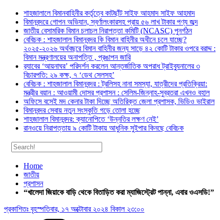
শাহজালালে বিমানবাহিনীর কর্তৃত্বে কাটছাঁট সাইফ আহমাদ সাইফ আহমাদ
বিমানবন্দরে গোপন অভিযান, স্বর্ণালংকারসহ প্রায় ৫৬ লাখ টাকার পণ্য জব্দ
জাতীয় বেসামরিক বিমান চলাচল নিরাপত্তা কমিটি (NCASC) পুনর্গঠন
বেবিচক : শাহজালাল বিমানবন্দর কি বিমান বাহিনীর অধীনে চলে যাচ্ছে?
২০২৫-২০২৬ অর্থবছরে বিমান বাহিনীর জন্য সাড়ে ৪২ কোটি টাকার ওপরে বরাদ্দ :
বিমান মন্ত্রণালয়ের অনাপত্তি , প্রঙাপন জারি
র‍্যাবের ‘আয়নাঘর’ পরিদর্শন করলেন আন্তর্জাতিক অপরাধ ট্রাইব্যুনালের ৩
বিচারপতি: ২৯ কক্ষ, ৭ ‘ডেথ সেলসহ’
বেবিচক : শাহজালাল বিমানবন্দর : ট্রলিসহ নানা সমস্যা, যাত্রীদের প্রতিক্রিয়া:
মন্ত্রীর বয়ান : আওয়ামী দোসর প্রশাসন : সেলিম-জিন্নাহ-সুব্রতরা এখনও বহাল
অফিসে বসেই মদ কেনার টাকা দিচ্ছে অতিরিক্ত জেলা প্রশাসক, ভিডিও ভাইরাল
বিমানবন্দর সেবায় নতুন সংস্কৃতি গড়ে তোলা হচ্ছে
শাহজালাল বিমানবন্দর: ক্যানোপিতে ‘উন্নতির লক্ষণ নেই’
রানওয়ে নিরাপত্তায় ৯ কোটি টাকায় আধুনিক সুইপার কিনছে বেবিচক
Home
জাতীয়
প্রশাসন
“খালেদা জিয়াকে বাড়ি থেকে বিতাড়িত করা ম্যাজিস্ট্রেট পান্না, এবার ওএসডি!”
প্রকাশিতঃ
বৃহস্পতিবার, ১৭ অক্টোবার ২০২৪ বিকাল ২৩:০০