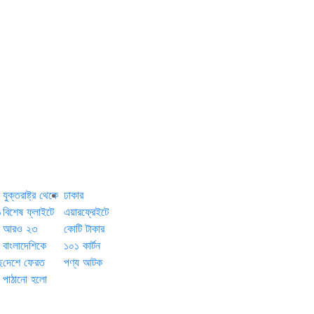
যুক্তরাষ্ট্র থেকে
ঢাকার
৯
বিশেষ ফ্লাইটে
এয়ারফ্রেইটে
আরও ২৩
কোটি টাকার
বাংলাদেশিকে
১০১ কার্টন
ে
দেশে ফেরত
পণ্য আটক
পাঠানো হলো