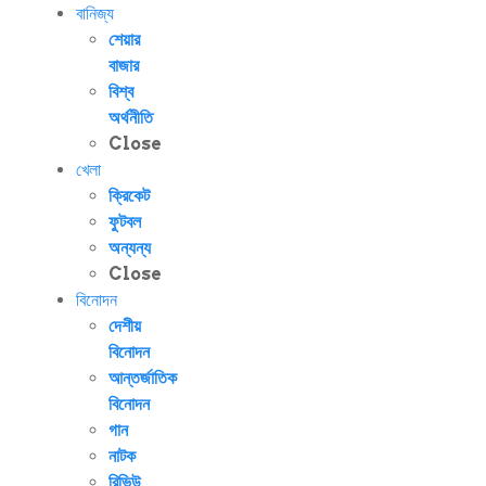
বানিজ্য
শেয়ার
বাজার
বিশ্ব
অর্থনীতি
Close
খেলা
ক্রিকেট
ফুটবল
অন্যন্য
Close
বিনোদন
দেশীয়
বিনোদন
আন্তর্জাতিক
বিনোদন
গান
নাটক
রিভিউ