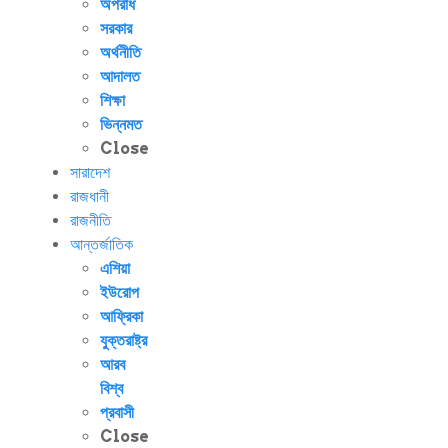
অপরাধ
সরকার
অর্থনীতি
আদালত
শিক্ষা
ভিন্নমত
Close
সারাদেশ
রাজধানী
রাজনীতি
আন্তর্জাতিক
এশিয়া
ইউরোপ
আফ্রিকা
যুক্তরাষ্ট্র
আরব
বিশ্ব
প্রবাসী
Close