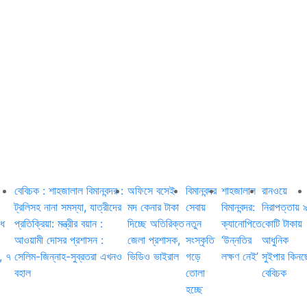
বেবিচক : শাহজালাল বিমানবন্দর :
অফিসে বসেই
বিমানবন্দর
শাহজালাল
রানওয়ে
ট্রলিসহ নানা সমস্যা, যাত্রীদের
মদ কেনার টাকা
সেবায়
বিমানবন্দর:
নিরাপত্তায় 
াধ
প্রতিক্রিয়া: মন্ত্রীর বয়ান :
দিচ্ছে অতিরিক্ত
নতুন
ক্যানোপিতে
কোটি টাকায়
আওয়ামী দোসর প্রশাসন :
জেলা প্রশাসক,
সংস্কৃতি
‘উন্নতির
আধুনিক
, ৭
সেলিম-জিন্নাহ-সুব্রতরা এখনও
ভিডিও ভাইরাল
গড়ে
লক্ষণ নেই’
সুইপার কিনছ
বহাল
তোলা
বেবিচক
হচ্ছে