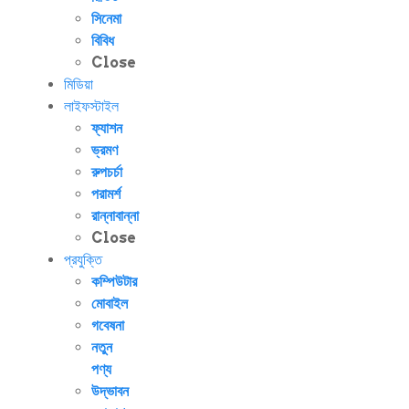
সিনেমা
বিবিধ
Close
মিডিয়া
লাইফস্টাইল
ফ্যাশন
ভ্রমণ
রুপচর্চা
পরামর্শ
রান্নাবান্না
Close
প্রযুক্তি
কম্পিউটার
মোবাইল
গবেষনা
নতুন
পণ্য
উদ্ভাবন