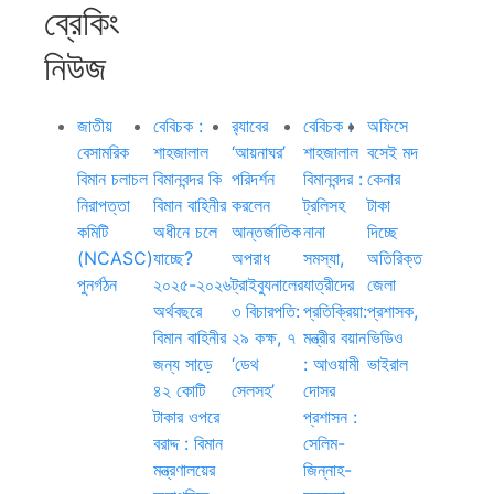
ব্রেকিং
নিউজ
জাতীয়
বেবিচক :
র‍্যাবের
বেবিচক :
অফিসে
বেসামরিক
শাহজালাল
‘আয়নাঘর’
শাহজালাল
বসেই মদ
বিমান চলাচল
বিমানবন্দর কি
পরিদর্শন
বিমানবন্দর :
কেনার
নিরাপত্তা
বিমান বাহিনীর
করলেন
ট্রলিসহ
টাকা
কমিটি
অধীনে চলে
আন্তর্জাতিক
নানা
দিচ্ছে
(NCASC)
যাচ্ছে?
অপরাধ
সমস্যা,
অতিরিক্ত
পুনর্গঠন
২০২৫-২০২৬
ট্রাইব্যুনালের
যাত্রীদের
জেলা
অর্থবছরে
৩ বিচারপতি:
প্রতিক্রিয়া:
প্রশাসক,
বিমান বাহিনীর
২৯ কক্ষ, ৭
মন্ত্রীর বয়ান
ভিডিও
জন্য সাড়ে
‘ডেথ
: আওয়ামী
ভাইরাল
৪২ কোটি
সেলসহ’
দোসর
টাকার ওপরে
প্রশাসন :
বরাদ্দ : বিমান
সেলিম-
মন্ত্রণালয়ের
জিন্নাহ-