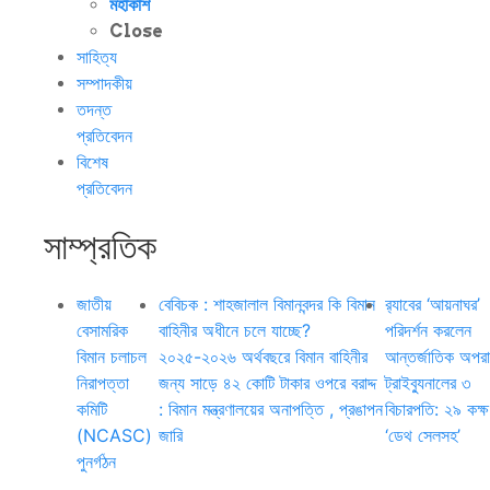
মহাকাশ
Close
সাহিত্য
সম্পাদকীয়
তদন্ত
প্রতিবেদন
বিশেষ
প্রতিবেদন
সাম্প্রতিক
জাতীয়
বেবিচক : শাহজালাল বিমানবন্দর কি বিমান
র‍্যাবের ‘আয়নাঘর’
বেসামরিক
বাহিনীর অধীনে চলে যাচ্ছে?
পরিদর্শন করলেন
বিমান চলাচল
২০২৫-২০২৬ অর্থবছরে বিমান বাহিনীর
আন্তর্জাতিক অপর
নিরাপত্তা
জন্য সাড়ে ৪২ কোটি টাকার ওপরে বরাদ্দ
ট্রাইব্যুনালের ৩
কমিটি
: বিমান মন্ত্রণালয়ের অনাপত্তি , প্রঙাপন
বিচারপতি: ২৯ কক্ষ
(NCASC)
জারি
‘ডেথ সেলসহ’
পুনর্গঠন