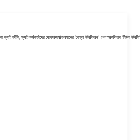
টাকা ভ্যাট ফাঁকি, ভ্যাট কর্মকর্তাদের যোগসাজশ!গুলশানের ‘বেল্লা ইটালিয়ান’ এখন আশুলিয়ায় ‘লিটল ইটাল