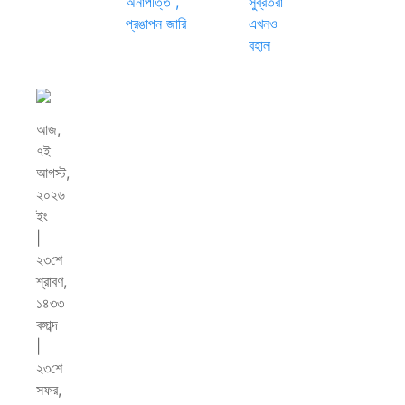
অনাপত্তি ,
সুব্রতরা
প্রঙাপন জারি
এখনও
বহাল
আজ,
৭ই
আগস্ট,
২০২৬
ইং
|
২৩শে
শ্রাবণ,
১৪৩৩
বঙ্গাব্দ
|
২৩শে
সফর,