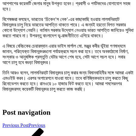
আশপাশের কয়েকটি জেলার মানুষ উপকৃত হবেন। প্রবাসী ও পর্যটকদের যোগাযোগ সহজ
হবে।
বিশেষজ্ঞরা বলছেন, ভারতের ‘চিকেন’স নেক’-এর কাছাকাছি হওয়ায় লালমনিরহাট
বিমানবন্দর চালু নিয়ে ভারতের আপত্তি থাকতে পারে। এ জন্যই হয়তো বিগত সরকার
কোনো উদ্যোগ নেয়নি। বর্তমান সরকার উদ্যোগ নেওয়ায় ভারত আপত্তি জানিয়েও সুবিধা
করতে পারবে না। উপরন্তু বাংলাদেশ ভূ-রাজনীতিতে এগিয়ে থাকবে।
এ বিষয়ে বেবিচকের চেয়ারম্যান এয়ার ভাইস মার্শাল মো. মঞ্জুর কবীর ভূঁইয়া গণমাধ্যমে
জানান, পরিত্যক্ত বিমানবন্দরগুলো পর্যায়ক্রমে সচল করা হবে। তবে অবকাঠামো নির্মাণ,
সংস্কার ও আনুষঙ্গিক প্রস্তুতি যেটার আগে শেষ হবে, সেটা আগে সচল হবে। সবার
আগে চালু হবে বগুড়া বিমানবন্দর।
তিনি আরও বলেন, লালমনিরহাট বিমানবন্দর চালু করার জন্য বিমানবাহিনীর সঙ্গে আমরা একটা
এমওইউ করব। এরপর অপারেশনে যাওয়া যাবে। তবে বাণিজ্যিকভাবে চালু করতে কিছু
রিনোভেশন করতে হবে। রানওয়ে ১০ হাজার ফিট করতে হবে। আমরা শমসেরনগর
বিমানবন্দরসহ কয়েকটি বিমানবন্দর চালু করতে কাজ করছি।
Post navigation
Previous Post
Previous