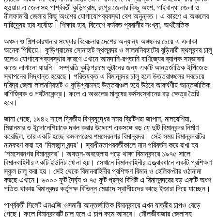
হওয়ায় এ জেলাসহ পার্শ্ববর্তী কুড়িগ্রাম, রংপুর জেলার কিছু অংশ, গাইবান্ধা জেলা ও
নীলফামারী জেলার কিছু অংশের যোগাযোগব্যবস্থা বেশ অনুন্নত। এ কারণে এ অঞ্চলের
দারিদ্র্যের হার সর্বোচ্চ। শিক্ষার হার, বিদেশে কর্মরত প্রবাসীর সংখ্যা, অর্থনৈতিক
অঞ্চল ও শিল্পকারখানার সংখ্যার বিবেচনায় দেশের অন্যান্য অঞ্চলের চেয়ে এ এলাকা
অনেক পিছিয়ে। কুড়িগ্রামের সোনাহাট স্থলবন্দর ও লালমনিরহাটের বুড়িমারী স্থলবন্দর চালু
হলেও যোগাযোগব্যবস্থার কারণে এখানে আমদানি-রপ্তানি বাণিজ্যের ব্যাপক সম্ভাবনা
কাজে লাগানো যায়নি। সম্প্রতি কুড়িগ্রামে ভুটানের জন্য একটি আন্তর্জাতিক ইপিজেড
স্থাপনের সিদ্ধান্ত হয়েছে। পরিত্যক্ত এ বিমানবন্দর চালু হলে উত্তরাঞ্চলের সবচেয়ে
দরিদ্র জেলা লালমনিরহাট ও কুড়িগ্রামসহ উত্তরাঞ্চল হয়ে উঠবে আকর্ষণীয় আন্তর্জাতিক
বাণিজ্যিক ও পর্যটনকেন্দ্র। ফলে এ অঞ্চলের মানুষের কর্মসংস্থানের বড় ক্ষেত্র তৈরি
হবে।
জানা গেছে, ১৯৪২ সালে দ্বিতীয় বিশ্বযুদ্ধের সময় ব্রিটিশরা জাপান, মালয়েশিয়া,
মিয়ানমার ও ইন্দোনেশিয়াকে দখল করার উদ্দেশে একসঙ্গে বড় যে দুটি বিমানবন্দর নির্মাণ
করেছিল, তার একটি হচ্ছে কমলগঞ্জের শমসেরনগর বিমানবন্দর। সেই সময় বিমানবন্দরটির
নামকরণ করা হয় ‘দিলজান্দ বন্দর’। স্বাধীনতাপরবর্তীকালে নাম পরিবর্তন করে রাখা হয়
‘শমসেরনগর বিমানবন্দর’। অযত্ন-অবহেলায় পড়ে থাকা বিমানবন্দরে ১৯৭৫ সালে
বিমানবাহিনীর একটি ইউনিট খোলা হয়। সেখানে বিমানবাহিনীর তত্ত্বাবধানে একটি প্রশিক্ষণ
স্কুল চালু করা হয়। সেই থেকে বিমানবাহিনীর প্রশিক্ষণ বিমান ও হেলিকপ্টার ওঠানামা
করছে এখানে। ৬০০০ ফুট দৈর্ঘ্য ও ৭৫ ফুট প্রস্থ বিশিষ্ট এ বিমানবন্দরের বড় একটি অংশ
পতিত থাকায় বিমানবন্দর কর্তৃপক্ষ বিভিন্ন মেয়াদে স্থানীয়দের কাছে ইজারা দিয়ে যাচ্ছেন।
পার্শ্ববর্তী সিলেট এমএজি ওসমানী আন্তর্জাতিক বিমানবন্দরে এখন যাত্রীর চাপও বেড়ে
গেছে। ফলে বিমানবন্দরটি চালু হলে এ চাপ কমে আসবে। মৌলভীবাজার জেলাসহ