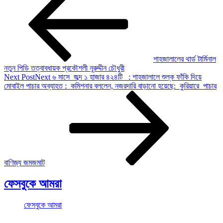
শাহজালালের থার্ড টার্মিনাল
নতুন পিডি তত্বাবধায়ক প্রকৌশলী নূরুদ্দীন চৌধুরী
Next Post
Next
৬ মাসে জব্দ ১ হাজার ৪২৪টি : শাহজালালে শুল্ক ফাঁকি দিয়ে
মোবাইল পাচার অব্যাহত : কমিশনার বললেন, নজরদারি বাড়ানো হয়েছে: কুরিয়ারে পাচার
বাণিজ্য জমজমাট
ফেসবুকে আমরা
ফেসবুকে আমরা