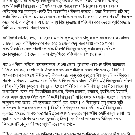
আগামী জুলাই মাসে বগুড়া বিমানবন্দর চালু করার উদ্যোগ নেওয়া হয়েছে। এ ছাড়া
লালমনিরহাট বিমানবন্দর ও মৌলভীবাজারের শমসেরনগর বিমানবন্দর চালু করার জন্য
বেবিচকের চার সদস্যের একটি টিম সরেজমিন পরিদর্শন করেছে। তারা বিমানবন্দর দুটি চালু
করার বিষয়ে বেবিচক চেয়ারম্যানের কাছে প্রতিবেদন জমা দেবেন। তারপর পরবর্তী পদক্ষেপ
নেবে বেবিচক কর্তৃপক্ষ। এ ছাড়া অন্য বিমানবন্দরগুলো পরিদর্শন করে দেওয়া প্রতিবেদনের
ভিত্তিতে ব্যবস্থা গ্রহণ করবে।
সংশ্লিষ্টরা জানান, বগুড়া বিমানবন্দর আগামী জুলাই মাসে চালু করতে সব ধরনের আয়োজন
চলছে। তবে বাণিজ্যিকভাবে শুরু হতে ১ থেকে দেড় বছর সময় লাগতে পারে।
লালমনিরহাটের জেলা প্রশাসক লালমনিরহাট বিমানবন্দর চালু করার জন্য বেবিচক
চেয়ারম্যানকে চিঠি দেন। এর পরিপ্রেক্ষিতে পরিদর্শক দল পাঠানো হয়।
গত ১ এপ্রিল বেবিচক চেয়ারম্যানকে দেওয়া জেলা প্রশাসক এইচএম রকিব হায়দারের
চিঠিতে বলা হয়, বাংলাদেশের উত্তর জনপদের প্রান্তিক জেলা লালমনিরহাটে ব্রিটিশ
শাসনকালে বাংলাদেশে নির্মিত ৬টি বিমানবন্দরের অন্যতম বৃহত্তম বিমানবন্দরটি অবস্থিত।
প্রাপ্ত তথ্যমতে, ১৯৩১ সালে নির্মিত ৪ কিলোমিটার রানওয়েবিশিষ্ট এই বিমানবন্দরটি দক্ষিণ
এশিয়ার দ্বিতীয় বৃহত্তম বিমানবন্দর হিসেবে পরিচিত। একটি বিমানবন্দরের উল্লেখযোগ্য
অবকাঠামো যেমন চার কিলোমিটার রানওয়ে, বিশাল টারমাক, হ্যাঙ্গার, ট্যাক্সিওয়ে ইত্যাদি;
এসব অবকাঠামোসংবলিত লালমনিরহাট বিমানবন্দরটি পরিত্যক্ত অবস্থায় রয়েছে। সামান্য
সংস্কার করা হলেই এটি ব্যবহারোপযোগী হয়ে উঠবে। এ বিমানবন্দর চালু করতে ভূমি
অধিগ্রহণের প্রয়োজন হবে না। দ্বিতীয় বিশ্বযুদ্ধের সময় সর্বশেষ এই বিমানবন্দরটি
ব্যবহৃত হয়েছে, যা বাংলাদেশের উত্তরাঞ্চলসহ ভারতের পূর্বাঞ্চলীয় ৩৭টি রাজ্য, নেপাল ও
ভুটানে যোগাযোগের অন্যতম কেন্দ্রবিন্দু ছিল। স্বাধীনতা লাভের পর বিভিন্ন সময়ে
বিমানবন্দরটি চালুর দাবি ওঠে স্থানীয়দের পক্ষ থেকে।
চিঠিতে আরও বলা হয়, লালমনিরহাট জেলা বাংলাদেশের প্রান্তিক ও ভারতের সীমান্তবর্তী