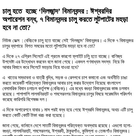
চালু হতে হচ্ছে ‘দিলজান্দ’ বিমানবন্দর : ঈশ্বরদির
অপারেশন বন্ধ, ৭ বিমানবন্দর চালু করতে লুটপাটের মহড়া
হবে না তো?
নিউজ ডেক্স : বেবিচকে চালু হতে যাচ্ছে সেই ‘দিলজান্দ’ বিমানবন্দর। এ দিকে ৭ বিমানবন্দর
চালুর ব্যাপারে বিগত সময়ের মতো লুটপাটের মহড়া হবে না তো?
এ দিকে ২৭ এপ্রিল সিলেটে এই প্রতম কারগো ফ্লাইট চলিু হতে যাচ্ছে। বাণিজ্য
উপদেষ্টা এর উদ্ধোধন করবেন বলে জানা গেছে। একদল গণমাধ্যম সদস্য নিয়ে কি
আবার বিমানে করে সিলেটে মহড়ায় নিয়ে যাওয়া হবে?
এ খাতের সম্ভাবনা ও যাত্রী বৃদ্ধি, সড়ক ও রেলপথে চাপ কমানো এবং অর্থনীতি চাঙা
করতে কয়েকটি পরিত্যক্ত বিমানবন্দর আবার চালু করার উদ্যোগ নিয়েছে বাংলাদেশ
বেসামরিক বিমান চলাচল কর্তৃপক্ষ (বেবিচক)। এর মধ্যে বগুড়া বিমানবন্দরের কাজ চলমান
রয়েছে। পাশাপাশি লালমনিরহাট ও শমসেরনগর বিমানবন্দর চালুর বিষয়ে সরেজমিন পরিদর্শন
করেছে কারিগরি বিশেষজ্ঞ দল।
এ দিকে অপারেশনে যাবার ১ মাস পরই বন্ধ হয়ে গেছে ঈশ্বরদি বিমানবন্দর, অথচ এটি চালু
করতে কোটি কোটি টাকা খরচ করা হয়েছে।
জানা গেছে, বর্তমানে দেশে সাতটি বিমানবন্দর পরিত্যক্ত অবস্থায় রয়েছে। এগুলো হলো-
বগুড়া, লালমনিরহাট, শমসেরনগর, ঈশ্বরদী, ঠাকুরগাঁও, কুমিল্লা ও তেজগাঁও বিমানবন্দর।