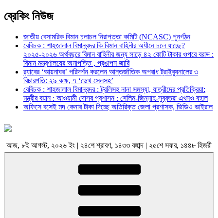
ব্রেকিং নিউজ
জাতীয় বেসামরিক বিমান চলাচল নিরাপত্তা কমিটি (NCASC) পুনর্গঠন
বেবিচক : শাহজালাল বিমানবন্দর কি বিমান বাহিনীর অধীনে চলে যাচ্ছে?
২০২৫-২০২৬ অর্থবছরে বিমান বাহিনীর জন্য সাড়ে ৪২ কোটি টাকার ওপরে বরাদ্দ :
বিমান মন্ত্রণালয়ের অনাপত্তি , প্রঙাপন জারি
র‍্যাবের ‘আয়নাঘর’ পরিদর্শন করলেন আন্তর্জাতিক অপরাধ ট্রাইব্যুনালের ৩
বিচারপতি: ২৯ কক্ষ, ৭ ‘ডেথ সেলসহ’
বেবিচক : শাহজালাল বিমানবন্দর : ট্রলিসহ নানা সমস্যা, যাত্রীদের প্রতিক্রিয়া:
মন্ত্রীর বয়ান : আওয়ামী দোসর প্রশাসন : সেলিম-জিন্নাহ-সুব্রতরা এখনও বহাল
অফিসে বসেই মদ কেনার টাকা দিচ্ছে অতিরিক্ত জেলা প্রশাসক, ভিডিও ভাইরাল
আজ, ৮ই আগস্ট, ২০২৬ ইং | ২৪শে শ্রাবণ, ১৪৩৩ বঙ্গাব্দ | ২৫শে সফর, ১৪৪৮ হিজরী