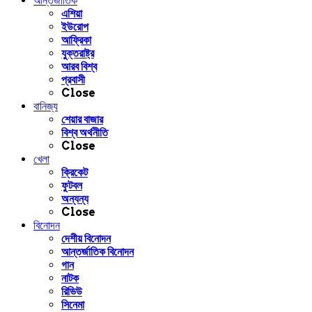
আন্তর্জাতিক
এশিয়া
ইউরোপ
আফ্রিকা
যুক্তরাষ্ট্র
আরব বিশ্ব
প্রবাসী
Close
বানিজ্য
শেয়ার বাজার
বিশ্ব অর্থনীতি
Close
খেলা
ক্রিকেট
ফুটবল
অন্যন্য
Close
বিনোদন
দেশীয় বিনোদন
আন্তর্জাতিক বিনোদন
গান
নাটক
রিভিউ
সিনেমা