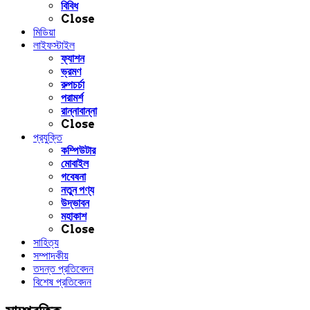
বিবিধ
Close
মিডিয়া
লাইফস্টাইল
ফ্যাশন
ভ্রমণ
রুপচর্চা
পরামর্শ
রান্নাবান্না
Close
প্রযুক্তি
কম্পিউটার
মোবাইল
গবেষনা
নতুন পণ্য
উদ্ভাবন
মহাকাশ
Close
সাহিত্য
সম্পাদকীয়
তদন্ত প্রতিবেদন
বিশেষ প্রতিবেদন