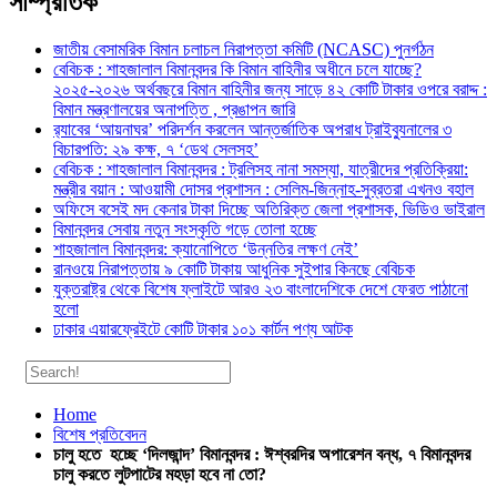
সাম্প্রতিক
জাতীয় বেসামরিক বিমান চলাচল নিরাপত্তা কমিটি (NCASC) পুনর্গঠন
বেবিচক : শাহজালাল বিমানবন্দর কি বিমান বাহিনীর অধীনে চলে যাচ্ছে?
২০২৫-২০২৬ অর্থবছরে বিমান বাহিনীর জন্য সাড়ে ৪২ কোটি টাকার ওপরে বরাদ্দ :
বিমান মন্ত্রণালয়ের অনাপত্তি , প্রঙাপন জারি
র‍্যাবের ‘আয়নাঘর’ পরিদর্শন করলেন আন্তর্জাতিক অপরাধ ট্রাইব্যুনালের ৩
বিচারপতি: ২৯ কক্ষ, ৭ ‘ডেথ সেলসহ’
বেবিচক : শাহজালাল বিমানবন্দর : ট্রলিসহ নানা সমস্যা, যাত্রীদের প্রতিক্রিয়া:
মন্ত্রীর বয়ান : আওয়ামী দোসর প্রশাসন : সেলিম-জিন্নাহ-সুব্রতরা এখনও বহাল
অফিসে বসেই মদ কেনার টাকা দিচ্ছে অতিরিক্ত জেলা প্রশাসক, ভিডিও ভাইরাল
বিমানবন্দর সেবায় নতুন সংস্কৃতি গড়ে তোলা হচ্ছে
শাহজালাল বিমানবন্দর: ক্যানোপিতে ‘উন্নতির লক্ষণ নেই’
রানওয়ে নিরাপত্তায় ৯ কোটি টাকায় আধুনিক সুইপার কিনছে বেবিচক
যুক্তরাষ্ট্র থেকে বিশেষ ফ্লাইটে আরও ২৩ বাংলাদেশিকে দেশে ফেরত পাঠানো
হলো
ঢাকার এয়ারফ্রেইটে কোটি টাকার ১০১ কার্টন পণ্য আটক
Home
বিশেষ প্রতিবেদন
চালু হতে হচ্ছে ‘দিলজান্দ’ বিমানবন্দর : ঈশ্বরদির অপারেশন বন্ধ, ৭ বিমানবন্দর
চালু করতে লুটপাটের মহড়া হবে না তো?