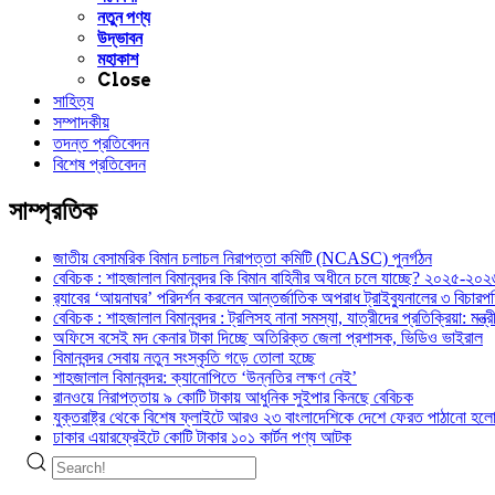
নতুন পণ্য
উদ্ভাবন
মহাকাশ
Close
সাহিত্য
সম্পাদকীয়
তদন্ত প্রতিবেদন
বিশেষ প্রতিবেদন
সাম্প্রতিক
জাতীয় বেসামরিক বিমান চলাচল নিরাপত্তা কমিটি (NCASC) পুনর্গঠন
বেবিচক : শাহজালাল বিমানবন্দর কি বিমান বাহিনীর অধীনে চলে যাচ্ছে? ২০২৫-২০২৬ 
র‍্যাবের ‘আয়নাঘর’ পরিদর্শন করলেন আন্তর্জাতিক অপরাধ ট্রাইব্যুনালের ৩ বিচা
বেবিচক : শাহজালাল বিমানবন্দর : ট্রলিসহ নানা সমস্যা, যাত্রীদের প্রতিক্রিয়া: ম
অফিসে বসেই মদ কেনার টাকা দিচ্ছে অতিরিক্ত জেলা প্রশাসক, ভিডিও ভাইরাল
বিমানবন্দর সেবায় নতুন সংস্কৃতি গড়ে তোলা হচ্ছে
শাহজালাল বিমানবন্দর: ক্যানোপিতে ‘উন্নতির লক্ষণ নেই’
রানওয়ে নিরাপত্তায় ৯ কোটি টাকায় আধুনিক সুইপার কিনছে বেবিচক
যুক্তরাষ্ট্র থেকে বিশেষ ফ্লাইটে আরও ২৩ বাংলাদেশিকে দেশে ফেরত পাঠানো হল
ঢাকার এয়ারফ্রেইটে কোটি টাকার ১০১ কার্টন পণ্য আটক