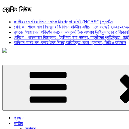
ব্রেকিং নিউজ
জাতীয় বেসামরিক বিমান চলাচল নিরাপত্তা কমিটি (NCASC) পুনর্গঠন
বেবিচক : শাহজালাল বিমানবন্দর কি বিমান বাহিনীর অধীনে চলে যাচ্ছে? ২০২৫-২০২৬ 
র‍্যাবের ‘আয়নাঘর’ পরিদর্শন করলেন আন্তর্জাতিক অপরাধ ট্রাইব্যুনালের ৩ বিচা
বেবিচক : শাহজালাল বিমানবন্দর : ট্রলিসহ নানা সমস্যা, যাত্রীদের প্রতিক্রিয়া: ম
অফিসে বসেই মদ কেনার টাকা দিচ্ছে অতিরিক্ত জেলা প্রশাসক, ভিডিও ভাইরাল
প্রচ্ছদ
জাতীয়
অপরাধ