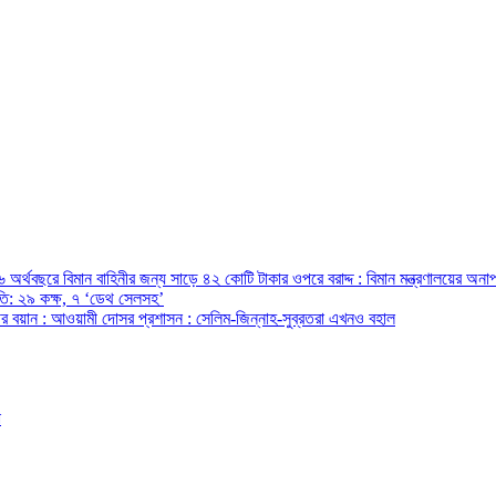
অর্থবছরে বিমান বাহিনীর জন্য সাড়ে ৪২ কোটি টাকার ওপরে বরাদ্দ : বিমান মন্ত্রণালয়ের অনাপ
রপতি: ২৯ কক্ষ, ৭ ‘ডেথ সেলসহ’
ন্ত্রীর বয়ান : আওয়ামী দোসর প্রশাসন : সেলিম-জিন্নাহ-সুব্রতরা এখনও বহাল
ো