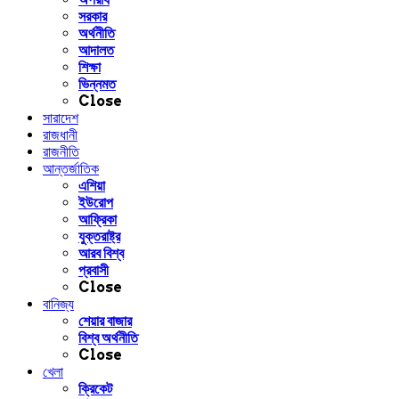
সরকার
অর্থনীতি
আদালত
শিক্ষা
ভিন্নমত
Close
সারাদেশ
রাজধানী
রাজনীতি
আন্তর্জাতিক
এশিয়া
ইউরোপ
আফ্রিকা
যুক্তরাষ্ট্র
আরব বিশ্ব
প্রবাসী
Close
বানিজ্য
শেয়ার বাজার
বিশ্ব অর্থনীতি
Close
খেলা
ক্রিকেট