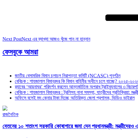
Next Post
Next
এর ব্যাখ্যা আজও খুঁজে পান না হান্নান
ফেসবুকে আমরা
জাতীয় বেসামরিক বিমান চলাচল নিরাপত্তা কমিটি (NCASC) পুনর্গঠন
বেবিচক : শাহজালাল বিমানবন্দর কি বিমান বাহিনীর অধীনে চলে যাচ্ছে? ২০২৫-২০২৬ 
র‍্যাবের ‘আয়নাঘর’ পরিদর্শন করলেন আন্তর্জাতিক অপরাধ ট্রাইব্যুনালের ৩ বিচা
বেবিচক : শাহজালাল বিমানবন্দর : ট্রলিসহ নানা সমস্যা, যাত্রীদের প্রতিক্রিয়া: ম
অফিসে বসেই মদ কেনার টাকা দিচ্ছে অতিরিক্ত জেলা প্রশাসক, ভিডিও ভাইরাল
রাজনৈতিক
বেতনের ১০ শতাংশ সরকারি কোষাগারে জমা দেন প্রধানমন্ত্রী: মন্ত্রীদেরও 