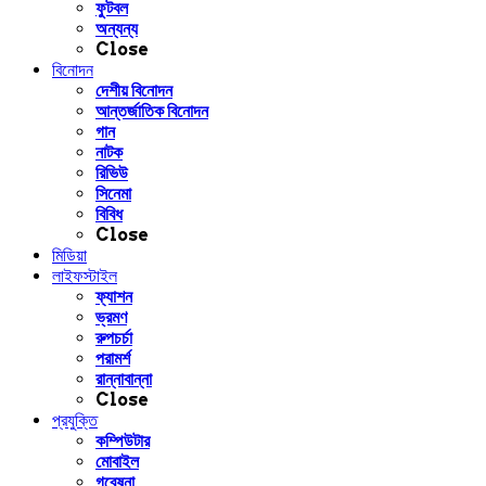
ফুটবল
অন্যন্য
Close
বিনোদন
দেশীয় বিনোদন
আন্তর্জাতিক বিনোদন
গান
নাটক
রিভিউ
সিনেমা
বিবিধ
Close
মিডিয়া
লাইফস্টাইল
ফ্যাশন
ভ্রমণ
রুপচর্চা
পরামর্শ
রান্নাবান্না
Close
প্রযুক্তি
কম্পিউটার
মোবাইল
গবেষনা