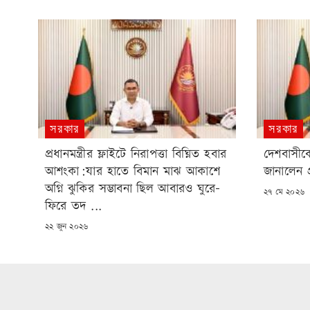
সরকার
সরকার
প্রধানমন্ত্রীর ফ্লাইটে নিরাপত্তা বিঘ্নিত হবার
দেশবাসীকে
আশংকা:যার হাতে বিমান মাঝ আকাশে
জানালেন প্র
অগ্নি ঝুকির সম্ভাবনা ছিল আবারও ঘুরে-
POSTED
২৭ মে ২০২৬
ON
ফিরে তদ ...
POSTED
২২ জুন ২০২৬
ON