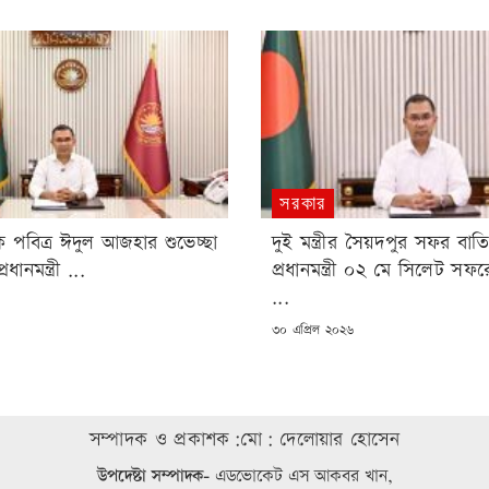
সরকার
 পবিত্র ঈদুল আজহার শুভেচ্ছা
দুই মন্ত্রীর সৈয়দপুর সফর বা
ধানমন্ত্রী ...
প্রধানমন্ত্রী ০২ মে সিলেট সফর
...
POSTED
৩০ এপ্রিল ২০২৬
ON
সম্পাদক ও প্রকাশক:মো: দেলোয়ার হোসেন
উপদেষ্টা সম্পাদক-
এডভোকেট এস আকবর খান,