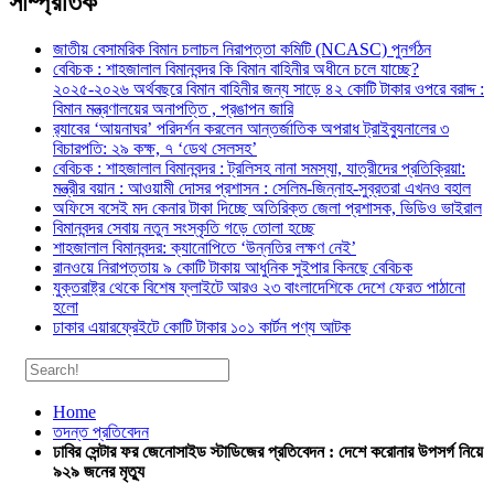
সাম্প্রতিক
জাতীয় বেসামরিক বিমান চলাচল নিরাপত্তা কমিটি (NCASC) পুনর্গঠন
বেবিচক : শাহজালাল বিমানবন্দর কি বিমান বাহিনীর অধীনে চলে যাচ্ছে?
২০২৫-২০২৬ অর্থবছরে বিমান বাহিনীর জন্য সাড়ে ৪২ কোটি টাকার ওপরে বরাদ্দ :
বিমান মন্ত্রণালয়ের অনাপত্তি , প্রঙাপন জারি
র‍্যাবের ‘আয়নাঘর’ পরিদর্শন করলেন আন্তর্জাতিক অপরাধ ট্রাইব্যুনালের ৩
বিচারপতি: ২৯ কক্ষ, ৭ ‘ডেথ সেলসহ’
বেবিচক : শাহজালাল বিমানবন্দর : ট্রলিসহ নানা সমস্যা, যাত্রীদের প্রতিক্রিয়া:
মন্ত্রীর বয়ান : আওয়ামী দোসর প্রশাসন : সেলিম-জিন্নাহ-সুব্রতরা এখনও বহাল
অফিসে বসেই মদ কেনার টাকা দিচ্ছে অতিরিক্ত জেলা প্রশাসক, ভিডিও ভাইরাল
বিমানবন্দর সেবায় নতুন সংস্কৃতি গড়ে তোলা হচ্ছে
শাহজালাল বিমানবন্দর: ক্যানোপিতে ‘উন্নতির লক্ষণ নেই’
রানওয়ে নিরাপত্তায় ৯ কোটি টাকায় আধুনিক সুইপার কিনছে বেবিচক
যুক্তরাষ্ট্র থেকে বিশেষ ফ্লাইটে আরও ২৩ বাংলাদেশিকে দেশে ফেরত পাঠানো
হলো
ঢাকার এয়ারফ্রেইটে কোটি টাকার ১০১ কার্টন পণ্য আটক
Home
তদন্ত প্রতিবেদন
ঢাবির সেন্টার ফর জেনোসাইড স্টাডিজের প্রতিবেদন : দেশে করোনার উপসর্গ নিয়ে
৯২৯ জনের মৃত্যু