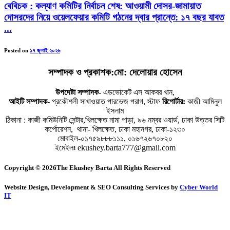
বেবিচক : কল্যাণ কমিটির নির্বাচন শেষ: আওয়ামী দোসর-জামায়াত
দোসরদের নিয়ে ওয়েলফেয়ার কমিটি গঠনের দ্বার প্রান্তে: ১৭ বছর যাবত
...
Posted on
১৭ জুলাই ২০২৬
সম্পাদক ও প্রকাশক:মো: দেলোয়ার হোসেন
উপদেষ্টা সম্পাদক-
এডভোকেট এস আকবর খান,
আইটি সম্পাদক-
প্রকৌশলী সাখাওয়াত পারভেজ পরাগ, স্টাফ
রিপোর্টার:
কাজী আমিনুল
ইসলাম
ঠিকানা : কাজী কমিউনিটি সেন্টার,খিলক্ষেত নামা পাড়া, ৯৬ নম্বর ওয়ার্ড, ঢাকা উত্তর সিটি
কর্পোরেশন, থানা- খিলক্ষেত, ঢাকা মহানগর, ঢাকা-১২৩০
মোবাইল-০১৭৫৯৮৮৮১১১, ০১৬৭২৬৭০৮২০
ইমেইলঃ ekushey.barta777@gmail.com
Copyright © 2026The Ekushey Barta All Rights Reserved
Website Design, Development & SEO Consulting Services by
Cyber World
IT