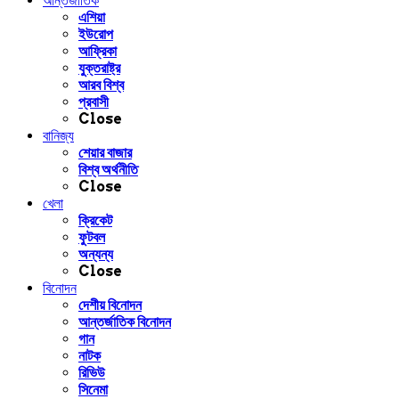
আন্তর্জাতিক
এশিয়া
ইউরোপ
আফ্রিকা
যুক্তরাষ্ট্র
আরব বিশ্ব
প্রবাসী
Close
বানিজ্য
শেয়ার বাজার
বিশ্ব অর্থনীতি
Close
খেলা
ক্রিকেট
ফুটবল
অন্যন্য
Close
বিনোদন
দেশীয় বিনোদন
আন্তর্জাতিক বিনোদন
গান
নাটক
রিভিউ
সিনেমা