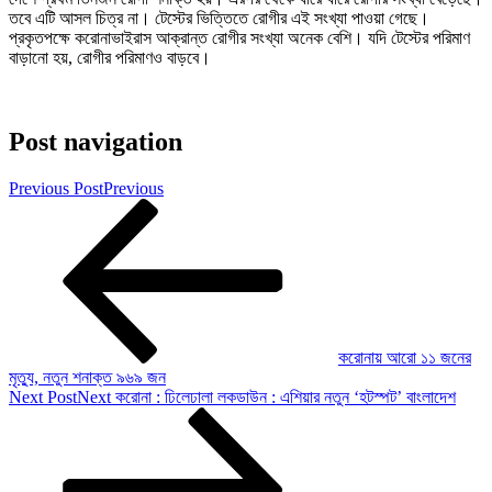
তবে এটি আসল চিত্র না। টেস্টের ভিত্তিতে রোগীর এই সংখ্যা পাওয়া গেছে।
প্রকৃতপক্ষে করোনাভাইরাস আক্রান্ত রোগীর সংখ্যা অনেক বেশি। যদি টেস্টের পরিমাণ
বাড়ানো হয়, রোগীর পরিমাণও বাড়বে।
Post navigation
Previous Post
Previous
করোনায় আরো ১১ জনের
মৃত্যু, নতুন শনাক্ত ৯৬৯ জন
Next Post
Next
করোনা : ঢিলেঢালা লকডাউন : এশিয়ার নতুন ‘হটস্পট’ বাংলাদেশ