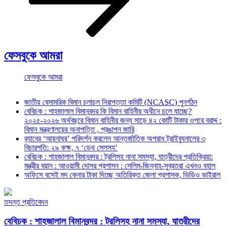
ফেসবুকে আমরা
ফেসবুকে আমরা
জাতীয় বেসামরিক বিমান চলাচল নিরাপত্তা কমিটি (NCASC) পুনর্গঠন
বেবিচক : শাহজালাল বিমানবন্দর কি বিমান বাহিনীর অধীনে চলে যাচ্ছে?
২০২৫-২০২৬ অর্থবছরে বিমান বাহিনীর জন্য সাড়ে ৪২ কোটি টাকার ওপরে বরাদ্দ :
বিমান মন্ত্রণালয়ের অনাপত্তি , প্রঙাপন জারি
র‍্যাবের ‘আয়নাঘর’ পরিদর্শন করলেন আন্তর্জাতিক অপরাধ ট্রাইব্যুনালের ৩
বিচারপতি: ২৯ কক্ষ, ৭ ‘ডেথ সেলসহ’
বেবিচক : শাহজালাল বিমানবন্দর : ট্রলিসহ নানা সমস্যা, যাত্রীদের প্রতিক্রিয়া:
মন্ত্রীর বয়ান : আওয়ামী দোসর প্রশাসন : সেলিম-জিন্নাহ-সুব্রতরা এখনও বহাল
অফিসে বসেই মদ কেনার টাকা দিচ্ছে অতিরিক্ত জেলা প্রশাসক, ভিডিও ভাইরাল
তদন্ত প্রতিবেদন
বেবিচক : শাহজালাল বিমানবন্দর : ট্রলিসহ নানা সমস্যা, যাত্রীদের