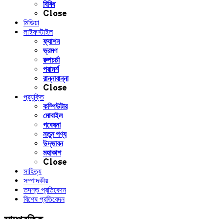
বিবিধ
Close
মিডিয়া
লাইফস্টাইল
ফ্যাশন
ভ্রমণ
রুপচর্চা
পরামর্শ
রান্নাবান্না
Close
প্রযুক্তি
কম্পিউটার
মোবাইল
গবেষনা
নতুন পণ্য
উদ্ভাবন
মহাকাশ
Close
সাহিত্য
সম্পাদকীয়
তদন্ত প্রতিবেদন
বিশেষ প্রতিবেদন