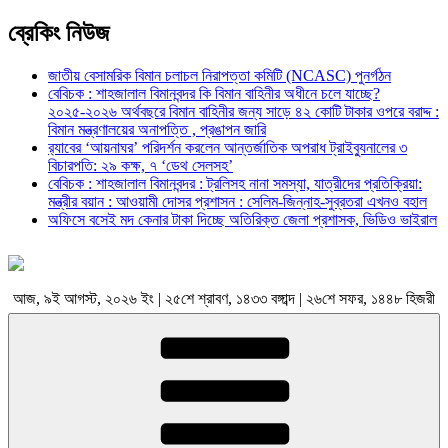
ব্রেকিং নিউজ
জাতীয় বেসামরিক বিমান চলাচল নিরাপত্তা কমিটি (NCASC) পুনর্গঠন
বেবিচক : শাহজালাল বিমানবন্দর কি বিমান বাহিনীর অধীনে চলে যাচ্ছে?
২০২৫-২০২৬ অর্থবছরে বিমান বাহিনীর জন্য সাড়ে ৪২ কোটি টাকার ওপরে বরাদ্দ :
বিমান মন্ত্রণালয়ের অনাপত্তি , প্রঙাপন জারি
র‍্যাবের ‘আয়নাঘর’ পরিদর্শন করলেন আন্তর্জাতিক অপরাধ ট্রাইব্যুনালের ৩
বিচারপতি: ২৯ কক্ষ, ৭ ‘ডেথ সেলসহ’
বেবিচক : শাহজালাল বিমানবন্দর : ট্রলিসহ নানা সমস্যা, যাত্রীদের প্রতিক্রিয়া:
মন্ত্রীর বয়ান : আওয়ামী দোসর প্রশাসন : সেলিম-জিন্নাহ-সুব্রতরা এখনও বহাল
অফিসে বসেই মদ কেনার টাকা দিচ্ছে অতিরিক্ত জেলা প্রশাসক, ভিডিও ভাইরাল
আজ, ৯ই আগস্ট, ২০২৬ ইং | ২৫শে শ্রাবণ, ১৪৩৩ বঙ্গাব্দ | ২৬শে সফর, ১৪৪৮ হিজরী