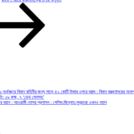
অর্থবছরে বিমান বাহিনীর জন্য সাড়ে ৪২ কোটি টাকার ওপরে বরাদ্দ : বিমান মন্ত্রণালয়ের অনাপ
রপতি: ২৯ কক্ষ, ৭ ‘ডেথ সেলসহ’
ন্ত্রীর বয়ান : আওয়ামী দোসর প্রশাসন : সেলিম-জিন্নাহ-সুব্রতরা এখনও বহাল