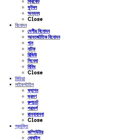
ক্রিকেট
ফুটবল
অন্যন্য
Close
বিনোদন
দেশীয় বিনোদন
আন্তর্জাতিক বিনোদন
গান
নাটক
রিভিউ
সিনেমা
বিবিধ
Close
মিডিয়া
লাইফস্টাইল
ফ্যাশন
ভ্রমণ
রুপচর্চা
পরামর্শ
রান্নাবান্না
Close
প্রযুক্তি
কম্পিউটার
মোবাইল