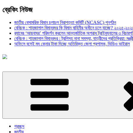
ব্রেকিং নিউজ
জাতীয় বেসামরিক বিমান চলাচল নিরাপত্তা কমিটি (NCASC) পুনর্গঠন
বেবিচক : শাহজালাল বিমানবন্দর কি বিমান বাহিনীর অধীনে চলে যাচ্ছে? ২০২৫-২০২৬ 
র‍্যাবের ‘আয়নাঘর’ পরিদর্শন করলেন আন্তর্জাতিক অপরাধ ট্রাইব্যুনালের ৩ বিচা
বেবিচক : শাহজালাল বিমানবন্দর : ট্রলিসহ নানা সমস্যা, যাত্রীদের প্রতিক্রিয়া: ম
অফিসে বসেই মদ কেনার টাকা দিচ্ছে অতিরিক্ত জেলা প্রশাসক, ভিডিও ভাইরাল
প্রচ্ছদ
জাতীয়