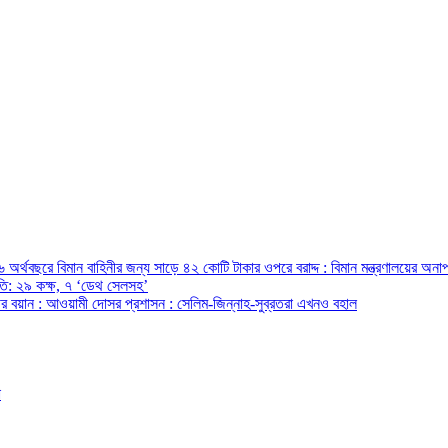
অর্থবছরে বিমান বাহিনীর জন্য সাড়ে ৪২ কোটি টাকার ওপরে বরাদ্দ : বিমান মন্ত্রণালয়ের অনাপ
রপতি: ২৯ কক্ষ, ৭ ‘ডেথ সেলসহ’
ন্ত্রীর বয়ান : আওয়ামী দোসর প্রশাসন : সেলিম-জিন্নাহ-সুব্রতরা এখনও বহাল
ো