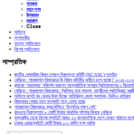
গবেষনা
নতুন পণ্য
উদ্ভাবন
মহাকাশ
Close
সাহিত্য
সম্পাদকীয়
তদন্ত প্রতিবেদন
বিশেষ প্রতিবেদন
সাম্প্রতিক
জাতীয় বেসামরিক বিমান চলাচল নিরাপত্তা কমিটি (NCASC) পুনর্গঠন
বেবিচক : শাহজালাল বিমানবন্দর কি বিমান বাহিনীর অধীনে চলে যাচ্ছে? ২০২৫-২০২৬ 
র‍্যাবের ‘আয়নাঘর’ পরিদর্শন করলেন আন্তর্জাতিক অপরাধ ট্রাইব্যুনালের ৩ বিচা
বেবিচক : শাহজালাল বিমানবন্দর : ট্রলিসহ নানা সমস্যা, যাত্রীদের প্রতিক্রিয়া: ম
অফিসে বসেই মদ কেনার টাকা দিচ্ছে অতিরিক্ত জেলা প্রশাসক, ভিডিও ভাইরাল
বিমানবন্দর সেবায় নতুন সংস্কৃতি গড়ে তোলা হচ্ছে
শাহজালাল বিমানবন্দর: ক্যানোপিতে ‘উন্নতির লক্ষণ নেই’
রানওয়ে নিরাপত্তায় ৯ কোটি টাকায় আধুনিক সুইপার কিনছে বেবিচক
যুক্তরাষ্ট্র থেকে বিশেষ ফ্লাইটে আরও ২৩ বাংলাদেশিকে দেশে ফেরত পাঠানো হল
ঢাকার এয়ারফ্রেইটে কোটি টাকার ১০১ কার্টন পণ্য আটক