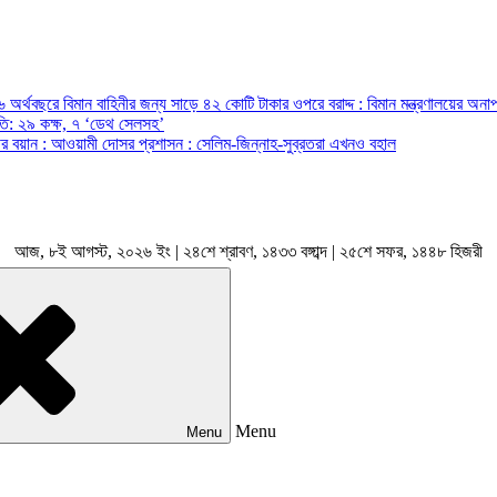
অর্থবছরে বিমান বাহিনীর জন্য সাড়ে ৪২ কোটি টাকার ওপরে বরাদ্দ : বিমান মন্ত্রণালয়ের অনাপ
রপতি: ২৯ কক্ষ, ৭ ‘ডেথ সেলসহ’
ন্ত্রীর বয়ান : আওয়ামী দোসর প্রশাসন : সেলিম-জিন্নাহ-সুব্রতরা এখনও বহাল
আজ, ৮ই আগস্ট, ২০২৬ ইং | ২৪শে শ্রাবণ, ১৪৩৩ বঙ্গাব্দ | ২৫শে সফর, ১৪৪৮ হিজরী
Menu
Menu