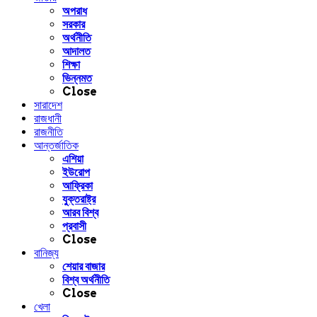
অপরাধ
সরকার
অর্থনীতি
আদালত
শিক্ষা
ভিন্নমত
Close
সারাদেশ
রাজধানী
রাজনীতি
আন্তর্জাতিক
এশিয়া
ইউরোপ
আফ্রিকা
যুক্তরাষ্ট্র
আরব বিশ্ব
প্রবাসী
Close
বানিজ্য
শেয়ার বাজার
বিশ্ব অর্থনীতি
Close
খেলা