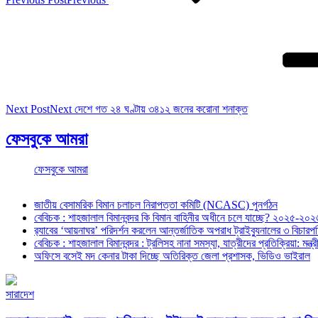
Next Post
Next
দেশে গত ২৪ ঘণ্টায় ৩৪১২ জনের করোনা শনাক্ত
ফেসবুকে আমরা
ফেসবুকে আমরা
জাতীয় বেসামরিক বিমান চলাচল নিরাপত্তা কমিটি (NCASC) পুনর্গঠন
বেবিচক : শাহজালাল বিমানবন্দর কি বিমান বাহিনীর অধীনে চলে যাচ্ছে? ২০২৫-২০২৬ 
র‍্যাবের ‘আয়নাঘর’ পরিদর্শন করলেন আন্তর্জাতিক অপরাধ ট্রাইব্যুনালের ৩ বিচা
বেবিচক : শাহজালাল বিমানবন্দর : ট্রলিসহ নানা সমস্যা, যাত্রীদের প্রতিক্রিয়া: ম
অফিসে বসেই মদ কেনার টাকা দিচ্ছে অতিরিক্ত জেলা প্রশাসক, ভিডিও ভাইরাল
সারাদেশ