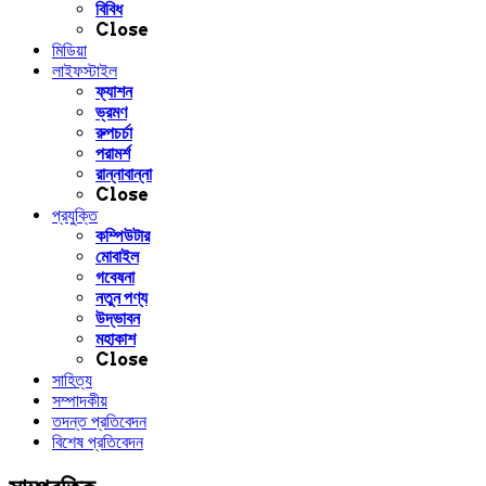
বিবিধ
Close
মিডিয়া
লাইফস্টাইল
ফ্যাশন
ভ্রমণ
রুপচর্চা
পরামর্শ
রান্নাবান্না
Close
প্রযুক্তি
কম্পিউটার
মোবাইল
গবেষনা
নতুন পণ্য
উদ্ভাবন
মহাকাশ
Close
সাহিত্য
সম্পাদকীয়
তদন্ত প্রতিবেদন
বিশেষ প্রতিবেদন