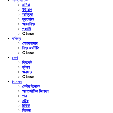
আন্তর্জাতিক
এশিয়া
ইউরোপ
আফ্রিকা
যুক্তরাষ্ট্র
আরব বিশ্ব
প্রবাসী
Close
বানিজ্য
শেয়ার বাজার
বিশ্ব অর্থনীতি
Close
খেলা
ক্রিকেট
ফুটবল
অন্যন্য
Close
বিনোদন
দেশীয় বিনোদন
আন্তর্জাতিক বিনোদন
গান
নাটক
রিভিউ
সিনেমা