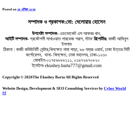
Posted on
২৫ এপ্রিল ২০২৬
সম্পাদক ও প্রকাশক:মো: দেলোয়ার হোসেন
উপদেষ্টা সম্পাদক-
এডভোকেট এস আকবর খান,
আইটি সম্পাদক-
প্রকৌশলী সাখাওয়াত পারভেজ পরাগ, স্টাফ
রিপোর্টার:
কাজী আমিনুল
ইসলাম
ঠিকানা : কাজী কমিউনিটি সেন্টার,খিলক্ষেত নামা পাড়া, ৯৬ নম্বর ওয়ার্ড, ঢাকা উত্তর সিটি
কর্পোরেশন, থানা- খিলক্ষেত, ঢাকা মহানগর, ঢাকা-১২৩০
মোবাইল-০১৭৫৯৮৮৮১১১, ০১৬৭২৬৭০৮২০
ইমেইলঃ ekushey.barta777@gmail.com
Copyright © 2026The Ekushey Barta All Rights Reserved
Website Design, Development & SEO Consulting Services by
Cyber World
IT