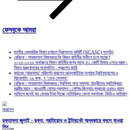
ফেসবুকে আমরা
জাতীয় বেসামরিক বিমান চলাচল নিরাপত্তা কমিটি (NCASC) পুনর্গঠন
বেবিচক : শাহজালাল বিমানবন্দর কি বিমান বাহিনীর অধীনে চলে যাচ্ছে?
২০২৫-২০২৬ অর্থবছরে বিমান বাহিনীর জন্য সাড়ে ৪২ কোটি টাকার ওপরে বরাদ্দ :
বিমান মন্ত্রণালয়ের অনাপত্তি , প্রঙাপন জারি
র‍্যাবের ‘আয়নাঘর’ পরিদর্শন করলেন আন্তর্জাতিক অপরাধ ট্রাইব্যুনালের ৩
বিচারপতি: ২৯ কক্ষ, ৭ ‘ডেথ সেলসহ’
বেবিচক : শাহজালাল বিমানবন্দর : ট্রলিসহ নানা সমস্যা, যাত্রীদের প্রতিক্রিয়া:
মন্ত্রীর বয়ান : আওয়ামী দোসর প্রশাসন : সেলিম-জিন্নাহ-সুব্রতরা এখনও বহাল
অফিসে বসেই মদ কেনার টাকা দিচ্ছে অতিরিক্ত জেলা প্রশাসক, ভিডিও ভাইরাল
সারাদেশ
রক্তাক্ত জুলাই : রক্ত, প্রতিরোধ ও ইন্টারনেট অন্ধকারে বদলে যাওয়া
দিন ...