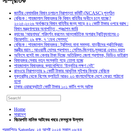
সাম্প্রতিক
জাতীয় বেসামরিক বিমান চলাচল নিরাপত্তা কমিটি (NCASC) পুনর্গঠন
বেবিচক : শাহজালাল বিমানবন্দর কি বিমান বাহিনীর অধীনে চলে যাচ্ছে?
২০২৫-২০২৬ অর্থবছরে বিমান বাহিনীর জন্য সাড়ে ৪২ কোটি টাকার ওপরে বরাদ্দ :
বিমান মন্ত্রণালয়ের অনাপত্তি , প্রঙাপন জারি
র‍্যাবের ‘আয়নাঘর’ পরিদর্শন করলেন আন্তর্জাতিক অপরাধ ট্রাইব্যুনালের ৩
বিচারপতি: ২৯ কক্ষ, ৭ ‘ডেথ সেলসহ’
বেবিচক : শাহজালাল বিমানবন্দর : ট্রলিসহ নানা সমস্যা, যাত্রীদের প্রতিক্রিয়া:
মন্ত্রীর বয়ান : আওয়ামী দোসর প্রশাসন : সেলিম-জিন্নাহ-সুব্রতরা এখনও বহাল
অফিসে বসেই মদ কেনার টাকা দিচ্ছে অতিরিক্ত জেলা প্রশাসক, ভিডিও ভাইরাল
বিমানবন্দর সেবায় নতুন সংস্কৃতি গড়ে তোলা হচ্ছে
শাহজালাল বিমানবন্দর: ক্যানোপিতে ‘উন্নতির লক্ষণ নেই’
রানওয়ে নিরাপত্তায় ৯ কোটি টাকায় আধুনিক সুইপার কিনছে বেবিচক
যুক্তরাষ্ট্র থেকে বিশেষ ফ্লাইটে আরও ২৩ বাংলাদেশিকে দেশে ফেরত পাঠানো
হলো
ঢাকার এয়ারফ্রেইটে কোটি টাকার ১০১ কার্টন পণ্য আটক
Home
সারাদেশ
বিচারপতি মানিক আটকের খবরে ফেসবুকে উল্লাস
প্রকাশিতঃ
Saturday, ২৪ আগষ্ট ২০২৪ সকাল ০৬:৪৪