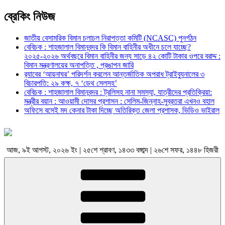
ব্রেকিং নিউজ
জাতীয় বেসামরিক বিমান চলাচল নিরাপত্তা কমিটি (NCASC) পুনর্গঠন
বেবিচক : শাহজালাল বিমানবন্দর কি বিমান বাহিনীর অধীনে চলে যাচ্ছে?
২০২৫-২০২৬ অর্থবছরে বিমান বাহিনীর জন্য সাড়ে ৪২ কোটি টাকার ওপরে বরাদ্দ :
বিমান মন্ত্রণালয়ের অনাপত্তি , প্রঙাপন জারি
র‍্যাবের ‘আয়নাঘর’ পরিদর্শন করলেন আন্তর্জাতিক অপরাধ ট্রাইব্যুনালের ৩
বিচারপতি: ২৯ কক্ষ, ৭ ‘ডেথ সেলসহ’
বেবিচক : শাহজালাল বিমানবন্দর : ট্রলিসহ নানা সমস্যা, যাত্রীদের প্রতিক্রিয়া:
মন্ত্রীর বয়ান : আওয়ামী দোসর প্রশাসন : সেলিম-জিন্নাহ-সুব্রতরা এখনও বহাল
অফিসে বসেই মদ কেনার টাকা দিচ্ছে অতিরিক্ত জেলা প্রশাসক, ভিডিও ভাইরাল
আজ, ৯ই আগস্ট, ২০২৬ ইং | ২৫শে শ্রাবণ, ১৪৩৩ বঙ্গাব্দ | ২৬শে সফর, ১৪৪৮ হিজরী