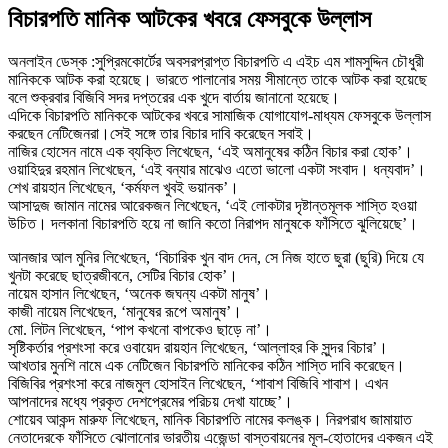
বিচারপতি মানিক আটকের খবরে ফেসবুকে উল্লাস
অনলাইন ডেস্ক :সুপ্রিমকোর্টের অবসরপ্রাপ্ত বিচারপতি এ এইচ এম শামসুদ্দিন চৌধুরী
মানিককে আটক করা হয়েছে। ভারতে পালানোর সময় সীমান্তে তাকে আটক করা হয়েছে
বলে শুক্রবার বিজিবি সদর দপ্তরের এক খুদে বার্তায় জানানো হয়েছে।
এদিকে বিচারপতি মানিককে আটকের খবরে সামাজিক যোগাযোগ-মাধ্যম ফেসবুকে উল্লাস
করছেন নেটিজেনরা।সেই সঙ্গে তার বিচার দাবি করেছেন সবাই।
নাজির হোসেন নামে এক ব্যক্তি লিখেছেন, ‘এই অমানুষের কঠিন বিচার করা হোক’।
ওয়াহিদুর রহমান লিখেছেন, ‘এই বন্যার মাঝেও এতো ভালো একটা সংবাদ। ধন্যবাদ’।
শেখ রায়হান লিখেছেন, ‘কর্মফল খুবই ভয়ানক’।
আসাদুজ জামান নামের আরেকজন লিখেছেন, ‘এই লোকটার দৃষ্টান্তমূলক শাস্তি হওয়া
উচিত। দলকানা বিচারপতি হয়ে না জানি কতো নিরাপদ মানুষকে ফাঁসিতে ঝুলিয়েছে’।
আনজার আল মুনির লিখেছেন, ‘বিচারিক খুন বাদ দেন, সে নিজ হাতে ছুরা (ছুরি) দিয়ে যে
খুনটা করেছে ছাত্রজীবনে, সেটির বিচার হোক’।
নায়েম হাসান লিখেছেন, ‘অনেক জঘন্য একটা মানুষ’।
কাজী নায়েম লিখেছেন, ‘মানুষের রূপে অমানুষ’।
মো. লিটন লিখেছেন, ‘পাপ কখনো বাপকেও ছাড়ে না’।
সৃষ্টিকর্তার প্রশংসা করে ওবায়েদ রায়হান লিখেছেন, ‘আল্লাহর কি সুন্দর বিচার’।
আখতার মুনশি নামে এক নেটিজেন বিচারপতি মানিকের কঠিন শাস্তি দাবি করেছেন।
বিজিবির প্রশংসা করে নাজমুল হোসাইন লিখেছেন, ‘শাবাশ বিজিবি শাবাশ। এখন
আপনাদের মধ্যে প্রকৃত দেশপ্রেমের পরিচয় দেখা যাচ্ছে’।
শোয়েব আকন্দ মারুফ লিখেছেন, মানিক বিচারপতি নামের কলঙ্ক। নিরপরাধ জামায়াত
নেতাদেরকে ফাঁসিতে ঝোলানোর ভারতীয় এজেন্ডা বাস্তবায়নের মূল-হোতাদের একজন এই