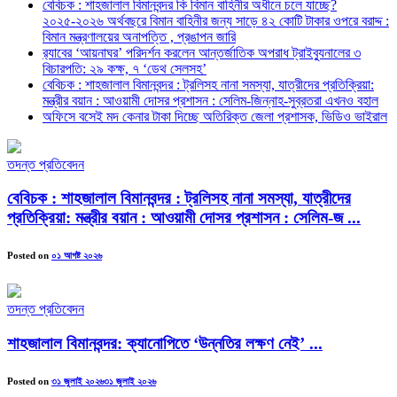
বেবিচক : শাহজালাল বিমানবন্দর কি বিমান বাহিনীর অধীনে চলে যাচ্ছে?
২০২৫-২০২৬ অর্থবছরে বিমান বাহিনীর জন্য সাড়ে ৪২ কোটি টাকার ওপরে বরাদ্দ :
বিমান মন্ত্রণালয়ের অনাপত্তি , প্রঙাপন জারি
র‍্যাবের ‘আয়নাঘর’ পরিদর্শন করলেন আন্তর্জাতিক অপরাধ ট্রাইব্যুনালের ৩
বিচারপতি: ২৯ কক্ষ, ৭ ‘ডেথ সেলসহ’
বেবিচক : শাহজালাল বিমানবন্দর : ট্রলিসহ নানা সমস্যা, যাত্রীদের প্রতিক্রিয়া:
মন্ত্রীর বয়ান : আওয়ামী দোসর প্রশাসন : সেলিম-জিন্নাহ-সুব্রতরা এখনও বহাল
অফিসে বসেই মদ কেনার টাকা দিচ্ছে অতিরিক্ত জেলা প্রশাসক, ভিডিও ভাইরাল
তদন্ত প্রতিবেদন
বেবিচক : শাহজালাল বিমানবন্দর : ট্রলিসহ নানা সমস্যা, যাত্রীদের
প্রতিক্রিয়া: মন্ত্রীর বয়ান : আওয়ামী দোসর প্রশাসন : সেলিম-জ ...
Posted on
০১ আগষ্ট ২০২৬
তদন্ত প্রতিবেদন
শাহজালাল বিমানবন্দর: ক্যানোপিতে ‘উন্নতির লক্ষণ নেই’ ...
Posted on
৩১ জুলাই ২০২৬
৩১ জুলাই ২০২৬