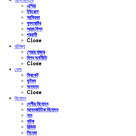
আন্তর্জাতিক
এশিয়া
ইউরোপ
আফ্রিকা
যুক্তরাষ্ট্র
আরব বিশ্ব
প্রবাসী
Close
বানিজ্য
শেয়ার বাজার
বিশ্ব অর্থনীতি
Close
খেলা
ক্রিকেট
ফুটবল
অন্যন্য
Close
বিনোদন
দেশীয় বিনোদন
আন্তর্জাতিক বিনোদন
গান
নাটক
রিভিউ
সিনেমা