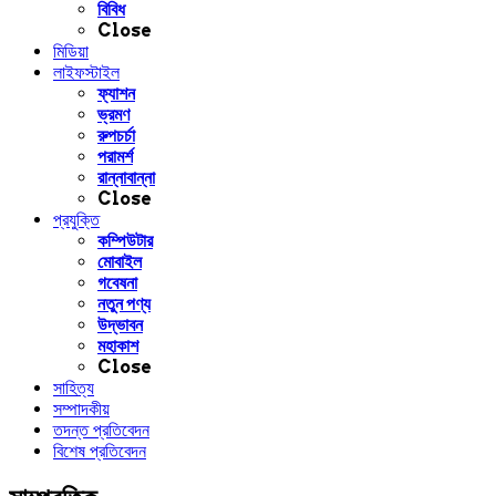
বিবিধ
Close
মিডিয়া
লাইফস্টাইল
ফ্যাশন
ভ্রমণ
রুপচর্চা
পরামর্শ
রান্নাবান্না
Close
প্রযুক্তি
কম্পিউটার
মোবাইল
গবেষনা
নতুন পণ্য
উদ্ভাবন
মহাকাশ
Close
সাহিত্য
সম্পাদকীয়
তদন্ত প্রতিবেদন
বিশেষ প্রতিবেদন