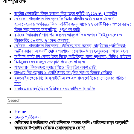
সাম্প্রতিক
জাতীয় বেসামরিক বিমান চলাচল নিরাপত্তা কমিটি (NCASC) পুনর্গঠন
বেবিচক : শাহজালাল বিমানবন্দর কি বিমান বাহিনীর অধীনে চলে যাচ্ছে?
২০২৫-২০২৬ অর্থবছরে বিমান বাহিনীর জন্য সাড়ে ৪২ কোটি টাকার ওপরে বরাদ্দ :
বিমান মন্ত্রণালয়ের অনাপত্তি , প্রঙাপন জারি
র‍্যাবের ‘আয়নাঘর’ পরিদর্শন করলেন আন্তর্জাতিক অপরাধ ট্রাইব্যুনালের ৩
বিচারপতি: ২৯ কক্ষ, ৭ ‘ডেথ সেলসহ’
বেবিচক : শাহজালাল বিমানবন্দর : ট্রলিসহ নানা সমস্যা, যাত্রীদের প্রতিক্রিয়া:
মন্ত্রীর বয়ান : আওয়ামী দোসর প্রশাসন : সেলিম-জিন্নাহ-সুব্রতরা এখনও বহাল
অফিসে বসেই মদ কেনার টাকা দিচ্ছে অতিরিক্ত জেলা প্রশাসক, ভিডিও ভাইরাল
বিমানবন্দর সেবায় নতুন সংস্কৃতি গড়ে তোলা হচ্ছে
শাহজালাল বিমানবন্দর: ক্যানোপিতে ‘উন্নতির লক্ষণ নেই’
রানওয়ে নিরাপত্তায় ৯ কোটি টাকায় আধুনিক সুইপার কিনছে বেবিচক
যুক্তরাষ্ট্র থেকে বিশেষ ফ্লাইটে আরও ২৩ বাংলাদেশিকে দেশে ফেরত পাঠানো
হলো
ঢাকার এয়ারফ্রেইটে কোটি টাকার ১০১ কার্টন পণ্য আটক
Home
তদন্ত প্রতিবেদন
বেবিচকের উপপরিচালক সেই রাশিদাকে পাবনায় বদলি : বাতিলের জন্য অন্তর্বর্তী
সরকারের উপদেষ্টার বেবিচক চেয়ারম্যানকে ফোন!