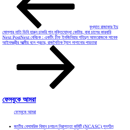
কুখ্যাত রাজাকার ইদু
মোল্লার নাতি ডিবি হারুন চাকরি পান মুক্তিযোদ্ধা কোটায়, বাবা চালের কারবারি
Next Post
Next
বেবিচক : একটিং চীফ ইনজিনিয়ার শহিদুল আফরোজকে সাবেক
আইনমন্ত্রীর আত্মীয় বলে প্রচার, রাজনৈতিক ট্যাগ লাগানোর পায়তারা
ফেসবুকে আমরা
ফেসবুকে আমরা
জাতীয় বেসামরিক বিমান চলাচল নিরাপত্তা কমিটি (NCASC) পুনর্গঠন