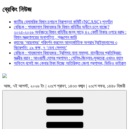
ব্রেকিং নিউজ
জাতীয় বেসামরিক বিমান চলাচল নিরাপত্তা কমিটি (NCASC) পুনর্গঠন
বেবিচক : শাহজালাল বিমানবন্দর কি বিমান বাহিনীর অধীনে চলে যাচ্ছে?
২০২৫-২০২৬ অর্থবছরে বিমান বাহিনীর জন্য সাড়ে ৪২ কোটি টাকার ওপরে বরাদ্দ :
বিমান মন্ত্রণালয়ের অনাপত্তি , প্রঙাপন জারি
র‍্যাবের ‘আয়নাঘর’ পরিদর্শন করলেন আন্তর্জাতিক অপরাধ ট্রাইব্যুনালের ৩
বিচারপতি: ২৯ কক্ষ, ৭ ‘ডেথ সেলসহ’
বেবিচক : শাহজালাল বিমানবন্দর : ট্রলিসহ নানা সমস্যা, যাত্রীদের প্রতিক্রিয়া:
মন্ত্রীর বয়ান : আওয়ামী দোসর প্রশাসন : সেলিম-জিন্নাহ-সুব্রতরা এখনও বহাল
অফিসে বসেই মদ কেনার টাকা দিচ্ছে অতিরিক্ত জেলা প্রশাসক, ভিডিও ভাইরাল
আজ, ৭ই আগস্ট, ২০২৬ ইং | ২৩শে শ্রাবণ, ১৪৩৩ বঙ্গাব্দ | ২৩শে সফর, ১৪৪৮ হিজরী