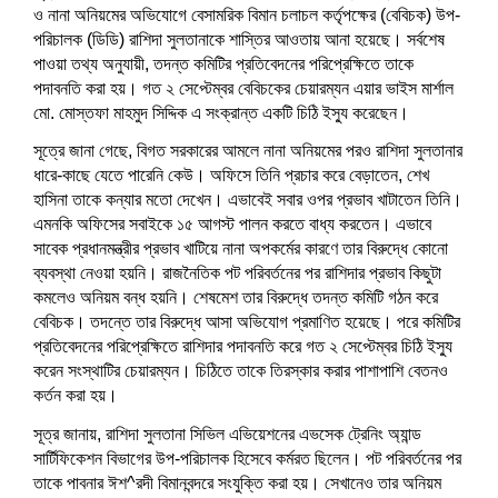
w
i
w
n
w
n
n
w
w
ও নানা অনিয়মের অভিযোগে বেসামরিক বিমান চলাচল কর্তৃপক্ষের (বেবিচক) উপ-
i
n
i
d
w
d
d
i
i
n
d
n
o
i
o
o
n
n
পরিচালক (ডিডি) রাশিদা সুলতানাকে শাস্তির আওতায় আনা হয়েছে। সর্বশেষ
d
o
d
w
n
w
w
d
d
o
w
o
)
d
)
)
o
o
পাওয়া তথ্য অনুযায়ী, তদন্ত কমিটির প্রতিবেদনের পরিপ্রেক্ষিতে তাকে
w
)
w
o
w
w
)
)
w
)
)
পদাবনতি করা হয়। গত ২ সেপ্টেম্বর বেবিচকের চেয়ারম্যন এয়ার ভাইস মার্শাল
)
মো. মোস্তফা মাহমুদ সিদ্দিক এ সংক্রান্ত একটি চিঠি ইস্যু করেছেন।
সূত্রে জানা গেছে, বিগত সরকারের আমলে নানা অনিয়মের পরও রাশিদা সুলতানার
ধারে-কাছে যেতে পারেনি কেউ। অফিসে তিনি প্রচার করে বেড়াতেন, শেখ
হাসিনা তাকে কন্যার মতো দেখেন। এভাবেই সবার ওপর প্রভাব খাটাতেন তিনি।
এমনকি অফিসের সবাইকে ১৫ আগস্ট পালন করতে বাধ্য করতেন। এভাবে
সাবেক প্রধানমন্ত্রীর প্রভাব খাটিয়ে নানা অপকর্মের কারণে তার বিরুদ্ধে কোনো
ব্যবস্থা নেওয়া হয়নি। রাজনৈতিক পট পরিবর্তনের পর রাশিদার প্রভাব কিছুটা
কমলেও অনিয়ম বন্ধ হয়নি। শেষমেশ তার বিরুদ্ধে তদন্ত কমিটি গঠন করে
বেবিচক। তদন্তে তার বিরুদ্ধে আসা অভিযোগ প্রমাণিত হয়েছে। পরে কমিটির
প্রতিবেদনের পরিপ্রেক্ষিতে রাশিদার পদাবনতি করে গত ২ সেপ্টেম্বর চিঠি ইস্যু
করেন সংস্থাটির চেয়ারম্যন। চিঠিতে তাকে তিরস্কার করার পাশাপাশি বেতনও
কর্তন করা হয়।
সূত্র জানায়, রাশিদা সুলতানা সিভিল এভিয়েশনের এভসেক ট্রেনিং অ্যান্ড
সার্টিফিকেশন বিভাগের উপ-পরিচালক হিসেবে কর্মরত ছিলেন। পট পরিবর্তনের পর
তাকে পাবনার ঈশ^রদী বিমানবন্দরে সংযুক্তি করা হয়। সেখানেও তার অনিয়ম