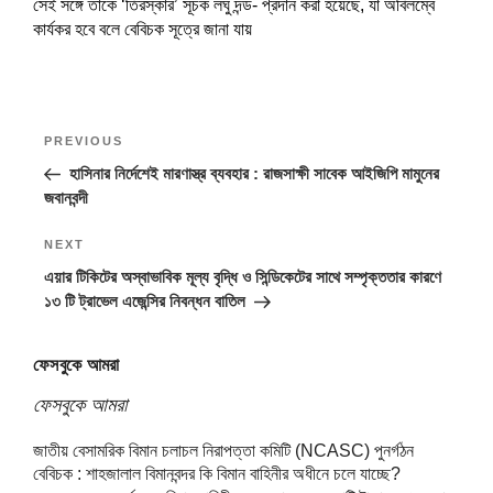
সেই সঙ্গে তাকে ‘তিরস্কার’ সূচক লঘু দন্ড- প্রদান করা হয়েছে, যা অবিলম্বে
কার্যকর হবে বলে বেবিচক সূত্রে জানা যায়
Post
Previous
PREVIOUS
navigation
Post
হাসিনার নির্দেশেই মারণাস্ত্র ব্যবহার : রাজসাক্ষী সাবেক আইজিপি মামুনের
জবানবন্দী
Next
NEXT
Post
এয়ার টিকিটের অস্বাভাবিক মূল্য বৃদ্ধি ও সিন্ডিকেটের সাথে সম্পৃক্ততার কারণে
১৩ টি ট্রাভেল এজেন্সির নিবন্ধন বাতিল
ফেসবুকে আমরা
ফেসবুকে আমরা
জাতীয় বেসামরিক বিমান চলাচল নিরাপত্তা কমিটি (NCASC) পুনর্গঠন
বেবিচক : শাহজালাল বিমানবন্দর কি বিমান বাহিনীর অধীনে চলে যাচ্ছে?