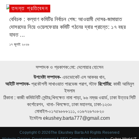
তদন্ত প্রতিবেদন
বেবিচক : কল্যাণ কমিটির নির্বাচন শেষ: আওয়ামী দোসর-জামায়াত
দোসরদের নিয়ে ওয়েলফেয়ার কমিটি গঠনের দ্বার প্রান্তে: ১৭ বছর
যাবত ...
POSTED
১৭ জুলাই ২০২৬
ON
সম্পাদক ও প্রকাশক:মো: দেলোয়ার হোসেন
উপদেষ্টা সম্পাদক-
এডভোকেট এস আকবর খান,
আইটি সম্পাদক-
প্রকৌশলী সাখাওয়াত পারভেজ পরাগ, স্টাফ
রিপোর্টার:
কাজী আমিনুল
ইসলাম
ঠিকানা : কাজী কমিউনিটি সেন্টার,খিলক্ষেত নামা পাড়া, ৯৬ নম্বর ওয়ার্ড, ঢাকা উত্তর সিটি
কর্পোরেশন, থানা- খিলক্ষেত, ঢাকা মহানগর, ঢাকা-১২৩০
মোবাইল-০১৭৫৯৮৮৮১১১, ০১৬৭২৬৭০৮২০
ইমেইলঃ ekushey.barta777@gmail.com
Copyright © 2026The Ekushey Barta All Rights Reserved