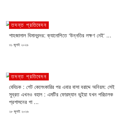
তদন্ত প্রতিবেদন
শাহজালাল বিমানবন্দর: ক্যানোপিতে ‘উন্নতির লক্ষণ নেই’ ...
POSTED
৩১ জুলাই ২০২৬
ON
তদন্ত প্রতিবেদন
বেবিচক : গেট কেলেংকারির পর এবার বাসা বরাদ্দে অনিয়ম: সেই
সুব্রত এখনও বহাল : এমটির ফোরম্যান ভুইয়া যখন পরিচালক
প্রশাসনের গা ...
POSTED
২৮ জুলাই ২০২৬
ON