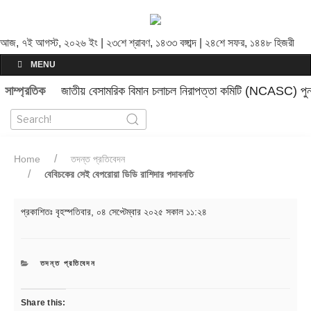
আজ, ৭ই আগস্ট, ২০২৬ ইং | ২৩শে শ্রাবণ, ১৪৩৩ বঙ্গাব্দ | ২৪শে সফর, ১৪৪৮ হিজরী
MENU
সাম্প্রতিক
জাতীয় বেসামরিক বিমান চলাচল নিরাপত্তা কমিটি (NCASC) পুনর
Home
তদন্ত প্রতিবেদন
বেবিচকের সেই বেপরোয়া ডিডি রাশিদার পদাবনতি
প্রকাশিতঃ
বৃহস্পতিবার, ০৪ সেপ্টেম্বার ২০২৫ সকাল ১১:২৪
CATEGORIES
তদন্ত প্রতিবেদন
Share this: