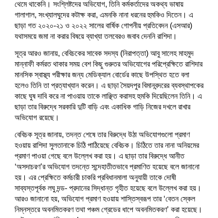
থেমে থাকেনি। সংশ্লিষ্টদের অভিযোগ, তিনি কর্মকর্তাদের অকথ্য ভাষায়
গালাগাল, সংখ্যালঘুদের কটাক্ষ করা, এমনকি নানা ধরনের হুমকিও দিতেন। এ
ছাড়া গত ২০২০-২১ ও ২০২২ সালের বার্ষিক গোপনীয় প্রতিবেদন (এসআর)
যথাসময়ে জমা না করার বিষয়ে ব্যাখ্যা তলবেরও জবাব দেননি রাশিদা।
সূত্র আরও জানায়, বেবিচকের সাবেক সদস্য (নিরাপত্তা) আবু সালেহ মাহমুদ
মান্নাফী কর্মরত থাকার সময় বেশ কিছু গুরুতর অভিযোগের পরিপ্রেক্ষিতে রাশিদার
মানসিক স্বাস্থ্য পরীক্ষার জন্য মেডিক্যাল বোর্ডের কাছে উপস্থিত হতে বলা
হলেও তিনি তা প্রত্যাখ্যান করেন। এ ছাড়া সৈয়দপুর বিমানবন্দরের ব্যবস্থাপকের
কাছে ঘুষ দাবি করে না পাওয়ায় তাকে লাঞ্ছিত করাসহ হুমকি দিয়েছিলেন তিনি। এ
ছাড়া তার বিরুদ্ধে সরকারি দুটি বাড়ি এবং একাধিক গাড়ি নিজের দখলে রাখার
অভিযোগ রয়েছে।
বেবিচক সূত্র জানায়, তদন্ত শেষে তার বিরুদ্ধে উঠা অভিযোগগুলো প্রমাণ
হওয়ায় রাশিদা সুলতানাকে চিঠি পাঠিয়েছে বেবিচক। চিঠিতে তার নানা অনিয়মের
প্রমাণ পাওয়া গেছে বলে উল্লেখ করা হয়। এ ছাড়া তার বিরুদ্ধে আনীত
‘অসদাচরণ’র অভিযোগ তদন্তে সন্দেহাতীতভাবে প্রমাণিত হয়েছে বলে জানানো
হয়। এর প্রেক্ষিতে কর্মচারী চাকরি প্রবিধানমালা অনুযায়ী তাকে দোষী
সাব্যস্তপূর্বক লঘু দন্ড- প্রদানের সিদ্ধান্ত গৃহীত হয়েছে বলে উল্লেখ করা হয়।
আরও জানানো হয়, অভিযোগ প্রমাণ হওয়ায় শাস্তিস্বরূপ তার ‘বেতন স্কেল
নিম্নস্তরে অবনমিতকরণ তথা পঞ্চম গ্রেডের ধাপে অবনমিতকরণ’ করা হয়েছে।