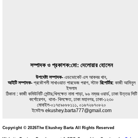
তদন্ত প্রতিবেদন
বেবিচক : কল্যাণ কমিটির নির্বাচন শেষ: আওয়ামী দোসর-জামায়াত দোসর
নিয়ে ওয়েলফেয়ার কমিটি গঠনের দ্বার প্রান্তে: ১৭ বছর যাবত ...
POSTED ON
১৭ জুলাই ২০২৬
সম্পাদক ও প্রকাশক:মো: দেলোয়ার হোসেন
উপদেষ্টা সম্পাদক-
এডভোকেট এস আকবর খান,
আইটি সম্পাদক-
প্রকৌশলী সাখাওয়াত পারভেজ পরাগ, স্টাফ
রিপোর্টার:
কাজী আমিনুল
ইসলাম
ঠিকানা : কাজী কমিউনিটি সেন্টার,খিলক্ষেত নামা পাড়া, ৯৬ নম্বর ওয়ার্ড, ঢাকা উত্তর সিটি
কর্পোরেশন, থানা- খিলক্ষেত, ঢাকা মহানগর, ঢাকা-১২৩০
মোবাইল-০১৭৫৯৮৮৮১১১, ০১৬৭২৬৭০৮২০
ইমেইলঃ ekushey.barta777@gmail.com
Copyright © 2026The Ekushey Barta All Rights Reserved