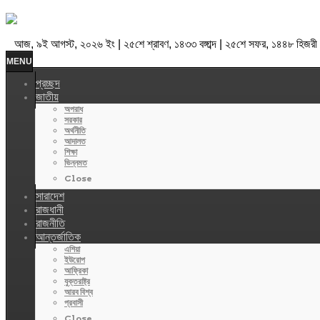
আজ, ৯ই আগস্ট, ২০২৬ ইং | ২৫শে শ্রাবণ, ১৪৩৩ বঙ্গাব্দ | ২৫শে সফর, ১৪৪৮ হিজরী
MENU
প্রচ্ছদ
জাতীয়
অপরাধ
সরকার
অর্থনীতি
আদালত
শিক্ষা
ভিন্নমত
Close
সারাদেশ
রাজধানী
রাজনীতি
আন্তর্জাতিক
এশিয়া
ইউরোপ
আফ্রিকা
যুক্তরাষ্ট্র
আরব বিশ্ব
প্রবাসী
Close