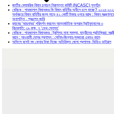
জাতীয় বেসামরিক বিমান চলাচল নিরাপত্তা কমিটি (NCASC) পুনর্গঠন
বেবিচক : শাহজালাল বিমানবন্দর কি বিমান বাহিনীর অধীনে চলে যাচ্ছে? ২০২৫-২০
অর্থবছরে বিমান বাহিনীর জন্য সাড়ে ৪২ কোটি টাকার ওপরে বরাদ্দ : বিমান মন্ত্রণালয়
অনাপত্তি , প্রঙাপন জারি
র‍্যাবের ‘আয়নাঘর’ পরিদর্শন করলেন আন্তর্জাতিক অপরাধ ট্রাইব্যুনালের ৩
বিচারপতি: ২৯ কক্ষ, ৭ ‘ডেথ সেলসহ’
বেবিচক : শাহজালাল বিমানবন্দর : ট্রলিসহ নানা সমস্যা, যাত্রীদের প্রতিক্রিয়া: মন্ত্র
বয়ান : আওয়ামী দোসর প্রশাসন : সেলিম-জিন্নাহ-সুব্রতরা এখনও বহাল
অফিসে বসেই মদ কেনার টাকা দিচ্ছে অতিরিক্ত জেলা প্রশাসক, ভিডিও ভাইরাল
তদন্ত প্রতিবেদন
বেবিচক : শাহজালাল বিমানবন্দর : ট্রলিসহ নানা সমস্যা, যাত্রীদের প্রতিক
মন্ত্রীর বয়ান : আওয়ামী দোসর প্রশাসন : সেলিম-জ ...
POSTED ON
০১ আগষ্ট ২০২৬