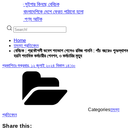
কায় আধুনিক সুইপার কিনছে বেবিচক
াইটে আরও ২৩ বাংলাদেশিকে দেশে ফেরত পাঠানো হলো
র ১০১ কার্টন পণ্য আটক
Home
তদন্ত প্রতিবেদন
বেবিচক : প্রকৌশলী ভবেশ শতভাগ পেলেও রমিজ পাননি : পাঁচ বছরেও পুনঃস্থাপন
হয়নি শতাধিক কর্মচারীর পেনশন, ৩ কর্মচারির মৃত্যু
প্রকাশিতঃ
শুক্রবার, ১২ জুলাই ২০২৪ বিকাল ১৪:৩০
Categories
তদন্ত
প্রতিবেদন
Share this: