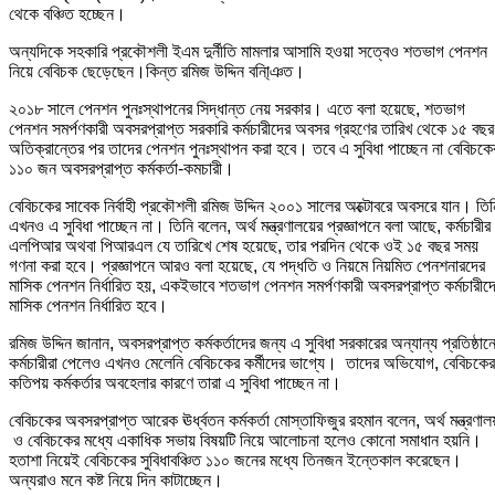
থেকে বঞ্চিত হচ্ছেন।
অন্যদিকে সহকারি প্রকৌশলী ইএম দুর্নীতি মামলার আসামি হওয়া সত্বেও শতভাগ পেনশন
নিয়ে বেবিচক ছেড়েছেন।কিন্ত রমিজ উদ্দিন বনিা্ঞত।
২০১৮ সালে পেনশন পুনঃস্থাপনের সিদ্ধান্ত নেয় সরকার। এতে বলা হয়েছে, শতভাগ
পেনশন সমর্পণকারী অবসরপ্রাপ্ত সরকারি কর্মচারীদের অবসর গ্রহণের তারিখ থেকে ১৫ বছর
অতিক্রান্তের পর তাদের পেনশন পুনঃস্থাপন করা হবে। তবে এ সুবিধা পাচ্ছেন না বেবিচকে
১১০ জন অবসরপ্রাপ্ত কর্মকর্তা-কমচারী।
বেবিচকের সাবেক নির্বাহী প্রকৌশলী রমিজ উদ্দিন ২০০১ সালের অক্টোবরে অবসরে যান। তিন
এখনও এ সুবিধা পাচ্ছেন না। তিনি বলেন, অর্থ মন্ত্রণালয়ের প্রজ্ঞাপনে বলা আছে, কর্মচারীর
এলপিআর অথবা পিআরএল যে তারিখে শেষ হয়েছে, তার পরদিন থেকে ওই ১৫ বছর সময়
গণনা করা হবে। প্রজ্ঞাপনে আরও বলা হয়েছে, যে পদ্ধতি ও নিয়মে নিয়মিত পেনশনারদের
মাসিক পেনশন নির্ধারিত হয়, একইভাবে শতভাগ পেনশন সমর্পণকারী অবসরপ্রাপ্ত কর্মচারীদ
মাসিক পেনশন নির্ধারিত হবে।
রমিজ উদ্দিন জানান, অবসরপ্রাপ্ত কর্মকর্তাদের জন্য এ সুবিধা সরকারের অন্যান্য প্রতিষ্ঠান
কর্মচারীরা পেলেও এখনও মেলেনি বেবিচকের কর্মীদের ভাগ্যে। তাদের অভিযোগ, বেবিচকের
কতিপয় কর্মকর্তার অবহেলার কারণে তারা এ সুবিধা পাচ্ছেন না।
বেবিচকের অবসরপ্রাপ্ত আরেক ঊর্ধ্বতন কর্মকর্তা মোস্তাফিজুর রহমান বলেন, অর্থ মন্ত্রণাল
ও বেবিচকের মধ্যে একাধিক সভায় বিষয়টি নিয়ে আলোচনা হলেও কোনো সমাধান হয়নি।
হতাশা নিয়েই বেবিচকের সুবিধাবঞ্চিত ১১০ জনের মধ্যে তিনজন ইন্তেকাল করেছেন।
অন্যরাও মনে কষ্ট নিয়ে দিন কাটাচ্ছেন।