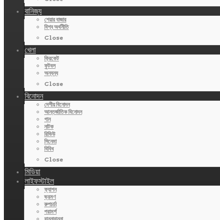
বানিজ্য
শেয়ার বাজার
বিশ্ব অর্থনীতি
Close
খেলা
ক্রিকেট
ফুটবল
অন্যন্য
Close
বিনোদন
দেশীয় বিনোদন
আন্তর্জাতিক বিনোদন
গান
নাটক
রিভিউ
সিনেমা
বিবিধ
Close
মিডিয়া
লাইফস্টাইল
ফ্যাশন
ভ্রমণ
রুপচর্চা
পরামর্শ
রান্নাবান্না