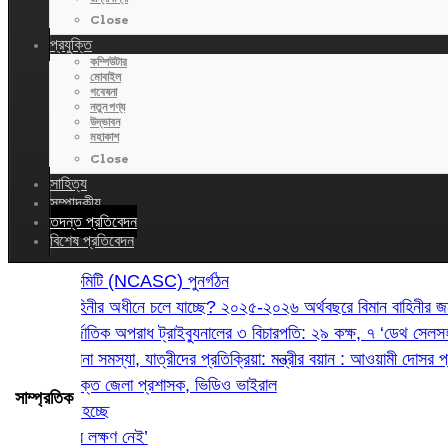
Close
প্রযুক্তি
কম্পিউটার
মোবাইল
গবেষনা
নতুন পণ্য
উদ্ভাবন
মহাকাশ
Close
সাহিত্য
সম্পাদকীয়
তদন্ত প্রতিবেদন
বিশেষ প্রতিবেদন
 নিরাপত্তা কমিটি (NCASC) পুনর্গঠন
 কি বিমান বাহিনীর অধীনে চলে যাচ্ছে? ২০২৫-২০২৬ অর্থবছরে বিমান বাহিনীর জন্য 
রলেন আন্তর্জাতিক অপরাধ ট্রাইব্যুনালের ৩ বিচারপতি: ২৯ কক্ষ, ৭ ‘ডেথ সেলসহ’
: ট্রলিসহ নানা সমস্যা, যাত্রীদের প্রতিক্রিয়া: মন্ত্রীর বয়ান : আওয়ামী দোসর প
িচ্ছে অতিরিক্ত জেলা প্রশাসক, ভিডিও ভাইরাল
সাম্প্রতিক
ি গড়ে তোলা হচ্ছে
তে ‘উন্নতির লক্ষণ নেই’