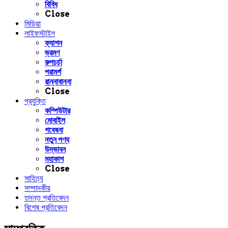
বিবিধ
Close
মিডিয়া
লাইফস্টাইল
ফ্যাশন
ভ্রমণ
রুপচর্চা
পরামর্শ
রান্নাবান্না
Close
প্রযুক্তি
কম্পিউটার
মোবাইল
গবেষনা
নতুন পণ্য
উদ্ভাবন
মহাকাশ
Close
সাহিত্য
সম্পাদকীয়
তদন্ত প্রতিবেদন
বিশেষ প্রতিবেদন