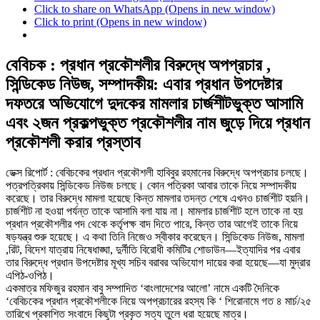
Click to share on WhatsApp (Opens in new window)
Click to print (Opens in new window)
বেবিচক : প্রধান প্রকৌশলীর বিরুদ্ধে অপপ্রচার ,
সিন্ডিকেড নিউজ, সম্পাদকীয়: এবার প্রধান উপদেষ্টার
দফতরে অভিযোগে দুদকের মামলার চার্জশীটভুক্ত আসামি
এবং ২জন প্রকল্পভুক্ত প্রকৌশলীর নাম জুড়ে দিয়ে প্রধান
প্রকৌশলী করার প্রস্তাব
ডেক্স রিপোর্ট : বেবিচকের প্রধান প্রকৌশলী হাবিবুর রহমানের বিরুদ্ধে অপপ্রচার চলছে।
পত্রপত্রিকায় সিন্ডিকেড নিউজ চলছে। কোন পত্রিকা আবার তাকে নিয়ে সম্পাদকীয়
করেছে। তার বিরুদ্ধে মামলা হয়েছে কিন্ত মামলার তদন্ত শেষে এখনও চার্জশীট হয়নি।
চার্জশীট না হওয়া পর্যন্ত তাকে আসামি বলা যায় না। মামলার চার্জশীট হলে তাকে না হয়
প্রধান প্রকৌশলীর পদ থেকে কর্তৃপক্ষ বাদ দিতে পারে, কিন্ত তার আগেই তাকে নিয়ে
ষড়যন্ত্র শুরু হয়েছে। এ কথা তিনি নিজেও স্বীকার করেছেন। সিন্ডিকেড নিউজ, মামলা
,রিট, বিদেশ যাত্রায় নিষেধাঙ্ঘা, দুর্নীতি বিরোধী কমিটির শোডাউন—ইত্যাদির পর এবার
তার বিরুদ্ধে প্রধান উপদেষ্টার মূখ্য সচিব বরাবর অভিযোগ দায়ের করা হয়েছে—যা মুদ্রার
এপিঠ-ওপিঠ।
একমাত্র মফিজুর রহমান বাবু সম্পাদিত ‘বাংলাদেশের আলো’ নামে একটি দৈনিকে
‘বেবিচকের প্রধান প্রকৌশলীকে নিয়ে অপপ্রচারের রহস্য কি ‘ শিরোনামে গত ৪ মার্চ/২৫
তারিখে প্রকাশিত সংবাদে কিছুটা প্রকৃত সত্য তুলে ধরা হয়েছে মাত্র।