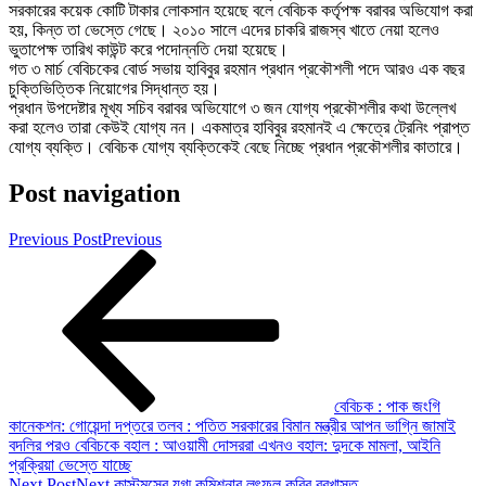
সরকারের কয়েক কোটি টাকার লোকসান হয়েছে বলে বেবিচক কর্তৃপক্ষ বরাবর অভিযোগ করা
হয়, কিন্ত তা ভেস্তে গেছে। ২০১০ সালে এদের চাকরি রাজস্ব খাতে নেয়া হলেও
ভুতাপেক্ষ তারিখ কাউন্ট করে পদোন্নতি দেয়া হয়েছে।
গত ৩ মার্চ বেবিচকের বোর্ড সভায় হাবিবুর রহমান প্রধান প্রকৌশলী পদে আরও এক বছর
চুক্তিভিত্তিক নিয়োগের সিদ্ধান্ত হয়।
প্রধান উপদেষ্টার মূখ্য সচিব বরাবর অভিযোগে ৩ জন যোগ্য প্রকৌশলীর কথা উল্লেখ
করা হলেও তারা কেউই যোগ্য নন। একমাত্র হাবিবুর রহমানই এ ক্ষেত্রে ট্রেনিং প্রাপ্ত
যোগ্য ব্যক্তি। বেবিচক যোগ্য ব্যক্তিকেই বেছে নিচ্ছে প্রধান প্রকৌশলীর কাতারে।
Post navigation
Previous Post
Previous
বেবিচক : পাক জংগি
কানেকশন: গোয়েন্দা দপ্তরে তলব : পতিত সরকারের বিমান মন্ত্রীর আপন ভাগ্নি জামাই
বদলির পরও বেবিচকে বহাল : আওয়ামী দোসররা এখনও বহাল: দুদকে মামলা, আইনি
প্রক্রিয়া ভেস্তে যাচ্ছে
Next Post
Next
কাস্টমসের যুগ্ম কমিশনার লুৎফুল কবির বরখাস্ত