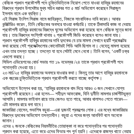
বেবিচক প্রধান প্রকৌশলী পদে চুক্তিভিত্তিক নিয়োগ পেতে যাওয়া হাবিবুর রহমানের
বিরুদ্ধে প্রধান উপদেষ্টার মুখ্য সচিব বরাবর গত ৫ মার্চ অভিযোগ করেছেন সিরাজুল
ইসলাম নামে এক ব্যক্তি।
এই সিরাজ ইংলিশ সিরাজ নামে জাহিরকৃত, নিজকে সাংবাদিকও দাবি করেন। আবার
কন্টাক্টরিও করেন , তিনি বেবিচকের অবসরে যাওয়া কর্মচারি। তাকে ঠিকাদারি কাজ না দেয়ায়
প্রকৌশলী হাবিবুর রহমানের বিরুদ্ধে ঘুসের অভিযোগ করা হয়েছে বলে বেবিচক সূত্রে জানা
যায়। তার বিরুদ্ধে সংশ্লিষ্ট থানায় ২ প্রকৌশলী জিডি করেছেন বলেও জানা যায়।
প্রধান প্রকৌশলী হাবিবুর রহমানের দাবি দুদকের যে চার মামলা সেখানে ছয়টি প্রজেক্টের
কথা রয়েছে সেই প্রজেক্টগুলোর কোনোটারই পিডি আমি ছিলাম না। যেহেতু মামলা হয়েছে
এখন তার তদন্ত হচ্ছে। তদন্তে যা হবে সেটাই মেনে নেবো। তিনি বলেন, ‘একটি চক্র
এগুলো করছে।
সিভিল এভিয়েশনের বোর্ড সভায় গত ১৯ নভেম্বর /২৪ তাকে প্রধান প্রকৌশলী পদে
পদোন্নতি দেওয়া হয়।
২৩ মার্চ/২৫ হাবিবুর রহমানের অবসরে যাওয়ার কথা। কিন্তু তার আগে হাবিবুর রহমানকে
এক বছরের চুক্তিভিত্তিক প্রধান প্রকৌশলী করতে যাচ্ছে কর্তৃপক্ষ।
অভিযোগে উল্লেখ করা হয়, ‘হাবিবুর রহমানকে বাদ দিয়ে আরও ৩ জন সেখানে যোগ্য
প্রকৌশলী রয়েছেন। এরা হলেন— শহীদুল আফরোজ, যিনি দুর্নীতি মামলার চার্জশীটভুক্ত
আসামি। মামলার ফাইনাল রায়ে তার জেলও হতে পারে, আবার খালাসও পেতে পারেন—
এটা মামলার রায়ে বলা যাবে।
জাকারিয়া হোসেন, শুভাশিষ বড়ুয়া—এরা দুজনই প্রকল্পের লোক। এর মধ্যে জাকারিয়ার
বিরুদ্ধে দুদকের অভিযোগ তদন্তাধীন। বড়ুয়া এ পদের জন্য আনফিট বলে অনেকে
জানান।
এদের ২ জনকে বেবিচকের নিয়মনীতির তোয়াক্কা না করে পদোন্নতির পর পদোন্নতি
প্রদান করা হয়েছে, এতে করে এদের ফিডার পদ পূর্ন হয়নি। এদেরকে রাজস্ব খাতে নেয়ায়