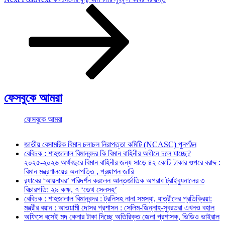
ফেসবুকে আমরা
ফেসবুকে আমরা
জাতীয় বেসামরিক বিমান চলাচল নিরাপত্তা কমিটি (NCASC) পুনর্গঠন
বেবিচক : শাহজালাল বিমানবন্দর কি বিমান বাহিনীর অধীনে চলে যাচ্ছে?
২০২৫-২০২৬ অর্থবছরে বিমান বাহিনীর জন্য সাড়ে ৪২ কোটি টাকার ওপরে বরাদ্দ :
বিমান মন্ত্রণালয়ের অনাপত্তি , প্রঙাপন জারি
র‍্যাবের ‘আয়নাঘর’ পরিদর্শন করলেন আন্তর্জাতিক অপরাধ ট্রাইব্যুনালের ৩
বিচারপতি: ২৯ কক্ষ, ৭ ‘ডেথ সেলসহ’
বেবিচক : শাহজালাল বিমানবন্দর : ট্রলিসহ নানা সমস্যা, যাত্রীদের প্রতিক্রিয়া:
মন্ত্রীর বয়ান : আওয়ামী দোসর প্রশাসন : সেলিম-জিন্নাহ-সুব্রতরা এখনও বহাল
অফিসে বসেই মদ কেনার টাকা দিচ্ছে অতিরিক্ত জেলা প্রশাসক, ভিডিও ভাইরাল