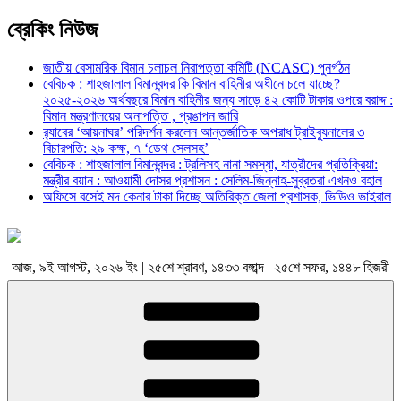
ব্রেকিং নিউজ
জাতীয় বেসামরিক বিমান চলাচল নিরাপত্তা কমিটি (NCASC) পুনর্গঠন
বেবিচক : শাহজালাল বিমানবন্দর কি বিমান বাহিনীর অধীনে চলে যাচ্ছে?
২০২৫-২০২৬ অর্থবছরে বিমান বাহিনীর জন্য সাড়ে ৪২ কোটি টাকার ওপরে বরাদ্দ :
বিমান মন্ত্রণালয়ের অনাপত্তি , প্রঙাপন জারি
র‍্যাবের ‘আয়নাঘর’ পরিদর্শন করলেন আন্তর্জাতিক অপরাধ ট্রাইব্যুনালের ৩
বিচারপতি: ২৯ কক্ষ, ৭ ‘ডেথ সেলসহ’
বেবিচক : শাহজালাল বিমানবন্দর : ট্রলিসহ নানা সমস্যা, যাত্রীদের প্রতিক্রিয়া:
মন্ত্রীর বয়ান : আওয়ামী দোসর প্রশাসন : সেলিম-জিন্নাহ-সুব্রতরা এখনও বহাল
অফিসে বসেই মদ কেনার টাকা দিচ্ছে অতিরিক্ত জেলা প্রশাসক, ভিডিও ভাইরাল
আজ, ৯ই আগস্ট, ২০২৬ ইং | ২৫শে শ্রাবণ, ১৪৩৩ বঙ্গাব্দ | ২৫শে সফর, ১৪৪৮ হিজরী