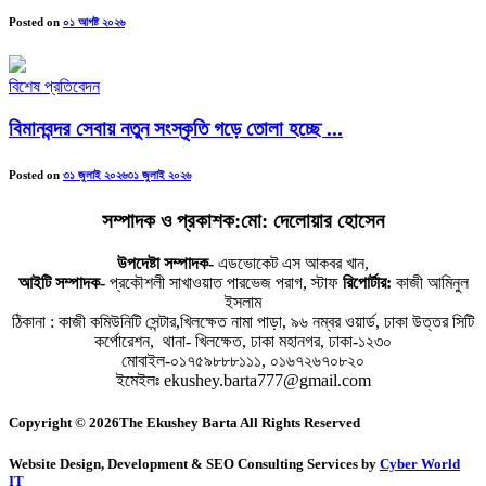
Posted on
০১ আগষ্ট ২০২৬
বিশেষ প্রতিবেদন
বিমানবন্দর সেবায় নতুন সংস্কৃতি গড়ে তোলা হচ্ছে ...
Posted on
৩১ জুলাই ২০২৬
৩১ জুলাই ২০২৬
সম্পাদক ও প্রকাশক:মো: দেলোয়ার হোসেন
উপদেষ্টা সম্পাদক-
এডভোকেট এস আকবর খান,
আইটি সম্পাদক-
প্রকৌশলী সাখাওয়াত পারভেজ পরাগ, স্টাফ
রিপোর্টার:
কাজী আমিনুল
ইসলাম
ঠিকানা : কাজী কমিউনিটি সেন্টার,খিলক্ষেত নামা পাড়া, ৯৬ নম্বর ওয়ার্ড, ঢাকা উত্তর সিটি
কর্পোরেশন, থানা- খিলক্ষেত, ঢাকা মহানগর, ঢাকা-১২৩০
মোবাইল-০১৭৫৯৮৮৮১১১, ০১৬৭২৬৭০৮২০
ইমেইলঃ ekushey.barta777@gmail.com
Copyright © 2026The Ekushey Barta All Rights Reserved
Website Design, Development & SEO Consulting Services by
Cyber World
IT