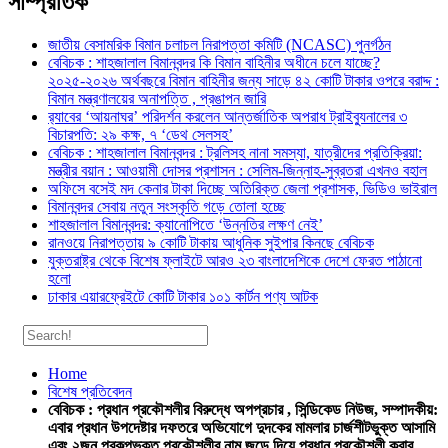
সাম্প্রতিক
জাতীয় বেসামরিক বিমান চলাচল নিরাপত্তা কমিটি (NCASC) পুনর্গঠন
বেবিচক : শাহজালাল বিমানবন্দর কি বিমান বাহিনীর অধীনে চলে যাচ্ছে?
২০২৫-২০২৬ অর্থবছরে বিমান বাহিনীর জন্য সাড়ে ৪২ কোটি টাকার ওপরে বরাদ্দ :
বিমান মন্ত্রণালয়ের অনাপত্তি , প্রঙাপন জারি
র‍্যাবের ‘আয়নাঘর’ পরিদর্শন করলেন আন্তর্জাতিক অপরাধ ট্রাইব্যুনালের ৩
বিচারপতি: ২৯ কক্ষ, ৭ ‘ডেথ সেলসহ’
বেবিচক : শাহজালাল বিমানবন্দর : ট্রলিসহ নানা সমস্যা, যাত্রীদের প্রতিক্রিয়া:
মন্ত্রীর বয়ান : আওয়ামী দোসর প্রশাসন : সেলিম-জিন্নাহ-সুব্রতরা এখনও বহাল
অফিসে বসেই মদ কেনার টাকা দিচ্ছে অতিরিক্ত জেলা প্রশাসক, ভিডিও ভাইরাল
বিমানবন্দর সেবায় নতুন সংস্কৃতি গড়ে তোলা হচ্ছে
শাহজালাল বিমানবন্দর: ক্যানোপিতে ‘উন্নতির লক্ষণ নেই’
রানওয়ে নিরাপত্তায় ৯ কোটি টাকায় আধুনিক সুইপার কিনছে বেবিচক
যুক্তরাষ্ট্র থেকে বিশেষ ফ্লাইটে আরও ২৩ বাংলাদেশিকে দেশে ফেরত পাঠানো
হলো
ঢাকার এয়ারফ্রেইটে কোটি টাকার ১০১ কার্টন পণ্য আটক
Home
বিশেষ প্রতিবেদন
বেবিচক : প্রধান প্রকৌশলীর বিরুদ্ধে অপপ্রচার , সিন্ডিকেড নিউজ, সম্পাদকীয়:
এবার প্রধান উপদেষ্টার দফতরে অভিযোগে দুদকের মামলার চার্জশীটভুক্ত আসামি
এবং ২জন প্রকল্পভুক্ত প্রকৌশলীর নাম জুড়ে দিয়ে প্রধান প্রকৌশলী করার