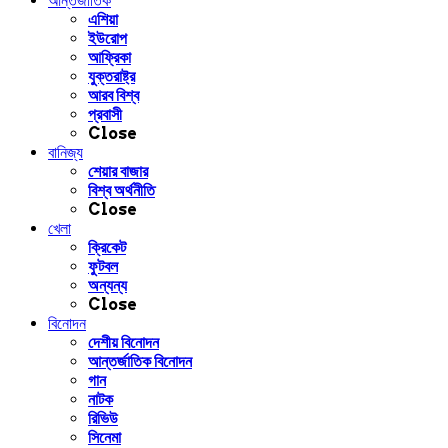
আন্তর্জাতিক
এশিয়া
ইউরোপ
আফ্রিকা
যুক্তরাষ্ট্র
আরব বিশ্ব
প্রবাসী
Close
বানিজ্য
শেয়ার বাজার
বিশ্ব অর্থনীতি
Close
খেলা
ক্রিকেট
ফুটবল
অন্যন্য
Close
বিনোদন
দেশীয় বিনোদন
আন্তর্জাতিক বিনোদন
গান
নাটক
রিভিউ
সিনেমা