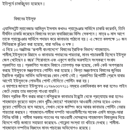
ইতিপূর্বে চাকরিচ্যুত হয়েছেন।
বিমানের ইউসুফ
এ্যাসিসটেন্ট ম্যানেজার আমিনুল ইসলাম কখনও প্যাসেন্ঞার সার্ভিসে চাকরি করেননি, তিনি
দীর্ঘদিন চাকরি করেছেন বিমানের ফরেন ক্যারিয়ারের বিলিং সেকশনে। মাত্র ৬ মাস আগে
তাকে প্যাজেন্ঞার সার্ভিসে পদায়ন করে কানাডায় পাঠানো হয়। এ ক্ষেতে কমপক্ষে ১০ জন
সিনিয়রকে বন্ঞিত করা হয়েছে, যারা অভিঙ ও দক্ষ।
এ নিয়ে ১৩ অক্টোবর ‘রূপালী বাংলাদেশে‘ বিমানের ট্রাফিক বিভাগ/ শাহজাহান-
শামীমা,ইউসুফকে রিয়াদে ও কানাডায় পদায়নের পায়তারা, মানব পাচারকারী হিসেবে ইউসুফ
জেল খেটেছেন ৪ বছর’ শিরোনামে এবং একুশে বার্তার অরলাইনে সংস্করণে সংবাদ
প্রকাশিত হয়। প্রকাশিত সংবাদে বিমানে তোলপাড় শুরু হয়েছে, কেউ কেউ অপপ্রচার
করছে ইউসুফকে মন্ত্রণালয়ে পোস্টিং করা হয়েছে। কিন্ত মন্ত্রণালয়ে বিমানের জুনিয়র
ট্রাফিক গ্রাউন্ড সার্ভিস অফিসারের কোন পোস্ট নেই। প্রকাশিত রিপোর্টটি প্রেসে যাবার
আগেই ইউসুফকে লোভনীয় পোস্ট সৌদিতে পোস্টিং করা হয়।
এ ব্যাপারে জানতে ইউসুফের ০১৭৯৯৩৩৭৭১১ নম্বরে একাধিকবার কল করা হলেও লাইন
কেটে দেয়ায় তার বক্তব্য পাওয়া যায়নি।
বিমান শ্রমিক লীগ করার কারণে মশিকুরকে কানাডার টরেন্টো থেকে প্রত্যাহার করা হলেও
শাহজাহান কুয়েতে বহাল কোন খুটির জোরে? শাহজাহান আওয়ামী দোসর হয়েও এখনও
কুয়েত পোস্টিংয়ে বসে আছেন, সেখান থেকে জাম্পিং করে আবার কানাডায় পোস্টিং নেয়ার
পায়তারা করছেন। শাহজাহান-শামীমা দম্পতি আওয়ামীলীগের সাবেক এমপি মাহবুব-আরা
গিনির ঘনিষ্ঠ। শামীমা সরকার পতনের পর আওয়ামী দোসরদের শাহজালাল বিমানবন্দর দিয়ে
বিদেশে পাড়ি জমাতে সহায়তা করেছেন- গোয়েন্দা সংস্থা তা খতিয়ে দেখছে। শামীমা-
শাহজাহান দম্পতির বিরুদ্ধে মানব পাচারের অভিযোগও রয়েছে।