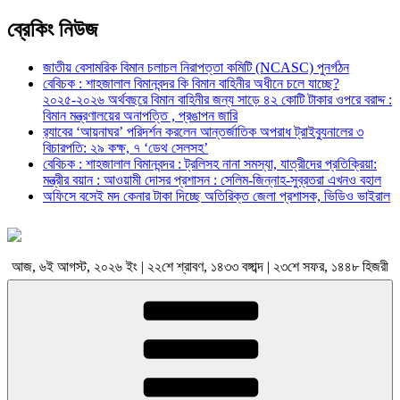
ব্রেকিং নিউজ
জাতীয় বেসামরিক বিমান চলাচল নিরাপত্তা কমিটি (NCASC) পুনর্গঠন
বেবিচক : শাহজালাল বিমানবন্দর কি বিমান বাহিনীর অধীনে চলে যাচ্ছে?
২০২৫-২০২৬ অর্থবছরে বিমান বাহিনীর জন্য সাড়ে ৪২ কোটি টাকার ওপরে বরাদ্দ :
বিমান মন্ত্রণালয়ের অনাপত্তি , প্রঙাপন জারি
র‍্যাবের ‘আয়নাঘর’ পরিদর্শন করলেন আন্তর্জাতিক অপরাধ ট্রাইব্যুনালের ৩
বিচারপতি: ২৯ কক্ষ, ৭ ‘ডেথ সেলসহ’
বেবিচক : শাহজালাল বিমানবন্দর : ট্রলিসহ নানা সমস্যা, যাত্রীদের প্রতিক্রিয়া:
মন্ত্রীর বয়ান : আওয়ামী দোসর প্রশাসন : সেলিম-জিন্নাহ-সুব্রতরা এখনও বহাল
অফিসে বসেই মদ কেনার টাকা দিচ্ছে অতিরিক্ত জেলা প্রশাসক, ভিডিও ভাইরাল
আজ, ৬ই আগস্ট, ২০২৬ ইং | ২২শে শ্রাবণ, ১৪৩৩ বঙ্গাব্দ | ২৩শে সফর, ১৪৪৮ হিজরী