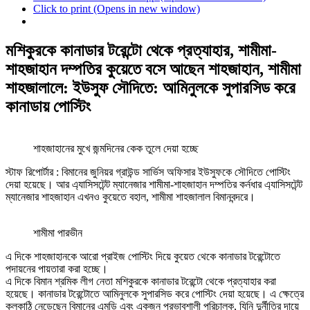
Click to print (Opens in new window)
মশিকুরকে কানাডার টরেন্টো থেকে প্রত্যাহার, শামীমা-
শাহজাহান দম্পতির কুয়েতে বসে আছেন শাহজাহান, শামীমা
শাহজালালে: ইউসুফ সৌদিতে: আমিনুলকে সুপারসিড করে
কানাডায় পোস্টিং
শাহজাহানের মুখে জন্মদিনের কেক তুলে দেয়া হচ্ছে
স্টাফ রিপোর্টার : বিমানের জুনিয়র গ্রাউন্ড সার্ভিস অফিসার ইউসুফকে সৌদিতে পোস্টিং
দেয়া হয়েছে। আর এ্যাসিসটেন্ট ম্যানেজার শামীমা-শাহজাহান দম্পতির কর্নধার এ্যাসিসটেন্ট
ম্যানেজার শাহজাহান এখনও কুয়েতে বহাল, শামীমা শাহজালাল বিমানবন্দরে।
শামীমা পারভীন
এ দিকে শাহজাহানকে আরো প্রাইজ পোস্টিং দিয়ে কুয়েত থেকে কানাডার টরেন্টোতে
পদায়নের পায়তারা করা হচ্ছে।
এ দিকে বিমান শ্রমিক লীগ নেতা মশিকুরকে কানাডার টরেন্টো থেকে প্রত্যাহার করা
হয়েছে। কানাডার টরেন্টোতে আমিনুলকে সুপারসিড করে পোস্টিং দেয়া হয়েছে। এ ক্ষেত্রে
কলকাঠি নেড়েছেন বিমানের এমডি এবং একজন প্রভাবশালী পরিচালক, যিনি দুর্নীতির দায়ে