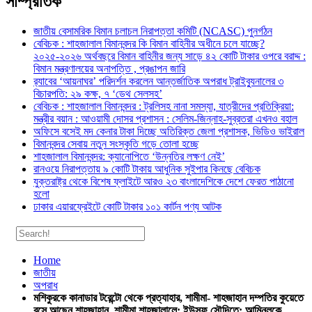
সাম্প্রতিক
জাতীয় বেসামরিক বিমান চলাচল নিরাপত্তা কমিটি (NCASC) পুনর্গঠন
বেবিচক : শাহজালাল বিমানবন্দর কি বিমান বাহিনীর অধীনে চলে যাচ্ছে?
২০২৫-২০২৬ অর্থবছরে বিমান বাহিনীর জন্য সাড়ে ৪২ কোটি টাকার ওপরে বরাদ্দ :
বিমান মন্ত্রণালয়ের অনাপত্তি , প্রঙাপন জারি
র‍্যাবের ‘আয়নাঘর’ পরিদর্শন করলেন আন্তর্জাতিক অপরাধ ট্রাইব্যুনালের ৩
বিচারপতি: ২৯ কক্ষ, ৭ ‘ডেথ সেলসহ’
বেবিচক : শাহজালাল বিমানবন্দর : ট্রলিসহ নানা সমস্যা, যাত্রীদের প্রতিক্রিয়া:
মন্ত্রীর বয়ান : আওয়ামী দোসর প্রশাসন : সেলিম-জিন্নাহ-সুব্রতরা এখনও বহাল
অফিসে বসেই মদ কেনার টাকা দিচ্ছে অতিরিক্ত জেলা প্রশাসক, ভিডিও ভাইরাল
বিমানবন্দর সেবায় নতুন সংস্কৃতি গড়ে তোলা হচ্ছে
শাহজালাল বিমানবন্দর: ক্যানোপিতে ‘উন্নতির লক্ষণ নেই’
রানওয়ে নিরাপত্তায় ৯ কোটি টাকায় আধুনিক সুইপার কিনছে বেবিচক
যুক্তরাষ্ট্র থেকে বিশেষ ফ্লাইটে আরও ২৩ বাংলাদেশিকে দেশে ফেরত পাঠানো
হলো
ঢাকার এয়ারফ্রেইটে কোটি টাকার ১০১ কার্টন পণ্য আটক
Home
জাতীয়
অপরাধ
মশিকুরকে কানাডার টরেন্টো থেকে প্রত্যাহার, শামীমা- শাহজাহান দম্পতির কুয়েতে
বসে আছেন শাহজাহান, শামীমা শাহজালালে: ইউসুফ সৌদিতে: আমিনুলকে