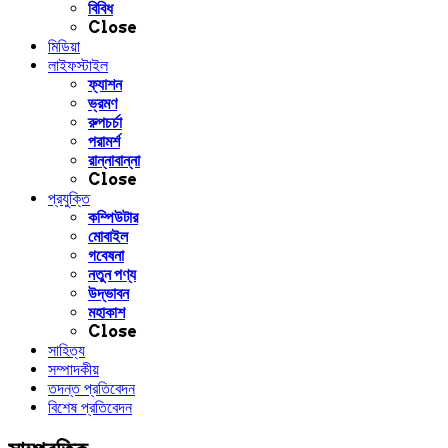
বিবিধ
Close
মিডিয়া
লাইফস্টাইল
ফ্যাশন
ভ্রমণ
রুপচর্চা
পরামর্শ
রান্নাবান্না
Close
প্রযুক্তি
কম্পিউটার
মোবাইল
গবেষনা
নতুন পণ্য
উদ্ভাবন
মহাকাশ
Close
সাহিত্য
সম্পাদকীয়
তদন্ত প্রতিবেদন
বিশেষ প্রতিবেদন