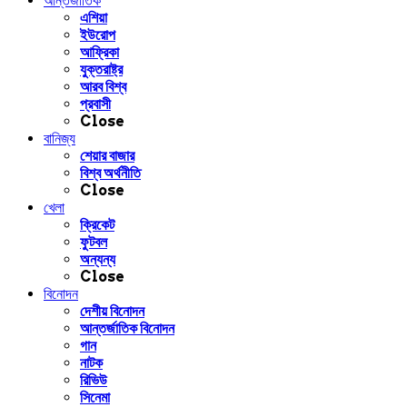
আন্তর্জাতিক
এশিয়া
ইউরোপ
আফ্রিকা
যুক্তরাষ্ট্র
আরব বিশ্ব
প্রবাসী
Close
বানিজ্য
শেয়ার বাজার
বিশ্ব অর্থনীতি
Close
খেলা
ক্রিকেট
ফুটবল
অন্যন্য
Close
বিনোদন
দেশীয় বিনোদন
আন্তর্জাতিক বিনোদন
গান
নাটক
রিভিউ
সিনেমা