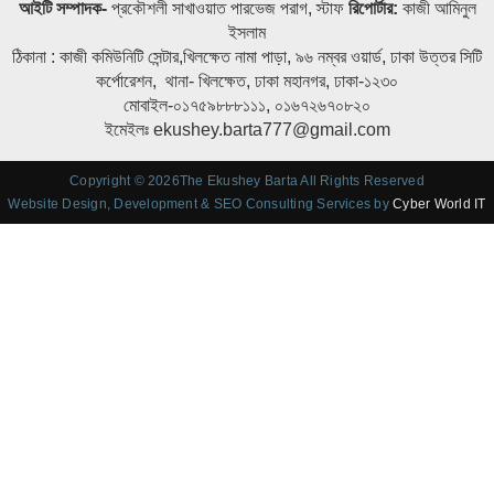
আইটি সম্পাদক-
প্রকৌশলী সাখাওয়াত পারভেজ পরাগ, স্টাফ
রিপোর্টার:
কাজী আমিনুল
ইসলাম
ঠিকানা : কাজী কমিউনিটি সেন্টার,খিলক্ষেত নামা পাড়া, ৯৬ নম্বর ওয়ার্ড, ঢাকা উত্তর সিটি
কর্পোরেশন, থানা- খিলক্ষেত, ঢাকা মহানগর, ঢাকা-১২৩০
মোবাইল-০১৭৫৯৮৮৮১১১, ০১৬৭২৬৭০৮২০
ইমেইলঃ ekushey.barta777@gmail.com
Copyright © 2026The Ekushey Barta All Rights Reserved
Website Design, Development & SEO Consulting Services by
Cyber World IT