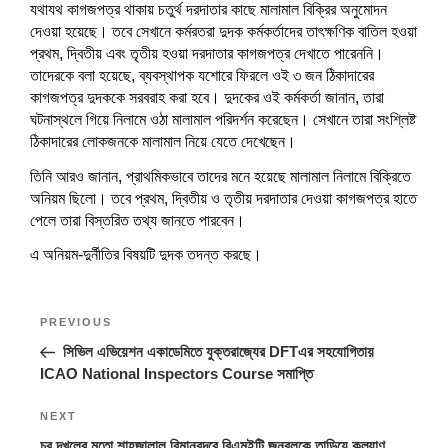
যথাযথ কাগজপত্র থাকায় চতুর্থ দরদাতার কাছে মালামাল বিক্রির অনুমোদন
দেওয়া হয়েছে। তবে সেখানে কর্মরতরা দুদক কর্মকর্তাদের তাৎক্ষণিক বাতিল হওয়া
প্রথম, দ্বিতীয় এবং তৃতীয় হওয়া দরদাতার কাগজপত্র দেখাতে পারেননি।
তাদেরকে বলা হয়েছে, ব্যবস্থাপক যশোরে ফিরলে ওই ৩ জন ঠিকাদারের
কাগজপত্র দুদককে সরবরাহ করা হবে। দুদকের ওই কর্মকর্তা জানান, তারা
ঘটনাস্থলে গিয়ে নিলামে ওঠা মালামাল পরিদর্শন করেছেন। সেখানে তারা সংশ্লিষ্ট
ঠিকাদারের লোকজনকে মালামাল নিয়ে যেতে দেখেছেন।
তিনি আরও জানান, প্রাথমিকভাবে তাদের মনে হয়েছে মালামাল নিলামে বিক্রিতে
অনিয়ম ছিলো। তবে প্রথম, দ্বিতীয় ও তৃতীয় দরদাতার দেওয়া কাগজপত্র হাতে
পেলে তারা বিস্তরিত তথ্য জানতে পারবেন।
এ অনিয়ম-দুর্নীতির বিষয়টি দুদক তদন্ত করছে।
Post
Previous
PREVIOUS
navigation
Post
সিভিল এভিয়েশন একাডেমিতে যুক্তরাজ্যের DFTএর সহযোগিতায়
ICAO National Inspectors Course সমাপ্তি
Next
NEXT
Post
চর দখলের মতো শাহজালাল বিমানবন্দরে বিএমইটি জনবলকে তাড়িয়ে কল্যাণ