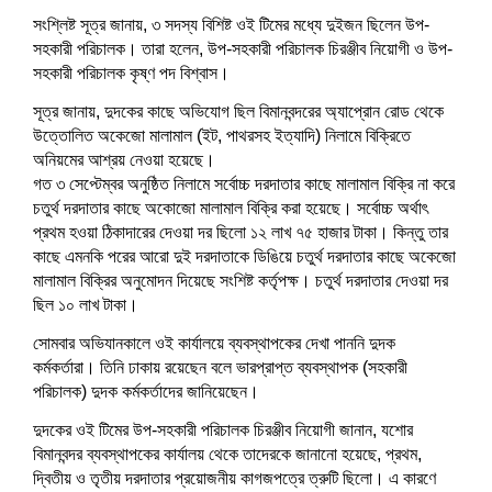
সংশ্লিষ্ট সূত্র জানায়, ৩ সদস্য বিশিষ্ট ওই টিমের মধ্যে দুইজন ছিলেন উপ-
সহকারী পরিচালক। তারা হলেন, উপ-সহকারী পরিচালক চিরঞ্জীব নিয়োগী ও উপ-
সহকারী পরিচালক কৃষ্ণ পদ বিশ্বাস।
সূত্র জানায়, দুদকের কাছে অভিযোগ ছিল বিমানবন্দরের অ্যাপ্রোন রোড থেকে
উত্তোলিত অকেজো মালামাল (ইট, পাথরসহ ইত্যাদি) নিলামে বিক্রিতে
অনিয়মের আশ্রয় নেওয়া হয়েছে।
গত ৩ সেপ্টেম্বর অনুষ্ঠিত নিলামে সর্বোচ্চ দরদাতার কাছে মালামাল বিক্রি না করে
চতুর্থ দরদাতার কাছে অকোজো মালামাল বিক্রি করা হয়েছে। সর্বোচ্চ অর্থাৎ
প্রথম হওয়া ঠিকাদারের দেওয়া দর ছিলো ১২ লাখ ৭৫ হাজার টাকা। কিন্তু তার
কাছে এমনকি পরের আরো দুই দরদাতাকে ডিঙিয়ে চতুর্থ দরদাতার কাছে অকেজো
মালামাল বিক্রির অনুমোদন দিয়েছে সংশিষ্ট কর্তৃপক্ষ। চতুর্থ দরদাতার দেওয়া দর
ছিল ১০ লাখ টাকা।
সোমবার অভিযানকালে ওই কার্যালয়ে ব্যবস্থাপকের দেখা পাননি দুদক
কর্মকর্তারা। তিনি ঢাকায় রয়েছেন বলে ভারপ্রাপ্ত ব্যবস্থাপক (সহকারী
পরিচালক) দুদক কর্মকর্তাদের জানিয়েছেন।
দুদকের ওই টিমের উপ-সহকারী পরিচালক চিরঞ্জীব নিয়োগী জানান, যশোর
বিমানবন্দর ব্যবস্থাপকের কার্যালয় থেকে তাদেরকে জানানো হয়েছে, প্রথম,
দ্বিতীয় ও তৃতীয় দরদাতার প্রয়োজনীয় কাগজপত্রে ত্রুটি ছিলো। এ কারণে