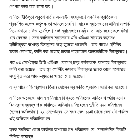
w
w
w
w
i
e
i
i
w
w
)
w
i
w
n
w
n
n
w
w
গোপালগনজ বলে জানা যায়।
i
n
i
d
w
d
d
i
i
n
d
n
o
i
o
o
n
n
এ নিয়ে ইতিপূর্বে একুশে বার্তার অনলাইন সংস্করণে একাধিক প্রতিবেদন
d
o
d
w
n
w
w
d
d
o
w
o
)
d
)
)
o
o
প্রকাশিত হলেও কর্তৃপক্ষ তা আমলে নেয়নি। সাবেক ম্যানেজারের হাসিনা সম্পর্ক
w
)
w
o
w
w
)
)
w
)
)
নিয়ে এখানে চাউড় হয়েছিল। ওই ম্যানেজারের স্ত্রীও তা আচ করে ফেলে ঘটনা
)
ধরে ফেলেন। সদ্য বদলিকৃত ম্যানেজার এডি এটিএম সায়েদুর রহমানও
দুর্নীতিমুক্ত যশোহর বিমানবন্দর গড়ে তুলতে পারেননি। তার গায়েও দুর্নীতির
তকমা লেগেছে, বদলি করা হয়েছে ঢাকার শাহজালাল আন্তর্জাতিক বিমানবন্দরে।
গত ০৩ সেপ্টেম্বর ডিডি এটিএম যোগেশ চন্দ্র কর্মকারকে যশোহর বিমানবন্দরে
বদলি করা হয়েছে। তার মূল পোস্টিং কক্সবাার বিমানবন্দর হলেও তাকে যশোহরে
সংযুক্তি করে আয়ন-ব্যয়নের ক্ষমতা দেয়া হয়েছে।
এ ব্যাপারে এডি প্রশাসন তিরান হোসেন স্বাক্ষরিত প্রঙাপন জারি করা হয়েছে।
এ দিকে অকেজো মালামাল নিলামে বিক্রিতে অনিয়মের অভিযোগ ওঠায় যশোর
বিমানবন্দর ব্যবস্থাপক কার্যালয়ে অভিযান চালিয়েছেন দুর্নীতি দমন কমিশনের
(দুদক) কর্মকর্তারা। ২৩ সেপ্টেম্বর সোমবার বেলা ১১টা থেকে বেলা ৩টা পর্যন্ত
এই অভিযান পরিচালিত হয়।
দুদক সমন্বিত জেলা কার্যালয় যশোরের উপ-পরিচালক মো. সালাহউদ্দিন বিষয়টি
নিশ্চিত করেছেন।