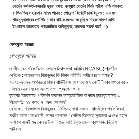
বোর্ডের কর্মকর্ত-কমচারী দ্বারা দখল: কল্যাণ বোর্ডের ডিডি শরীফ এডি শওকত,
৫ ডিএডির সহায়তায় মানব পাচার : গোয়েন্দা রিপোর্টে চাকরিচ্যুত : এএসও
শামসুন্নাহারের পোস্টিং ঢাকার বাইরে হলেও সংযুক্তি শাহজালালে! এডি
টাংগাইল আনোয়ার গণশুনানিতে অভিযুক্ত, দুদকের সতর্ক বার্তা
ফেসবুকে আমরা
ফেসবুকে আমরা
জাতীয় বেসামরিক বিমান চলাচল নিরাপত্তা কমিটি (NCASC) পুনর্গঠন
বেবিচক : শাহজালাল বিমানবন্দর কি বিমান বাহিনীর অধীনে চলে যাচ্ছে?
২০২৫-২০২৬ অর্থবছরে বিমান বাহিনীর জন্য সাড়ে ৪২ কোটি টাকার ওপরে বরাদ্দ
: বিমান মন্ত্রণালয়ের অনাপত্তি , প্রঙাপন জারি
র‍্যাবের ‘আয়নাঘর’ পরিদর্শন করলেন আন্তর্জাতিক অপরাধ ট্রাইব্যুনালের ৩
বিচারপতি: ২৯ কক্ষ, ৭ ‘ডেথ সেলসহ’
বেবিচক : শাহজালাল বিমানবন্দর : ট্রলিসহ নানা সমস্যা, যাত্রীদের প্রতিক্রিয়া:
মন্ত্রীর বয়ান : আওয়ামী দোসর প্রশাসন : সেলিম-জিন্নাহ-সুব্রতরা এখনও বহাল
অফিসে বসেই মদ কেনার টাকা দিচ্ছে অতিরিক্ত জেলা প্রশাসক, ভিডিও
ভাইরাল