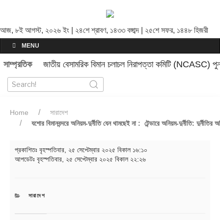
আজ, ৮ই আগস্ট, ২০২৬ ইং | ২৪শে শ্রাবণ, ১৪৩৩ বঙ্গাব্দ | ২৫শে সফর, ১৪৪৮ হিজরী
MENU
সাম্প্রতিক
জাতীয় বেসামরিক বিমান চলাচল নিরাপত্তা কমিটি (NCASC) পুনর
Home
সারাদেশ
যশোর বিমানবন্দরে অনিয়ম-দুর্নীতি যেন থামছেই না : টেন্ডারে অনিয়ম-দুর্নীতি: দুর্ন
প্রকাশিতঃ
বৃহস্পতিবার, ২৫ সেপ্টেম্বার ২০২৫ বিকাল ১৬:১০
আপডেটঃ
বৃহস্পতিবার, ২৫ সেপ্টেম্বার ২০২৫ বিকাল ২২:২৬
CATEGORIES
সারাদেশ