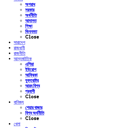
অপরাধ
সরকার
অর্থনীতি
আদালত
শিক্ষা
ভিন্নমত
Close
সারাদেশ
রাজধানী
রাজনীতি
আন্তর্জাতিক
এশিয়া
ইউরোপ
আফ্রিকা
যুক্তরাষ্ট্র
আরব বিশ্ব
প্রবাসী
Close
বানিজ্য
শেয়ার বাজার
বিশ্ব অর্থনীতি
Close
খেলা