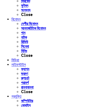
ক্রিকেট
ফুটবল
অন্যন্য
Close
বিনোদন
দেশীয় বিনোদন
আন্তর্জাতিক বিনোদন
গান
নাটক
রিভিউ
সিনেমা
বিবিধ
Close
মিডিয়া
লাইফস্টাইল
ফ্যাশন
ভ্রমণ
রুপচর্চা
পরামর্শ
রান্নাবান্না
Close
প্রযুক্তি
কম্পিউটার
মোবাইল