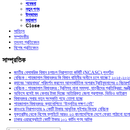
গবেষনা
নতুন পণ্য
উদ্ভাবন
মহাকাশ
Close
সাহিত্য
সম্পাদকীয়
তদন্ত প্রতিবেদন
বিশেষ প্রতিবেদন
সাম্প্রতিক
জাতীয় বেসামরিক বিমান চলাচল নিরাপত্তা কমিটি (NCASC) পুনর্গঠন
বেবিচক : শাহজালাল বিমানবন্দর কি বিমান বাহিনীর অধীনে চলে যাচ্ছে? ২০২৫-২০২৬ 
র‍্যাবের ‘আয়নাঘর’ পরিদর্শন করলেন আন্তর্জাতিক অপরাধ ট্রাইব্যুনালের ৩ বিচা
বেবিচক : শাহজালাল বিমানবন্দর : ট্রলিসহ নানা সমস্যা, যাত্রীদের প্রতিক্রিয়া: ম
অফিসে বসেই মদ কেনার টাকা দিচ্ছে অতিরিক্ত জেলা প্রশাসক, ভিডিও ভাইরাল
বিমানবন্দর সেবায় নতুন সংস্কৃতি গড়ে তোলা হচ্ছে
শাহজালাল বিমানবন্দর: ক্যানোপিতে ‘উন্নতির লক্ষণ নেই’
রানওয়ে নিরাপত্তায় ৯ কোটি টাকায় আধুনিক সুইপার কিনছে বেবিচক
যুক্তরাষ্ট্র থেকে বিশেষ ফ্লাইটে আরও ২৩ বাংলাদেশিকে দেশে ফেরত পাঠানো হল
ঢাকার এয়ারফ্রেইটে কোটি টাকার ১০১ কার্টন পণ্য আটক