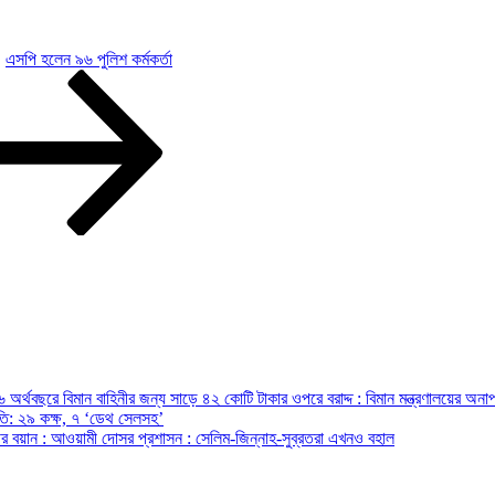
এসপি হলেন ৯৬ পুলিশ কর্মকর্তা
অর্থবছরে বিমান বাহিনীর জন্য সাড়ে ৪২ কোটি টাকার ওপরে বরাদ্দ : বিমান মন্ত্রণালয়ের অনাপ
রপতি: ২৯ কক্ষ, ৭ ‘ডেথ সেলসহ’
ন্ত্রীর বয়ান : আওয়ামী দোসর প্রশাসন : সেলিম-জিন্নাহ-সুব্রতরা এখনও বহাল