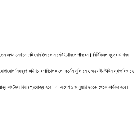
পারতেন এখন সেখানে ৮টি মোবাইল ফোন সেট াানতে পারবেন। বিটিসিএল সূত্রে এ খবর
িযোগাযোগ নিয়ন্ত্রণ কমিশনের পরিচালক লে. কর্নেল সুফি মোহাম্মদ মঈনউদ্দিন স্বাক্ষরিত ১২
ন্য কাস্টমস বিধান প্রযোজ্য হবে। এ আদেশ ১ জানুয়ারি ২০১৮ থেকে কার্যকর হবে।