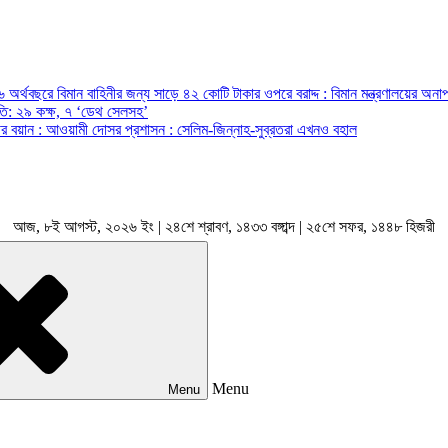
অর্থবছরে বিমান বাহিনীর জন্য সাড়ে ৪২ কোটি টাকার ওপরে বরাদ্দ : বিমান মন্ত্রণালয়ের অনাপ
রপতি: ২৯ কক্ষ, ৭ ‘ডেথ সেলসহ’
ন্ত্রীর বয়ান : আওয়ামী দোসর প্রশাসন : সেলিম-জিন্নাহ-সুব্রতরা এখনও বহাল
আজ, ৮ই আগস্ট, ২০২৬ ইং | ২৪শে শ্রাবণ, ১৪৩৩ বঙ্গাব্দ | ২৫শে সফর, ১৪৪৮ হিজরী
Menu
Menu