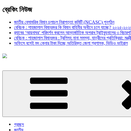
ব্রেকিং নিউজ
জাতীয় বেসামরিক বিমান চলাচল নিরাপত্তা কমিটি (NCASC) পুনর্গঠন
বেবিচক : শাহজালাল বিমানবন্দর কি বিমান বাহিনীর অধীনে চলে যাচ্ছে? ২০২৫-২০২৬ 
র‍্যাবের ‘আয়নাঘর’ পরিদর্শন করলেন আন্তর্জাতিক অপরাধ ট্রাইব্যুনালের ৩ বিচা
বেবিচক : শাহজালাল বিমানবন্দর : ট্রলিসহ নানা সমস্যা, যাত্রীদের প্রতিক্রিয়া: ম
অফিসে বসেই মদ কেনার টাকা দিচ্ছে অতিরিক্ত জেলা প্রশাসক, ভিডিও ভাইরাল
প্রচ্ছদ
জাতীয়