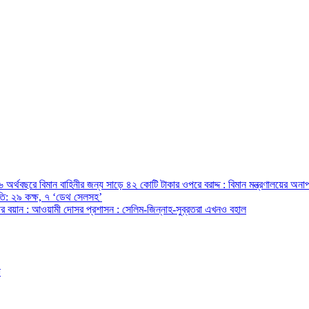
অর্থবছরে বিমান বাহিনীর জন্য সাড়ে ৪২ কোটি টাকার ওপরে বরাদ্দ : বিমান মন্ত্রণালয়ের অনাপ
রপতি: ২৯ কক্ষ, ৭ ‘ডেথ সেলসহ’
ন্ত্রীর বয়ান : আওয়ামী দোসর প্রশাসন : সেলিম-জিন্নাহ-সুব্রতরা এখনও বহাল
ো