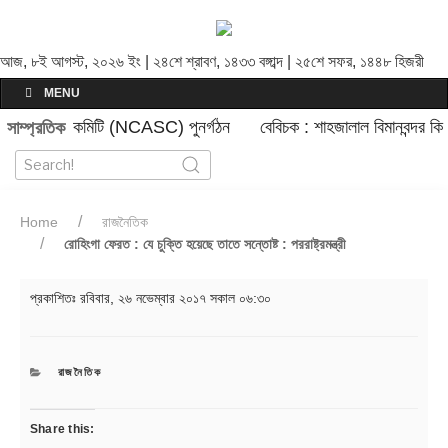
আজ, ৮ই আগস্ট, ২০২৬ ইং | ২৪শে শ্রাবণ, ১৪৩৩ বঙ্গাব্দ | ২৫শে সফর, ১৪৪৮ হিজরী
MENU
ল নিরাপত্তা কমিটি (NCASC) পুনর্গঠন
বেবিচক : শাহজালাল বিমানবন্দর কি 
সাম্প্রতিক
Home
রাজনৈতিক
রোহিংগা ফেরত : যে চুক্তি হয়েছে তাতে সন্তোষ্ট : পররাষ্ট্রমন্ত্রী
প্রকাশিতঃ
রবিবার, ২৬ নভেম্বার ২০১৭ সকাল ০৬:৩০
CATEGORIES
রাজনৈতিক
Share this: