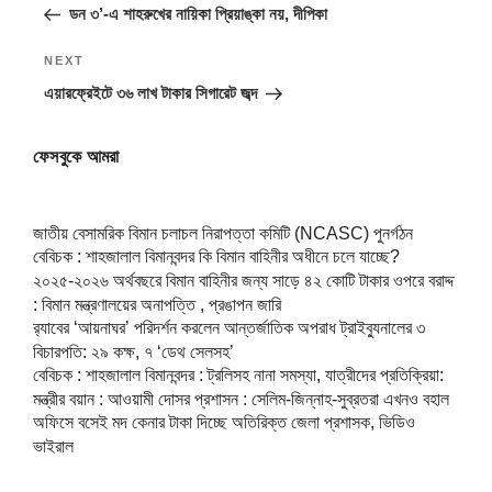
Post
ডন ৩’-এ শাহরুখের নায়িকা প্রিয়াঙ্কা নয়, দীপিকা
Next
NEXT
Post
এয়ারফ্রেইটে ৩৬ লাখ টাকার সিগারেট জব্দ
ফেসবুকে আমরা
জাতীয় বেসামরিক বিমান চলাচল নিরাপত্তা কমিটি (NCASC) পুনর্গঠন
বেবিচক : শাহজালাল বিমানবন্দর কি বিমান বাহিনীর অধীনে চলে যাচ্ছে?
২০২৫-২০২৬ অর্থবছরে বিমান বাহিনীর জন্য সাড়ে ৪২ কোটি টাকার ওপরে বরাদ্দ
: বিমান মন্ত্রণালয়ের অনাপত্তি , প্রঙাপন জারি
র‍্যাবের ‘আয়নাঘর’ পরিদর্শন করলেন আন্তর্জাতিক অপরাধ ট্রাইব্যুনালের ৩
বিচারপতি: ২৯ কক্ষ, ৭ ‘ডেথ সেলসহ’
বেবিচক : শাহজালাল বিমানবন্দর : ট্রলিসহ নানা সমস্যা, যাত্রীদের প্রতিক্রিয়া:
মন্ত্রীর বয়ান : আওয়ামী দোসর প্রশাসন : সেলিম-জিন্নাহ-সুব্রতরা এখনও বহাল
অফিসে বসেই মদ কেনার টাকা দিচ্ছে অতিরিক্ত জেলা প্রশাসক, ভিডিও
ভাইরাল