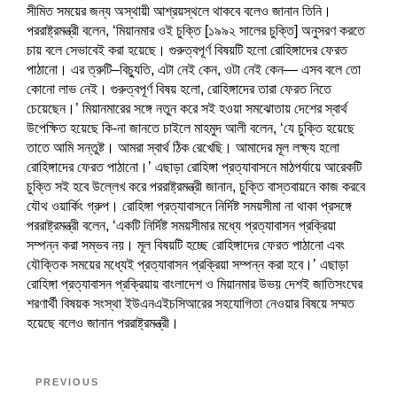
i
n
i
d
w
d
d
i
i
সীমিত সময়ের জন্য অস্থায়ী আশ্রয়স্থলে থাকবে বলেও জানান তিনি।
n
d
n
o
i
o
o
n
n
d
o
d
w
n
w
w
d
d
পররাষ্ট্রমন্ত্রী বলেন, ‘মিয়ানমার ওই চুক্তি [১৯৯২ সালের চুক্তি] অনুসরণ করতে
o
w
o
)
d
)
)
o
o
চায় বলে সেভাবেই করা হয়েছে। গুরুত্বপূর্ণ বিষয়টি হলো রোহিঙ্গাদের ফেরত
w
)
w
o
w
w
)
)
w
)
)
পাঠানো। এর ত্রুটি–বিচ্যুতি, এটা নেই কেন, ওটা নেই কেন— এসব বলে তো
)
কোনো লাভ নেই। গুরুত্বপূর্ণ বিষয় হলো, রোহিঙ্গাদের তারা ফেরত নিতে
চেয়েছেন।’ মিয়ানমারের সঙ্গে নতুন করে সই হওয়া সমঝোতায় দেশের স্বার্থ
উপেক্ষিত হয়েছে কি-না জানতে চাইলে মাহমুদ আলী বলেন, ‘যে চুক্তি হয়েছে
তাতে আমি সন্তুষ্ট। আমরা স্বার্থ ঠিক রেখেছি। আমাদের মূল লক্ষ্য হলো
রোহিঙ্গাদের ফেরত পাঠানো।’ এছাড়া রোহিঙ্গা প্রত্যাবাসনে মাঠপর্যায়ে আরেকটি
চুক্তি সই হবে উল্লেখ করে পররাষ্ট্রমন্ত্রী জানান, চুক্তি বাস্তবায়নে কাজ করবে
যৌথ ওয়ার্কিং গ্রুপ। রোহিঙ্গা প্রত্যাবাসনে নির্দিষ্ট সময়সীমা না থাকা প্রসঙ্গে
পররাষ্ট্রমন্ত্রী বলেন, ‘একটি নির্দিষ্ট সময়সীমার মধ্যে প্রত্যাবাসন প্রক্রিয়া
সম্পন্ন করা সম্ভব নয়। মূল বিষয়টি হচ্ছে রোহিঙ্গাদের ফেরত পাঠানো এবং
যৌক্তিক সময়ের মধ্যেই প্রত্যাবাসন প্রক্রিয়া সম্পন্ন করা হবে।’ এছাড়া
রোহিঙ্গা প্রত্যাবাসন প্রক্রিয়ায় বাংলাদেশ ও মিয়ানমার উভয় দেশই জাতিসংঘের
শরণার্থী বিষয়ক সংস্থা ইউএনএইচসিআরের সহযোগিতা নেওয়ার বিষয়ে সম্মত
হয়েছে বলেও জানান পররাষ্ট্রমন্ত্রী।
Post
Previous
PREVIOUS
navigation