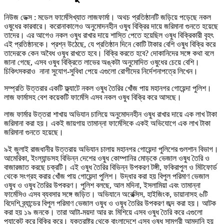
নিউজ ডেক্স : মডেল ফার্মেসিখ্যাত লাজফার্মা। অথচ প্রতিষ্ঠানটি জড়িয়ে পড়েছে নকল
ওষুধের কারবারে। করোনাকালেও অনুমোদনহীন ওষুধ বিক্রির দায়ে জরিমানা গুনতে হয়েছে
তাদের। এর আগেও নকল ওষুধ রাখার দায়ে শাস্তি পেতে হয়েছিল ওষুধ বিক্রিকারী বৃহৎ
এই প্রতিষ্ঠানকে। প্রশ্ন উঠেছে, যে প্রতিষ্ঠান দিনে কোটি টাকার বেশি ওষুধ বিক্রি করে
তাদেরকে কেন অবৈধ ওষুধ রাখতে হবে। বিক্রি করতে হবে? দোকানিদের সঙ্গে কথা বলে
জানা গেছে, এসব ওষুধ বিক্রিতে লাভের অঙ্কটা অনুমোদিত ওষুধের চেয়ে বেশি।
চিকিৎসকরাও নানা সুযোগ-সুবিধা পেয়ে এগুলো রোগীদের নির্দেশনাপত্রে লিখেন।
সম্প্রতি উত্তরার একটি ফ্ল্যাটে নকল ওষুধ তৈরির খোঁজ পায় মহানগর গোয়েন্দা পুলিশ।
লাজ ফার্মাসহ বেশ কয়েকটি ফার্মেসি এসব নকল ওষুধ বিক্রি করে আসছে।
লাজ ফার্মার উত্তরা শাখায় অভিযান চালিয়ে অনুমোদনহীন ওষুধ রাখার দায়ে এক লাখ টাকা
জরিমানা করা হয়। একই জায়গায় তামান্না ফার্মেসিকে একই অভিযোগে এক লাখ টাকা
জরিমানা গুনতে হয়েছে।
৯ই জুলাই রাজধানীর উত্তরায় অভিযান চালায় মহানগর গোয়েন্দা পুলিশের গুলশান বিভাগ।
আমেরিকা, ইংল্যান্ডসহ বিভিন্ন দেশের ওষুধ কোম্পানির মোড়কে ভেজাল ওষুধ তৈরি ও
বাজারজাত করছে চক্রটি। এই ওষুধ তৈরির বিভিন্ন উপকরণ টঙ্গী, ফকিরাপুল ও মিটফোর্ড
থেকে সংগ্রহ করার খোঁজ পায় গোয়েন্দা পুলিশ। উদ্ধার করা হয় বিপুল পরিমাণ ভেজাল
ওষুধ ও ওষুধ তৈরির উপকরণ। পুলিশ বলছে, আল মদিনা, ইসলামিয়া এবং তামান্না
ফার্মেসিও এসব ব্যবসার সঙ্গে জড়িত। অভিযানে অরেক্সিস, হাইজিংক, ডায়ানাসহ ৬টি
বিদেশি ব্র্যান্ডের বিপুল পরিমাণ ভেজাল ওষুধ ও ওষুধ তৈরির উপকরণ জব্দ করা হয়। আটক
করা হয় ১৯ জনকে। তারা আটা-ময়দা আর রং মিশিয়ে এসব ওষুধ তৈরি করে এগুলো
প্যাকেট করে বিক্রি করে। যুক্তরাষ্ট্র থেকে বাংলাদেশে এসব ওষুধ সামগ্রী আমদানি হয়