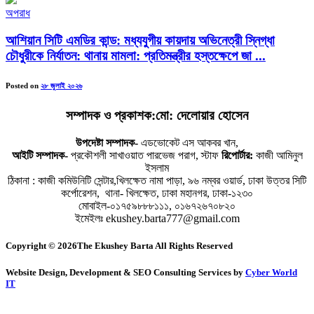
অপরাধ
আশিয়ান সিটি এমডির কান্ড: মধ্যযুগীয় কায়দায় অভিনেত্রী স্নিগ্ধা
চৌধুরীকে নির্যাতন: থানায় মামলা: প্রতিমন্ত্রীর হস্তক্ষেপে জা ...
Posted on
২৮ জুলাই ২০২৬
সম্পাদক ও প্রকাশক:মো: দেলোয়ার হোসেন
উপদেষ্টা সম্পাদক-
এডভোকেট এস আকবর খান,
আইটি সম্পাদক-
প্রকৌশলী সাখাওয়াত পারভেজ পরাগ, স্টাফ
রিপোর্টার:
কাজী আমিনুল
ইসলাম
ঠিকানা : কাজী কমিউনিটি সেন্টার,খিলক্ষেত নামা পাড়া, ৯৬ নম্বর ওয়ার্ড, ঢাকা উত্তর সিটি
কর্পোরেশন, থানা- খিলক্ষেত, ঢাকা মহানগর, ঢাকা-১২৩০
মোবাইল-০১৭৫৯৮৮৮১১১, ০১৬৭২৬৭০৮২০
ইমেইলঃ ekushey.barta777@gmail.com
Copyright © 2026The Ekushey Barta All Rights Reserved
Website Design, Development & SEO Consulting Services by
Cyber World
IT