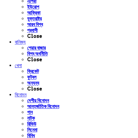
এশিয়া
ইউরোপ
আফ্রিকা
যুক্তরাষ্ট্র
আরব বিশ্ব
প্রবাসী
Close
বানিজ্য
শেয়ার বাজার
বিশ্ব অর্থনীতি
Close
খেলা
ক্রিকেট
ফুটবল
অন্যন্য
Close
বিনোদন
দেশীয় বিনোদন
আন্তর্জাতিক বিনোদন
গান
নাটক
রিভিউ
সিনেমা
বিবিধ