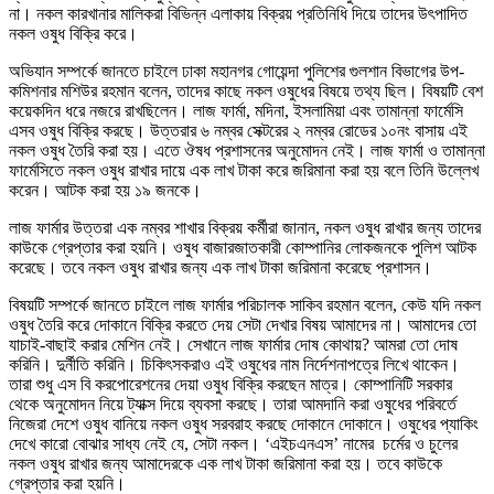
না। নকল কারখানার মালিকরা বিভিন্ন এলাকায় বিক্রয় প্রতিনিধি দিয়ে তাদের উৎপাদিত
নকল ওষুধ বিক্রি করে।
অভিযান সম্পর্কে জানতে চাইলে ঢাকা মহানগর গোয়েন্দা পুলিশের গুলশান বিভাগের উপ-
কমিশনার মশিউর রহমান বলেন, তাদের কাছে নকল ওষুধের বিষয়ে তথ্য ছিল। বিষয়টি বেশ
কয়েকদিন ধরে নজরে রাখছিলেন। লাজ ফার্মা, মদিনা, ইসলামিয়া এবং তামান্না ফার্মেসি
এসব ওষুধ বিক্রি করছে। উত্তরার ৬ নম্বর সেক্টরের ২ নম্বর রোডের ১০নং বাসায় এই
নকল ওষুধ তৈরি করা হয়। এতে ঔষধ প্রশাসনের অনুমোদন নেই। লাজ ফার্মা ও তামান্না
ফার্মেসিতে নকল ওষুধ রাখার দায়ে এক লাখ টাকা করে জরিমানা করা হয় বলে তিনি উল্লেখ
করেন। আটক করা হয় ১৯ জনকে।
লাজ ফার্মার উত্তরা এক নম্বর শাখার বিক্রয় কর্মীরা জানান, নকল ওষুধ রাখার জন্য তাদের
কাউকে গ্রেপ্তার করা হয়নি। ওষুধ বাজারজাতকারী কোম্পানির লোকজনকে পুলিশ আটক
করেছে। তবে নকল ওষুধ রাখার জন্য এক লাখ টাকা জরিমানা করেছে প্রশাসন।
বিষয়টি সম্পর্কে জানতে চাইলে লাজ ফার্মার পরিচালক সাকিব রহমান বলেন, কেউ যদি নকল
ওষুধ তৈরি করে দোকানে বিক্রি করতে দেয় সেটা দেখার বিষয় আমাদের না। আমাদের তো
যাচাই-বাছাই করার মেশিন নেই। সেখানে লাজ ফার্মার দোষ কোথায়? আমরা তো দোষ
করিনি। দুর্নীতি করিনি। চিকিৎসকরাও এই ওষুধের নাম নির্দেশনাপত্রে লিখে থাকেন।
তারা শুধু এস বি করপোরেশনের দেয়া ওষুধ বিক্রি করছেন মাত্র। কোম্পানিটি সরকার
থেকে অনুমোদন নিয়ে ট্যাক্স দিয়ে ব্যবসা করছে। তারা আমদানি করা ওষুধের পরিবর্তে
নিজেরা দেশে ওষুধ বানিয়ে নকল ওষুধ সরবরাহ করছে দোকানে দোকানে। ওষুধের প্যাকিং
দেখে কারো বোঝার সাধ্য নেই যে, সেটা নকল। ‘এইচএনএস’ নামের চর্মের ও চুলের
নকল ওষুধ রাখার জন্য আমাদেরকে এক লাখ টাকা জরিমানা করা হয়। তবে কাউকে
গ্রেপ্তার করা হয়নি।