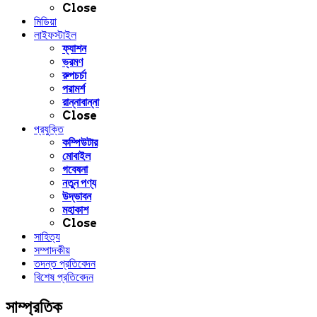
Close
মিডিয়া
লাইফস্টাইল
ফ্যাশন
ভ্রমণ
রুপচর্চা
পরামর্শ
রান্নাবান্না
Close
প্রযুক্তি
কম্পিউটার
মোবাইল
গবেষনা
নতুন পণ্য
উদ্ভাবন
মহাকাশ
Close
সাহিত্য
সম্পাদকীয়
তদন্ত প্রতিবেদন
বিশেষ প্রতিবেদন
সাম্প্রতিক