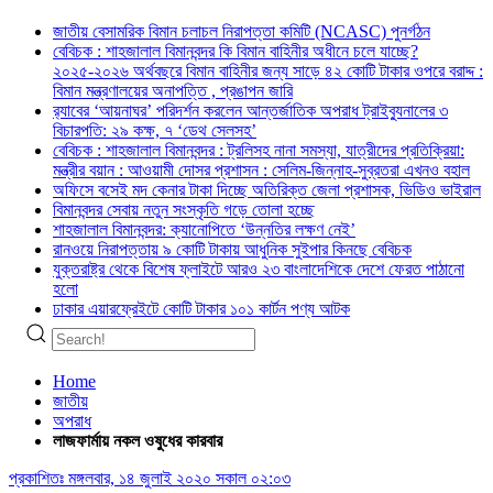
জাতীয় বেসামরিক বিমান চলাচল নিরাপত্তা কমিটি (NCASC) পুনর্গঠন
বেবিচক : শাহজালাল বিমানবন্দর কি বিমান বাহিনীর অধীনে চলে যাচ্ছে?
২০২৫-২০২৬ অর্থবছরে বিমান বাহিনীর জন্য সাড়ে ৪২ কোটি টাকার ওপরে বরাদ্দ :
বিমান মন্ত্রণালয়ের অনাপত্তি , প্রঙাপন জারি
র‍্যাবের ‘আয়নাঘর’ পরিদর্শন করলেন আন্তর্জাতিক অপরাধ ট্রাইব্যুনালের ৩
বিচারপতি: ২৯ কক্ষ, ৭ ‘ডেথ সেলসহ’
বেবিচক : শাহজালাল বিমানবন্দর : ট্রলিসহ নানা সমস্যা, যাত্রীদের প্রতিক্রিয়া:
মন্ত্রীর বয়ান : আওয়ামী দোসর প্রশাসন : সেলিম-জিন্নাহ-সুব্রতরা এখনও বহাল
অফিসে বসেই মদ কেনার টাকা দিচ্ছে অতিরিক্ত জেলা প্রশাসক, ভিডিও ভাইরাল
বিমানবন্দর সেবায় নতুন সংস্কৃতি গড়ে তোলা হচ্ছে
শাহজালাল বিমানবন্দর: ক্যানোপিতে ‘উন্নতির লক্ষণ নেই’
রানওয়ে নিরাপত্তায় ৯ কোটি টাকায় আধুনিক সুইপার কিনছে বেবিচক
যুক্তরাষ্ট্র থেকে বিশেষ ফ্লাইটে আরও ২৩ বাংলাদেশিকে দেশে ফেরত পাঠানো
হলো
ঢাকার এয়ারফ্রেইটে কোটি টাকার ১০১ কার্টন পণ্য আটক
Home
জাতীয়
অপরাধ
লাজফার্মায় নকল ওষুধের কারবার
প্রকাশিতঃ
মঙ্গলবার, ১৪ জুলাই ২০২০ সকাল ০২:০৩