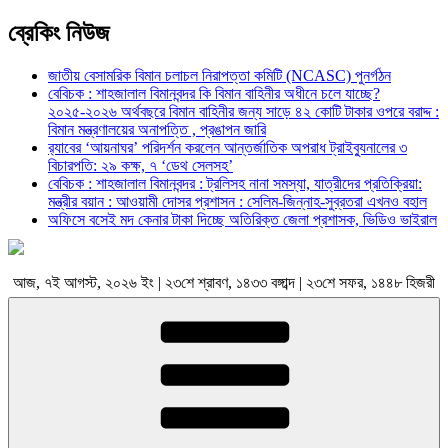
ব্রেকিং নিউজ
জাতীয় বেসামরিক বিমান চলাচল নিরাপত্তা কমিটি (NCASC) পুনর্গঠন
বেবিচক : শাহজালাল বিমানবন্দর কি বিমান বাহিনীর অধীনে চলে যাচ্ছে?
২০২৫-২০২৬ অর্থবছরে বিমান বাহিনীর জন্য সাড়ে ৪২ কোটি টাকার ওপরে বরাদ্দ :
বিমান মন্ত্রণালয়ের অনাপত্তি , প্রঙাপন জারি
র‍্যাবের ‘আয়নাঘর’ পরিদর্শন করলেন আন্তর্জাতিক অপরাধ ট্রাইব্যুনালের ৩
বিচারপতি: ২৯ কক্ষ, ৭ ‘ডেথ সেলসহ’
বেবিচক : শাহজালাল বিমানবন্দর : ট্রলিসহ নানা সমস্যা, যাত্রীদের প্রতিক্রিয়া:
মন্ত্রীর বয়ান : আওয়ামী দোসর প্রশাসন : সেলিম-জিন্নাহ-সুব্রতরা এখনও বহাল
অফিসে বসেই মদ কেনার টাকা দিচ্ছে অতিরিক্ত জেলা প্রশাসক, ভিডিও ভাইরাল
আজ, ৭ই আগস্ট, ২০২৬ ইং | ২৩শে শ্রাবণ, ১৪৩৩ বঙ্গাব্দ | ২৩শে সফর, ১৪৪৮ হিজরী