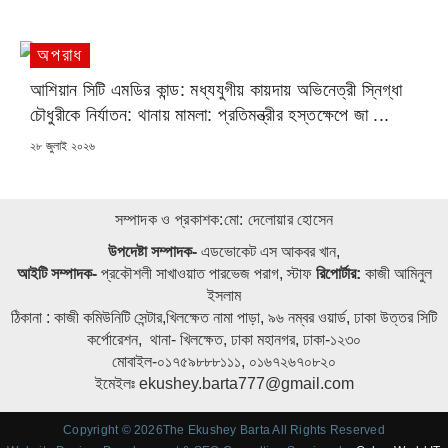
অপরাধ
আশিয়ান সিটি এমডির কান্ড: মধ্যযুগীয় কায়দায় অভিনেত্রী স্নিগ্ধা
চৌধুরীকে নির্যাতন: থানায় মামলা: প্রতিমন্ত্রীর হস্তক্ষেপে জা ...
POSTED
২৮ জুলাই ২০২৬
ON
সম্পাদক ও প্রকাশক:মো: দেলোয়ার হোসেন
উপদেষ্টা সম্পাদক-
এডভোকেট এস আকবর খান,
আইটি সম্পাদক-
প্রকৌশলী সাখাওয়াত পারভেজ পরাগ, স্টাফ
রিপোর্টার:
কাজী আমিনুল
ইসলাম
ঠিকানা : কাজী কমিউনিটি সেন্টার,খিলক্ষেত নামা পাড়া, ৯৬ নম্বর ওয়ার্ড, ঢাকা উত্তর সিটি
কর্পোরেশন, থানা- খিলক্ষেত, ঢাকা মহানগর, ঢাকা-১২৩০
মোবাইল-০১৭৫৯৮৮৮১১১, ০১৬৭২৬৭০৮২০
ইমেইলঃ ekushey.barta777@gmail.com
Copyright © 2026The Ekushey Barta All Rights Reserved