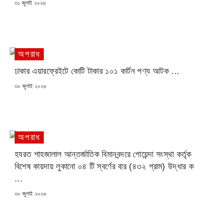
POSTED
৩১ জুলাই ২০২৬
ON
অপরাধ
ঢাকার এয়ারফ্রেইটে কোটি টাকার ১০১ কার্টন পণ্য আটক ...
POSTED
৩০ জুলাই ২০২৬
ON
অপরাধ
হযরত শাহজালাল আন্তর্জাতিক বিমানবন্দরে গোয়েন্দা সংস্থা কর্তৃক
বিশেষ কায়দায় লুকানো ০৪ টি স্বর্ণের বার (৪৩২ গ্রাম) উদ্ধার ক
...
POSTED
৩০ জুলাই ২০২৬
ON