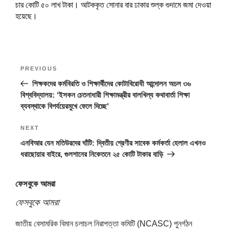
w
i
w
n
w
n
n
w
w
চার কোটি ৫০ লাখ টাকা। আটককৃত সোনার বার ঢাকার শুল্ক গুদামে জমা দেওয়া
i
n
i
d
w
d
d
i
i
n
d
n
o
i
o
o
n
n
হয়েছে।
d
o
d
w
n
w
w
d
d
o
w
o
)
d
)
)
o
o
w
)
w
o
w
w
)
)
w
)
)
)
Post
Previous
PREVIOUS
navigation
Post
শিক্ষকদের কর্মবিরতি ও শিক্ষার্থীদের কোটাবিরোধী আন্দোলন অচল ৩৬
বিশ্ববিদ্যালয়: ‘ইসকন চেতনাধারী শিক্ষামন্ত্রীর বালখিল্য কথাবার্তা শিক্ষা
ব্যবস্থাকে বিপর্যয়েরমুখে ফেলে দিচ্ছে’
Next
NEXT
Post
এনবিআর যেন মতিউরদের ঘাঁটি: দ্বিতীয় শ্রেণীর সাবেক কর্মকর্তা হেলাল এখনও
ধরাছোয়ার বাইরে, গুলশানের নিকেতনে ২৫ কোটি টাকার বাড়ি
ফেসবুকে আমরা
ফেসবুকে আমরা
জাতীয় বেসামরিক বিমান চলাচল নিরাপত্তা কমিটি (NCASC) পুনর্গঠন