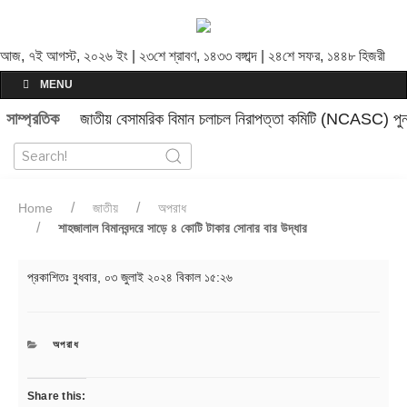
আজ, ৭ই আগস্ট, ২০২৬ ইং | ২৩শে শ্রাবণ, ১৪৩৩ বঙ্গাব্দ | ২৪শে সফর, ১৪৪৮ হিজরী
MENU
সাম্প্রতিক
জাতীয় বেসামরিক বিমান চলাচল নিরাপত্তা কমিটি (NCASC) পুনর
Home
জাতীয়
অপরাধ
শাহজালাল বিমানবন্দরে সাড়ে ৪ কোটি টাকার সোনার বার উদ্ধার
প্রকাশিতঃ
বুধবার, ০৩ জুলাই ২০২৪ বিকাল ১৫:২৬
CATEGORIES
অপরাধ
Share this: