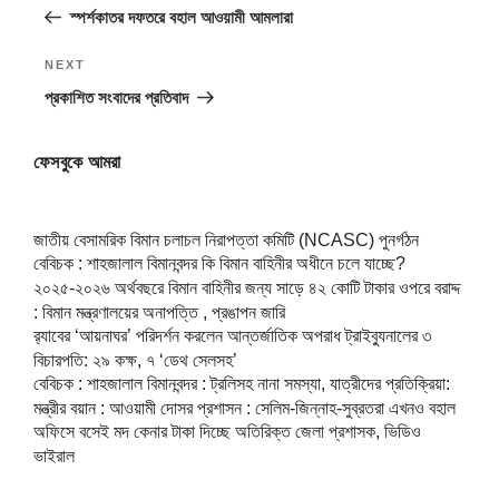
Post
স্পর্শকাতর দফতরে বহাল আওয়ামী আমলারা
Next
NEXT
Post
প্রকাশিত সংবাদের প্রতিবাদ
ফেসবুকে আমরা
জাতীয় বেসামরিক বিমান চলাচল নিরাপত্তা কমিটি (NCASC) পুনর্গঠন
বেবিচক : শাহজালাল বিমানবন্দর কি বিমান বাহিনীর অধীনে চলে যাচ্ছে?
২০২৫-২০২৬ অর্থবছরে বিমান বাহিনীর জন্য সাড়ে ৪২ কোটি টাকার ওপরে বরাদ্দ
: বিমান মন্ত্রণালয়ের অনাপত্তি , প্রঙাপন জারি
র‍্যাবের ‘আয়নাঘর’ পরিদর্শন করলেন আন্তর্জাতিক অপরাধ ট্রাইব্যুনালের ৩
বিচারপতি: ২৯ কক্ষ, ৭ ‘ডেথ সেলসহ’
বেবিচক : শাহজালাল বিমানবন্দর : ট্রলিসহ নানা সমস্যা, যাত্রীদের প্রতিক্রিয়া:
মন্ত্রীর বয়ান : আওয়ামী দোসর প্রশাসন : সেলিম-জিন্নাহ-সুব্রতরা এখনও বহাল
অফিসে বসেই মদ কেনার টাকা দিচ্ছে অতিরিক্ত জেলা প্রশাসক, ভিডিও
ভাইরাল