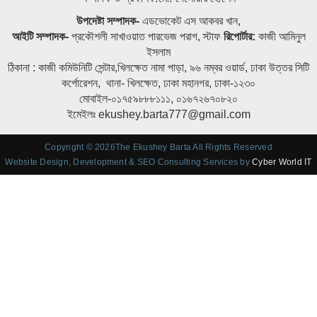
উপদেষ্টা সম্পাদক-
এডভোকেট এস আকবর খান,
আইটি সম্পাদক-
প্রকৌশলী সাখাওয়াত পারভেজ পরাগ, স্টাফ
রিপোর্টার:
কাজী আমিনুল
ইসলাম
ঠিকানা : কাজী কমিউনিটি সেন্টার,খিলক্ষেত নামা পাড়া, ৯৬ নম্বর ওয়ার্ড, ঢাকা উত্তর সিটি
কর্পোরেশন, থানা- খিলক্ষেত, ঢাকা মহানগর, ঢাকা-১২৩০
মোবাইল-০১৭৫৯৮৮৮১১১, ০১৬৭২৬৭০৮২০
ইমেইলঃ ekushey.barta777@gmail.com
Copyright © 2026The Ekushey Barta All Rights Reserved
Website Design, Development & SEO Consulting Services by
Cyber World IT