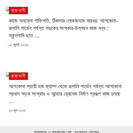
রাজধানী
কাজে অবহেলা গাফিলতি, ঠিকাদার লোকজনকে মারধর: আশকোনা-
রূপালি গার্ডেন পর্যন্ত সড়কের সংস্কার-উন্নয়ন কাজ বন্ধ :
স্কুলগামি ছাত ...
POSTED
১৮ জুলাই ২০২৬
ON
রাজধানী
আশকোনা স্থায়ী হজ ক্যাম্প থেকে রূপালি গার্ডেন পর্যন্ত আশকোনা
প্রধান সড়ক সংস্কার ও আন্ডার ড্রেনেজ নির্মাণ প্রকল্প কাজ চলছে
...
POSTED
২৩ জুন ২০২৬
ON
সম্পাদক ও প্রকাশক:মো: দেলোয়ার হোসেন