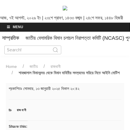
আজ, ৭ই আগস্ট, ২০২৬ ইং | ২৩শে শ্রাবণ, ১৪৩৩ বঙ্গাব্দ | ২৪শে সফর, ১৪৪৮ হিজরী
MENU
সাম্প্রতিক
জাতীয় বেসামরিক বিমান চলাচল নিরাপত্তা কমিটি (NCASC) পুনর
Home
জাতীয়
রাজধানী
শাহজালাল বিমানবন্দর থেকে বিমান বাহিনীর সদস‍্যদের সরিয়ে নিতে আইনি নোটিশ
প্রকাশিতঃ
সোমবার, ১৩ জানুয়ারী ২০২৫ বিকাল ২০:৪২
CATEGORIES
রাজধানী
Share this: