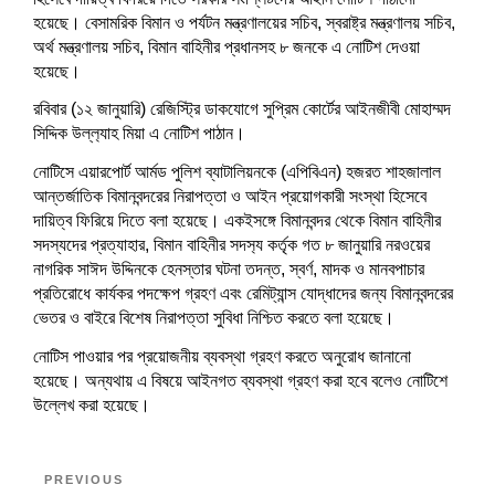
w
i
w
n
w
n
n
n
n
i
n
i
d
w
d
d
হয়েছে। বেসামরিক বিমান ও পর্যটন মন্ত্রণালয়ের সচিব, স্বরাষ্ট্র মন্ত্রণালয় সচিব,
e
e
n
d
n
o
i
o
o
w
w
d
o
d
w
n
w
w
অর্থ মন্ত্রণালয় সচিব, বিমান বাহিনীর প্রধানসহ ৮ জনকে এ নোটিশ দেওয়া
w
w
o
w
o
)
d
)
)
i
i
হয়েছে।
w
)
w
o
n
n
)
)
w
d
d
)
o
o
রবিবার (১২ জানুয়ারি) রেজিস্ট্রি ডাকযোগে সুপ্রিম কোর্টের আইনজীবী মোহাম্মদ
w
w
সিদ্দিক উল্ল‍্যাহ মিয়া এ নোটিশ পাঠান।
)
)
নোটিসে এয়ারপোর্ট আর্মড পুলিশ ব্যাটালিয়নকে (এপিবিএন) হজরত শাহজালাল
আন্তর্জাতিক বিমানবন্দরের নিরাপত্তা ও আইন প্রয়োগকারী সংস্থা হিসেবে
দায়িত্ব ফিরিয়ে দিতে বলা হয়েছে। একইসঙ্গে বিমানবন্দর থেকে বিমান বাহিনীর
সদস্যদের প্রত্যাহার, বিমান বাহিনীর সদস‍্য কর্তৃক গত ৮ জানুয়ারি নরওয়ের
নাগরিক সাঈদ উদ্দিনকে হেনস্তার ঘটনা তদন্ত, স্বর্ণ, মাদক ও মানবপাচার
প্রতিরোধে কার্যকর পদক্ষেপ গ্রহণ এবং রেমিট্যান্স যোদ্ধাদের জন্য বিমানবন্দরের
ভেতর ও বাইরে বিশেষ নিরাপত্তা সুবিধা নিশ্চিত করতে বলা হয়েছে।
নোটিস পাওয়ার পর প্রয়োজনীয় ব্যবস্থা গ্রহণ করতে অনুরোধ জানানো
হয়েছে। অন্যথায় এ বিষয়ে আইনগত ব্যবস্থা গ্রহণ করা হবে বলেও নোটিশে
উল্লেখ করা হয়েছে।
Post
Previous
PREVIOUS
navigation