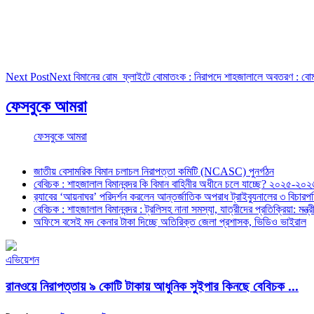
Next Post
Next
বিমানের রোম ফ্লাইটে বোমাতংক : নিরাপদে শাহজালালে অবতরণ : বোমা প
ফেসবুকে আমরা
ফেসবুকে আমরা
জাতীয় বেসামরিক বিমান চলাচল নিরাপত্তা কমিটি (NCASC) পুনর্গঠন
বেবিচক : শাহজালাল বিমানবন্দর কি বিমান বাহিনীর অধীনে চলে যাচ্ছে? ২০২৫-২০২৬ 
র‍্যাবের ‘আয়নাঘর’ পরিদর্শন করলেন আন্তর্জাতিক অপরাধ ট্রাইব্যুনালের ৩ বিচা
বেবিচক : শাহজালাল বিমানবন্দর : ট্রলিসহ নানা সমস্যা, যাত্রীদের প্রতিক্রিয়া: ম
অফিসে বসেই মদ কেনার টাকা দিচ্ছে অতিরিক্ত জেলা প্রশাসক, ভিডিও ভাইরাল
এভিয়েশন
রানওয়ে নিরাপত্তায় ৯ কোটি টাকায় আধুনিক সুইপার কিনছে বেবিচক ...