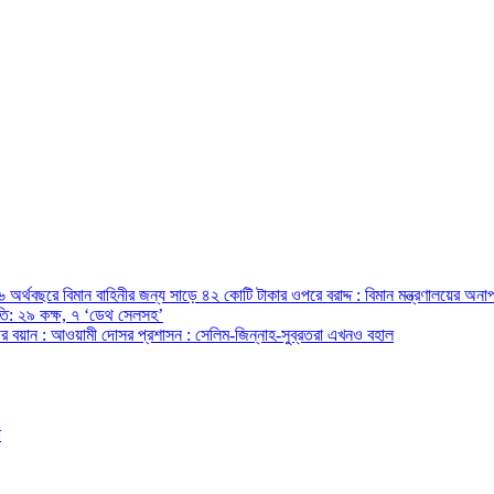
অর্থবছরে বিমান বাহিনীর জন্য সাড়ে ৪২ কোটি টাকার ওপরে বরাদ্দ : বিমান মন্ত্রণালয়ের অনাপ
রপতি: ২৯ কক্ষ, ৭ ‘ডেথ সেলসহ’
ন্ত্রীর বয়ান : আওয়ামী দোসর প্রশাসন : সেলিম-জিন্নাহ-সুব্রতরা এখনও বহাল
ো