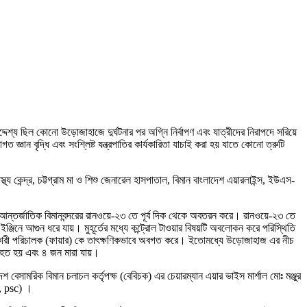
্দেশ্য ছিল কোনো উড়োজাহাজে দুর্ঘটনার পর অগ্নি নির্বাপণ এবং যাত্রীদের নিরাপদে সরিয়ে
্ঞান বৃদ্ধি এবং সংশ্লিষ্ট যন্ত্রপাতির কার্যকারিতা যাচাই করা হয় যাতে কোনো ত্রুটি
স্থ্য কেন্দ্র, চট্টগ্রাম মা ও শিশু জেনারেল হাসপাতাল, বিমান বাংলাদেশ এয়ারলাইন্স, ইউএস-
ন্তর্জাতিক বিমানবন্দরের রানওয়ে-২৩ তে পূর্ব দিক থেকে অবতরন করে। রানওয়ে-২৩ তে
্জিনে আগুন ধরে যায়। মুহূর্তের মধ্যে কন্ট্রোল টাওয়ার বিষয়টি অবলোকন করে পরিস্থিতি
টো, সহকারী পরিচালক (ফায়ার) কে তাৎক্ষণিকভাবে অবগত করে। ইতোমধ্যে উড়োজাহাজ এর নীচ
 আহত হয় এবং ৪ জন মারা যায়।
সামরিক বিমান চলাচল কর্তৃপক্ষ (বেবিচক) এর চেয়ারম্যান এয়ার ভাইস মার্শাল মোঃ মঞ্জুর
, psc) ।