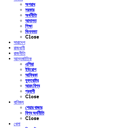
অপরাধ
সরকার
অর্থনীতি
আদালত
শিক্ষা
ভিন্নমত
Close
সারাদেশ
রাজধানী
রাজনীতি
আন্তর্জাতিক
এশিয়া
ইউরোপ
আফ্রিকা
যুক্তরাষ্ট্র
আরব বিশ্ব
প্রবাসী
Close
বানিজ্য
শেয়ার বাজার
বিশ্ব অর্থনীতি
Close
খেলা