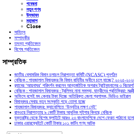
গবেষনা
নতুন পণ্য
উদ্ভাবন
মহাকাশ
Close
সাহিত্য
সম্পাদকীয়
তদন্ত প্রতিবেদন
বিশেষ প্রতিবেদন
সাম্প্রতিক
জাতীয় বেসামরিক বিমান চলাচল নিরাপত্তা কমিটি (NCASC) পুনর্গঠন
বেবিচক : শাহজালাল বিমানবন্দর কি বিমান বাহিনীর অধীনে চলে যাচ্ছে? ২০২৫-২০২৬ 
র‍্যাবের ‘আয়নাঘর’ পরিদর্শন করলেন আন্তর্জাতিক অপরাধ ট্রাইব্যুনালের ৩ বিচা
বেবিচক : শাহজালাল বিমানবন্দর : ট্রলিসহ নানা সমস্যা, যাত্রীদের প্রতিক্রিয়া: ম
অফিসে বসেই মদ কেনার টাকা দিচ্ছে অতিরিক্ত জেলা প্রশাসক, ভিডিও ভাইরাল
বিমানবন্দর সেবায় নতুন সংস্কৃতি গড়ে তোলা হচ্ছে
শাহজালাল বিমানবন্দর: ক্যানোপিতে ‘উন্নতির লক্ষণ নেই’
রানওয়ে নিরাপত্তায় ৯ কোটি টাকায় আধুনিক সুইপার কিনছে বেবিচক
যুক্তরাষ্ট্র থেকে বিশেষ ফ্লাইটে আরও ২৩ বাংলাদেশিকে দেশে ফেরত পাঠানো হল
ঢাকার এয়ারফ্রেইটে কোটি টাকার ১০১ কার্টন পণ্য আটক