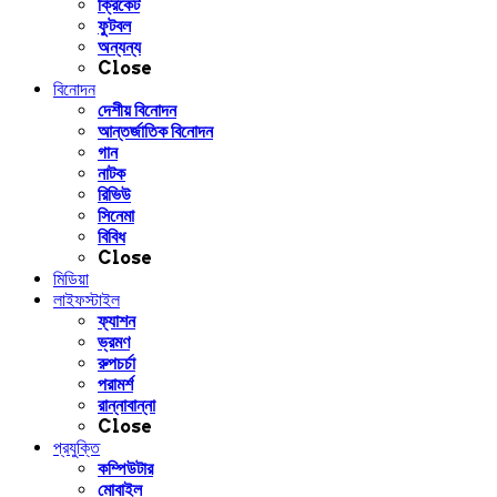
ক্রিকেট
ফুটবল
অন্যন্য
Close
বিনোদন
দেশীয় বিনোদন
আন্তর্জাতিক বিনোদন
গান
নাটক
রিভিউ
সিনেমা
বিবিধ
Close
মিডিয়া
লাইফস্টাইল
ফ্যাশন
ভ্রমণ
রুপচর্চা
পরামর্শ
রান্নাবান্না
Close
প্রযুক্তি
কম্পিউটার
মোবাইল