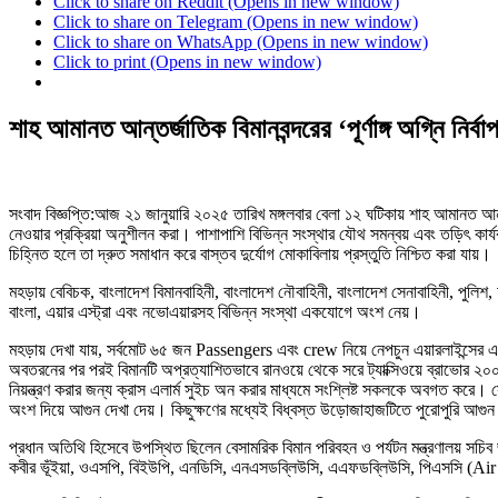
Click to share on Reddit (Opens in new window)
Click to share on Telegram (Opens in new window)
Click to share on WhatsApp (Opens in new window)
Click to print (Opens in new window)
শাহ আমানত আন্তর্জাতিক বিমানবন্দরের ‘পূর্ণাঙ্গ অগ্নি নির্
সংবাদ বিজ্ঞপ্তি:আজ ২১ জানুয়ারি ২০২৫ তারিখ মঙ্গলবার বেলা ১২ ঘটিকায় শাহ আমানত আন্তর্
নেওয়ার প্রক্রিয়া অনুশীলন করা। পাশাপাশি বিভিন্ন সংস্থার যৌথ সমন্বয় এবং তড়িৎ কার্যক্র
চিহ্নিত হলে তা দ্রুত সমাধান করে বাস্তব দুর্যোগ মোকাবিলায় প্রস্তুতি নিশ্চিত করা যায়।
মহড়ায় বেবিচক, বাংলাদেশ বিমানবাহিনী, বাংলাদেশ নৌবাহিনী, বাংলাদেশ সেনাবাহিনী, পুলিশ, আনস
বাংলা, এয়ার এস্ট্রা এবং নভোএয়ারসহ বিভিন্ন সংস্থা একযোগে অংশ নেয়।
মহড়ায় দেখা যায়, সর্বমোট ৬৫ জন Passengers এবং crew নিয়ে নেপচুন এয়ারলাইন্সের 
অবতরনের পর পরই বিমানটি অপ্রত্যাশিতভাবে রানওয়ে থেকে সরে ট্যাক্সিওয়ে ব্রাভোর ২০০ ফ
নিয়ন্ত্রণ করার জন্য ক্রাস এলার্ম সুইচ অন করার মাধ্যমে সংশ্লিষ্ট সকলকে অবগত করে।
অংশ দিয়ে আগুন দেখা দেয়। কিছুক্ষণের মধ্যেই বিধ্বস্ত উড়োজাহাজটিতে পুরোপুরি আগু
প্রধান অতিথি হিসেবে উপস্থিত ছিলেন বেসামরিক বিমান পরিবহন ও পর্যটন মন্ত্রণালয় সচি
কবীর ভূঁইয়া, ওএসপি, বিইউপি, এনডিসি, এনএসডব্লিউসি, এএফডব্লিউসি, পিএসস