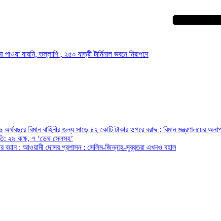
াওয়া যায়নি, তল্লাশি , ২৫০ যাত্রী টার্মিনাল ভবনে নিরাপদে
অর্থবছরে বিমান বাহিনীর জন্য সাড়ে ৪২ কোটি টাকার ওপরে বরাদ্দ : বিমান মন্ত্রণালয়ের অনাপ
রপতি: ২৯ কক্ষ, ৭ ‘ডেথ সেলসহ’
ন্ত্রীর বয়ান : আওয়ামী দোসর প্রশাসন : সেলিম-জিন্নাহ-সুব্রতরা এখনও বহাল