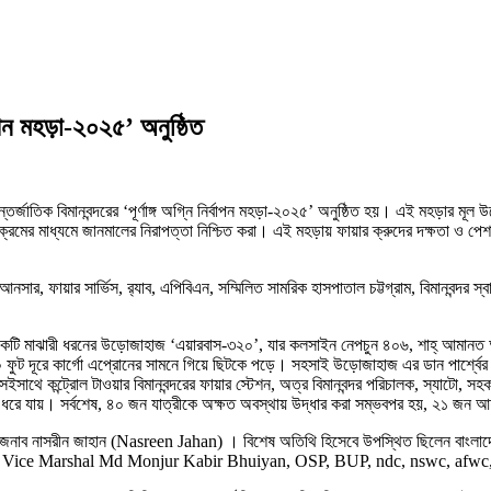
বাপন মহড়া-২০২৫’ অনুষ্ঠিত
জাতিক বিমানবন্দরের ‘পূর্ণাঙ্গ অগ্নি নির্বাপন মহড়া-২০২৫’ অনুষ্ঠিত হয়। এই মহড়ার মূল উদ
মের মাধ্যমে জানমালের নিরাপত্তা নিশ্চিত করা। এই মহড়ায় ফায়ার ক্রুদের দক্ষতা ও পেশাগত জ
ার, ফায়ার সার্ভিস, র‍্যাব, এপিবিএন, সম্মিলিত সামরিক হাসপাতাল চট্টগ্রাম, বিমানবন্দর স্বা
একটি মাঝারী ধরনের উড়োজাহাজ ‘এয়ারবাস-৩২০’, যার কলসাইন নেপচুন ৪০৬, শাহ্ আমানত আ
ুট দূরে কার্গো এপ্রোনের সামনে গিয়ে ছিটকে পড়ে। সহসাই উড়োজাহাজ এর ডান পার্শ্বের ইঞ
 সেইসাথে কন্ট্রোল টাওয়ার বিমানবন্দরের ফায়ার স্টেশন, অত্র বিমানবন্দর পরিচালক, স্যা
ন ধরে যায়। সর্বশেষ, ৪০ জন যাত্রীকে অক্ষত অবস্থায় উদ্ধার করা সম্ভবপর হয়, ২১ জন
ব জনাব নাসরীন জাহান (Nasreen Jahan) । বিশেষ অতিথি হিসেবে উপস্থিত ছিলেন বাংলাদেশ বে
ি (Air Vice Marshal Md Monjur Kabir Bhuiyan, OSP, BUP, ndc, nswc, afwc