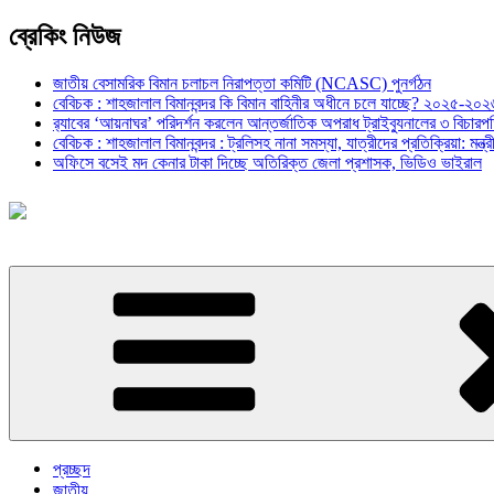
ব্রেকিং নিউজ
জাতীয় বেসামরিক বিমান চলাচল নিরাপত্তা কমিটি (NCASC) পুনর্গঠন
বেবিচক : শাহজালাল বিমানবন্দর কি বিমান বাহিনীর অধীনে চলে যাচ্ছে? ২০২৫-২০২৬ 
র‍্যাবের ‘আয়নাঘর’ পরিদর্শন করলেন আন্তর্জাতিক অপরাধ ট্রাইব্যুনালের ৩ বিচা
বেবিচক : শাহজালাল বিমানবন্দর : ট্রলিসহ নানা সমস্যা, যাত্রীদের প্রতিক্রিয়া: ম
অফিসে বসেই মদ কেনার টাকা দিচ্ছে অতিরিক্ত জেলা প্রশাসক, ভিডিও ভাইরাল
প্রচ্ছদ
জাতীয়