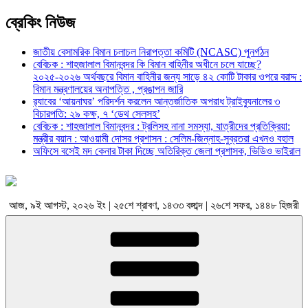
ব্রেকিং নিউজ
জাতীয় বেসামরিক বিমান চলাচল নিরাপত্তা কমিটি (NCASC) পুনর্গঠন
বেবিচক : শাহজালাল বিমানবন্দর কি বিমান বাহিনীর অধীনে চলে যাচ্ছে?
২০২৫-২০২৬ অর্থবছরে বিমান বাহিনীর জন্য সাড়ে ৪২ কোটি টাকার ওপরে বরাদ্দ :
বিমান মন্ত্রণালয়ের অনাপত্তি , প্রঙাপন জারি
র‍্যাবের ‘আয়নাঘর’ পরিদর্শন করলেন আন্তর্জাতিক অপরাধ ট্রাইব্যুনালের ৩
বিচারপতি: ২৯ কক্ষ, ৭ ‘ডেথ সেলসহ’
বেবিচক : শাহজালাল বিমানবন্দর : ট্রলিসহ নানা সমস্যা, যাত্রীদের প্রতিক্রিয়া:
মন্ত্রীর বয়ান : আওয়ামী দোসর প্রশাসন : সেলিম-জিন্নাহ-সুব্রতরা এখনও বহাল
অফিসে বসেই মদ কেনার টাকা দিচ্ছে অতিরিক্ত জেলা প্রশাসক, ভিডিও ভাইরাল
আজ, ৯ই আগস্ট, ২০২৬ ইং | ২৫শে শ্রাবণ, ১৪৩৩ বঙ্গাব্দ | ২৬শে সফর, ১৪৪৮ হিজরী