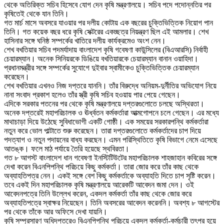
থেকে অতিরিক্ত সচিব হিসেবে যোগ দেন কৃষি মন্ত্রণালয়ে। সচিব পদে পদোন্নতির পর
কৃষিতেই থেকে যান তিনি।
গত মার্চ মাসে অবসরে যাওয়ার পর দলীয় কোটায় এক বছরের চুক্তিভিত্তিক নিয়োগ পান
তিনি। গত কয়েক বছর ধরে কৃষি সেক্টরের একচ্ছত্র নিয়ন্ত্রণ ছিল এই আমলার। শেখ
হাসিনার সঙ্গে ঘনিষ্ঠ সম্পর্কের খাতিরে দলীয় কার্যক্রমেও অংশ নেন।
শেখ বখতিয়ার সচিব পদমর্যাদায় বাংলাদেশ কৃষি গবেষণা কাউন্সিলের (বিএআরসি) নির্বাহী
চেয়ারম্যান। অনেক সিনিয়রকে ডিঙিয়ে বখতিয়ারকে চেয়ারম্যান বানান ওয়াহিদা।
প্রধানমন্ত্রীর সঙ্গে সম্পর্কের সুযোগে দুইবার স্বামীকেও চুক্তিভিত্তিক চেয়ারম্যান
করেছেন।
শেখ বখতিয়ার এখনও নিজ দপ্তরে যাননি। তাঁর বিরুদ্ধে অনিয়ম-দুর্নীতির অভিযোগ নিয়ে
নানা সংবাদ প্রকাশ হলেও তাঁর স্ত্রী কৃষি সচিব হওয়ায় পার পেয়ে গেছেন।
এদিকে সরকার পতনের পর থেকে কৃষি মন্ত্রণালয়ে দপ্তরগুলোতে চলছে অস্থিরতা।
অনেক দপ্তরেই মহাপরিচালক ও ঊর্ধ্বতন কর্মকর্তারা আত্মগোপনে চলে গেছেন। এর মধ্যে
মাথাচাড়া দিয়ে উঠেছে সুবিধাভোগী একটি গোষ্ঠী। এক সময়ের সরকারপন্থি কর্মকর্তারা
নতুন করে ভোল পাল্টাতে শুরু করেছেন। তারা দপ্তরগুলোতে কর্মকর্তাদের চাপ দিয়ে
পদত্যাগ ও নতুন পদায়নের বাধ্য করছেন। এমন পরিস্থিতিতে কৃষি বিভাগে নেমে এসেছে
আতঙ্ক। ফলে মাঠ পর্যায়ে তৈরি হয়েছে স্থবিরতা।
গত ৮ আগস্ট বাংলাদেশ ধান গবেষণা ইনস্টিটিউটের মহাপরিচালক শাহজাহান কবিরের সঙ্গে
দেখা করেন বিএনপিপন্থি পরিচয়ে কিছু কর্মকর্তা। তারা জোর করে তাঁর কাছ থেকে
অব্যাহতিপত্র নেন। একই সঙ্গে বেশ কিছু কর্মকর্তাকে অব্যাহতি দিতে চাপ সৃষ্টি করেন।
তবে একই দিন মহাপরিচালক কৃষি মন্ত্রণালয়ে আরেকটি আবেদন জমা দেন। ওই
আবেদনপত্রে তিনি উল্লেখ করেন, একদল কর্মকর্তা তাঁর কাছ থেকে জোর করে
অব্যাহতিপত্রে স্বাক্ষর নিয়েছেন। তিনি অবসরের আবেদন করেননি। অবশ্য ৮ আগস্টের
পর থেকে তাঁকে আর অফিসে দেখা যায়নি।
কৃষি সম্প্রসারণ অধিদপ্তরেও বিএনপিপন্থি পরিচয়ে একদল কর্মকর্তা-কর্মচারী তৎপর হয়ে