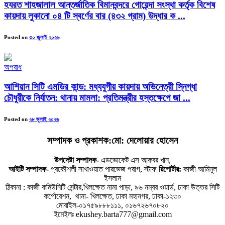
হযরত শাহজালাল আন্তর্জাতিক বিমানবন্দরে গোয়েন্দা সংস্থা কর্তৃক বিশেষ
কায়দায় লুকানো ০৪ টি স্বর্ণের বার (৪৩২ গ্রাম) উদ্ধার ক ...
Posted on
৩০ জুলাই ২০২৬
অপরাধ
আশিয়ান সিটি এমডির কান্ড: মধ্যযুগীয় কায়দায় অভিনেত্রী স্নিগ্ধা
চৌধুরীকে নির্যাতন: থানায় মামলা: প্রতিমন্ত্রীর হস্তক্ষেপে জা ...
Posted on
২৮ জুলাই ২০২৬
সম্পাদক ও প্রকাশক:মো: দেলোয়ার হোসেন
উপদেষ্টা সম্পাদক-
এডভোকেট এস আকবর খান,
আইটি সম্পাদক-
প্রকৌশলী সাখাওয়াত পারভেজ পরাগ, স্টাফ
রিপোর্টার:
কাজী আমিনুল
ইসলাম
ঠিকানা : কাজী কমিউনিটি সেন্টার,খিলক্ষেত নামা পাড়া, ৯৬ নম্বর ওয়ার্ড, ঢাকা উত্তর সিটি
কর্পোরেশন, থানা- খিলক্ষেত, ঢাকা মহানগর, ঢাকা-১২৩০
মোবাইল-০১৭৫৯৮৮৮১১১, ০১৬৭২৬৭০৮২০
ইমেইলঃ ekushey.barta777@gmail.com