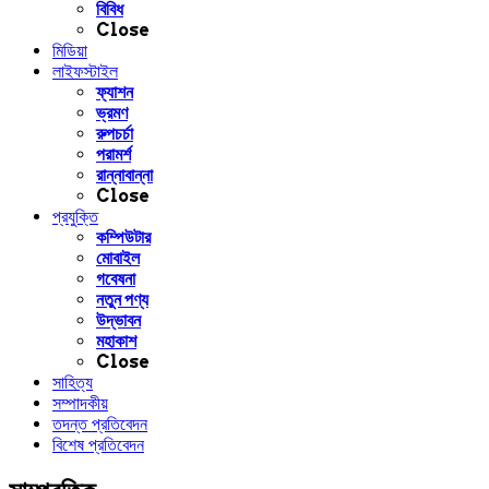
বিবিধ
Close
মিডিয়া
লাইফস্টাইল
ফ্যাশন
ভ্রমণ
রুপচর্চা
পরামর্শ
রান্নাবান্না
Close
প্রযুক্তি
কম্পিউটার
মোবাইল
গবেষনা
নতুন পণ্য
উদ্ভাবন
মহাকাশ
Close
সাহিত্য
সম্পাদকীয়
তদন্ত প্রতিবেদন
বিশেষ প্রতিবেদন