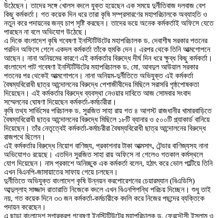
উঠেছেন। তাদের সঙ্গে খোলস বদলে যুক্ত হয়েছেন এক সময়ে দুর্নীতিবাজ দলবাজ বেশ
কিছু কর্মকর্তা। গত কয়েক দিন ধরে তারা কৃষি সম্প্রসারণের মহাপরিচালকে অব্যাহতি ও
নতুন করে পদায়নের জন্য চাপ সৃষ্টি করছেন। তাদের ভয়ে অনেক কর্মকর্তাই অফিসে যেতে
পারছেন না বলে অভিযোগ উঠেছে।
এ দিকে বাংলাদেশ কৃষি গবেষণা ইনস্টিটিউটের মহাপরিচালক ড. দেবাশীষ সরকার পতনের
পরদিন অফিসে গেলে একদল কর্মকর্তা তাঁকে হুমকি দেন। এরপর থেকে তিনি আত্মগোপনে
আছেন। নানা অনিয়মের কারণে এই কর্মকর্তার বিরুদ্ধে দীর্ঘ দিন ধরে ক্ষুব্ধ কিছু কর্মকর্তা।
বাংলাদেশ পাট গবেষণা ইনস্টিটিউটের মহাপরিচালক ড. মো. আবদুল আউয়াল সরকার
পতনের পর থেকেই আত্মগোপনে। নানা অনিয়ম-দুর্নীতিতে অভিযুক্ত এই কর্মকর্তা
বৈষম্যবিরোধী ছাত্র আন্দোলনের বিরুদ্ধে পেশাজীবীদের মিছিলে সরাসরি পৃষ্ঠপোষকতা
দিয়েছেন। এই কর্মকর্তার বিরুদ্ধে ব্যবস্থা নেওয়ার দাবিতে আজ সোমবার সংবাদ
সম্মেলনের ঘোষণা দিয়েছেন কর্মকর্তা-কর্মচারীরা।
কৃষি তথ্য সার্ভিসের পরিচালক ড. সুরজিত সাহা রায় গত ৪ আগস্ট রাজধানীর খামারবাড়িতে
বৈষম্যবিরোধী ছাত্র আন্দোলনের বিরুদ্ধে মিছিলে ১৮টি ব্যানার ও ৫০০টি প্ল্যাকার্ড বানিয়ে
দিয়েছেন। তাঁর নেতৃত্বেই কর্মকর্তা-কর্মাচরীরা বৈষম্যবিরোধী ছাত্র আন্দোলনের বিরুদ্ধে
রাজপথে ছিলেন।
এই কর্মকর্তার বিরুদ্ধে নিয়োগ বাণিজ্য, প্রকাশনার টাকা আত্মসাৎ, টেন্ডার বাণিজ্যসহ নানা
অভিযোগও রয়েছে। এতদিন সুরজিত সাহা রায় অফিসে না গেলেও গতকাল কর্মস্থলে
যোগ দিয়েছেন। নাম প্রকাশে অনিচ্ছুক এক কর্মকর্তা বলেন, হঠাৎ করে ভোল পাল্টিয়ে তিনি
এখন বিএনপি-জামায়াতের সাফায় গেয়ে চলছেন।
দুর্নীতিতে অভিযুক্ত বাংলাদেশ কৃষি উন্নয়ন করপোরেশনের চেয়ারম্যান (বিএডিসি)
আব্দুল্লাহ সাজ্জাদ রাতারাতি নিজেকে বদলে এখন বিএনপিপন্থি পরিচয় দিচ্ছেন। শুধু তাই
নয়, গত কয়েক দিনে ৩৩ জন কর্মকর্তা-কর্মচারীকে বদলি করে নিজের পছন্দের ব্যক্তিকে
পদায়ন করেছেন।
এ ছাড়া বাংলাদেশ সুগারক্রপ গবেষণা ইনস্টিটিউটের মহাপরিচালক ড. ফেরদৌসী ইসলাম ও