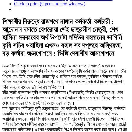
Click to print (Opens in new window)
শিক্ষার্থীর বিরুদ্ধে রাজপথে নামান কর্মকর্তা-কর্মচারী :
আন্দোলন দমাতে বেপরোয়া সেই ছাত্রলীগ নেত্রী, শেখ
হাসিনা সরকারের অর্থ উপদেষ্টা মসিউর রহমানের ভাগিনি
কৃষি সচিব ওয়াহিদা এখনও বহাল সব দপ্তরে অস্থিরতা,
বড় কর্তারা আত্মগোপনে : ডিজি দেবাশীষ আত্মগোপনে
ডেক্স রিপোর্ট : কৃষি মন্ত্রণালয়ের সচিব ওয়াহিদা আক্তার গত ৪ আগস্ট ছাত্রদের
আন্দোলনের মধ্যেই আওয়ামী লীগ সরকারের সমর্থনে কৃষি কর্মকর্তাদের মাঠে নামান। তাঁর
পিএস এবং তিনি রাজধানীর খামারবাড়ি ও মানিকনগরে বঙ্গবন্ধু কৃষিবিদ পরিষদের কথিত
শান্তি সমাবেশের নামে মহড়ায় যোগ দেন। সরকারের পক্ষে বেপরোয়া ছিলেন ওয়াহিদা।
তাঁর বিরুদ্ধে রয়েছে দুর্নীতির বহু অভিযোগ।
তাঁর স্বামী বাংলাদেশ কৃষি গবেষণা কাউন্সিলের (বিএআরসি) নির্বাহী চেয়ারম্যান ড. শেখ
মোহাম্মদ বখতিয়ার সরকার পতনের পর থেকেই আত্মগোপনে চলে যান। কিন্তু গতকাল
সোমবার তাদের দু’জনকেই সচিবালয়ে দেখা গেছে।
নাম প্রকাশে অনিচ্ছুক কৃষি মন্ত্রণালয়ের এক কর্মকর্তা বলেন, ছাত্রদের বিরুদ্ধে কর্মকর্তা-
কর্মচারীদের রাজপথে লেলিয়ে দেওয়া ওয়াহিদার আবার ফিরে আসায় অনেকেই ক্ষুব্ধ।
ওয়াহিদা বাংলাদেশ কৃষি বিশ্ববিদ্যালয়ের (বাকৃবি) ছাত্রলীগ নেত্রী ছিলেন। তিনি শেখ
হাসিনার উপদেষ্টা মসিউর রহমানে ভাগনি। এক প্রতিমন্ত্রীর পিএস থেকে হন প্রধানমন্ত্রী
কার্যালয়ের পরিচালক। এরপর প্রধানমন্ত্রীর পিএস হিসেবে কাটান প্রায় চার বছর। সেখান