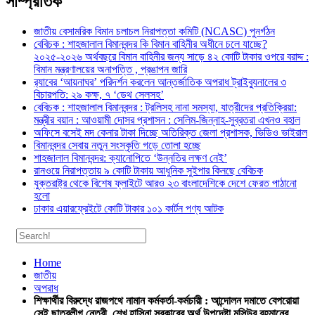
সাম্প্রতিক
জাতীয় বেসামরিক বিমান চলাচল নিরাপত্তা কমিটি (NCASC) পুনর্গঠন
বেবিচক : শাহজালাল বিমানবন্দর কি বিমান বাহিনীর অধীনে চলে যাচ্ছে?
২০২৫-২০২৬ অর্থবছরে বিমান বাহিনীর জন্য সাড়ে ৪২ কোটি টাকার ওপরে বরাদ্দ :
বিমান মন্ত্রণালয়ের অনাপত্তি , প্রঙাপন জারি
র‍্যাবের ‘আয়নাঘর’ পরিদর্শন করলেন আন্তর্জাতিক অপরাধ ট্রাইব্যুনালের ৩
বিচারপতি: ২৯ কক্ষ, ৭ ‘ডেথ সেলসহ’
বেবিচক : শাহজালাল বিমানবন্দর : ট্রলিসহ নানা সমস্যা, যাত্রীদের প্রতিক্রিয়া:
মন্ত্রীর বয়ান : আওয়ামী দোসর প্রশাসন : সেলিম-জিন্নাহ-সুব্রতরা এখনও বহাল
অফিসে বসেই মদ কেনার টাকা দিচ্ছে অতিরিক্ত জেলা প্রশাসক, ভিডিও ভাইরাল
বিমানবন্দর সেবায় নতুন সংস্কৃতি গড়ে তোলা হচ্ছে
শাহজালাল বিমানবন্দর: ক্যানোপিতে ‘উন্নতির লক্ষণ নেই’
রানওয়ে নিরাপত্তায় ৯ কোটি টাকায় আধুনিক সুইপার কিনছে বেবিচক
যুক্তরাষ্ট্র থেকে বিশেষ ফ্লাইটে আরও ২৩ বাংলাদেশিকে দেশে ফেরত পাঠানো
হলো
ঢাকার এয়ারফ্রেইটে কোটি টাকার ১০১ কার্টন পণ্য আটক
Home
জাতীয়
অপরাধ
শিক্ষার্থীর বিরুদ্ধে রাজপথে নামান কর্মকর্তা-কর্মচারী : আন্দোলন দমাতে বেপরোয়া
সেই ছাত্রলীগ নেত্রী, শেখ হাসিনা সরকারের অর্থ উপদেষ্টা মসিউর রহমানের