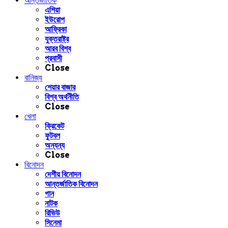
আন্তর্জাতিক
এশিয়া
ইউরোপ
আফ্রিকা
যুক্তরাষ্ট্র
আরব বিশ্ব
প্রবাসী
Close
বানিজ্য
শেয়ার বাজার
বিশ্ব অর্থনীতি
Close
খেলা
ক্রিকেট
ফুটবল
অন্যন্য
Close
বিনোদন
দেশীয় বিনোদন
আন্তর্জাতিক বিনোদন
গান
নাটক
রিভিউ
সিনেমা