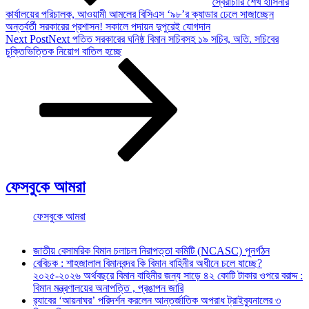
স্বৈরাচারি শেখ হাসিনার
কার্যালয়ের পরিচালক, আওয়ামী আমলের বিসিএস ‘৯৮’র ক্যাডার ঢেলে সাজাচ্ছেন
অন্তর্বর্তী সরকারের প্রশাসন! সকালে পদায়ন দুপুরেই যোগদান
Next Post
Next
পতিত সরকারের ঘনিষ্ঠ বিমান সচিবসহ ১৯ সচিব, অতি. সচিবের
চুক্তিভিত্তিক নিয়োগ বাতিল হচ্ছে
ফেসবুকে আমরা
ফেসবুকে আমরা
জাতীয় বেসামরিক বিমান চলাচল নিরাপত্তা কমিটি (NCASC) পুনর্গঠন
বেবিচক : শাহজালাল বিমানবন্দর কি বিমান বাহিনীর অধীনে চলে যাচ্ছে?
২০২৫-২০২৬ অর্থবছরে বিমান বাহিনীর জন্য সাড়ে ৪২ কোটি টাকার ওপরে বরাদ্দ :
বিমান মন্ত্রণালয়ের অনাপত্তি , প্রঙাপন জারি
র‍্যাবের ‘আয়নাঘর’ পরিদর্শন করলেন আন্তর্জাতিক অপরাধ ট্রাইব্যুনালের ৩