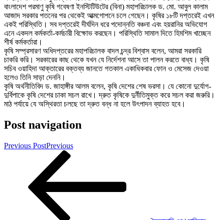
বাংলাদেশ পরমাণু কৃষি গবেষণা ইনস্টিটিউটের (বিনা) মহাপরিচালক ড. মো. আবুল কালাম
আজাদ সরকার পতনের পর থেকেই আত্মগোপনে চলে গেছেন। কৃষির ১৮টি দপ্তরেই এখন
একই পরিস্থিতি। সব দপ্তরেই দীর্ঘদিন ধরে পদোন্নতি বঞ্চনা এবং হয়রানির অভিযোগ
এনে একদল কর্মকর্তা-কর্মচারী বিক্ষোভ করছেন। পরিস্থিতি সামাল দিতে হিমশিম খাচ্ছেন
শীর্ষ কর্মকর্তারা।
কৃষি সম্প্রসারণ অধিদপ্তরের মহাপরিচালক বাদল চন্দ্র বিশ্বাস বলেন, আমরা সরকারি
চাকরি করি। সরকারের কাছ থেকে যখন যে নির্দেশনা আসে তা পালন করতে বাধ্য। কৃষি
সচিব ওয়াহিদা আক্তারের বক্তব্য জানতে গতকাল একাধিকবার ফোন ও মেসেজ দেওয়া
হলেও তিনি সাড়া দেননি।
কৃষি অর্থনীতিবিদ ড. জাহাঙ্গীর আলম বলেন, কৃষি দেশের শেষ ভরসা। যে কোনো দুর্যোগ-
দুর্বিপাকে কৃষি দেশের চাকা সচল রাখে। দ্রুত কৃষিকে দুর্নীতিমুক্ত করে সচল করা জরুরি।
মাঠ পর্যায়ে যে অস্থিরতা চলছে তা দ্রুত বন্ধ না হলে উৎপাদন ব্যাহত হবে।
Post navigation
Previous Post
Previous