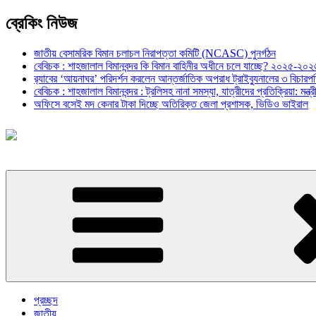
ব্রেকিং নিউজ
জাতীয় বেসামরিক বিমান চলাচল নিরাপত্তা কমিটি (NCASC) পুনর্গঠন
বেবিচক : শাহজালাল বিমানবন্দর কি বিমান বাহিনীর অধীনে চলে যাচ্ছে? ২০২৫-২০২৬ 
র‍্যাবের ‘আয়নাঘর’ পরিদর্শন করলেন আন্তর্জাতিক অপরাধ ট্রাইব্যুনালের ৩ বিচা
বেবিচক : শাহজালাল বিমানবন্দর : ট্রলিসহ নানা সমস্যা, যাত্রীদের প্রতিক্রিয়া: ম
অফিসে বসেই মদ কেনার টাকা দিচ্ছে অতিরিক্ত জেলা প্রশাসক, ভিডিও ভাইরাল
প্রচ্ছদ
জাতীয়