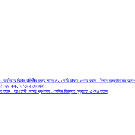
অর্থবছরে বিমান বাহিনীর জন্য সাড়ে ৪২ কোটি টাকার ওপরে বরাদ্দ : বিমান মন্ত্রণালয়ের অনাপ
রপতি: ২৯ কক্ষ, ৭ ‘ডেথ সেলসহ’
ন্ত্রীর বয়ান : আওয়ামী দোসর প্রশাসন : সেলিম-জিন্নাহ-সুব্রতরা এখনও বহাল
ো