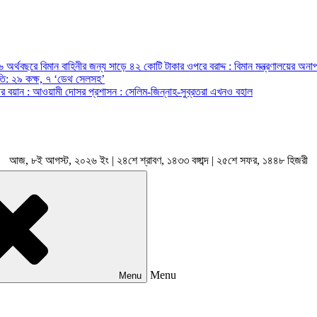
অর্থবছরে বিমান বাহিনীর জন্য সাড়ে ৪২ কোটি টাকার ওপরে বরাদ্দ : বিমান মন্ত্রণালয়ের অনাপ
রপতি: ২৯ কক্ষ, ৭ ‘ডেথ সেলসহ’
ন্ত্রীর বয়ান : আওয়ামী দোসর প্রশাসন : সেলিম-জিন্নাহ-সুব্রতরা এখনও বহাল
আজ, ৮ই আগস্ট, ২০২৬ ইং | ২৪শে শ্রাবণ, ১৪৩৩ বঙ্গাব্দ | ২৫শে সফর, ১৪৪৮ হিজরী
Menu
Menu