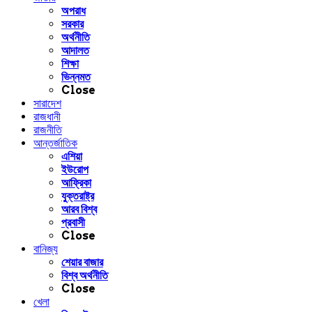
অপরাধ
সরকার
অর্থনীতি
আদালত
শিক্ষা
ভিন্নমত
Close
সারাদেশ
রাজধানী
রাজনীতি
আন্তর্জাতিক
এশিয়া
ইউরোপ
আফ্রিকা
যুক্তরাষ্ট্র
আরব বিশ্ব
প্রবাসী
Close
বানিজ্য
শেয়ার বাজার
বিশ্ব অর্থনীতি
Close
খেলা