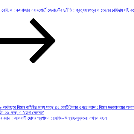
বেবিচক : কক্সবাজার এয়ারপোর্টে জেনারেটর দুর্নীতি : প্রত্যয়নপত্র ও তেলের চাহিদায় সই ক
অর্থবছরে বিমান বাহিনীর জন্য সাড়ে ৪২ কোটি টাকার ওপরে বরাদ্দ : বিমান মন্ত্রণালয়ের অনাপ
রপতি: ২৯ কক্ষ, ৭ ‘ডেথ সেলসহ’
ন্ত্রীর বয়ান : আওয়ামী দোসর প্রশাসন : সেলিম-জিন্নাহ-সুব্রতরা এখনও বহাল