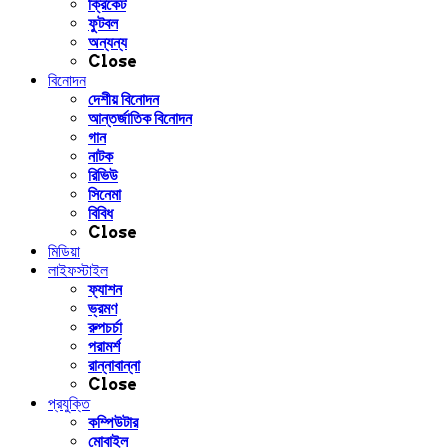
ক্রিকেট
ফুটবল
অন্যন্য
Close
বিনোদন
দেশীয় বিনোদন
আন্তর্জাতিক বিনোদন
গান
নাটক
রিভিউ
সিনেমা
বিবিধ
Close
মিডিয়া
লাইফস্টাইল
ফ্যাশন
ভ্রমণ
রুপচর্চা
পরামর্শ
রান্নাবান্না
Close
প্রযুক্তি
কম্পিউটার
মোবাইল