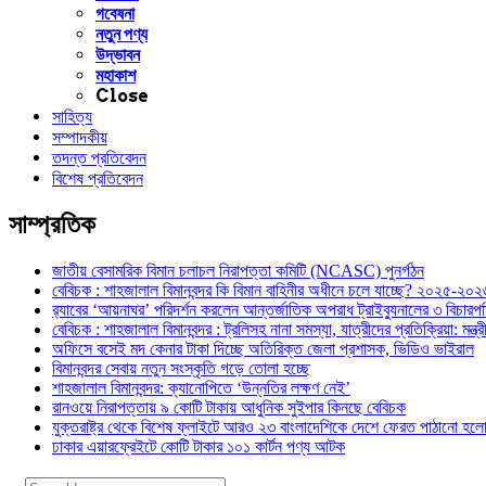
গবেষনা
নতুন পণ্য
উদ্ভাবন
মহাকাশ
Close
সাহিত্য
সম্পাদকীয়
তদন্ত প্রতিবেদন
বিশেষ প্রতিবেদন
সাম্প্রতিক
জাতীয় বেসামরিক বিমান চলাচল নিরাপত্তা কমিটি (NCASC) পুনর্গঠন
বেবিচক : শাহজালাল বিমানবন্দর কি বিমান বাহিনীর অধীনে চলে যাচ্ছে? ২০২৫-২০২৬ 
র‍্যাবের ‘আয়নাঘর’ পরিদর্শন করলেন আন্তর্জাতিক অপরাধ ট্রাইব্যুনালের ৩ বিচা
বেবিচক : শাহজালাল বিমানবন্দর : ট্রলিসহ নানা সমস্যা, যাত্রীদের প্রতিক্রিয়া: ম
অফিসে বসেই মদ কেনার টাকা দিচ্ছে অতিরিক্ত জেলা প্রশাসক, ভিডিও ভাইরাল
বিমানবন্দর সেবায় নতুন সংস্কৃতি গড়ে তোলা হচ্ছে
শাহজালাল বিমানবন্দর: ক্যানোপিতে ‘উন্নতির লক্ষণ নেই’
রানওয়ে নিরাপত্তায় ৯ কোটি টাকায় আধুনিক সুইপার কিনছে বেবিচক
যুক্তরাষ্ট্র থেকে বিশেষ ফ্লাইটে আরও ২৩ বাংলাদেশিকে দেশে ফেরত পাঠানো হল
ঢাকার এয়ারফ্রেইটে কোটি টাকার ১০১ কার্টন পণ্য আটক