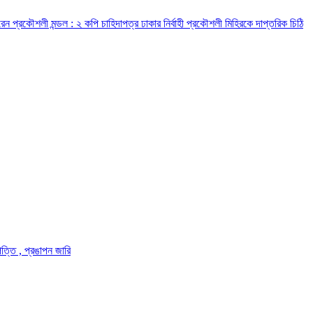
রেন প্রকৌশলী মন্ডল : ২ কপি চাহিদাপত্র ঢাকার নির্বাহী প্রকৌশলী মিহিরকে দাপ্তরিক চিঠি
ত্তি , প্রঙাপন জারি