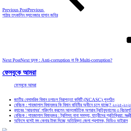
Previous Post
Previous
পাঠায় তৎকালিন ম্যানেজার হাসান জহির
Next Post
Next
দুদক : Anti-corruption না কি Multi-corruption?
ফেসবুকে আমরা
ফেসবুকে আমরা
জাতীয় বেসামরিক বিমান চলাচল নিরাপত্তা কমিটি (NCASC) পুনর্গঠন
বেবিচক : শাহজালাল বিমানবন্দর কি বিমান বাহিনীর অধীনে চলে যাচ্ছে? ২০২৫-২০২৬ 
র‍্যাবের ‘আয়নাঘর’ পরিদর্শন করলেন আন্তর্জাতিক অপরাধ ট্রাইব্যুনালের ৩ বিচা
বেবিচক : শাহজালাল বিমানবন্দর : ট্রলিসহ নানা সমস্যা, যাত্রীদের প্রতিক্রিয়া: ম
অফিসে বসেই মদ কেনার টাকা দিচ্ছে অতিরিক্ত জেলা প্রশাসক, ভিডিও ভাইরাল