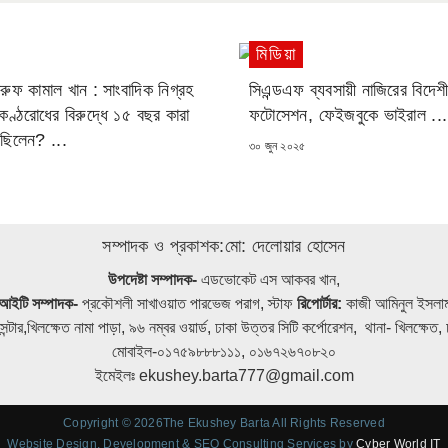
মিডিয়া
রুফ কামাল খান : সাংবাদিক নিগ্রহ
সিএন্ডএফ ব্যবসায়ী নাজিরের বিদেশী
কণ্ঠরোধের বিরুদ্ধে ১৫ বছর কারা
ফটোসেশন, ফেইজবুকে ভাইরাল ...
েছিলেন? ...
POSTED
৩০ জুন ২০২৫
ON
সম্পাদক ও প্রকাশক:মো: দেলোয়ার হোসেন
উপদেষ্টা সম্পাদক-
এডভোকেট এস আকবর খান,
আইটি সম্পাদক-
প্রকৌশলী সাখাওয়াত পারভেজ পরাগ, স্টাফ
রিপোর্টার:
কাজী আমিনুল ইসলা
েন্টার,খিলক্ষেত নামা পাড়া, ৯৬ নম্বর ওয়ার্ড, ঢাকা উত্তর সিটি কর্পোরেশন, থানা- খিলক্ষে
মোবাইল-০১৭৫৯৮৮৮১১১, ০১৬৭২৬৭০৮২০
ইমেইলঃ ekushey.barta777@gmail.com
Copyright © 2026The Ekushey Barta All Rights Reserved
Website Design, Development & SEO Consulting Services by
Cyber World IT