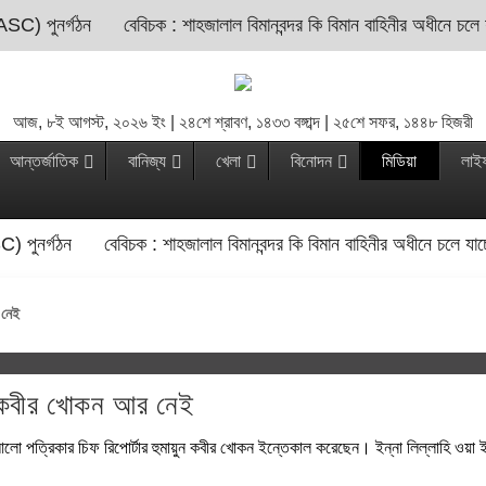
ASC) পুনর্গঠন
বেবিচক : শাহজালাল বিমানবন্দর কি বিমান বাহিনীর অধীনে চলে
আজ, ৮ই আগস্ট, ২০২৬ ইং | ২৪শে শ্রাবণ, ১৪৩৩ বঙ্গাব্দ | ২৫শে সফর, ১৪৪৮ হিজরী
আন্তর্জাতিক
বানিজ্য
খেলা
বিনোদন
মিডিয়া
লাই
C) পুনর্গঠন
বেবিচক : শাহজালাল বিমানবন্দর কি বিমান বাহিনীর অধীনে চলে যা
 নেই
ুন কবীর খোকন আর নেই
লো পত্রিকার চিফ রিপোর্টার হুমায়ুন কবীর খোকন ইন্তেকাল করেছেন। ইন্না লিল্লাহি ওয়া ই