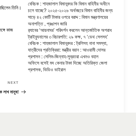
বেবিচক : শাহজালাল বিমানবন্দর কি বিমান বাহিনীর অধীনে
ভুগছিলেন তিনি।
চলে যাচ্ছে? ২০২৫-২০২৬ অর্থবছরে বিমান বাহিনীর জন্য
সাড়ে ৪২ কোটি টাকার ওপরে বরাদ্দ : বিমান মন্ত্রণালয়ের
অনাপত্তি , প্রঙাপন জারি
ঙ্গে কাজ
র‍্যাবের ‘আয়নাঘর’ পরিদর্শন করলেন আন্তর্জাতিক অপরাধ
ট্রাইব্যুনালের ৩ বিচারপতি: ২৯ কক্ষ, ৭ ‘ডেথ সেলসহ’
বেবিচক : শাহজালাল বিমানবন্দর : ট্রলিসহ নানা সমস্যা,
যাত্রীদের প্রতিক্রিয়া: মন্ত্রীর বয়ান : আওয়ামী দোসর
প্রশাসন : সেলিম-জিন্নাহ-সুব্রতরা এখনও বহাল
অফিসে বসেই মদ কেনার টাকা দিচ্ছে অতিরিক্ত জেলা
প্রশাসক, ভিডিও ভাইরাল
NEXT
Next
Post
ক লাখ মানুষ!