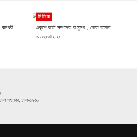
মিডিয়া
 বান্ধবী,
একুশে বার্তা সম্পাদক অসুস্থ , দোয়া কামনা
POSTED
১৯ ফেব্রুয়ারী ২০২৫
ON
ম
ত, ঢাকা মহানগর, ঢাকা-১২৩০