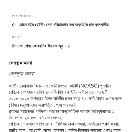
Post
Previous
PREVIOUS
navigation
Post
ডোমেমেইন হোস্টিং সেবা পরিচালনায় কর অব্যাহতি চান ব্যবসায়ীরা
Next
NEXT
Post
চাঁদ দেখা গেছে কোরবানির ঈদ ১৭ জুন
ফেসবুকে আমরা
ফেসবুকে আমরা
জাতীয় বেসামরিক বিমান চলাচল নিরাপত্তা কমিটি (NCASC) পুনর্গঠন
বেবিচক : শাহজালাল বিমানবন্দর কি বিমান বাহিনীর অধীনে চলে যাচ্ছে?
২০২৫-২০২৬ অর্থবছরে বিমান বাহিনীর জন্য সাড়ে ৪২ কোটি টাকার ওপরে বরাদ্দ
: বিমান মন্ত্রণালয়ের অনাপত্তি , প্রঙাপন জারি
র‍্যাবের ‘আয়নাঘর’ পরিদর্শন করলেন আন্তর্জাতিক অপরাধ ট্রাইব্যুনালের ৩
বিচারপতি: ২৯ কক্ষ, ৭ ‘ডেথ সেলসহ’
বেবিচক : শাহজালাল বিমানবন্দর : ট্রলিসহ নানা সমস্যা, যাত্রীদের প্রতিক্রিয়া:
মন্ত্রীর বয়ান : আওয়ামী দোসর প্রশাসন : সেলিম-জিন্নাহ-সুব্রতরা এখনও বহাল