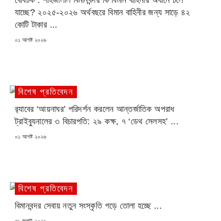
বেবিচক : শাহজালাল বিমানবন্দর কি বিমান বাহিনীর অধীনে চলে
যাচ্ছে? ২০২৫-২০২৬ অর্থবছরে বিমান বাহিনীর জন্য সাড়ে ৪২
কোটি টাকার ...
POSTED
০১ আগষ্ট ২০২৬
ON
বিশেষ প্রতিবেদন
র‍্যাবের ‘আয়নাঘর’ পরিদর্শন করলেন আন্তর্জাতিক অপরাধ
ট্রাইব্যুনালের ৩ বিচারপতি: ২৯ কক্ষ, ৭ ‘ডেথ সেলসহ’ ...
POSTED
০১ আগষ্ট ২০২৬
ON
বিশেষ প্রতিবেদন
বিমানবন্দর সেবায় নতুন সংস্কৃতি গড়ে তোলা হচ্ছে ...
POSTED