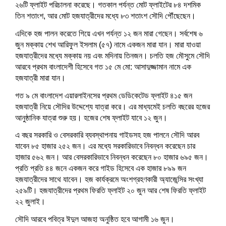
w
i
w
n
w
n
n
w
w
২৬টি ফ্লাইট পরিচালনা করেছে। গতকাল পর্যন্ত মোট ফ্লাইটের ৮৪ দশমিক
i
n
i
d
w
d
d
i
i
n
d
n
o
i
o
o
n
n
তিন শতাংশ, আর মোট হজযাত্রীদের মধ্যে ৮৩ শতাংশ সৌদি পৌঁছেছেন।
d
o
d
w
n
w
w
d
d
o
w
o
)
d
)
)
o
o
w
)
w
o
w
w
এদিকে হজ পালন করেতে গিয়ে এখন পর্যন্ত ১২ জন মারা গেছেন। সর্বশেষ ৬
)
)
w
)
)
জুন মক্কায় শেখ আরিফুল ইসলাম (৫৭) নামে একজন মারা যান। মারা যাওয়া
)
হজযাত্রীদের মধ্যে মক্কায় নয় এবং মদিনায় তিনজন। চলতি হজ মৌসুমে সৌদি
আরবে প্রথম বাংলাদেশী হিসেবে গত ১৫ মে মো: আসাদুজ্জামান নামে এক
হজযাত্রী মারা যান।
গত ৯ মে বাংলাদেশ এয়ারলাইনসের প্রথম ডেডিকেটেড ফ্লাইট ৪১৫ জন
হজযাত্রী নিয়ে সৌদির উদ্দেশ্যে যাত্রা করে। এর মাধ্যমেই চলতি বছরের হজের
আনুষ্ঠানিক যাত্রা শুরু হয়। হজের শেষ ফ্লাইট যাবে ১২ জুন।
এ বছর সরকারি ও বেসরকারি ব্যবস্থাপনায় গাইডসহ হজ পালনে সৌদি আরব
যাবেন ৮৫ হাজার ২৫২ জন। এর মধ্যে সরকারিভাবে নিবন্ধন করেছেন চার
হাজার ৫৬২ জন। আর বেসরকারিভাবে নিবন্ধন করেছেন ৮০ হাজার ৬৯৫ জন।
প্রতি প্রতি ৪৪ জনে একজন করে গাইড হিসেবে এক হাজার ৮৯৯ জন
হজযাত্রীদের সাথে যাবেন। হজ কার্যক্রমে অংশগ্রহণকারী অ্যাজেন্সির সংখ্যা
২৫৯টি। হজযাত্রীদের প্রথম ফিরতি ফ্লাইট ২০ জুন আর শেষ ফিরতি ফ্লাইট
২২ জুলাই।
সৌদি আরবে পবিত্র ঈদুল আজহা অনুষ্ঠিত হবে আগামী ১৬ জুন।