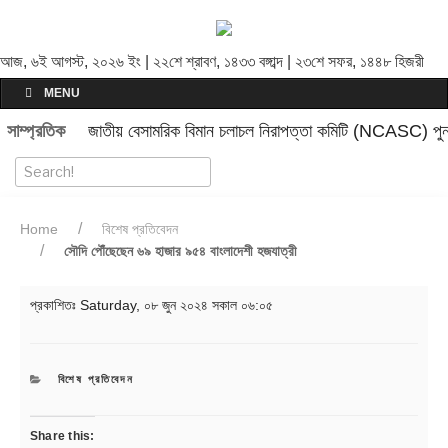
আজ, ৬ই আগস্ট, ২০২৬ ইং | ২২শে শ্রাবণ, ১৪৩৩ বঙ্গাব্দ | ২৩শে সফর, ১৪৪৮ হিজরী
MENU
সাম্প্রতিক
জাতীয় বেসামরিক বিমান চলাচল নিরাপত্তা কমিটি (NCASC) পুনর
Home
বিশেষ প্রতিবেদন
সৌদি পৌঁছেছেন ৬৯ হাজার ৯৫৪ বাংলাদেশী হজযাত্রী
প্রকাশিতঃ
Saturday, ০৮ জুন ২০২৪ সকাল ০৬:০৫
CATEGORIES
বিশেষ প্রতিবেদন
Share this: