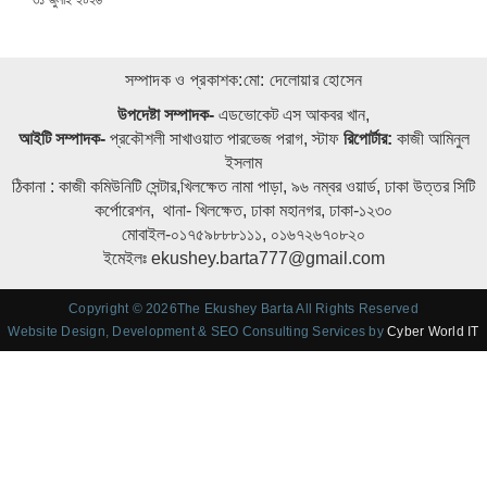
৩১ জুলাই ২০২৬
ON
সম্পাদক ও প্রকাশক:মো: দেলোয়ার হোসেন
উপদেষ্টা সম্পাদক-
এডভোকেট এস আকবর খান,
আইটি সম্পাদক-
প্রকৌশলী সাখাওয়াত পারভেজ পরাগ, স্টাফ
রিপোর্টার:
কাজী আমিনুল
ইসলাম
ঠিকানা : কাজী কমিউনিটি সেন্টার,খিলক্ষেত নামা পাড়া, ৯৬ নম্বর ওয়ার্ড, ঢাকা উত্তর সিটি
কর্পোরেশন, থানা- খিলক্ষেত, ঢাকা মহানগর, ঢাকা-১২৩০
মোবাইল-০১৭৫৯৮৮৮১১১, ০১৬৭২৬৭০৮২০
ইমেইলঃ ekushey.barta777@gmail.com
Copyright © 2026The Ekushey Barta All Rights Reserved
Website Design, Development & SEO Consulting Services by
Cyber World IT