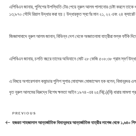
এপিবিএন জানায়, পুলিশের উপস্থিতি টের পেয়ে নূরুল আলম পালানোর চেষ্টা করলে তাকে
১৩,৯৭০ সৌদি রিয়াল উদ্ধার করা হয়। উদ্ধারকৃত স্বর্ণের মান ২১, ২২ এবং ২৪ ক্যারে
জিজ্ঞাসাবাদে নূরুল আলম জানান, বিভিন্ন দেশ থেকে অজ্ঞাতনামা যাত্রীরা শুল্ক ফাঁকি দি
এপিবিএন জানায়, চলতি বছরে তাদের অভিযানে মোট ২৮ কেজি ৫০৮.৩৮ গ্রাম স্বর্ণ উদ্
এ বিষয়ে অপারেশনাল কমান্ডার পুলিশ সুপার মোহাম্মদ মোজাম্মেল হক বলেন, বিমানবন্দ
ধৃত নূরুল আলমের বিরুদ্ধে বিশেষ ক্ষমতা আইন ১৯৭৪-এর ২৫/বি(১)(বি) ধারায় মামলা প্
Post
PREVIOUS
Previous
navigation
Post
হজরত শাহজালাল আন্তর্জাতিক বিমানবন্দরে আন্তর্জাতিক যাত্রীর লাগেজ থেকে ১,৬৪০ পিস