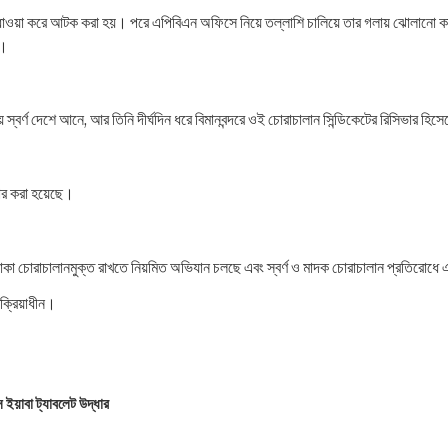
 ধাওয়া করে আটক করা হয়। পরে এপিবিএন অফিসে নিয়ে তল্লাশি চালিয়ে তার গলায় ঝোলানো কাপড়
ট।
য়ে স্বর্ণ দেশে আনে, আর তিনি দীর্ঘদিন ধরে বিমানবন্দরে ওই চোরাচালান সিন্ডিকেটের রিসিভার হ
ধার করা হয়েছে।
র এলাকা চোরাচালানমুক্ত রাখতে নিয়মিত অভিযান চলছে এবং স্বর্ণ ও মাদক চোরাচালান প্রতির
রক্রিয়াধীন।
 ইয়াবা ট্যাবলেট উদ্ধার