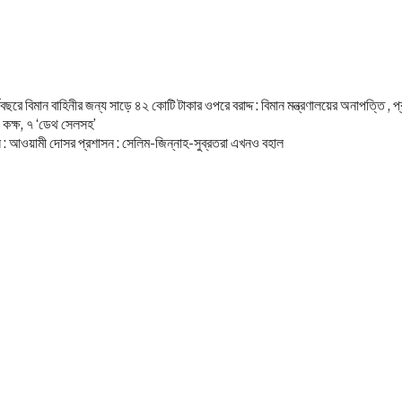
রে বিমান বাহিনীর জন্য সাড়ে ৪২ কোটি টাকার ওপরে বরাদ্দ : বিমান মন্ত্রণালয়ের অনাপত্তি , প
৯ কক্ষ, ৭ ‘ডেথ সেলসহ’
র বয়ান : আওয়ামী দোসর প্রশাসন : সেলিম-জিন্নাহ-সুব্রতরা এখনও বহাল