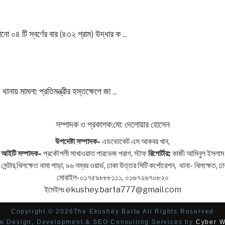
ো ০৪ টি স্বর্ণের বার (৪৩২ গ্রাম) উদ্ধার ক ...
ানায় মামলা: প্রতিমন্ত্রীর হস্তক্ষেপে জা ...
সম্পাদক ও প্রকাশক:মো: দেলোয়ার হোসেন
উপদেষ্টা সম্পাদক-
এডভোকেট এস আকবর খান,
আইটি সম্পাদক-
প্রকৌশলী সাখাওয়াত পারভেজ পরাগ, স্টাফ
রিপোর্টার:
কাজী আমিনুল ইসলাম
 সেন্টার,খিলক্ষেত নামা পাড়া, ৯৬ নম্বর ওয়ার্ড, ঢাকা উত্তর সিটি কর্পোরেশন, থানা- খিলক্ষেত,
মোবাইল-০১৭৫৯৮৮৮১১১, ০১৬৭২৬৭০৮২০
ইমেইলঃ ekushey.barta777@gmail.com
Copyright © 2026The Ekushey Barta All Rights Reserved
e Design, Development & SEO Consulting Services by
Cyber W