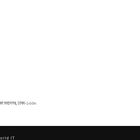
 ঢাকা মহানগর, ঢাকা-১২৩০
orld IT