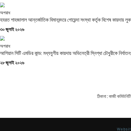
on
অপরাধ
হযরত শাহজালাল আন্তর্জাতিক বিমানবন্দরে গোয়েন্দা সংস্থা কর্তৃক বিশেষ কায়দায় লুকান
Posted
৩০ জুলাই ২০২৬
on
অপরাধ
আশিয়ান সিটি এমডির কান্ড: মধ্যযুগীয় কায়দায় অভিনেত্রী স্নিগ্ধা চৌধুরীকে নির্যাতন: থ
Posted
২৮ জুলাই ২০২৬
on
ঠিকানা : কাজী কমিউনিটি
Websit