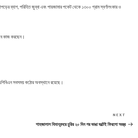
ের ব্যাগ, পরিহিত জুব্বা এবং পায়জামার পকেট থেকে ১৩০০ গ্রাম স্বর্ণালংকার ও
িসেবে কাজ করছেন।
োধে এপিবিএন সবসময় কঠোর অবস্থানে রয়েছে।
NEXT
Next
Post
শাহজালাল বিমানবন্দরে চুরির ২০ দিন পর ভাঙা ভল্টেই ফিরলো অস্ত্র