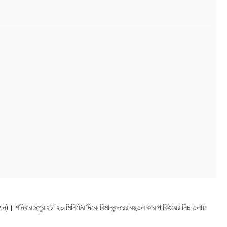
)। শনিবার দুপুর ২টা ২০ মিনিটের দিকে বিমানবন্দরের বহুতল কার পার্কিংয়ের নিচ তলায়