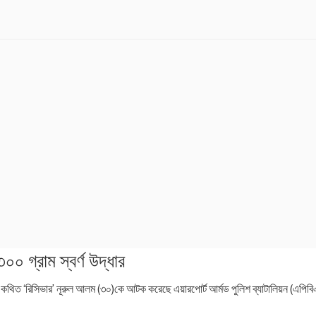
০০ গ্রাম স্বর্ণ উদ্ধার
র কথিত ‘রিসিভার’ নূরুল আলম (৩০)কে আটক করেছে এয়ারপোর্ট আর্মড পুলিশ ব্যাটালিয়ন (এপিবিএন