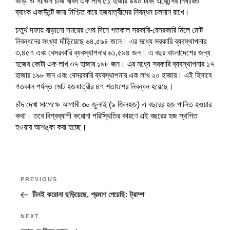
ভাড়া ও সার্ভিস চার্জ বাবদ এক লাখ ৫১ হাজার ৯৯০ টাকা এজেন্সির নির্ধারিত
ব্যাংক একাউন্টে জমা নিশ্চিত করে হজযাত্রীদের নিবন্ধন চলমান রাখে।
চতুর্থ দফায় বাড়ানো সময়ের শেষ দিনে গতকাল সরকারি-বেসরকারি মিলে মোট
নিবন্ধনের সংখ্যা দাঁড়িয়েছে ৬৪,৫৯৪ জনে। এর মধ্যে সরকারি ব্যবস্থাপনার
৩,৪৫৭ এবং বেসরকারি ব্যবস্থাপনার ৬১,৫৯৪ জন। এ বছর বাংলাদেশের জন্য
হজের কোটা এক লাখ ৩৭ হাজার ১৯৮ জন। এর মধ্যে সরকারি ব্যবস্থাপনার ১৭
হাজার ১৯৮ জন এবং বেসরকারি ব্যবস্থাপনার এক লাখ ২০ হাজার। এই হিসাবে
গতকাল পর্যন্ত মোট হজযাত্রীর ৪৭ শতাংশের নিবন্ধন হয়েছে।
চাঁদ দেখা সাপেক্ষে আগামী ৩০ জুলাই (৯ জিলহজ) এ বছরের হজ পালিত হওয়ার
কথা। তবে বিশ্বব্যাপী করোনা পরিস্থিতির কারণে এই বছরের হজ স্থগিত
হওয়ার আশঙ্কা করা হচ্ছে।
Post
Previous
PREVIOUS
navigation
Post
চীনই করোনা ছড়িয়েছে, প্রমাণ পেয়েছি: ট্রাম্প
Next
NEXT
Post