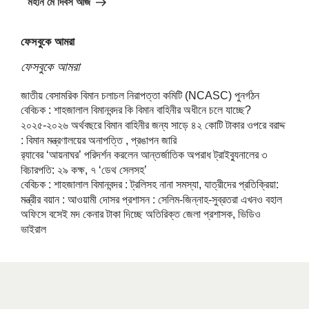
মহান মে দিবস আজ
ফেসবুকে আমরা
ফেসবুকে আমরা
জাতীয় বেসামরিক বিমান চলাচল নিরাপত্তা কমিটি (NCASC) পুনর্গঠন
বেবিচক : শাহজালাল বিমানবন্দর কি বিমান বাহিনীর অধীনে চলে যাচ্ছে?
২০২৫-২০২৬ অর্থবছরে বিমান বাহিনীর জন্য সাড়ে ৪২ কোটি টাকার ওপরে বরাদ্দ
: বিমান মন্ত্রণালয়ের অনাপত্তি , প্রঙাপন জারি
র‍্যাবের ‘আয়নাঘর’ পরিদর্শন করলেন আন্তর্জাতিক অপরাধ ট্রাইব্যুনালের ৩
বিচারপতি: ২৯ কক্ষ, ৭ ‘ডেথ সেলসহ’
বেবিচক : শাহজালাল বিমানবন্দর : ট্রলিসহ নানা সমস্যা, যাত্রীদের প্রতিক্রিয়া:
মন্ত্রীর বয়ান : আওয়ামী দোসর প্রশাসন : সেলিম-জিন্নাহ-সুব্রতরা এখনও বহাল
অফিসে বসেই মদ কেনার টাকা দিচ্ছে অতিরিক্ত জেলা প্রশাসক, ভিডিও
ভাইরাল