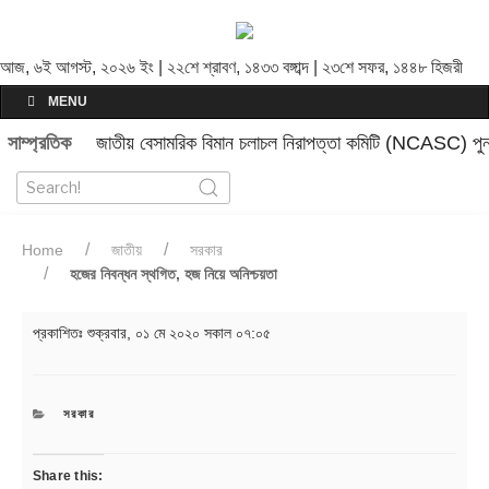
আজ, ৬ই আগস্ট, ২০২৬ ইং | ২২শে শ্রাবণ, ১৪৩৩ বঙ্গাব্দ | ২৩শে সফর, ১৪৪৮ হিজরী
MENU
সাম্প্রতিক
জাতীয় বেসামরিক বিমান চলাচল নিরাপত্তা কমিটি (NCASC) পুনর
Home
জাতীয়
সরকার
হজের নিবন্ধন স্থগিত, হজ নিয়ে অনিশ্চয়তা
প্রকাশিতঃ
শুক্রবার, ০১ মে ২০২০ সকাল ০৭:০৫
CATEGORIES
সরকার
Share this: