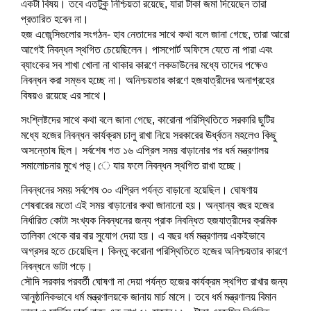
w
i
w
n
w
n
n
w
w
একটা বিষয়। তবে এতটুকু নিশ্চিয়তা রয়েছে, যারা টাকা জমা দিয়েছেন তারা
i
n
i
d
w
d
d
i
i
n
d
n
o
i
o
o
n
n
প্রতারিত হবেন না।
d
o
d
w
n
w
w
d
d
হজ এজেন্সিগুলোর সংগঠন- হাব নেতাদের সাথে কথা বলে জানা গেছে, তারা আরো
o
w
o
)
d
)
)
o
o
w
)
w
o
w
w
আগেই নিবন্ধন স্থগিত চেয়েছিলেন। পাসপোর্ট অফিসে যেতে না পারা এবং
)
)
w
)
)
)
ব্যাংকের সব শাখা খোলা না থাকার কারণে লকডাউনের মধ্যে তাদের পক্ষেও
নিবন্ধন করা সম্ভব হচ্ছে না। অনিশ্চয়তার কারণে হজযাত্রীদের অনাগ্রহের
বিষয়ও রয়েছে এর সাথে।
সংশ্লিষ্টদের সাথে কথা বলে জানা গেছে, কারোনা পরিস্থিতিতে সরকারি ছুটির
মধ্যে হজের নিবন্ধন কার্যক্রম চালু রাখা নিয়ে সরকারের ঊর্ধ্বতন মহলেও কিছু
অসন্তোষ ছিল। সর্বশেষ গত ১৬ এপ্রিল সময় বাড়ানোর পর ধর্ম মন্ত্রণালয়
সমালোচনার মুখে পড়্।ে যার ফলে নিবন্ধন স্থগিত রাখা হচ্ছে।
নিবন্ধনের সময় সর্বশেষ ৩০ এপ্রিল পর্যন্ত বাড়ানো হয়েছিল। ঘোষণায়
শেষবারের মতো এই সময় বাড়ানোর কথা জানানো হয়। অন্যান্য বছর হজের
নির্ধারিত কোটা সংখ্যক নিবন্ধনের জন্য প্রাক নিবন্ধিত হজযাত্রীদের ক্রমিক
তালিকা থেকে বার বার সুযোগ দেয়া হয়। এ বছর ধর্ম মন্ত্রণালয় একইভাবে
অগ্রসর হতে চেয়েছিল। কিন্তু করোনা পরিস্থিতিতে হজের অনিশ্চয়তার কারণে
নিবন্ধনে ভাটা পড়ে।
সৌদি সরকার পরবর্তী ঘোষণা না দেয়া পর্যন্ত হজের কার্যক্রম স্থগিত রাখার জন্য
আনুষ্ঠানিকভাবে ধর্ম মন্ত্রণালয়কে জানায় মার্চ মাসে। তবে ধর্ম মন্ত্রণালয় বিমান