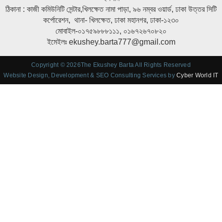
ঠিকানা : কাজী কমিউনিটি সেন্টার,খিলক্ষেত নামা পাড়া, ৯৬ নম্বর ওয়ার্ড, ঢাকা উত্তর সিটি
কর্পোরেশন, থানা- খিলক্ষেত, ঢাকা মহানগর, ঢাকা-১২৩০
মোবাইল-০১৭৫৯৮৮৮১১১, ০১৬৭২৬৭০৮২০
ইমেইলঃ ekushey.barta777@gmail.com
Copyright © 2026The Ekushey Barta All Rights Reserved
Website Design, Development & SEO Consulting Services by
Cyber World IT