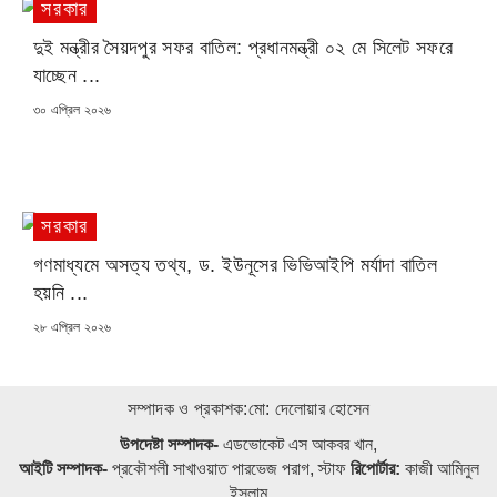
সরকার
দুই মন্ত্রীর সৈয়দপুর সফর বাতিল: প্রধানমন্ত্রী ০২ মে সিলেট সফরে
যাচ্ছেন ...
POSTED
৩০ এপ্রিল ২০২৬
ON
সরকার
গণমাধ্যমে অসত্য তথ্য, ড. ইউনূসের ভিভিআইপি মর্যাদা বাতিল
হয়নি ...
POSTED
২৮ এপ্রিল ২০২৬
ON
সম্পাদক ও প্রকাশক:মো: দেলোয়ার হোসেন
উপদেষ্টা সম্পাদক-
এডভোকেট এস আকবর খান,
আইটি সম্পাদক-
প্রকৌশলী সাখাওয়াত পারভেজ পরাগ, স্টাফ
রিপোর্টার:
কাজী আমিনুল
ইসলাম