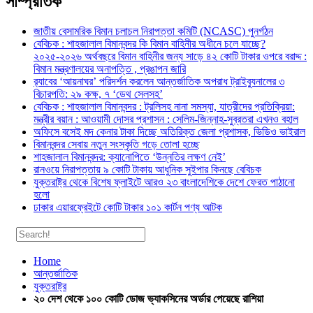
সাম্প্রতিক
জাতীয় বেসামরিক বিমান চলাচল নিরাপত্তা কমিটি (NCASC) পুনর্গঠন
বেবিচক : শাহজালাল বিমানবন্দর কি বিমান বাহিনীর অধীনে চলে যাচ্ছে?
২০২৫-২০২৬ অর্থবছরে বিমান বাহিনীর জন্য সাড়ে ৪২ কোটি টাকার ওপরে বরাদ্দ :
বিমান মন্ত্রণালয়ের অনাপত্তি , প্রঙাপন জারি
র‍্যাবের ‘আয়নাঘর’ পরিদর্শন করলেন আন্তর্জাতিক অপরাধ ট্রাইব্যুনালের ৩
বিচারপতি: ২৯ কক্ষ, ৭ ‘ডেথ সেলসহ’
বেবিচক : শাহজালাল বিমানবন্দর : ট্রলিসহ নানা সমস্যা, যাত্রীদের প্রতিক্রিয়া:
মন্ত্রীর বয়ান : আওয়ামী দোসর প্রশাসন : সেলিম-জিন্নাহ-সুব্রতরা এখনও বহাল
অফিসে বসেই মদ কেনার টাকা দিচ্ছে অতিরিক্ত জেলা প্রশাসক, ভিডিও ভাইরাল
বিমানবন্দর সেবায় নতুন সংস্কৃতি গড়ে তোলা হচ্ছে
শাহজালাল বিমানবন্দর: ক্যানোপিতে ‘উন্নতির লক্ষণ নেই’
রানওয়ে নিরাপত্তায় ৯ কোটি টাকায় আধুনিক সুইপার কিনছে বেবিচক
যুক্তরাষ্ট্র থেকে বিশেষ ফ্লাইটে আরও ২৩ বাংলাদেশিকে দেশে ফেরত পাঠানো
হলো
ঢাকার এয়ারফ্রেইটে কোটি টাকার ১০১ কার্টন পণ্য আটক
Home
আন্তর্জাতিক
যুক্তরাষ্ট্র
২০ দেশ থেকে ১০০ কোটি ডোজ ভ্যাকসিনের অর্ডার পেয়েছে রাশিয়া