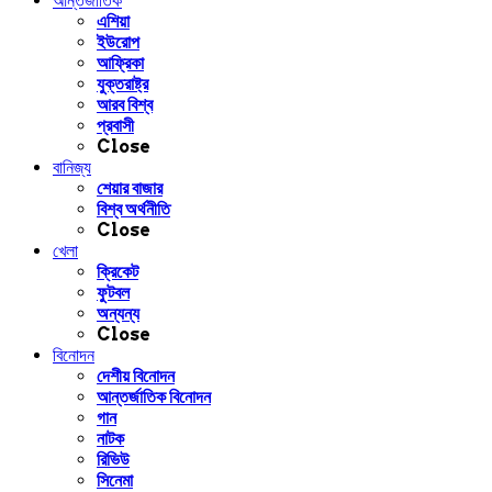
আন্তর্জাতিক
এশিয়া
ইউরোপ
আফ্রিকা
যুক্তরাষ্ট্র
আরব বিশ্ব
প্রবাসী
Close
বানিজ্য
শেয়ার বাজার
বিশ্ব অর্থনীতি
Close
খেলা
ক্রিকেট
ফুটবল
অন্যন্য
Close
বিনোদন
দেশীয় বিনোদন
আন্তর্জাতিক বিনোদন
গান
নাটক
রিভিউ
সিনেমা