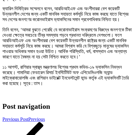
ক্যারিল দিমিত্রিভ সম্মেলনে বলেন, আরডিআইএফ এবং অংশীদাররা বেশ কয়েকটি
উন্নয়নশীল দেশের জন্য একটি মানবিক সহায়তা কর্মসূচি নিয়ে কাজ করছে যাতে বিশ্বের
সব দেশের জনগণের করোনভাইরাস ভ্যাকসিনের সমান প্রবেশাধিকার নিশ্চিত হয়।
তিনি বলেন, ‘আমরা বুঝতে পেরেছি যে করোনাভাইরাস সংক্রমণের বিরুদ্ধে জনগণকে টিকা
দেওয়া ক্ষেত্রে সবচেয়ে তীব্র সমস্যায় পড়বে প্রধানত দরিদ্রতম দেশগুলো। ফলে
আরডিআইএফ এবং অংশীদাররা বেশ কয়েকটি উন্নয়নশীল রাষ্ট্রের জন্য একটি মানবিক
সহায়তা কর্মসূচি নিয়ে কাজ করছে। আমরা বিশ্বাস করি যে বিশ্বজুড়ে মানুষের ভ্যাকসিন
পাওয়ার অধিকার সমান হওয়া উচিত। আর্থিক পরিস্থিতি, ধর্ম, বাসস্থান এবং অন্যান্য
কারণে যাতে বৈষম্য না হয় সেটা নিশ্চিত করতে হবে।’
১১ আগস্ট, রাশিয়ার স্বাস্থ্য মন্ত্রণালয় বিশ্বের প্রথম কভিড-১৯ ভ্যাকসিন নিবন্ধন
করেছে। গামালিয়া ফেডারেল রিসার্চ ইনস্টিটিউট অফ এপিডেমিওলজি অ্যান্ড
মাইক্রোবায়োলজি এবং রাশিয়ান ডাইরেক্ট ইনভেস্টমেন্ট ফান্ড কর্তৃক এই ভ্যাকসিনটি তৈরি
করা হয়েছে। সূত্র : তাস।
Post navigation
Previous Post
Previous