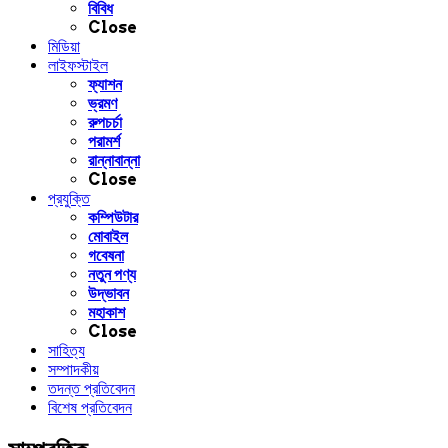
বিবিধ
Close
মিডিয়া
লাইফস্টাইল
ফ্যাশন
ভ্রমণ
রুপচর্চা
পরামর্শ
রান্নাবান্না
Close
প্রযুক্তি
কম্পিউটার
মোবাইল
গবেষনা
নতুন পণ্য
উদ্ভাবন
মহাকাশ
Close
সাহিত্য
সম্পাদকীয়
তদন্ত প্রতিবেদন
বিশেষ প্রতিবেদন