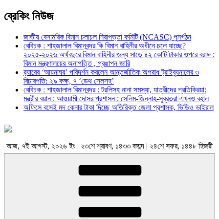
ব্রেকিং নিউজ
জাতীয় বেসামরিক বিমান চলাচল নিরাপত্তা কমিটি (NCASC) পুনর্গঠন
বেবিচক : শাহজালাল বিমানবন্দর কি বিমান বাহিনীর অধীনে চলে যাচ্ছে?
২০২৫-২০২৬ অর্থবছরে বিমান বাহিনীর জন্য সাড়ে ৪২ কোটি টাকার ওপরে বরাদ্দ :
বিমান মন্ত্রণালয়ের অনাপত্তি , প্রঙাপন জারি
র‍্যাবের ‘আয়নাঘর’ পরিদর্শন করলেন আন্তর্জাতিক অপরাধ ট্রাইব্যুনালের ৩
বিচারপতি: ২৯ কক্ষ, ৭ ‘ডেথ সেলসহ’
বেবিচক : শাহজালাল বিমানবন্দর : ট্রলিসহ নানা সমস্যা, যাত্রীদের প্রতিক্রিয়া:
মন্ত্রীর বয়ান : আওয়ামী দোসর প্রশাসন : সেলিম-জিন্নাহ-সুব্রতরা এখনও বহাল
অফিসে বসেই মদ কেনার টাকা দিচ্ছে অতিরিক্ত জেলা প্রশাসক, ভিডিও ভাইরাল
আজ, ৭ই আগস্ট, ২০২৬ ইং | ২৩শে শ্রাবণ, ১৪৩৩ বঙ্গাব্দ | ২৪শে সফর, ১৪৪৮ হিজরী