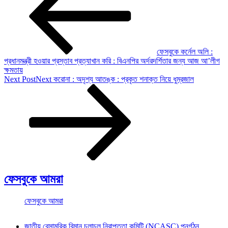
ফেসবুকে কর্নেল অলি :
প্রধানমন্ত্রী হওয়ার প্রস্তাব প্রত্যাখান করি : বিএনপির অর্দরদর্শিতার জন্য আজ আ’লীগ
ক্ষমতায়
Next Post
Next
করোনা : অদৃশ্য আতঙ্ক : প্রকৃত শনাক্ত নিয়ে ধুম্রজাল
ফেসবুকে আমরা
ফেসবুকে আমরা
জাতীয় বেসামরিক বিমান চলাচল নিরাপত্তা কমিটি (NCASC) পুনর্গঠন