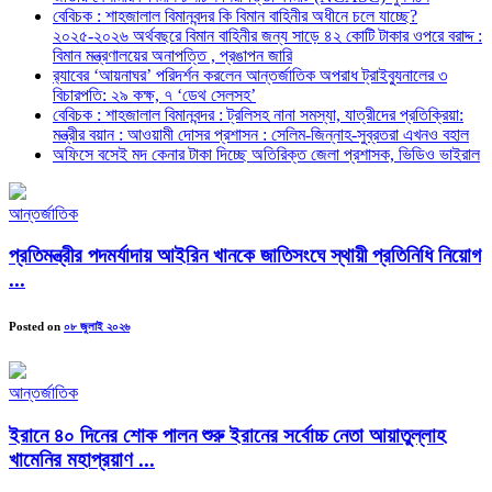
বেবিচক : শাহজালাল বিমানবন্দর কি বিমান বাহিনীর অধীনে চলে যাচ্ছে?
২০২৫-২০২৬ অর্থবছরে বিমান বাহিনীর জন্য সাড়ে ৪২ কোটি টাকার ওপরে বরাদ্দ :
বিমান মন্ত্রণালয়ের অনাপত্তি , প্রঙাপন জারি
র‍্যাবের ‘আয়নাঘর’ পরিদর্শন করলেন আন্তর্জাতিক অপরাধ ট্রাইব্যুনালের ৩
বিচারপতি: ২৯ কক্ষ, ৭ ‘ডেথ সেলসহ’
বেবিচক : শাহজালাল বিমানবন্দর : ট্রলিসহ নানা সমস্যা, যাত্রীদের প্রতিক্রিয়া:
মন্ত্রীর বয়ান : আওয়ামী দোসর প্রশাসন : সেলিম-জিন্নাহ-সুব্রতরা এখনও বহাল
অফিসে বসেই মদ কেনার টাকা দিচ্ছে অতিরিক্ত জেলা প্রশাসক, ভিডিও ভাইরাল
আন্তর্জাতিক
প্রতিমন্ত্রীর পদমর্যাদায় আইরিন খানকে জাতিসংঘে স্থায়ী প্রতিনিধি নিয়োগ
...
Posted on
০৮ জুলাই ২০২৬
আন্তর্জাতিক
ইরানে ৪০ দিনের শোক পালন শুরু ইরানের সর্বোচ্চ নেতা আয়াতুল্লাহ
খামেনির মহাপ্রয়াণ ...