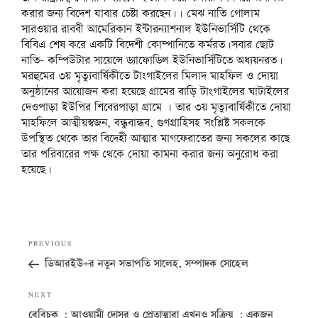
করার জন্য বিদেশ যাবার চেষ্টা করছেন।। মেঝ নাতি গোলাম
সারওয়ার রাববী আমেরিকান ইন্টারন্যাশনাল ইউনিভার্সিটি থেকে
বিবিএ শেষ করে একটি বিদেশী কোম্পানিতে কর্মরত।সবার ছোট
নাতি- কম্পিউটার সায়েন্সে ড্যাফোডিল ইউনিভার্সিটিতে অধ্যয়নরত।
মরহুমের ৩য় মৃত্যুবার্ষিকীতে টাংগাইলের মিলাদ মাহফিল ও দোয়া
অনুষ্ঠানের আয়োজন করা হয়েছে গ্রামের বাড়ি টাংগাইলের ঘাটাইলের
দেওপাড়া ইউপির শিবেরপাড়া গ্রামে । তার ৩য় মৃত্যুবার্ষিকীতে দোয়া
মাহফিলে আত্মীয়স্বজন, বন্ধুবান্ধব, গুণগ্রাহিসহ সংশ্লিষ্ট সকলকে
উপস্থিত থেকে তার বিদেহী আত্মার মাগফেরাতের জন্য সকলের কাছে
তার পরিবারের পক্ষ থেকে দোয়া কামনা করার জন্য অনুরোধ করা
হয়েছে।
Post
Previous
PREVIOUS
navigation
Post
ডিআরইউ`র নতুন সভাপতি সালেহ, সম্পাদক সোহেল
Next
NEXT
Post
বেবিচক : আওয়ামী দোসর ও প্রেতাত্মারা এখনও সক্রিয় : একজন