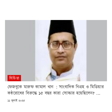
ON
মিডিয়া
ফেজবুকে মারুফ কামাল খান : সাংবাদিক নিগ্রহ ও মিডিয়ার
কণ্ঠরোধের বিরুদ্ধে ১৫ বছর কারা সোচ্চার হয়েছিলেন? ...
POSTED
১১ জুলাই ২০২৫
ON