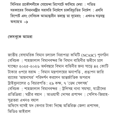
সিনিয়র প্রকৌশলীকে গোয়েন্দা রিপোর্টে ফাসিয়ে দেয়া : পতিত
সরকারের বিমানমন্ত্রীর সরাসরি নির্দেশে চাকরিচ্যুতির নির্দেশ : এসবি
রিপোর্ট এবং বেবিচক আভ্যন্তরীন তদন্তে তা বুমেরাং : এখনও ষড়যন্ত্র
অব্যাহত
ফেসবুকে আমরা
জাতীয় বেসামরিক বিমান চলাচল নিরাপত্তা কমিটি (NCASC) পুনর্গঠন
বেবিচক : শাহজালাল বিমানবন্দর কি বিমান বাহিনীর অধীনে চলে
যাচ্ছে? ২০২৫-২০২৬ অর্থবছরে বিমান বাহিনীর জন্য সাড়ে ৪২ কোটি
টাকার ওপরে বরাদ্দ : বিমান মন্ত্রণালয়ের অনাপত্তি , প্রঙাপন জারি
র‍্যাবের ‘আয়নাঘর’ পরিদর্শন করলেন আন্তর্জাতিক অপরাধ
ট্রাইব্যুনালের ৩ বিচারপতি: ২৯ কক্ষ, ৭ ‘ডেথ সেলসহ’
বেবিচক : শাহজালাল বিমানবন্দর : ট্রলিসহ নানা সমস্যা, যাত্রীদের
প্রতিক্রিয়া: মন্ত্রীর বয়ান : আওয়ামী দোসর প্রশাসন : সেলিম-জিন্নাহ-
সুব্রতরা এখনও বহাল
অফিসে বসেই মদ কেনার টাকা দিচ্ছে অতিরিক্ত জেলা প্রশাসক,
ভিডিও ভাইরাল