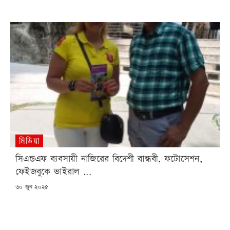
মিডিয়া
সিএন্ডএফ ব্যবসায়ী নাজিরের বিদেশী বান্ধবী, ফটোসেশন,
ফেইজবুকে ভাইরাল ...
POSTED
৩০ জুন ২০২৫
ON