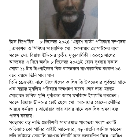
(
O
(
p
t
p
p
r
A
n
O
p
O
e
(
e
e
a
p
n
p
e
p
n
O
n
n
m
p
e
e
n
e
s
p
s
s
(
(
w
n
s
n
i
e
i
i
O
O
w
s
i
s
n
n
n
n
p
p
i
i
n
i
n
s
n
n
e
e
n
n
n
n
e
i
e
e
n
n
d
n
e
n
w
n
w
w
s
s
o
e
w
e
w
n
w
w
i
i
w
w
w
w
i
e
i
i
স্টাফ রিপোর্টার : ৮ ডিসেম্বর ২০২৪ ‘একুশে বার্তা’ পত্রিকার সম্পাদক
n
n
)
w
i
w
n
w
n
n
n
n
, প্রকাশক ও সিনিয়র সাংবাদিক মো. দেলোয়ার হোসাইনের বাবা
i
n
i
d
w
d
d
e
e
n
d
n
o
i
o
o
মরহুম মো. রিয়াজ উদ্দিনের তৃতীয় মৃত্যুবার্ষিকী। ২০২১ সালের
w
w
d
o
d
w
n
w
w
w
w
o
w
o
)
d
)
)
আজকের এ দিনে অর্থাৎ ৮ ডিসেম্বর ২০২১ই রোজ বুধবার সকাল
i
i
w
)
w
o
n
n
সোয়া ১১ টায় টাংগাইলের নিজ বাসভবনে বাধক্যজনিত কারণে ৯৪
)
)
w
d
d
)
o
o
বছর বয়সে তিনি মারা যান।
w
w
তিনি ১৯২৭ইং সালে টাংগাইলের কালিহাতি উপজেলার পূর্বশুন্ডা গ্রামে
)
)
এক সম্ভ্রান্ত মুসলিম পরিবারে জন্মগ্রহণ করেন।তার দাদা মরহুম
মোহাম্মদ হানিফ মুন্সি পূর্বাশুন্ডা জামে মসজিদে ইমামতি করতেন।
মরহুম রিয়াজ উদ্দিনের ছোট ছেলে মো. আনোয়ার হোসেন সৌদির
আরবে কর্মরত । আনোয়ার তার বাবার নামে একাধিক ওমরা হজ্ব
পালন করেছে।
মরহুমের বড় নাতি প্রকৌশলী সাখাওয়াত পারভেজ পরাগ একটি
অভিজাত কোম্পানির আইটি ম্যানেজার, বড় নাতনি কানিজ ফাতেমা
ডলি রাষ্ট্রায়ত্ব সোনালি ব্যাংকে ইন্টার্নি করে স্কলারশিপ নিয়ে এমবিএ