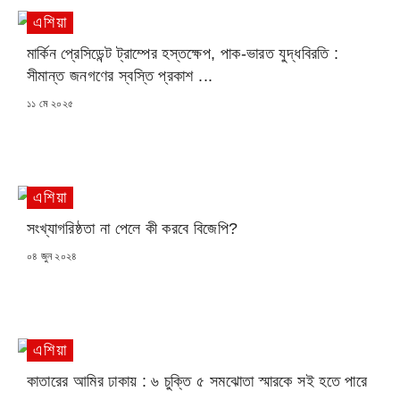
এশিয়া
মার্কিন প্রেসিডেন্ট ট্রাম্পের হস্তক্ষেপ, পাক-ভারত যুদ্ধবিরতি :
সীমান্ত জনগণের স্বস্তি প্রকাশ ...
POSTED
১১ মে ২০২৫
ON
এশিয়া
সংখ্যাগরিষ্ঠতা না পেলে কী করবে বিজেপি?
POSTED
০৪ জুন ২০২৪
ON
এশিয়া
কাতারের আমির ঢাকায় : ৬ চুক্তি ৫ সমঝোতা স্মারকে সই হতে পারে