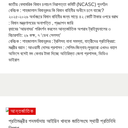
জাতীয় বেসামরিক বিমান চলাচল নিরাপত্তা কমিটি (NCASC) পুনর্গঠন
বেবিচক : শাহজালাল বিমানবন্দর কি বিমান বাহিনীর অধীনে চলে যাচ্ছে?
২০২৫-২০২৬ অর্থবছরে বিমান বাহিনীর জন্য সাড়ে ৪২ কোটি টাকার ওপরে বরাদ্দ
: বিমান মন্ত্রণালয়ের অনাপত্তি , প্রঙাপন জারি
র‍্যাবের ‘আয়নাঘর’ পরিদর্শন করলেন আন্তর্জাতিক অপরাধ ট্রাইব্যুনালের ৩
বিচারপতি: ২৯ কক্ষ, ৭ ‘ডেথ সেলসহ’
বেবিচক : শাহজালাল বিমানবন্দর : ট্রলিসহ নানা সমস্যা, যাত্রীদের প্রতিক্রিয়া:
মন্ত্রীর বয়ান : আওয়ামী দোসর প্রশাসন : সেলিম-জিন্নাহ-সুব্রতরা এখনও বহাল
অফিসে বসেই মদ কেনার টাকা দিচ্ছে অতিরিক্ত জেলা প্রশাসক, ভিডিও
ভাইরাল
আন্তর্জাতিক
প্রতিমন্ত্রীর পদমর্যাদায় আইরিন খানকে জাতিসংঘে স্থায়ী প্রতিনিধি