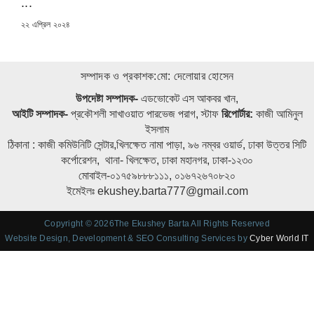
...
POSTED
২২ এপ্রিল ২০২৪
ON
সম্পাদক ও প্রকাশক:মো: দেলোয়ার হোসেন
উপদেষ্টা সম্পাদক-
এডভোকেট এস আকবর খান,
আইটি সম্পাদক-
প্রকৌশলী সাখাওয়াত পারভেজ পরাগ, স্টাফ
রিপোর্টার:
কাজী আমিনুল
ইসলাম
ঠিকানা : কাজী কমিউনিটি সেন্টার,খিলক্ষেত নামা পাড়া, ৯৬ নম্বর ওয়ার্ড, ঢাকা উত্তর সিটি
কর্পোরেশন, থানা- খিলক্ষেত, ঢাকা মহানগর, ঢাকা-১২৩০
মোবাইল-০১৭৫৯৮৮৮১১১, ০১৬৭২৬৭০৮২০
ইমেইলঃ ekushey.barta777@gmail.com
Copyright © 2026The Ekushey Barta All Rights Reserved
Website Design, Development & SEO Consulting Services by
Cyber World IT