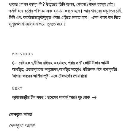
থাকার গোপন রহস্য কি? উত্তরে তিনি বলেন, কোনো গোপন রহস্য নেই।
কর্মজীবনে কঠোর পরিশ্রম এবং ব্যায়াম করতে হবে। আর খাবারের শুধুমাত্র চর্বি,
চিনি এবং কার্বোহাইড্রেটযুক্ত খাবার এড়িয়ে চলতে হবে। এসব খাবার বাদ দিয়ে
সুশৃঙ্খল খাদ্যাভ্যাস গড়ে তুলতে হবে।
Post
Previous
PREVIOUS
navigation
Post
বেবিচকে দুর্নীতির মহিরূহ অব্যাহত, প্রায় ৫শ’ কোটি টাকার অডিট
আপত্তি, চেয়ারম্যানের অনুমোদন,আপত্তি সত্বেও পরিচালক পদে পদোন্নতি!
‘হাওয়া ভবনের আর্শিবাদপুষ্ট’ একে ট্রেডার্সের পোয়াবারো
Next
NEXT
Post
প্রধানমন্ত্রীর চীন সফর : দুদেশের সম্পর্ক আরও দৃঢ় হোক
ফেসবুকে আমরা
ফেসবুকে আমরা