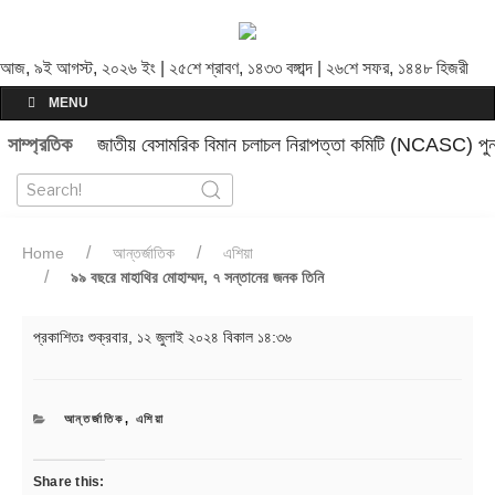
আজ, ৯ই আগস্ট, ২০২৬ ইং | ২৫শে শ্রাবণ, ১৪৩৩ বঙ্গাব্দ | ২৬শে সফর, ১৪৪৮ হিজরী
MENU
সাম্প্রতিক
জাতীয় বেসামরিক বিমান চলাচল নিরাপত্তা কমিটি (NCASC) পুনর
Home
আন্তর্জাতিক
এশিয়া
৯৯ বছরে মাহাথির মোহাম্মদ, ৭ সন্তানের জনক তিনি
প্রকাশিতঃ
শুক্রবার, ১২ জুলাই ২০২৪ বিকাল ১৪:৩৬
CATEGORIES
আন্তর্জাতিক
,
এশিয়া
Share this: