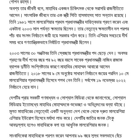
w
i
w
n
w
n
n
w
w
গোপন রহস্য।
i
n
i
d
w
d
d
i
i
n
d
n
o
i
o
o
n
n
অবশ্য তার জীবনী বলে, মাহাথির একজন চিকিৎসক থেকে সরাসরি রাজনীতিতে
d
o
d
w
n
w
w
d
d
আসেন। সাংসারিক জীবনে তার এক স্ত্রী সিতি হাসমাহসহ সাত সন্তান রয়েছে।
o
w
o
)
d
)
)
o
o
w
)
w
o
w
w
তিনি ১৯৮১ সালে মালয়েশিয়ার প্রথম প্রধানমন্ত্রীর দায়িত্বভার গ্রহণ করেন এবং
)
)
w
)
)
)
একটানা ২০০৩ সাল পর্যন্ত ক্ষমতায় ছিলেন। তার নেতৃত্বে ক্ষমতাসীন দল পরপর
পাঁচ বার সংসদ নির্বাচনে জয়ী হয়ে সরকার গঠন করে। তিনি এশিয়ার সবচেয়ে দীর্ঘ
সময় ধরে গণতান্ত্রিকভাবে নির্বাচিত প্রধানমন্ত্রী ছিলেন।
২০০৩ সালের ৩০ অক্টোবর তিনি স্বেচ্ছায় প্রধানমন্ত্রীর পদ ছেড়ে দেন। অবসর
গ্রহণের দীর্ঘ পনের বছর পর ৯২ বছর বয়সে সাবেক প্রধানমন্ত্রী নাজিব রাজাক
ব্যাপক দুর্নীতি সংশ্লিষ্টতার কারণে মাহাথির মোহাম্মদ আবারো আসেন
রাজনীতিতে। ২০১৮ সালের ৯ মে অনুষ্ঠেয় সাধারণ নির্বাচনে জয়ের পরদিন ১০ মে
মালয়েশিয়ার প্রধানমন্ত্রী হিসেবে শপথ নেন তিনি। সর্বশেষ ১৯ নভেম্বর ২০২২
নির্বাচনে হেরে যান।
দেশটির প্রায় সবকটি গণমাধ্যম ও সোশ্যাল মিডিয়া থেকে জানাগেছে, সোশ্যাল
মিডিয়ায় ইতোমধ্যে মাহাথির মোহাম্মদকে শুভেচ্ছা ও অভিনন্দনের বন্যা বইছে।
মূলত মাহাথিরের নেতৃত্বেই একটি অনুন্নত দেশ থেকে থেকে দ্রুত মালয়েশিয়া
এশিয়ার ইউরোপ হিসেবে মর্যাদা লাভ করে। দেশটির জাতির জনক টেংকু
আবদুল্লাহ হলেও মাহাথিরকে বলা হয় আধুনিক মালয়েশিয়ার জনক।
সাংবাদিকেরা মাহাথিরকে প্রশ্ন করেন আপনার ৯৯ বছর সুস্থ সবলভাবে বেঁচে