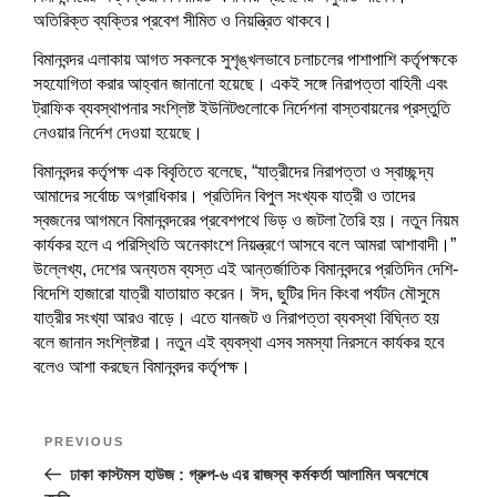
w
i
w
n
w
n
n
w
w
i
n
i
d
w
d
d
i
i
অতিরিক্ত ব্যক্তির প্রবেশ সীমিত ও নিয়ন্ত্রিত থাকবে।
n
d
n
o
i
o
o
n
n
d
o
d
w
n
w
w
d
d
o
w
o
)
d
)
)
o
o
বিমানবন্দর এলাকায় আগত সকলকে সুশৃঙ্খলভাবে চলাচলের পাশাপাশি কর্তৃপক্ষকে
w
)
w
o
w
w
সহযোগিতা করার আহ্বান জানানো হয়েছে। একই সঙ্গে নিরাপত্তা বাহিনী এবং
)
)
w
)
)
)
ট্রাফিক ব্যবস্থাপনার সংশ্লিষ্ট ইউনিটগুলোকে নির্দেশনা বাস্তবায়নের প্রস্তুতি
নেওয়ার নির্দেশ দেওয়া হয়েছে।
বিমানবন্দর কর্তৃপক্ষ এক বিবৃতিতে বলেছে, “যাত্রীদের নিরাপত্তা ও স্বাচ্ছন্দ্য
আমাদের সর্বোচ্চ অগ্রাধিকার। প্রতিদিন বিপুল সংখ্যক যাত্রী ও তাদের
স্বজনের আগমনে বিমানবন্দরের প্রবেশপথে ভিড় ও জটলা তৈরি হয়। নতুন নিয়ম
কার্যকর হলে এ পরিস্থিতি অনেকাংশে নিয়ন্ত্রণে আসবে বলে আমরা আশাবাদী।”
উল্লেখ্য, দেশের অন্যতম ব্যস্ত এই আন্তর্জাতিক বিমানবন্দরে প্রতিদিন দেশি-
বিদেশি হাজারো যাত্রী যাতায়াত করেন। ঈদ, ছুটির দিন কিংবা পর্যটন মৌসুমে
যাত্রীর সংখ্যা আরও বাড়ে। এতে যানজট ও নিরাপত্তা ব্যবস্থা বিঘ্নিত হয়
বলে জানান সংশ্লিষ্টরা। নতুন এই ব্যবস্থা এসব সমস্যা নিরসনে কার্যকর হবে
বলেও আশা করছেন বিমানবন্দর কর্তৃপক্ষ।
Post
Previous
PREVIOUS
navigation
Post
ঢাকা কাস্টমস হাউজ : গ্রুপ-৬ এর রাজস্ব কর্মকর্তা আলামিন অবশেষে