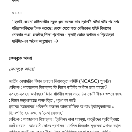
বদলি
Next
NEXT
Post
‘ ফ্লাই জোনে’ মাইলস্টোন স্কুল এন্ড কলেজ কার স্বার্থে? ঘটনা ঘটার পর নগর
পরিকল্পনাবিদদের টনক নড়েছে: ফেসে যেতে পারে বেবিচকের হাইট বিভাগের
সোবহান গংরা, রাজউজ,শিক্ষা প্রশাসন : ফ্লাই জোনে রূপায়ন ও প্রিয়ান্কা
হাউজিং-এর অবৈধ অনুমোদন
ফেসবুকে আমরা
ফেসবুকে আমরা
জাতীয় বেসামরিক বিমান চলাচল নিরাপত্তা কমিটি (NCASC) পুনর্গঠন
বেবিচক : শাহজালাল বিমানবন্দর কি বিমান বাহিনীর অধীনে চলে যাচ্ছে?
২০২৫-২০২৬ অর্থবছরে বিমান বাহিনীর জন্য সাড়ে ৪২ কোটি টাকার ওপরে বরাদ্দ
: বিমান মন্ত্রণালয়ের অনাপত্তি , প্রঙাপন জারি
র‍্যাবের ‘আয়নাঘর’ পরিদর্শন করলেন আন্তর্জাতিক অপরাধ ট্রাইব্যুনালের ৩
বিচারপতি: ২৯ কক্ষ, ৭ ‘ডেথ সেলসহ’
বেবিচক : শাহজালাল বিমানবন্দর : ট্রলিসহ নানা সমস্যা, যাত্রীদের প্রতিক্রিয়া:
মন্ত্রীর বয়ান : আওয়ামী দোসর প্রশাসন : সেলিম-জিন্নাহ-সুব্রতরা এখনও বহাল
অফিসে বসেই মদ কেনার টাকা দিচ্ছে অতিরিক্ত জেলা প্রশাসক, ভিডিও