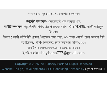
সম্পাদক ও প্রকাশক:মো: দেলোয়ার হোসেন
উপদেষ্টা সম্পাদক-
এডভোকেট এস আকবর খান,
আইটি সম্পাদক-
প্রকৌশলী সাখাওয়াত পারভেজ পরাগ, স্টাফ
রিপোর্টার:
কাজী আমিনুল
ইসলাম
ঠিকানা : কাজী কমিউনিটি সেন্টার,খিলক্ষেত নামা পাড়া, ৯৬ নম্বর ওয়ার্ড, ঢাকা উত্তর সিটি
কর্পোরেশন, থানা- খিলক্ষেত, ঢাকা মহানগর, ঢাকা-১২৩০
মোবাইল-০১৭৫৯৮৮৮১১১, ০১৬৭২৬৭০৮২০
ইমেইলঃ ekushey.barta777@gmail.com
Copyright © 2026The Ekushey Barta All Rights Reserved
Website Design, Development & SEO Consulting Services by
Cyber World IT