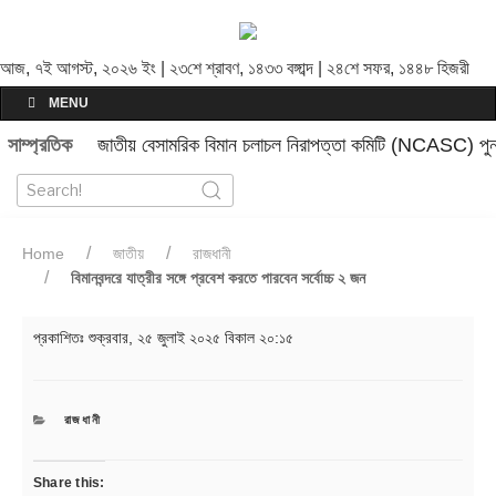
আজ, ৭ই আগস্ট, ২০২৬ ইং | ২৩শে শ্রাবণ, ১৪৩৩ বঙ্গাব্দ | ২৪শে সফর, ১৪৪৮ হিজরী
MENU
সাম্প্রতিক
জাতীয় বেসামরিক বিমান চলাচল নিরাপত্তা কমিটি (NCASC) পুনর
Home
জাতীয়
রাজধানী
বিমানবন্দরে যাত্রীর সঙ্গে প্রবেশ করতে পারবেন সর্বোচ্চ ২ জন
প্রকাশিতঃ
শুক্রবার, ২৫ জুলাই ২০২৫ বিকাল ২০:১৫
CATEGORIES
রাজধানী
Share this: