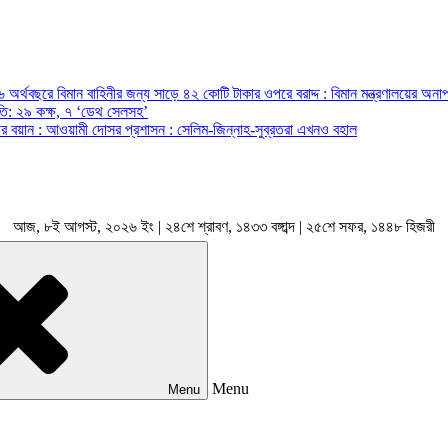
অর্থবছরে বিমান বাহিনীর জন্য সাড়ে ৪২ কোটি টাকার ওপরে বরাদ্দ : বিমান মন্ত্রণালয়ের অনাপ
রপতি: ২৯ কক্ষ, ৭ ‘ডেথ সেলসহ’
ন্ত্রীর বয়ান : আওয়ামী দোসর প্রশাসন : সেলিম-জিন্নাহ-সুব্রতরা এখনও বহাল
আজ, ৮ই আগস্ট, ২০২৬ ইং | ২৪শে শ্রাবণ, ১৪৩৩ বঙ্গাব্দ | ২৫শে সফর, ১৪৪৮ হিজরী
Menu
Menu