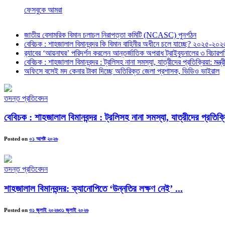
ফেসবুকে আমরা
জাতীয় বেসামরিক বিমান চলাচল নিরাপত্তা কমিটি (NCASC) পুনর্গঠন
বেবিচক : শাহজালাল বিমানবন্দর কি বিমান বাহিনীর অধীনে চলে যাচ্ছে? ২০২৫-২০২৬ 
র‍্যাবের ‘আয়নাঘর’ পরিদর্শন করলেন আন্তর্জাতিক অপরাধ ট্রাইব্যুনালের ৩ বিচা
বেবিচক : শাহজালাল বিমানবন্দর : ট্রলিসহ নানা সমস্যা, যাত্রীদের প্রতিক্রিয়া: ম
অফিসে বসেই মদ কেনার টাকা দিচ্ছে অতিরিক্ত জেলা প্রশাসক, ভিডিও ভাইরাল
তদন্ত প্রতিবেদন
বেবিচক : শাহজালাল বিমানবন্দর : ট্রলিসহ নানা সমস্যা, যাত্রীদের প্রতিক
Posted on
০১ আগষ্ট ২০২৬
তদন্ত প্রতিবেদন
শাহজালাল বিমানবন্দর: ক্যানোপিতে ‘উন্নতির লক্ষণ নেই’ ...
Posted on
৩১ জুলাই ২০২৬
৩১ জুলাই ২০২৬