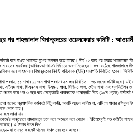
র পর শাহজালাল বিমানবন্দরের ওয়েলফেয়ার কমিটি : আওয়ামী-
িত কর্মকর্তা বনে যাওয়া শাহাদত যুগের অবসান হতে যাচ্ছে। দীর্ঘ ১৫ বছর পর হযরত শাহজালাল বিম
ামায়াতের সমর্থকরা (আরিফ-আশরাফ) নির্বাচনে অংশ নিয়েছেন। কথা ওঠেছে শাহজালালে দীর্ঘ দ
কার বলে শাহজালাল বিমানবন্দরের নির্বাহী পরিচালক (ইডি) সভাপতি নির্বাচিত হবেন। সিকিউ
া প্রধান, ১১ শাখার ১১ জন শাখা প্রধান+২০ জন নির্বাচিত = ৩১ জনের কমিটি হবে। এই ৩১ 
াখা, এটিএম শাখা, সিএনএস শাখা, ইএম-১ শাখা, সিডি-১ শাখা, স্টোর শাখা এবং স্যানিটেশন 
েও তা লংঘন করে গত ৩ বছর ধরে সেক্রেটারি শাহাদতকে পদোন্নতি দিয়ে (১০ম গ্রেড) কর্মক
ছে তারা হলেন: প্রশাসনিক কর্মকর্তা লিটু কাজী, আরটি আব্দুল আলিম খা, এটিএম শাখার রফি
 বলে শোনা যায়।
েন বলে জানা যায়।
নবোর্ডের অন্তরালে রামরাজত্ব চলে বলে অনেকে বলে বেড়ান। ইতিমধ্যেই গত কমিটির শাহাদ
 করেছে। এ টাকার উৎস কি?
হয়েছেন- যা তদন্ত করলেই থলের বিড়াল বের হয়ে আসবে।