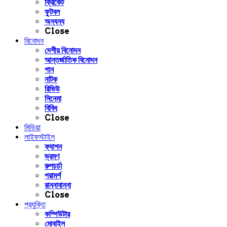
ক্রিকেট
ফুটবল
অন্যন্য
Close
বিনোদন
দেশীয় বিনোদন
আন্তর্জাতিক বিনোদন
গান
নাটক
রিভিউ
সিনেমা
বিবিধ
Close
মিডিয়া
লাইফস্টাইল
ফ্যাশন
ভ্রমণ
রুপচর্চা
পরামর্শ
রান্নাবান্না
Close
প্রযুক্তি
কম্পিউটার
মোবাইল