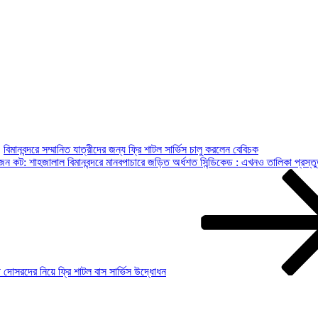
বিমানবন্দরে সম্মানিত যাত্রীদের জন্য ফ্রি শাটল সার্ভিস চালু করলেন বেবিচক
ষা, ৫ জন কট: শাহজালাল বিমানবন্দরে মানবপাচারে জড়িত অর্ধশত সিন্ডিকেড : এখনও তালিকা
 দোসরদের নিয়ে ফ্রি শাটল বাস সার্ভিস উদ্ধোধন