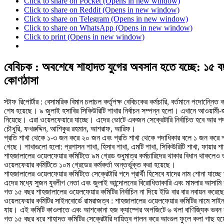
Click to share on Pocket (Opens in new window)
Click to share on Reddit (Opens in new window)
Click to share on Telegram (Opens in new window)
Click to share on WhatsApp (Opens in new window)
Click to print (Opens in new window)
বেবিচক : অবশেষে শাহাদত যুগের অবসান হতে যচ্ছে: ১৫ বছ
কোণঠাসা
স্টাফ রিপোর্টার : বেসামরিক বিমান চলাচল কর্তৃপক্ষ বেবিচকের কর্মচারি, বর্তমানে পদোন্নে
শেষ হয়েছে। ৯ জুলাই হসাবির সিকিউরিটি শাখার নির্বাচন সম্পন্ন হলো। এখানে আওয়ামী-জ
নিয়েছে। এরা ওয়েলফেয়ারে যাচ্ছে। এদের ভোটে একজন সেক্রেটারি নির্বাচিত হবে আর পদাধি
চৌধুরি, ফখরুদ্দিন, আশিকুর রহমান, আশরাফ, আরিফ।
প্রতি শাখা থেকে ১-৩ জন করে ২০ জন এবং প্রতি শাখা থেকে পদাধিকার বলে ১ জন করে শাখ
গেছে। শাখাগুলো হলো: প্রশাসন শাখা, হিসাব শাখা, এমটি শাখা, সিকিউরিটি শাখা, ফায়ার শ
শাহজালালের ওয়েলফেয়ার কমিটিতে ৯ম গ্রেড শুধুমাত্র কর্মচারিদের থাকার বিধান থাকল
ওয়েলফেয়ার কমিটিতে ১০ম গ্রেডের কর্মকর্তা অন্তর্ভুক্ত করা হয়েছে।
শাহজালালের ওয়েলফেয়ার কমিটিতে সেক্রেটারি পদে প্রার্থী হিসেবে যাদের নাম শোনা যাচ্
এদের মধ্যে সুজন যুবলীগ নেতা এবং জুলাই আন্দোলনের বিরোধিতাকারি এবং মামলার আসামি
গত ১৫ বছর শাহজালালের ওয়েলফেয়ার কমিটির নির্বাচিন না দিয়ে ইডি বার বার নবায়ন করেছ
ওয়েলফেয়ার কমিটির সাইনবোর্ডে রামরাজত্ব : শাহজালালের ওয়েলফেয়ার কমিটির নামে সাই
যায়। এই কমিটি কাওলাতে এবং আশকোনা হজ ক্যাম্পের অপজিটে ৬ থলা বাণিজ্যিক ভবন
গত ১৫ বছর ধরে শাহাদত কমিটির সেক্রেটারি দায়িত্ব পালন করে আংগুল ফুলে কলা গাছ 