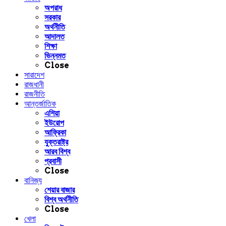
অপরাধ
সরকার
অর্থনীতি
আদালত
শিক্ষা
ভিন্নমত
Close
সারাদেশ
রাজধানী
রাজনীতি
আন্তর্জাতিক
এশিয়া
ইউরোপ
আফ্রিকা
যুক্তরাষ্ট্র
আরব বিশ্ব
প্রবাসী
Close
বানিজ্য
শেয়ার বাজার
বিশ্ব অর্থনীতি
Close
খেলা