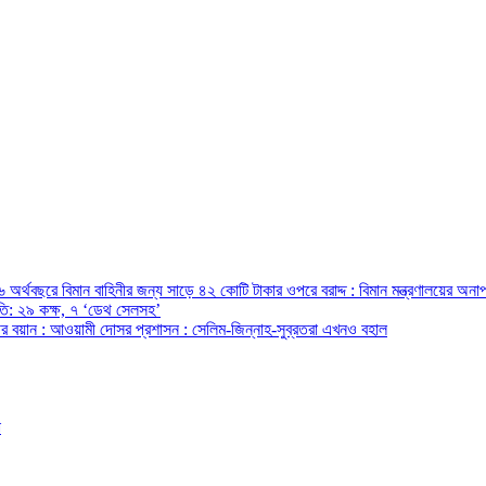
অর্থবছরে বিমান বাহিনীর জন্য সাড়ে ৪২ কোটি টাকার ওপরে বরাদ্দ : বিমান মন্ত্রণালয়ের অনাপ
রপতি: ২৯ কক্ষ, ৭ ‘ডেথ সেলসহ’
ন্ত্রীর বয়ান : আওয়ামী দোসর প্রশাসন : সেলিম-জিন্নাহ-সুব্রতরা এখনও বহাল
ো