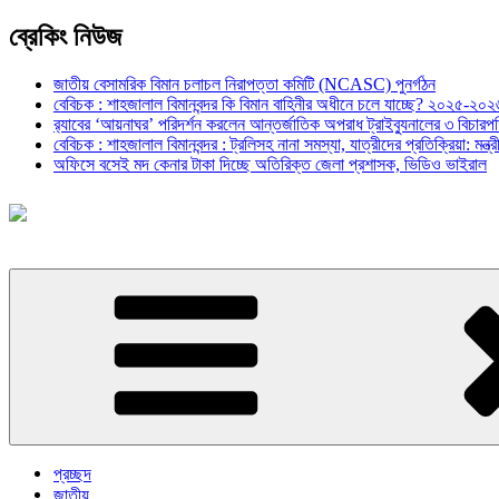
ব্রেকিং নিউজ
জাতীয় বেসামরিক বিমান চলাচল নিরাপত্তা কমিটি (NCASC) পুনর্গঠন
বেবিচক : শাহজালাল বিমানবন্দর কি বিমান বাহিনীর অধীনে চলে যাচ্ছে? ২০২৫-২০২৬ 
র‍্যাবের ‘আয়নাঘর’ পরিদর্শন করলেন আন্তর্জাতিক অপরাধ ট্রাইব্যুনালের ৩ বিচা
বেবিচক : শাহজালাল বিমানবন্দর : ট্রলিসহ নানা সমস্যা, যাত্রীদের প্রতিক্রিয়া: ম
অফিসে বসেই মদ কেনার টাকা দিচ্ছে অতিরিক্ত জেলা প্রশাসক, ভিডিও ভাইরাল
প্রচ্ছদ
জাতীয়