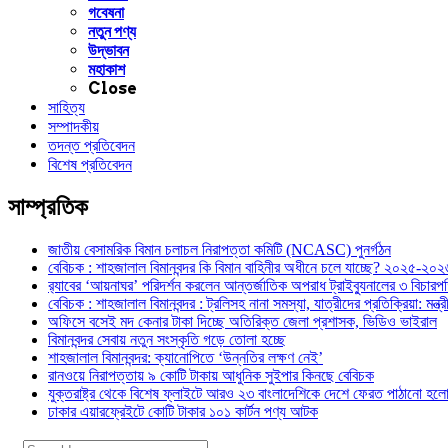
গবেষনা
নতুন পণ্য
উদ্ভাবন
মহাকাশ
Close
সাহিত্য
সম্পাদকীয়
তদন্ত প্রতিবেদন
বিশেষ প্রতিবেদন
সাম্প্রতিক
জাতীয় বেসামরিক বিমান চলাচল নিরাপত্তা কমিটি (NCASC) পুনর্গঠন
বেবিচক : শাহজালাল বিমানবন্দর কি বিমান বাহিনীর অধীনে চলে যাচ্ছে? ২০২৫-২০২৬ 
র‍্যাবের ‘আয়নাঘর’ পরিদর্শন করলেন আন্তর্জাতিক অপরাধ ট্রাইব্যুনালের ৩ বিচা
বেবিচক : শাহজালাল বিমানবন্দর : ট্রলিসহ নানা সমস্যা, যাত্রীদের প্রতিক্রিয়া: ম
অফিসে বসেই মদ কেনার টাকা দিচ্ছে অতিরিক্ত জেলা প্রশাসক, ভিডিও ভাইরাল
বিমানবন্দর সেবায় নতুন সংস্কৃতি গড়ে তোলা হচ্ছে
শাহজালাল বিমানবন্দর: ক্যানোপিতে ‘উন্নতির লক্ষণ নেই’
রানওয়ে নিরাপত্তায় ৯ কোটি টাকায় আধুনিক সুইপার কিনছে বেবিচক
যুক্তরাষ্ট্র থেকে বিশেষ ফ্লাইটে আরও ২৩ বাংলাদেশিকে দেশে ফেরত পাঠানো হল
ঢাকার এয়ারফ্রেইটে কোটি টাকার ১০১ কার্টন পণ্য আটক